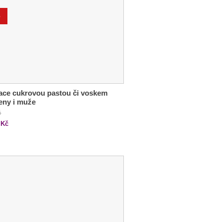
%
ace cukrovou pastou či voskem
eny i muže
č
Kč