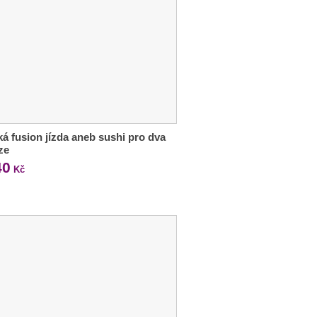
ká fusion jízda aneb sushi pro dva
ze
40
Kč