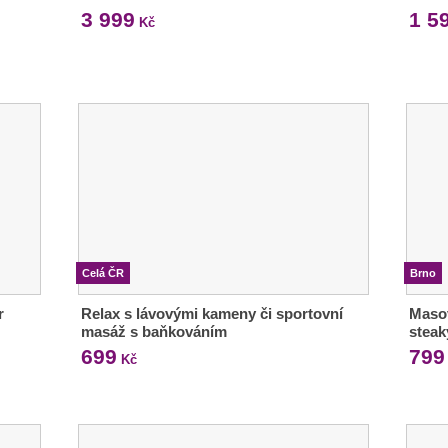
3 999
1 5
Kč
Celá ČR
Brno
r
Relax s lávovými kameny či sportovní
Masov
masáž s baňkováním
steak
699
799
Kč