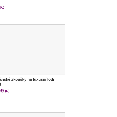
č
Kč
ánské zkoušky na luxusní lodi
)
99
Kč