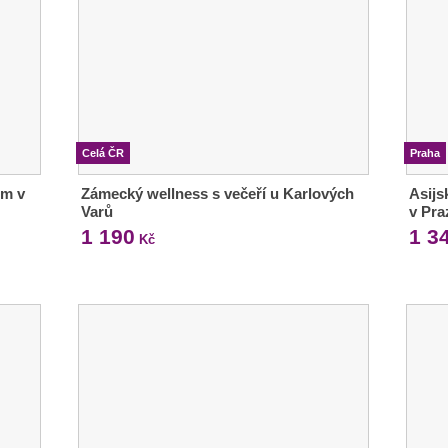
Celá ČR
Praha
em v
Zámecký wellness s večeří u Karlových
Asijs
Varů
v Pra
1 190
1 3
Kč