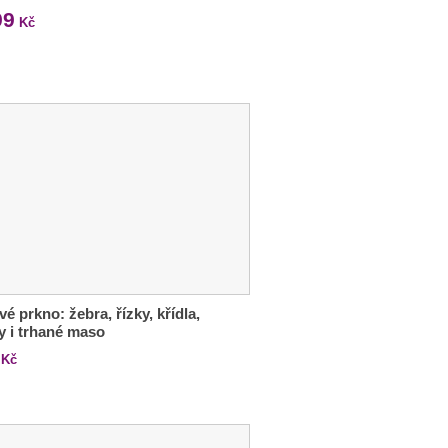
99
Kč
é prkno: žebra, řízky, křídla,
y i trhané maso
Kč