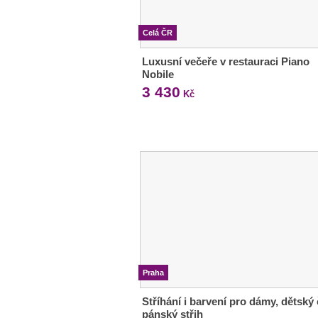
Celá ČR
Luxusní večeře v restauraci Piano
Nobile
3 430
Kč
Praha
Stříhání i barvení pro dámy, dětský 
pánský střih