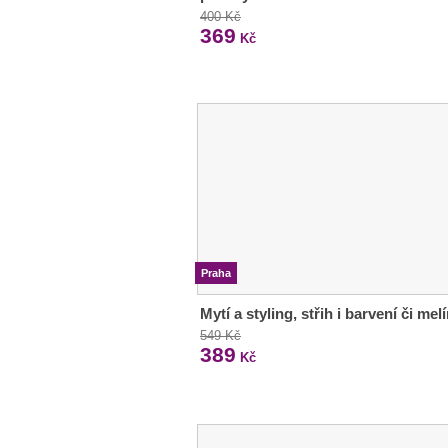
400 Kč
369
Kč
Praha
Mytí a styling, střih i barvení či melí
549 Kč
389
Kč