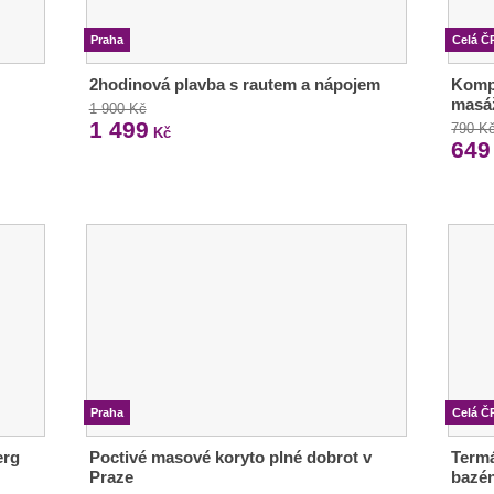
Praha
Celá Č
2hodinová plavba s rautem a nápojem
Kompl
masá
1 900 Kč
1 499
790 K
Kč
649
Praha
Celá Č
erg
Poctivé masové koryto plné dobrot v
Termá
Praze
bazén