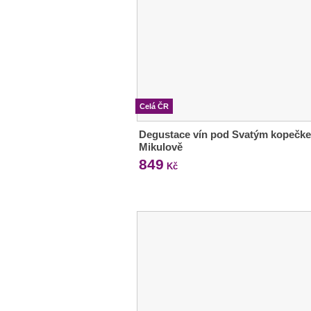
Celá ČR
Degustace vín pod Svatým kopečk
Mikulově
849
Kč