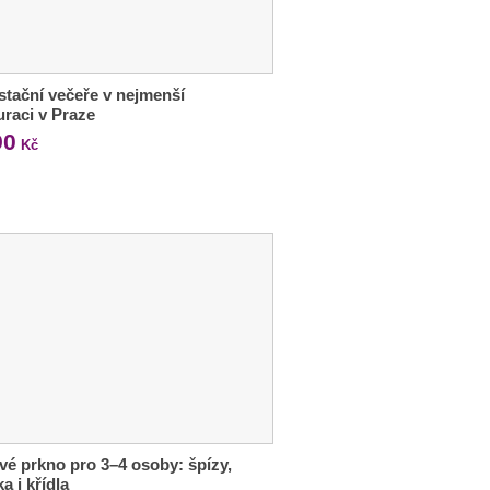
tační večeře v nejmenší
uraci v Praze
90
Kč
é prkno pro 3–4 osoby: špízy,
a i křídla