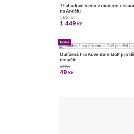
Tříchodové menu v moderní restaur
na Andělu
1 910 Kč
1 449
Kč
Praha
Oblíbená hra Adventure Golf pro dět
dospělé
60 Kč
49
Kč