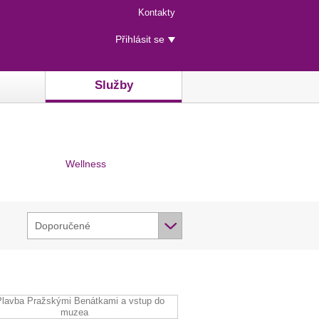
Menu
Kontakty
rychlého
Uživatelské
přístupu
Přihlásit se
menu
Služby
Wellness
Doporučené