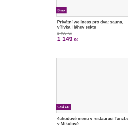
Brno
Privátní wellness pro dva: sauna,
vířivka i láhev sektu
1 490 Kč
1 149
Kč
Celá ČR
4chodové menu v restauraci Tanzb
v Mikulově