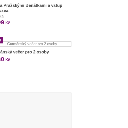
a Pražskými Benátkami a vstup
uzea
 Kč
99
Kč
R
ánský večer pro 2 osoby
30
Kč