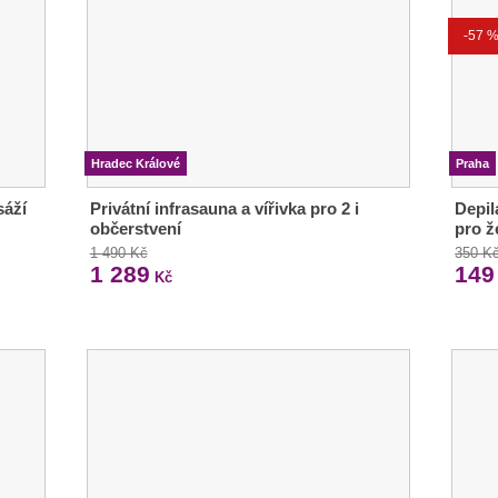
-57 
Hradec Králové
Praha
sáží
Privátní infrasauna a vířivka pro 2 i
Depil
občerstvení
pro ž
1 490 Kč
350 K
1 289
149
Kč