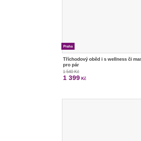
Praha
Tříchodový oběd i s wellness či ma
pro pár
1 540 Kč
1 399
Kč