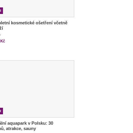
R
etní kosmetické ošetření včetně
ží
č
Kč
R
lní aquapark v Polsku: 30
ů, atrakce, sauny