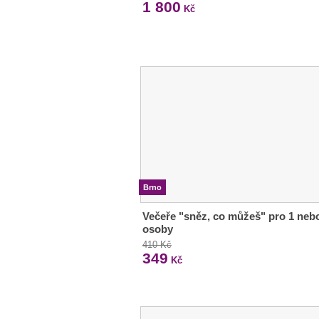
1 800
Kč
Brno
Večeře "sněz, co můžeš" pro 1 neb
osoby
410 Kč
349
Kč