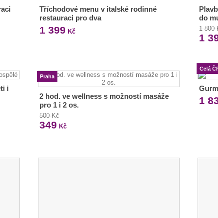
aci
Tříchodové menu v italské rodinné
Plavb
restauraci pro dva
do m
1 399
1 800
Kč
1 3
Celá Č
Praha
i i
Gurm
2 hod. ve wellness s možností masáže
1 8
pro 1 i 2 os.
500 Kč
349
Kč