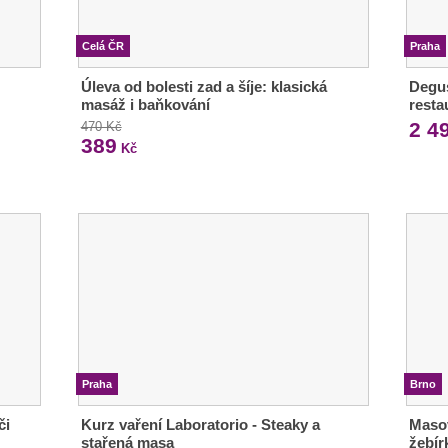
Celá ČR
Praha
Úleva od bolesti zad a šíje: klasická
Degus
masáž i baňkování
resta
2 4
470 Kč
389
Kč
Praha
Brno
či
Kurz vaření Laboratorio - Steaky a
Masov
stařená masa
žebírk