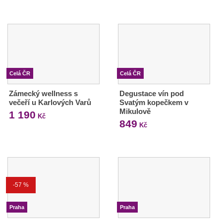
Celá ČR
Celá ČR
Zámecký wellness s
Degustace vín pod
večeří u Karlových Varů
Svatým kopečkem v
Mikulově
1 190
Kč
849
Kč
-57 %
Praha
Praha