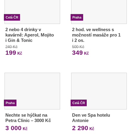
Celá ČR
Praha
2 nebo 4 drinky v
2 hod. ve wellness s
kavárně: Aperol, Mojito
možností masáže pro 1
i Gin & Tonic
i 2 os.
240 Kč
500 Kč
199
349
Kč
Kč
Praha
Celá ČR
Nechte se hýčkat na
Den ve Spa hotelu
Petra Clinic – 3000 Kč
Antonie
3 000
2 290
Kč
Kč