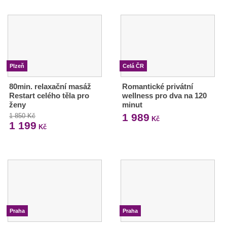
Plzeň
Celá ČR
80min. relaxační masáž
Romantické privátní
Restart celého těla pro
wellness pro dva na 120
ženy
minut
1 989
1 850 Kč
Kč
1 199
Kč
Praha
Praha