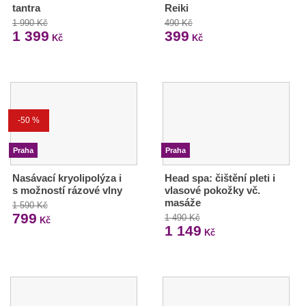
tantra
Reiki
1 990 Kč
490 Kč
1 399
399
Kč
Kč
-50 %
Praha
Praha
Nasávací kryolipolýza i
Head spa: čištění pleti i
s možností rázové vlny
vlasové pokožky vč.
masáže
1 590 Kč
799
1 490 Kč
Kč
1 149
Kč