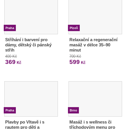
Praha
Plzeň
Stříhání i barvení pro
Relaxační a regenerační
dámy, dětský či pánský
masáž v délce 35–90
střih
minut
400 Kč
700 Kč
369
599
Kč
Kč
Praha
Brno
Plavby po Vltavě i s
Masáž i s wellness či
rautem pro děti a
tříchodovým menu pro