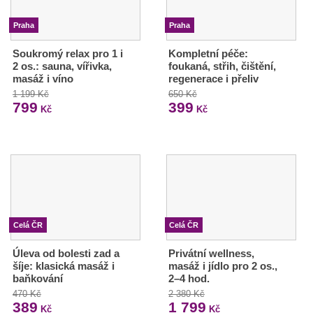
Praha
Praha
Soukromý relax pro 1 i
Kompletní péče:
2 os.: sauna, vířivka,
foukaná, střih, čištění,
masáž i víno
regenerace i přeliv
1 199 Kč
650 Kč
799
399
Kč
Kč
Celá ČR
Celá ČR
Úleva od bolesti zad a
Privátní wellness,
šíje: klasická masáž i
masáž i jídlo pro 2 os.,
baňkování
2–4 hod.
470 Kč
2 380 Kč
389
1 799
Kč
Kč