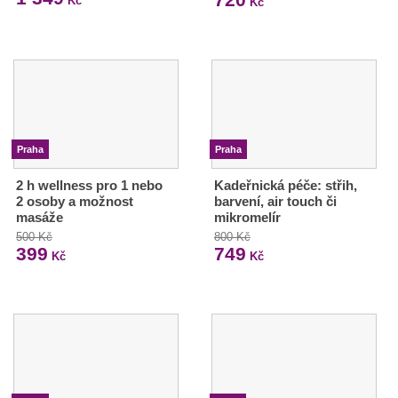
Kč
Kč
Praha
Praha
2 h wellness pro 1 nebo
Kadeřnická péče: střih,
2 osoby a možnost
barvení, air touch či
masáže
mikromelír
500 Kč
800 Kč
399
749
Kč
Kč