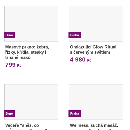
Brno
Praha
Masové prkno: žebra,
Omlazující Glow Ritual
řízky, křídla, steaky i
s červeným světlem
trhané maso
4 980
Kč
799
Kč
Brno
Praha
Večeře "sněz, co
Wellness, suchá masáž,