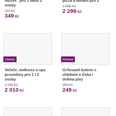
můžeš" pro 1 nebo 2
pizza a billiard pro 2
osoby
2 698 Kč
2 299
410 Kč
Kč
349
Kč
Liberec
Ostrava
Večeře, wellness a spa
Grilované koleno s
procedury pro 1 i 2
chlebem a třeba i
osoby
dvěma pivy
2 298 Kč
269 Kč
2 010
249
Kč
Kč