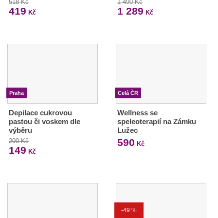
518 Kč
1 490 Kč
419
1 289
Kč
Kč
Praha
Celá ČR
Depilace cukrovou
Wellness se
pastou či voskem dle
speleoterapií na Zámku
výběru
Lužec
590
200 Kč
Kč
149
Kč
-49 %