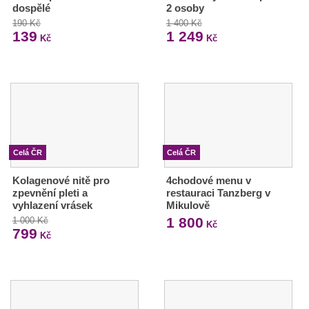
dospělé
2 osoby
190 Kč
1 400 Kč
139
1 249
Kč
Kč
Celá ČR
Celá ČR
Kolagenové nitě pro
4chodové menu v
zpevnění pleti a
restauraci Tanzberg v
vyhlazení vrásek
Mikulově
1 800
1 000 Kč
Kč
799
Kč