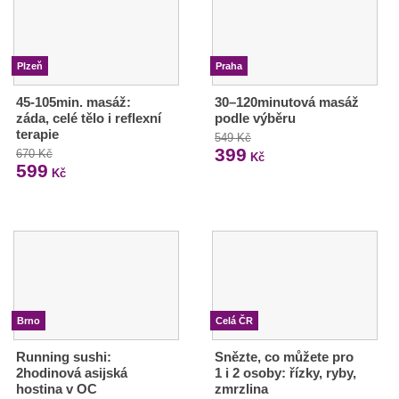
Plzeň
Praha
45-105min. masáž:
30–120minutová masáž
záda, celé tělo i reflexní
podle výběru
terapie
549 Kč
399
670 Kč
Kč
599
Kč
Brno
Celá ČR
Running sushi:
Snězte, co můžete pro
2hodinová asijská
1 i 2 osoby: řízky, ryby,
hostina v OC
zmrzlina