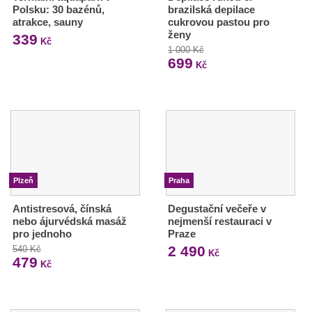
Polsku: 30 bazénů,
brazilská depilace
atrakce, sauny
cukrovou pastou pro
ženy
339
Kč
1 000 Kč
699
Kč
Plzeň
Praha
Antistresová, čínská
Degustační večeře v
nebo ájurvédská masáž
nejmenší restauraci v
pro jednoho
Praze
2 490
540 Kč
Kč
479
Kč