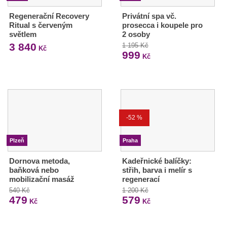
Regenerační Recovery
Privátní spa vč.
Ritual s červeným
prosecca i koupele pro
světlem
2 osoby
3 840
1 195 Kč
Kč
999
Kč
-52 %
Plzeň
Praha
Dornova metoda,
Kadeřnické balíčky:
baňková nebo
střih, barva i melír s
mobilizační masáž
regenerací
540 Kč
1 200 Kč
479
579
Kč
Kč