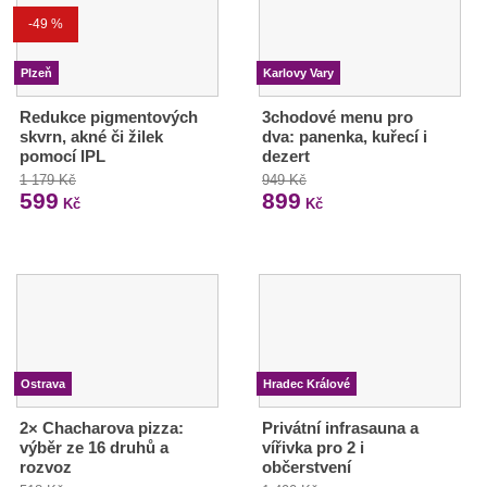
-49 %
Plzeň
Karlovy Vary
Redukce pigmentových
3chodové menu pro
skvrn, akné či žilek
dva: panenka, kuřecí i
pomocí IPL
dezert
1 179 Kč
949 Kč
599
899
Kč
Kč
Ostrava
Hradec Králové
2× Chacharova pizza:
Privátní infrasauna a
výběr ze 16 druhů a
vířivka pro 2 i
rozvoz
občerstvení