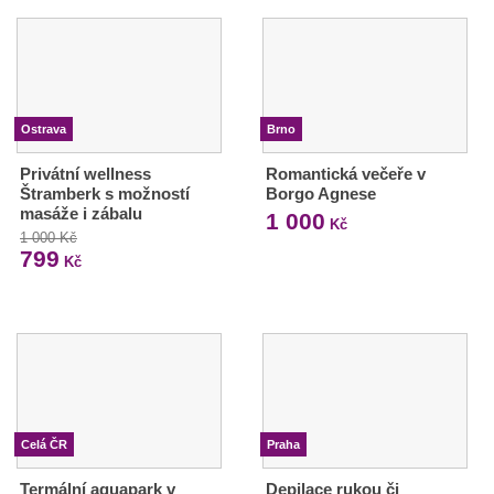
Ostrava
Brno
Privátní wellness
Romantická večeře v
Štramberk s možností
Borgo Agnese
masáže i zábalu
1 000
Kč
1 000 Kč
799
Kč
Celá ČR
Praha
Termální aquapark v
Depilace rukou či