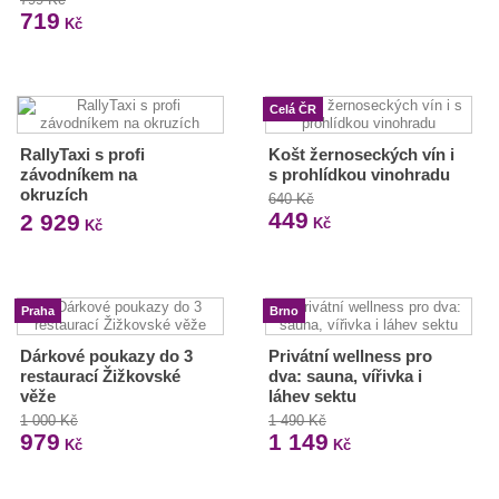
719
Kč
Celá ČR
RallyTaxi s profi
Košt žernoseckých vín i
závodníkem na
s prohlídkou vinohradu
okruzích
640 Kč
449
2 929
Kč
Kč
Praha
Brno
Dárkové poukazy do 3
Privátní wellness pro
restaurací Žižkovské
dva: sauna, vířivka i
věže
láhev sektu
1 000 Kč
1 490 Kč
979
1 149
Kč
Kč