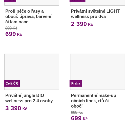
Profi péče o řasy a
Privátní světelné LIGHT
obočí: úprava, barvení
wellness pro dva
či laminace
2 390
Kč
800 Kč
699
Kč
Celá ČR
Praha
Privátní jungle BIO
Permanentní make-up
wellness pro 2-4 osoby
očních linek, rtů či
obočí
3 390
Kč
999 Kč
699
Kč