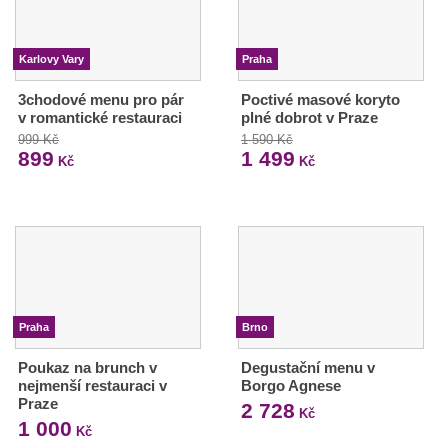
Karlovy Vary
Praha
3chodové menu pro pár
Poctivé masové koryto
v romantické restauraci
plné dobrot v Praze
999 Kč
1 590 Kč
899
1 499
Kč
Kč
Praha
Brno
Poukaz na brunch v
Degustační menu v
nejmenší restauraci v
Borgo Agnese
Praze
2 728
Kč
1 000
Kč