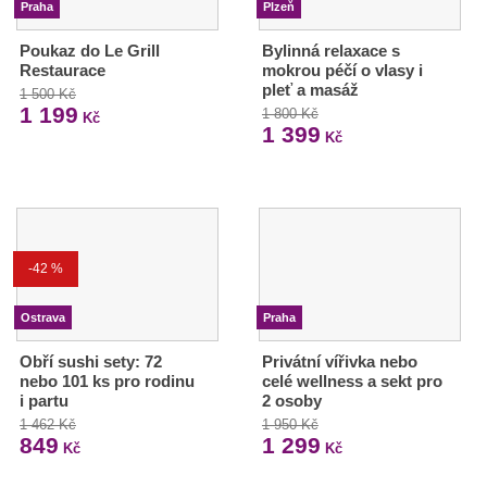
Praha
Plzeň
Poukaz do Le Grill
Bylinná relaxace s
Restaurace
mokrou péčí o vlasy i
pleť a masáž
1 500 Kč
1 199
1 800 Kč
Kč
1 399
Kč
-42 %
Ostrava
Praha
Obří sushi sety: 72
Privátní vířivka nebo
nebo 101 ks pro rodinu
celé wellness a sekt pro
i partu
2 osoby
1 462 Kč
1 950 Kč
849
1 299
Kč
Kč