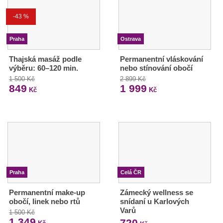
-43 %
Praha
Ostrava
Thajská masáž podle
Permanentní vláskování
výběru: 60–120 min.
nebo stínování obočí
1 500 Kč
2 899 Kč
849
1 999
Kč
Kč
Praha
Celá ČR
Permanentní make-up
Zámecký wellness se
obočí, linek nebo rtů
snídaní u Karlových
Varů
1 500 Kč
1 349
720