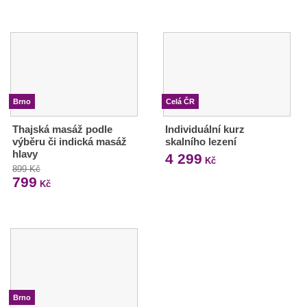
Brno
Celá ČR
Thajská masáž podle
Individuální kurz
výběru či indická masáž
skalního lezení
hlavy
4 299
Kč
899 Kč
799
Kč
Brno