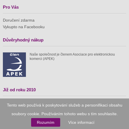
Pro Vás
Doručení zdarma
Vykupto na Facebooku
Důvěryhodný nákup
Naše společnost je členem Asociace pro elektronickou
komerci (APEK)
Již od roku 2010
59 tis.
1 511 mil.
Tento web používá k poskytování služeb a personifikaci obsahu
soubory cookie. Používáním tohoto webu s tím souhlasíte.
spuštěných nabídek
ušetřeno nákupy
Rozumím
Více informací