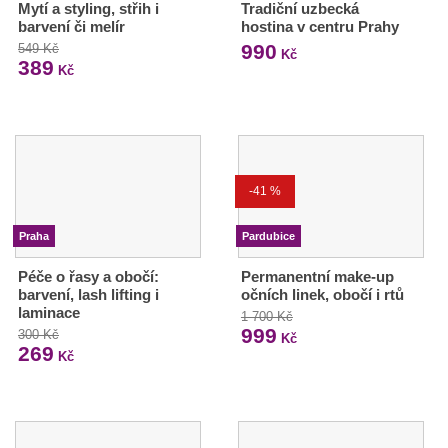
Mytí a styling, střih i
Tradiční uzbecká
barvení či melír
hostina v centru Prahy
990
549 Kč
Kč
389
Kč
-41 %
Praha
Pardubice
Péče o řasy a obočí:
Permanentní make-up
barvení, lash lifting i
očních linek, obočí i rtů
laminace
1 700 Kč
999
300 Kč
Kč
269
Kč