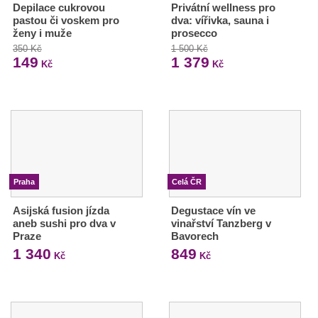
Depilace cukrovou
Privátní wellness pro
pastou či voskem pro
dva: vířivka, sauna i
ženy i muže
prosecco
350 Kč
1 500 Kč
149
1 379
Kč
Kč
Praha
Celá ČR
Asijská fusion jízda
Degustace vín ve
aneb sushi pro dva v
vinařství Tanzberg v
Praze
Bavorech
1 340
849
Kč
Kč