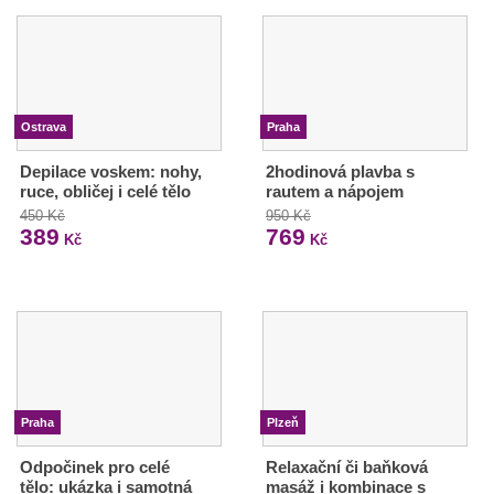
Ostrava
Praha
Depilace voskem: nohy,
2hodinová plavba s
ruce, obličej i celé tělo
rautem a nápojem
450 Kč
950 Kč
389
769
Kč
Kč
Praha
Plzeň
Odpočinek pro celé
Relaxační či baňková
tělo: ukázka i samotná
masáž i kombinace s