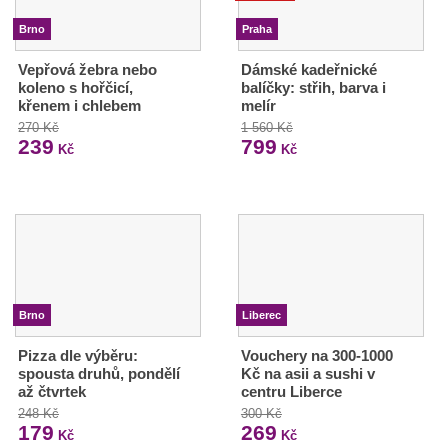
Brno
Praha
Vepřová žebra nebo
Dámské kadeřnické
koleno s hořčicí,
balíčky: střih, barva i
křenem i chlebem
melír
270 Kč
1 560 Kč
239
799
Kč
Kč
Brno
Liberec
Pizza dle výběru:
Vouchery na 300-1000
spousta druhů, pondělí
Kč na asii a sushi v
až čtvrtek
centru Liberce
248 Kč
300 Kč
179
269
Kč
Kč