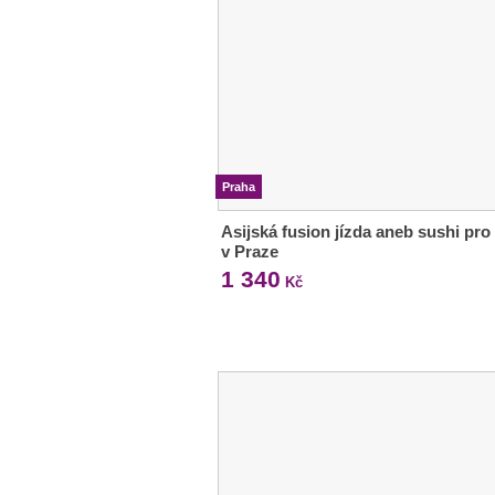
Praha
Asijská fusion jízda aneb sushi pro
v Praze
1 340
Kč