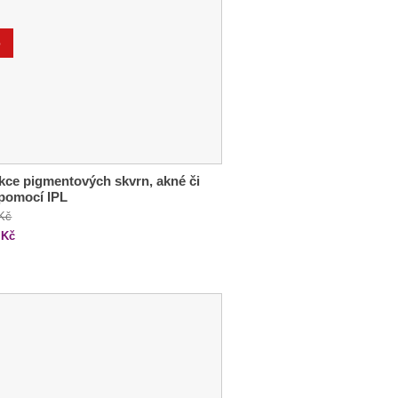
%
ce pigmentových skvrn, akné či
 pomocí IPL
 Kč
Kč