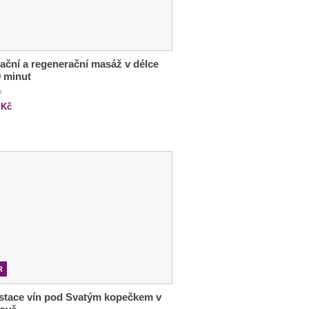
ační a regenerační masáž v délce
 minut
č
Kč
R
stace vín pod Svatým kopečkem v