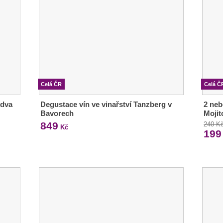
Celá ČR
Celá Č
 dva
Degustace vín ve vinařství Tanzberg v
2 neb
Bavorech
Mojit
849
240 K
Kč
199