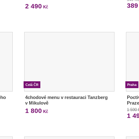
389
2 490
Kč
Celá ČR
Praha
ého
4chodové menu v restauraci Tanzberg
Pocti
v Mikulově
Praz
1 800
1 590
Kč
1 4