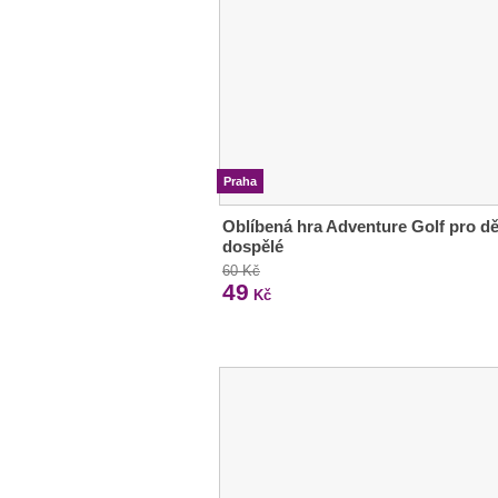
Praha
Oblíbená hra Adventure Golf pro dět
dospělé
60 Kč
49
Kč