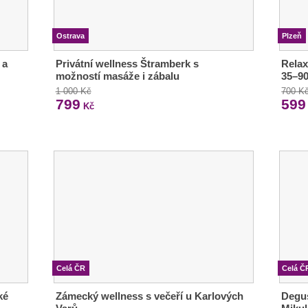
Ostrava
Plzeň
 a
Privátní wellness Štramberk s
Relax
možností masáže i zábalu
35–90
1 000 Kč
700 K
799
599
Kč
Celá ČR
Celá Č
ké
Zámecký wellness s večeří u Karlových
Degu