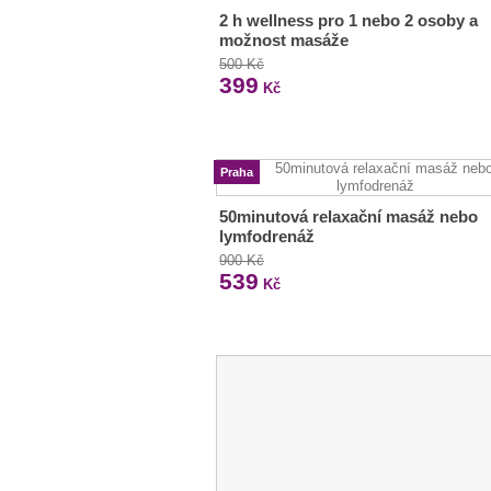
2 h wellness pro 1 nebo 2 osoby a
možnost masáže
500 Kč
399
Kč
Praha
50minutová relaxační masáž nebo
lymfodrenáž
900 Kč
539
Kč