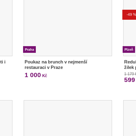
-49 
Praha
Plzeň
i i
Poukaz na brunch v nejmenší
Reduk
restauraci v Praze
žilek
1 000
1 179
Kč
599