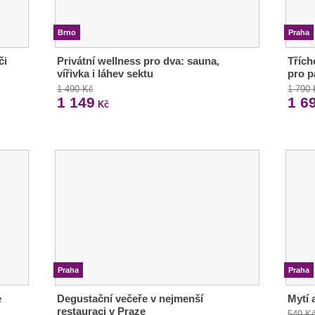
Brno
Praha
či
Privátní wellness pro dva: sauna,
Třích
vířivka i láhev sektu
pro p
1 490 Kč
1 790
1 149
1 6
Kč
Praha
Praha
e
Degustační večeře v nejmenší
Mytí a
restauraci v Praze
549 K