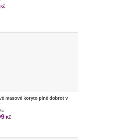
Kč
vé masové koryto plné dobrot v
e
 Kč
99
Kč