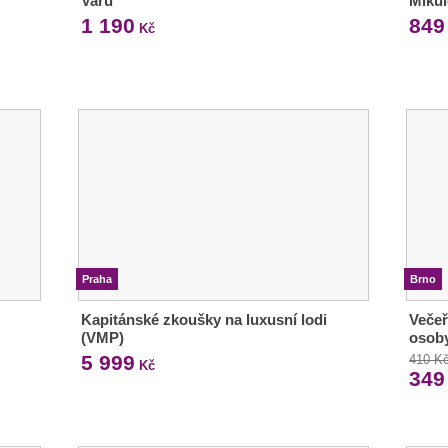
Varů
Miku
1 190
849
Kč
Praha
Brno
Kapitánské zkoušky na luxusní lodi
Večeř
(VMP)
osob
5 999
410 K
Kč
349