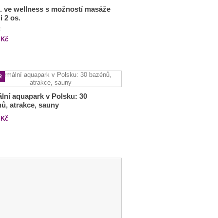
. ve wellness s možností masáže
i 2 os.
č
Kč
R
lní aquapark v Polsku: 30
ů, atrakce, sauny
Kč