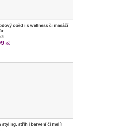
odový oběd i s wellness či masáží
ár
 Kč
99
Kč
 styling, střih i barvení či melír
č