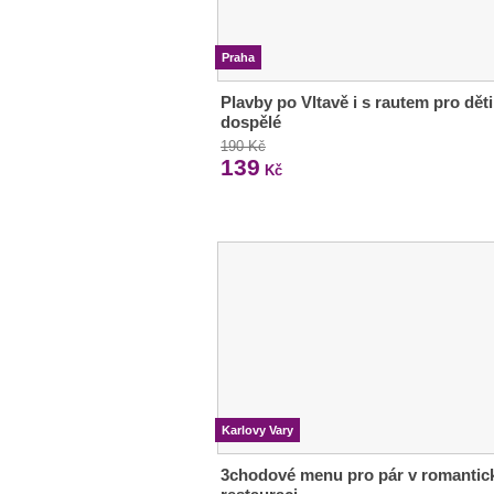
Praha
Plavby po Vltavě i s rautem pro děti
dospělé
190 Kč
139
Kč
Karlovy Vary
3chodové menu pro pár v romantic