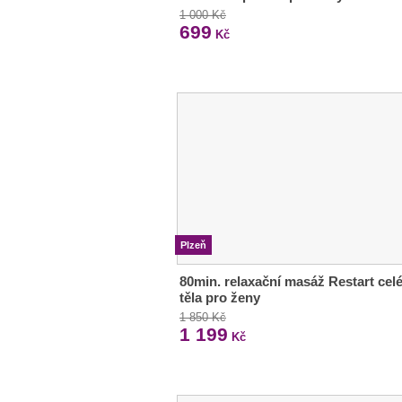
1 000 Kč
699
Kč
Plzeň
80min. relaxační masáž Restart cel
těla pro ženy
1 850 Kč
1 199
Kč