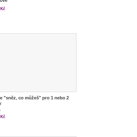
lově
Kč
e "sněz, co můžeš" pro 1 nebo 2
y
č
Kč