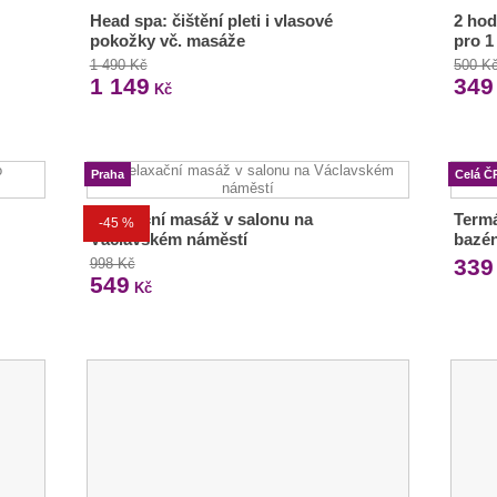
Head spa: čištění pleti i vlasové
2 hod
pokožky vč. masáže
pro 1 
1 490 Kč
500 K
1 149
349
Kč
Praha
Celá Č
Relaxační masáž v salonu na
Termá
-45 %
Václavském náměstí
bazén
339
998 Kč
549
Kč