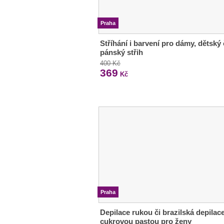
Praha
Stříhání i barvení pro dámy, dětský 
pánský střih
400 Kč
369
Kč
Praha
Depilace rukou či brazilská depilac
cukrovou pastou pro ženy