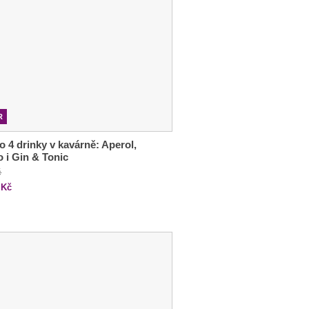
R
o 4 drinky v kavárně: Aperol,
o i Gin & Tonic
č
Kč