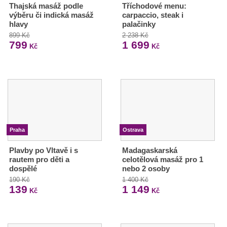
Thajská masáž podle
Tříchodové menu:
výběru či indická masáž
carpaccio, steak i
hlavy
palačinky
899 Kč
2 238 Kč
799
1 699
Kč
Kč
Praha
Ostrava
Plavby po Vltavě i s
Madagaskarská
rautem pro děti a
celotělová masáž pro 1
dospělé
nebo 2 osoby
190 Kč
1 400 Kč
139
1 149
Kč
Kč