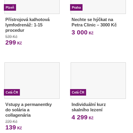
Plzeň
Praha
Přístrojová kalhotová
Nechte se hýčkat na
lymfodrenáž: 1-15
Petra Clinic – 3000 Kč
procedur
3 000
Kč
539 Kč
299
Kč
Celá ČR
Celá ČR
Vstupy a permanentky
Individuální kurz
do solária a
skalního lezení
collagenária
4 299
Kč
220 Kč
139
Kč