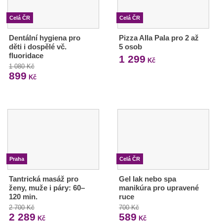
Celá ČR
Celá ČR
Dentální hygiena pro
Pizza Alla Pala pro 2 až
děti i dospělé vč.
5 osob
fluoridace
1 299
Kč
1 080 Kč
899
Kč
Praha
Celá ČR
Tantrická masáž pro
Gel lak nebo spa
ženy, muže i páry: 60–
manikúra pro upravené
120 min.
ruce
2 700 Kč
700 Kč
2 289
589
Kč
Kč