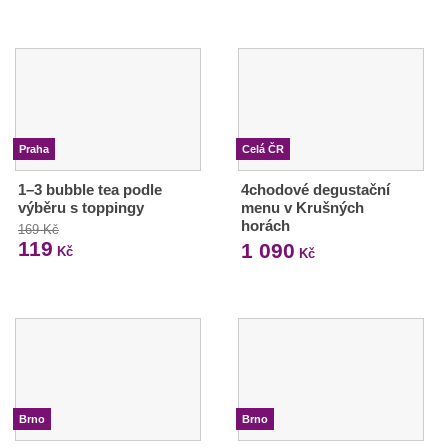
Praha
Celá ČR
1–3 bubble tea podle
4chodové degustační
výběru s toppingy
menu v Krušných
horách
169 Kč
119
1 090
Kč
Kč
Brno
Brno