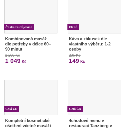
České Budějovice
Plzeň
Kombinovaná masáž
Káva a zákusek dle
dle potřeby v délce 60–
vlastního výběru: 1-2
90 minut
osoby
1 200 Kč
236 Kč
1 049
149
Kč
Kč
Celá ČR
Celá ČR
Kompletní kosmetické
4chodové menu v
ošetření včetně masáží
restauraci Tanzberg v