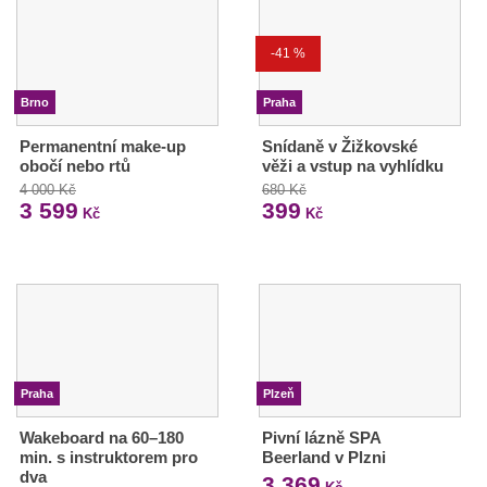
-41 %
Brno
Praha
Permanentní make-up
Snídaně v Žižkovské
obočí nebo rtů
věži a vstup na vyhlídku
4 000 Kč
680 Kč
3 599
399
Kč
Kč
Praha
Plzeň
Wakeboard na 60–180
Pivní lázně SPA
min. s instruktorem pro
Beerland v Plzni
dva
3 369