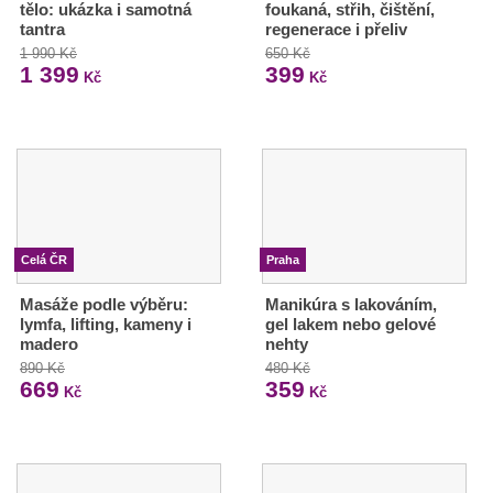
tělo: ukázka i samotná
foukaná, střih, čištění,
tantra
regenerace i přeliv
1 990 Kč
650 Kč
1 399
399
Kč
Kč
Celá ČR
Praha
Masáže podle výběru:
Manikúra s lakováním,
lymfa, lifting, kameny i
gel lakem nebo gelové
madero
nehty
890 Kč
480 Kč
669
359
Kč
Kč