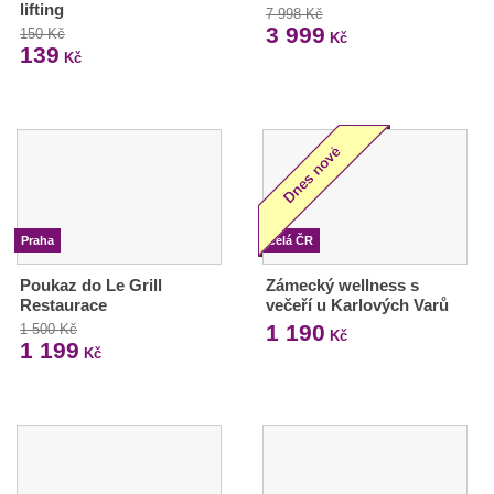
lifting
7 998 Kč
3 999
150 Kč
Kč
139
Kč
Praha
Celá ČR
Poukaz do Le Grill
Zámecký wellness s
Restaurace
večeří u Karlových Varů
1 190
1 500 Kč
Kč
1 199
Kč