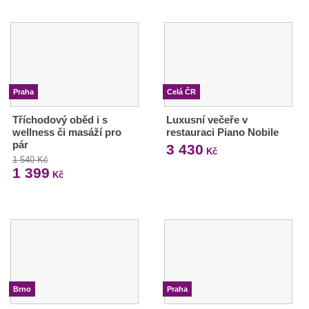
Praha
Celá ČR
Tříchodový oběd i s
Luxusní večeře v
wellness či masáží pro
restauraci Piano Nobile
pár
3 430
Kč
1 540 Kč
1 399
Kč
Brno
Praha