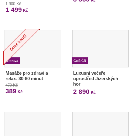
Kč
1 900 Kč
1 499
Kč
Ostrava
Celá ČR
Masáže pro zdraví a
Luxusní večeře
relax: 30-80 minut
uprostřed Jizerských
hor
470 Kč
389
2 890
Kč
Kč