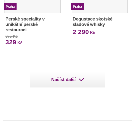
Praha
Praha
Perské speciality v
Degustace skotské
unikátní perské
sladové whisky
restauraci
2 290
Kč
375 Kč
329
Kč
Načíst další