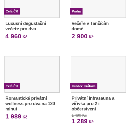
Celá ČR
Praha
Luxusní degustační
Večeře v Tančícím
večeře pro dva
domě
4 960
2 900
Kč
Kč
Celá ČR
Hradec Králové
Romantické privátní
Privátní infrasauna a
wellness pro dva na 120
vířivka pro 2 i
minut
občerstvení
1 989
1 490 Kč
Kč
1 289
Kč