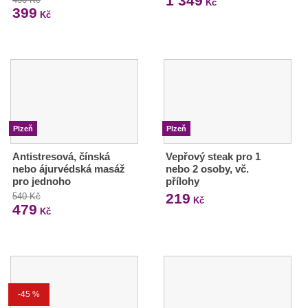
1 349
Kč
399
Kč
Plzeň
Plzeň
Antistresová, čínská
Vepřový steak pro 1
nebo ájurvédská masáž
nebo 2 osoby, vč.
pro jednoho
přílohy
219
540 Kč
Kč
479
Kč
-45 %