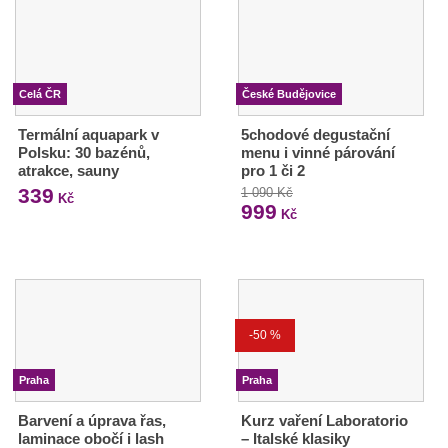
Celá ČR
České Budějovice
Termální aquapark v
5chodové degustační
Polsku: 30 bazénů,
menu i vinné párování
atrakce, sauny
pro 1 či 2
339
1 090 Kč
Kč
999
Kč
-50 %
Praha
Praha
Barvení a úprava řas,
Kurz vaření Laboratorio
laminace obočí i lash
– Italské klasiky