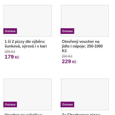
Ostrava
Ostrava
1 či 2 pizzy dle výběru:
Otevřený voucher na
šunková, sýrová i s kari
jídlo i nápoje: 250-1000
Kč
209 Kč
179
250 Kč
Kč
229
Kč
Ostrava
Ostrava
Voucher na cokoliv v
2× Chacharova pizza: