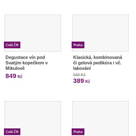
Celá ČR
Praha
Degustace vín pod
Klasická, kombinovaná
Svatým kopečkem v
či gelová pedikúra i vč.
Mikulově
lakování
849
549 Kč
Kč
389
Kč
Celá ČR
Praha