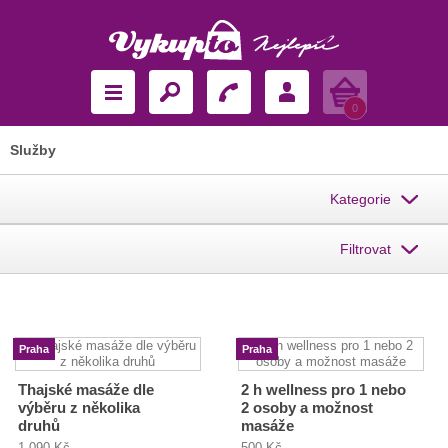
Košík
0
Služby
Kategorie
Filtrovat
Praha
Praha
Thajské masáže dle
2 h wellness pro 1 nebo
výběru z několika
2 osoby a možnost
druhů
masáže
1 090 Kč
500 Kč