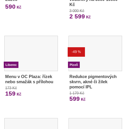
Kč
590
Kč
3 000 Kč
2 599
Kč
-49 %
Liberec
Plzeň
Menu v OC Plaza: řízek
Redukce pigmentových
nebo smažák s přílohou
skvrn, akné či žilek
pomocí IPL
173 Kč
159
1 179 Kč
Kč
599
Kč