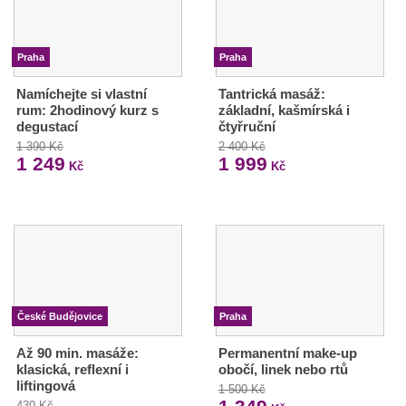
Praha
Praha
Namíchejte si vlastní
Tantrická masáž:
rum: 2hodinový kurz s
základní, kašmírská i
degustací
čtyřruční
1 390 Kč
2 400 Kč
1 249
1 999
Kč
Kč
České Budějovice
Praha
Až 90 min. masáže:
Permanentní make-up
klasická, reflexní i
obočí, linek nebo rtů
liftingová
1 500 Kč
430 Kč