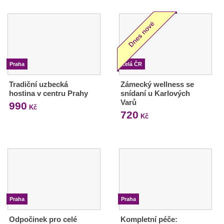
Praha
Celá ČR
Tradiční uzbecká
Zámecký wellness se
hostina v centru Prahy
snídaní u Karlových
Varů
990
Kč
720
Kč
Praha
Praha
Odpočinek pro celé
Kompletní péče: