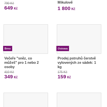
Mikulově
790 Kč
649
1 800
Kč
Kč
Brno
Ostrava
Večeře "sněz, co
Prodej pstruhů čerstvě
můžeš" pro 1 nebo 2
vylovených ze sádek: 1
osoby
kg
410 Kč
175 Kč
349
159
Kč
Kč