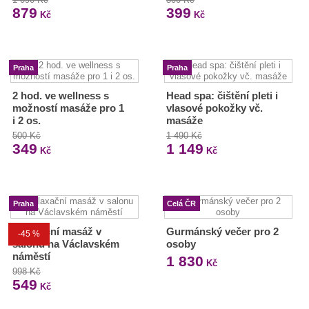
879
399
Kč
Kč
Praha
Praha
2 hod. ve wellness s
Head spa: čištění pleti i
možností masáže pro 1
vlasové pokožky vč.
i 2 os.
masáže
500 Kč
1 490 Kč
349
1 149
Kč
Kč
Praha
Celá ČR
Relaxační masáž v
Gurmánský večer pro 2
-45 %
salonu na Václavském
osoby
náměstí
1 830
Kč
998 Kč
549
Kč