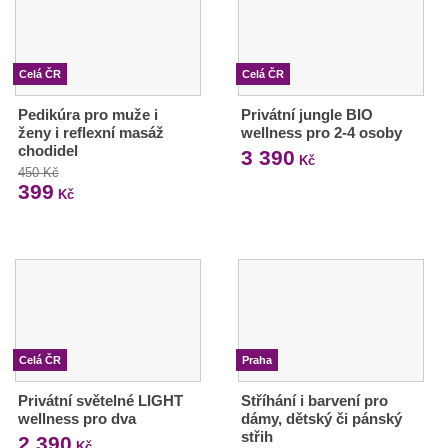
Celá ČR
Celá ČR
Pedikúra pro muže i
Privátní jungle BIO
ženy i reflexní masáž
wellness pro 2-4 osoby
chodidel
3 390
Kč
450 Kč
399
Kč
Celá ČR
Praha
Privátní světelné LIGHT
Stříhání i barvení pro
wellness pro dva
dámy, dětský či pánský
střih
2 390
Kč