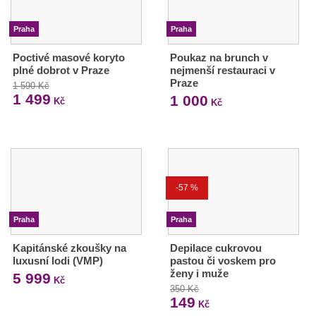
Praha
Praha
Poctivé masové koryto
Poukaz na brunch v
plné dobrot v Praze
nejmenší restauraci v
Praze
1 590 Kč
1 499
1 000
Kč
Kč
-57 %
Praha
Praha
Kapitánské zkoušky na
Depilace cukrovou
luxusní lodi (VMP)
pastou či voskem pro
ženy i muže
5 999
Kč
350 Kč
149
Kč