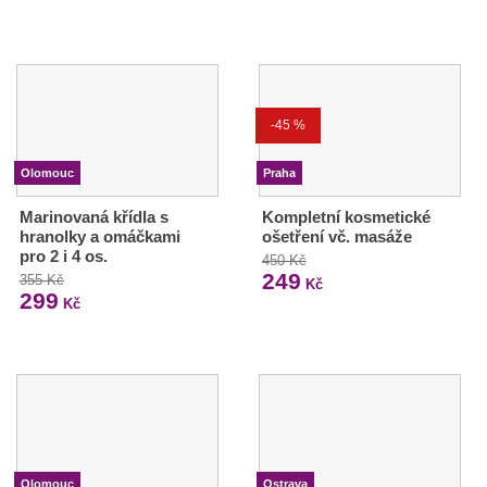
-45 %
Olomouc
Praha
Marinovaná křídla s
Kompletní kosmetické
hranolky a omáčkami
ošetření vč. masáže
pro 2 i 4 os.
450 Kč
249
355 Kč
Kč
299
Kč
Olomouc
Ostrava