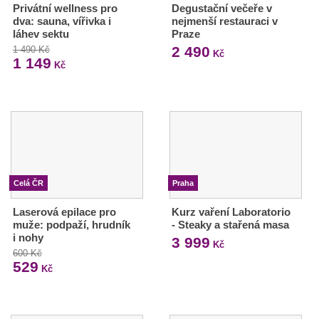
Privátní wellness pro
Degustační večeře v
dva: sauna, vířivka i
nejmenší restauraci v
láhev sektu
Praze
2 490
1 490 Kč
Kč
1 149
Kč
Celá ČR
Praha
Laserová epilace pro
Kurz vaření Laboratorio
muže: podpaží, hrudník
- Steaky a stařená masa
i nohy
3 999
Kč
600 Kč
529
Kč