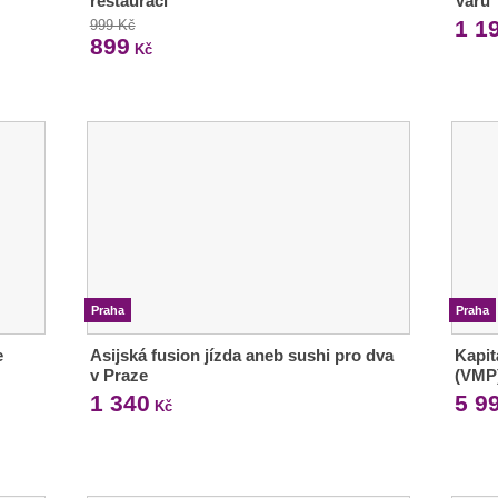
restauraci
Varů
1 1
999 Kč
899
Kč
Praha
Praha
e
Asijská fusion jízda aneb sushi pro dva
Kapit
v Praze
(VMP
1 340
5 9
Kč