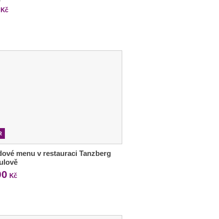
Kč
R
ové menu v restauraci Tanzberg
ulově
00
Kč