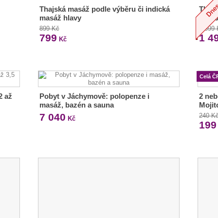
Thajská masáž podle výběru či indická
Thajs
masáž hlavy
45–90
899 Kč
1 699
799
1 4
Kč
Celá Č
2 až
Pobyt v Jáchymově: polopenze i
2 neb
masáž, bazén a sauna
Mojit
7 040
240 K
Kč
199