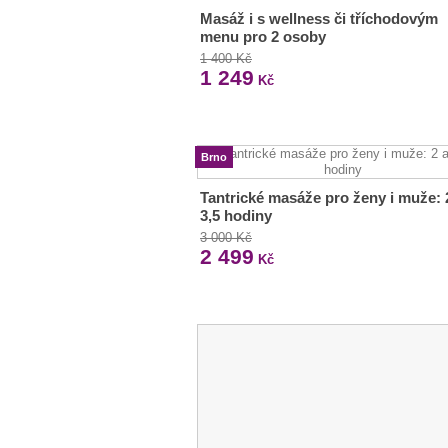
Masáž i s wellness či tříchodovým
menu pro 2 osoby
1 400 Kč
1 249
Kč
Brno
Tantrické masáže pro ženy i muže: 
3,5 hodiny
3 000 Kč
2 499
Kč