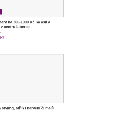
c
ery na 300-1000 Kč na asii a
 v centru Liberce
č
Kč
 styling, střih i barvení či melír
č