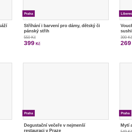
Praha
Libere
sáží
Stříhání i barvení pro dámy, dětský či
Vouch
pánský střih
sushi
550 Kč
300 K
399
269
Kč
Praha
Praha
Degustační večeře v nejmenší
Mytí a
restauraci v Praze
549 K