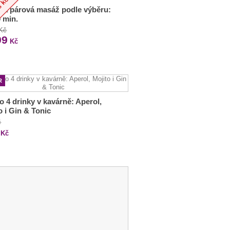
ká párová masáž podle výběru:
 min.
 Kč
99
Kč
R
o 4 drinky v kavárně: Aperol,
o i Gin & Tonic
č
Kč