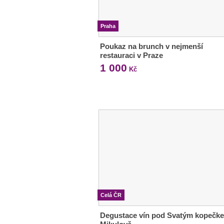
Praha
Poukaz na brunch v nejmenší
restauraci v Praze
1 000
Kč
Celá ČR
Degustace vín pod Svatým kopečk