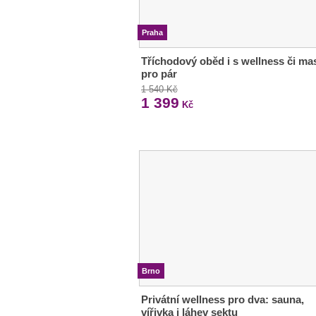
Praha
Tříchodový oběd i s wellness či ma
pro pár
1 540 Kč
1 399
Kč
Brno
Privátní wellness pro dva: sauna,
vířivka i láhev sektu