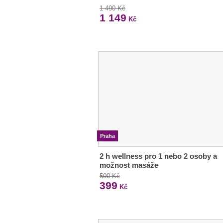
1 490 Kč
1 149
Kč
Praha
2 h wellness pro 1 nebo 2 osoby a
možnost masáže
500 Kč
399
Kč