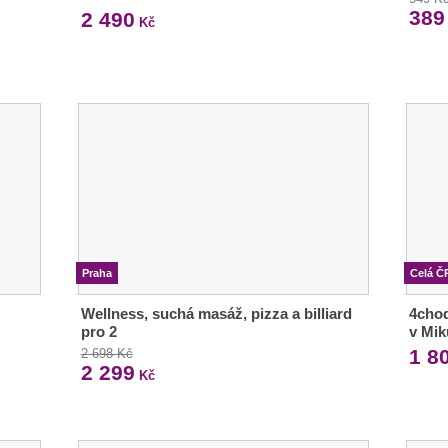
389
2 490
Kč
Praha
Celá Č
Wellness, suchá masáž, pizza a billiard
4chod
pro 2
v Mik
1 8
2 698 Kč
2 299
Kč