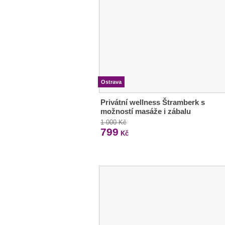
Ostrava
Privátní wellness Štramberk s
možností masáže i zábalu
1 000 Kč
799
Kč