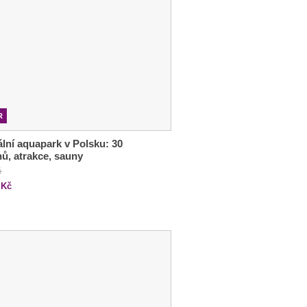
R
lní aquapark v Polsku: 30
ů, atrakce, sauny
č
Kč