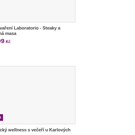
vaření Laboratorio - Steaky a
ená masa
99
Kč
R
ký wellness s večeří u Karlových