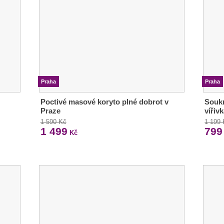
Praha
Praha
Poctivé masové koryto plné dobrot v
Soukr
Praze
vířiv
1 590 Kč
1 199
1 499
799
Kč