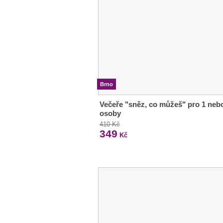
Brno
Večeře "sněz, co můžeš" pro 1 neb
osoby
410 Kč
349
Kč