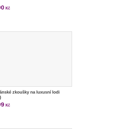
90
Kč
ánské zkoušky na luxusní lodi
)
99
Kč