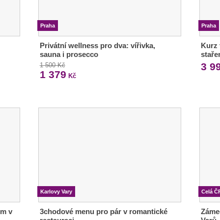
Praha
Praha
Privátní wellness pro dva: vířivka,
Kurz 
sauna i prosecco
stař
3 9
1 500 Kč
1 379
Kč
Karlovy Vary
Celá Č
em v
3chodové menu pro pár v romantické
Zámec