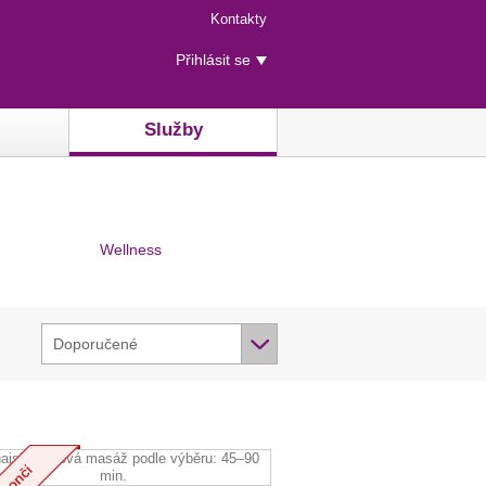
Menu
Kontakty
rychlého
Uživatelské
přístupu
Přihlásit se
menu
Služby
Wellness
Doporučené