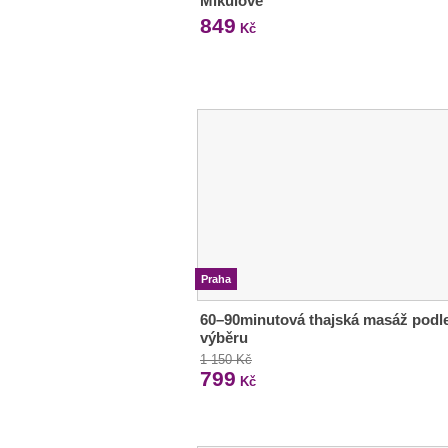
Mikulově
849
Kč
Praha
60–90minutová thajská masáž podl
výběru
1 150 Kč
799
Kč