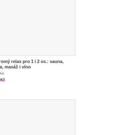
omý relax pro 1 i 2 os.: sauna,
ka, masáž i víno
 Kč
Kč