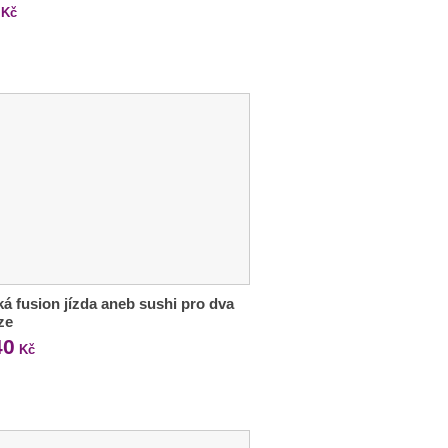
Kč
ká fusion jízda aneb sushi pro dva
ze
40
Kč