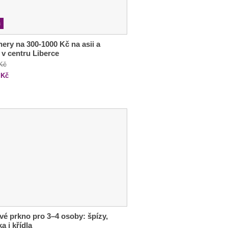
c
ery na 300-1000 Kč na asii a
 v centru Liberce
 Kč
Kč
é prkno pro 3–4 osoby: špízy,
a i křídla