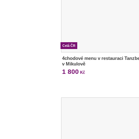
Celá ČR
4chodové menu v restauraci Tanzb
v Mikulově
1 800
Kč