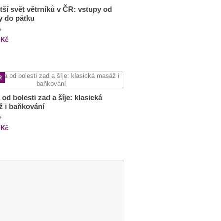
tší svět větrníků v ČR: vstupy od
y do pátku
č
Kč
R
 od bolesti zad a šíje: klasická
 i baňkování
č
Kč