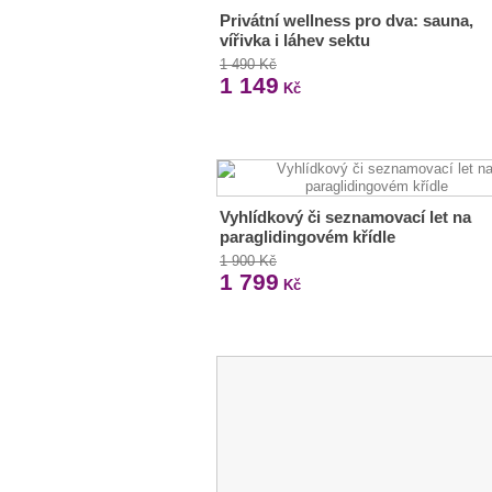
Privátní wellness pro dva: sauna,
vířivka i láhev sektu
1 490 Kč
1 149
Kč
Vyhlídkový či seznamovací let na
paraglidingovém křídle
1 900 Kč
1 799
Kč