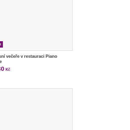
R
ní večeře v restauraci Piano
e
30
Kč