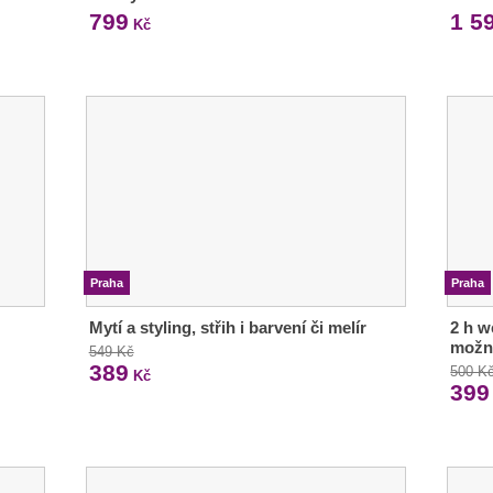
799
1 5
Kč
Praha
Praha
Mytí a styling, střih i barvení či melír
2 h w
možn
549 Kč
389
500 K
Kč
399