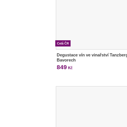
Celá ČR
Degustace vín ve vinařství Tanzber
Bavorech
849
Kč