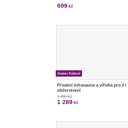
699
Kč
Hradec Králové
Privátní infrasauna a vířivka pro 2 i
občerstvení
1 490 Kč
1 289
Kč