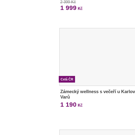
2 399 Kč
1 999
Kč
Celá ČR
Zámecký wellness s večeří u Karlo
Varů
1 190
Kč