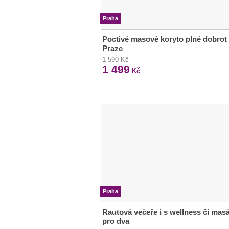
Praha
Poctivé masové koryto plné dobrot
Praze
1 590 Kč
1 499
Kč
Praha
Rautová večeře i s wellness či masá
pro dva