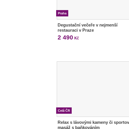
Praha
Degustační večeře v nejmenší
restauraci v Praze
2 490
Kč
Celá ČR
Relax s lávovými kameny či sportov
masáž s baňkováním