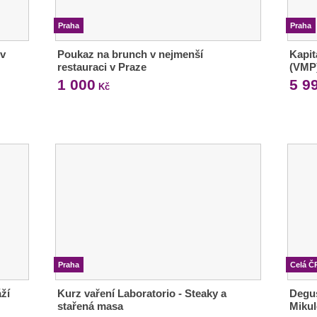
Praha
Praha
 v
Poukaz na brunch v nejmenší
Kapit
restauraci v Praze
(VMP
1 000
5 9
Kč
Praha
Celá Č
ží
Kurz vaření Laboratorio - Steaky a
Degu
stařená masa
Miku