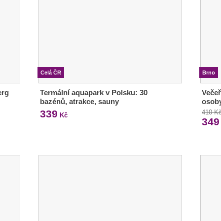
Celá ČR
Brno
erg
Termální aquapark v Polsku: 30
Večeř
bazénů, atrakce, sauny
osob
339
410 K
Kč
349