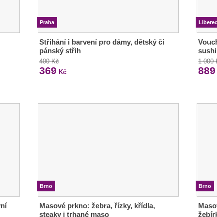
Praha
Libere
Stříhání i barvení pro dámy, dětský či
Vouch
pánský střih
sushi
400 Kč
1 000
369
889
Kč
Brno
Brno
ní
Masové prkno: žebra, řízky, křídla,
Masov
steaky i trhané maso
žebírk