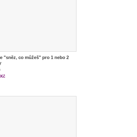
e "sněz, co můžeš" pro 1 nebo 2
y
č
Kč