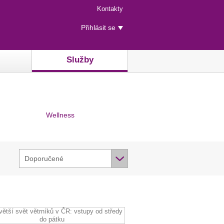
Menu
Kontakty
rychlého
Uživatelské
přístupu
Přihlásit se
menu
Služby
Wellness
Doporučené