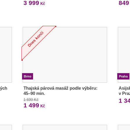
3 999
849
Kč
Brno
Praha
vých
Thajská párová masáž podle výběru:
Asijs
45–90 min.
v Pra
1 3
1 699 Kč
1 499
Kč