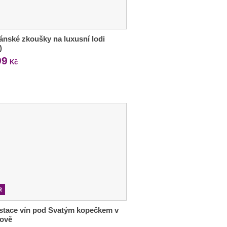
ánské zkoušky na luxusní lodi
)
99
Kč
R
stace vín pod Svatým kopečkem v
lově