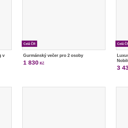
Celá ČR
Celá Č
g v
Gurmánský večer pro 2 osoby
Luxus
Nobil
1 830
Kč
3 4