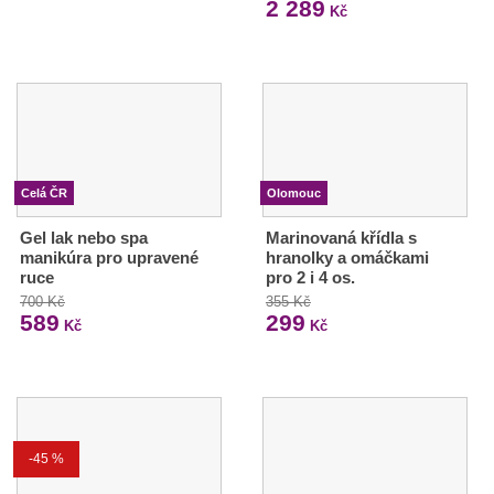
2 289
Kč
Celá ČR
Olomouc
Gel lak nebo spa
Marinovaná křídla s
manikúra pro upravené
hranolky a omáčkami
ruce
pro 2 i 4 os.
700 Kč
355 Kč
589
299
Kč
Kč
-45 %