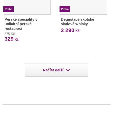
Praha
Praha
Perské speciality v
Degustace skotské
unikátní perské
sladové whisky
restauraci
2 290
Kč
375 Kč
329
Kč
Načíst další