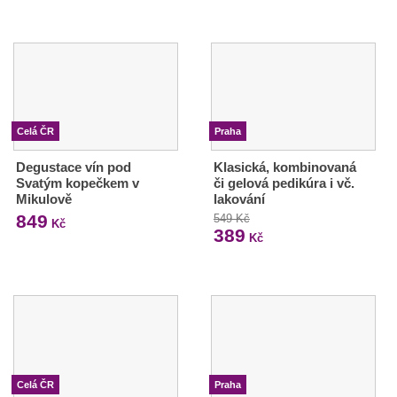
Celá ČR
Praha
Degustace vín pod
Klasická, kombinovaná
Svatým kopečkem v
či gelová pedikúra i vč.
Mikulově
lakování
849
549 Kč
Kč
389
Kč
Celá ČR
Praha