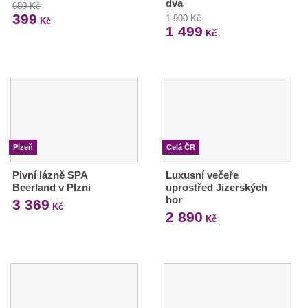
dva
680 Kč
399
1 900 Kč
Kč
1 499
Kč
Plzeň
Celá ČR
Pivní lázně SPA
Luxusní večeře
Beerland v Plzni
uprostřed Jizerských
hor
3 369
Kč
2 890
Kč