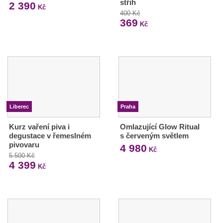
střih
2 390
Kč
400 Kč
369
Kč
Liberec
Praha
Kurz vaření piva i
Omlazující Glow Ritual
degustace v řemeslném
s červeným světlem
pivovaru
4 980
Kč
5 500 Kč
4 399
Kč