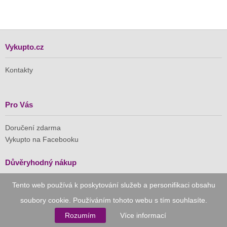
Vykupto.cz
Kontakty
Pro Vás
Doručení zdarma
Vykupto na Facebooku
Důvěryhodný nákup
Tento web používá k poskytování služeb a personifikaci obsahu
Naše společnost je členem Asociace pro elektronickou
komerci (APEK)
soubory cookie. Používáním tohoto webu s tím souhlasíte.
Rozumím
Více informací