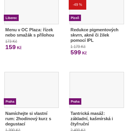
-49 %
Liberec
Plzeň
Menu v OC Plaza: řízek
Redukce pigmentových
nebo smažák s přílohou
skvrn, akné či žilek
pomocí IPL
173 Kč
159
1 179 Kč
Kč
599
Kč
Praha
Praha
Namíchejte si vlastní
Tantrická masáž:
rum: 2hodinový kurz s
základní, kašmírská i
degustací
čtyřruční
1 390 Kč
2 400 Kč