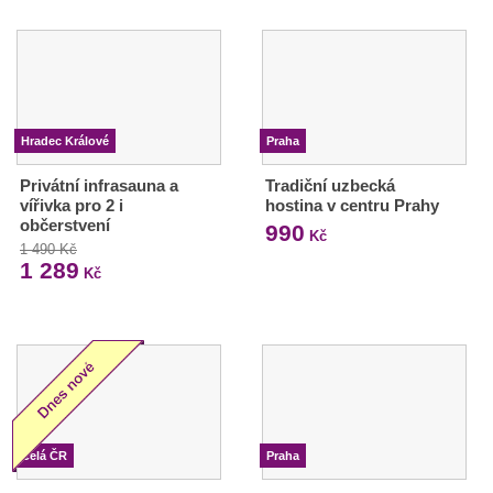
Hradec Králové
Praha
Privátní infrasauna a
Tradiční uzbecká
vířivka pro 2 i
hostina v centru Prahy
občerstvení
990
Kč
1 490 Kč
1 289
Kč
Celá ČR
Praha