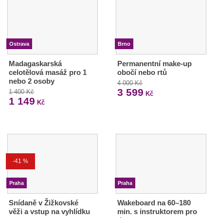
Ostrava
Brno
Madagaskarská
Permanentní make-up
celotělová masáž pro 1
obočí nebo rtů
nebo 2 osoby
4 000 Kč
3 599
1 400 Kč
Kč
1 149
Kč
-41 %
Praha
Praha
Snídaně v Žižkovské
Wakeboard na 60–180
věži a vstup na vyhlídku
min. s instruktorem pro