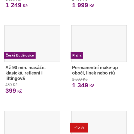
1 249
1 999
Kč
Kč
České Budějovice
Praha
Až 90 min. masáže:
Permanentní make-up
klasická, reflexní i
obočí, linek nebo rtů
liftingová
1 500 Kč
1 349
430 Kč
Kč
399
Kč
-45 %