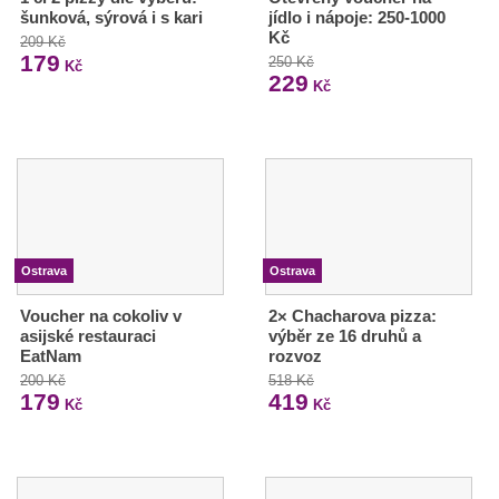
šunková, sýrová i s kari
jídlo i nápoje: 250-1000
Kč
209 Kč
179
250 Kč
Kč
229
Kč
Ostrava
Ostrava
Voucher na cokoliv v
2× Chacharova pizza:
asijské restauraci
výběr ze 16 druhů a
EatNam
rozvoz
200 Kč
518 Kč
179
419
Kč
Kč