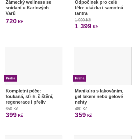
Zámecký wellness se
Odpočinek pro celé
snídaní u Karlových
tělo: ukázka i samotná
Varů
tantra
720
1 990 Kč
Kč
1 399
Kč
Praha
Praha
Kompletní péče:
Manikúra s lakováním,
foukaná, střih, čištění,
gel lakem nebo gelové
regenerace i přeliv
nehty
650 Kč
480 Kč
399
359
Kč
Kč