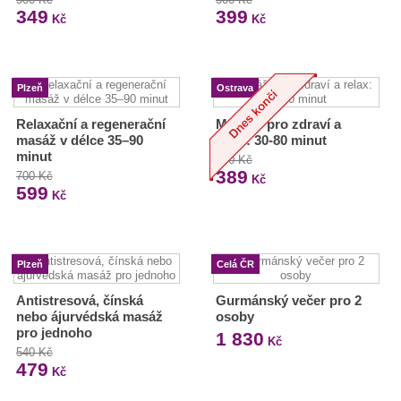
349
399
Kč
Kč
Plzeň
Ostrava
Relaxační a regenerační
Masáže pro zdraví a
masáž v délce 35–90
relax: 30-80 minut
minut
470 Kč
389
700 Kč
Kč
599
Kč
Plzeň
Celá ČR
Antistresová, čínská
Gurmánský večer pro 2
nebo ájurvédská masáž
osoby
pro jednoho
1 830
Kč
540 Kč
479
Kč