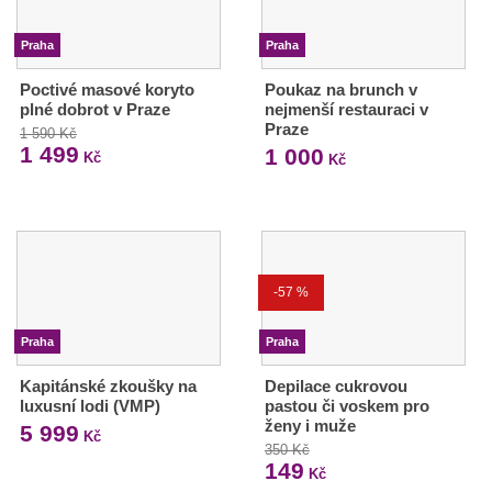
Praha
Praha
Poctivé masové koryto
Poukaz na brunch v
plné dobrot v Praze
nejmenší restauraci v
Praze
1 590 Kč
1 499
1 000
Kč
Kč
-57 %
Praha
Praha
Kapitánské zkoušky na
Depilace cukrovou
luxusní lodi (VMP)
pastou či voskem pro
ženy i muže
5 999
Kč
350 Kč
149
Kč