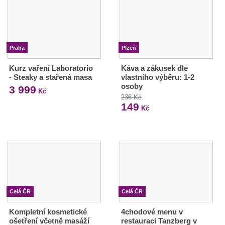
Praha
Plzeň
Kurz vaření Laboratorio
Káva a zákusek dle
- Steaky a stařená masa
vlastního výběru: 1-2
osoby
3 999
Kč
236 Kč
149
Kč
Celá ČR
Celá ČR
Kompletní kosmetické
4chodové menu v
ošetření včetně masáží
restauraci Tanzberg v