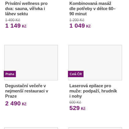
Privátní wellness pro
Kombinovaná masáž
dva: sauna, vířivka i
dle potřeby v délce 60–
láhev sektu
90 minut
1 490 Kč
1 200 Kč
1 149
1 049
Kč
Kč
Praha
Celá ČR
Degustační večeře v
Laserová epilace pro
nejmenší restauraci v
muže: podpaží, hrudník
Praze
i nohy
2 490
600 Kč
Kč
529
Kč