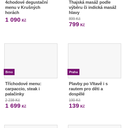
4chodové degustační
Thajská masáž podle
menu v Krušných
výběru či indická masáž
horách
hlavy
1 090
899 Kč
Kč
799
Kč
Brno
Praha
Tříchodové menu:
Plavby po Vltavě i s
carpaccio, steak i
rautem pro děti a
palačinky
dospělé
2 238 Kč
190 Kč
1 699
139
Kč
Kč