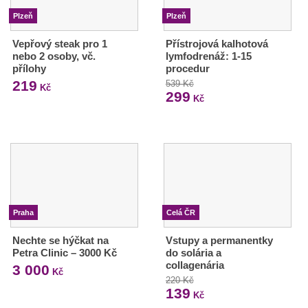
Plzeň
Plzeň
Vepřový steak pro 1
Přístrojová kalhotová
nebo 2 osoby, vč.
lymfodrenáž: 1-15
přílohy
procedur
219
539 Kč
Kč
299
Kč
Praha
Celá ČR
Nechte se hýčkat na
Vstupy a permanentky
Petra Clinic – 3000 Kč
do solária a
collagenária
3 000
Kč
220 Kč
139
Kč