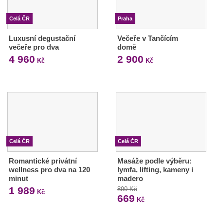
Celá ČR
Praha
Luxusní degustační
Večeře v Tančícím
večeře pro dva
domě
4 960
2 900
Kč
Kč
Celá ČR
Celá ČR
Romantické privátní
Masáže podle výběru:
wellness pro dva na 120
lymfa, lifting, kameny i
minut
madero
1 989
890 Kč
Kč
669
Kč