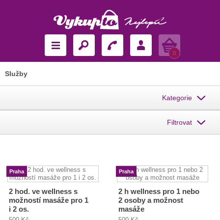
Košík
0
Služby
Kategorie
Filtrovat
Praha
Praha
2 hod. ve wellness s
2 h wellness pro 1 nebo
možností masáže pro 1
2 osoby a možnost
i 2 os.
masáže
500 Kč
500 Kč