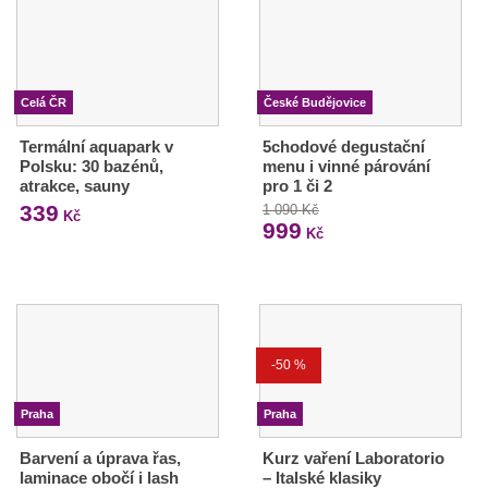
Celá ČR
České Budějovice
Termální aquapark v
5chodové degustační
Polsku: 30 bazénů,
menu i vinné párování
atrakce, sauny
pro 1 či 2
339
1 090 Kč
Kč
999
Kč
-50 %
Praha
Praha
Barvení a úprava řas,
Kurz vaření Laboratorio
laminace obočí i lash
– Italské klasiky