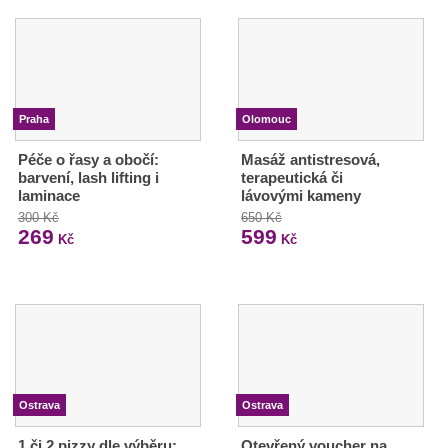
Praha
Olomouc
Péče o řasy a obočí:
Masáž antistresová,
barvení, lash lifting i
terapeutická či
laminace
lávovými kameny
300 Kč
650 Kč
269
599
Kč
Kč
Ostrava
Ostrava
1 či 2 pizzy dle výběru:
Otevřený voucher na