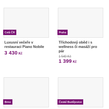
Celá ČR
Praha
Luxusní večeře v
Tříchodový oběd i s
restauraci Piano Nobile
wellness či masáží pro
pár
3 430
Kč
1 540 Kč
1 399
Kč
Brno
České Budějovice