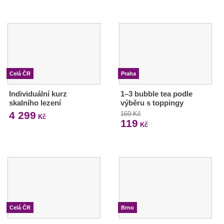
Celá ČR
Praha
Individuální kurz
1–3 bubble tea podle
skalního lezení
výběru s toppingy
4 299
169 Kč
Kč
119
Kč
Celá ČR
Brno