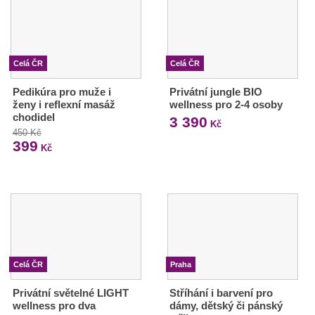
Celá ČR
Celá ČR
Pedikúra pro muže i
Privátní jungle BIO
ženy i reflexní masáž
wellness pro 2-4 osoby
chodidel
3 390
Kč
450 Kč
399
Kč
Celá ČR
Praha
Privátní světelné LIGHT
Stříhání i barvení pro
wellness pro dva
dámy, dětský či pánský