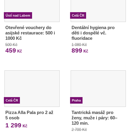
Ústí nad Labem
Celá ČR
Otevřené vouchery do
Dentální hygiena pro
asijské restaurace: 500 i
děti i dospělé vč.
1000 Kč
fluoridace
500 Kč
1 080 Kč
459
899
Kč
Kč
Celá ČR
Praha
Pizza Alla Pala pro 2 až
Tantrická masáž pro
5 osob
ženy, muže i páry: 60–
120 min.
1 299
Kč
2 700 Kč