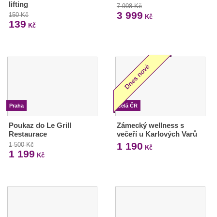
lifting
7 998 Kč
3 999
150 Kč
Kč
139
Kč
Praha
Celá ČR
Poukaz do Le Grill
Zámecký wellness s
Restaurace
večeří u Karlových Varů
1 190
1 500 Kč
Kč
1 199
Kč