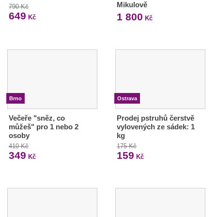
Mikulově
790 Kč
649
1 800
Kč
Kč
Brno
Ostrava
Večeře "sněz, co
Prodej pstruhů čerstvě
můžeš" pro 1 nebo 2
vylovených ze sádek: 1
osoby
kg
410 Kč
175 Kč
349
159
Kč
Kč