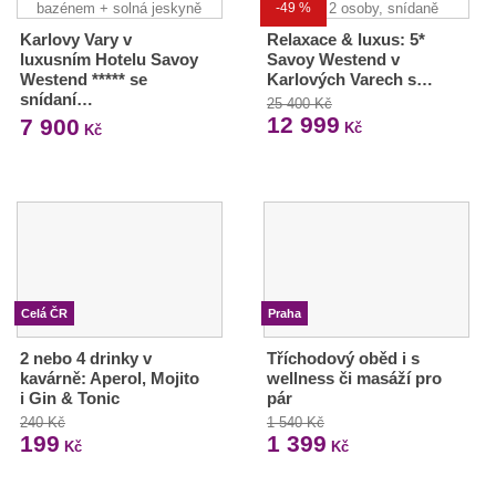
-49 %
Karlovy Vary v
Relaxace & luxus: 5*
luxusním Hotelu Savoy
Savoy Westend v
Westend ***** se
Karlových Varech s…
snídaní…
25 400 Kč
12 999
7 900
Kč
Kč
Celá ČR
Praha
2 nebo 4 drinky v
Tříchodový oběd i s
kavárně: Aperol, Mojito
wellness či masáží pro
i Gin & Tonic
pár
240 Kč
1 540 Kč
199
1 399
Kč
Kč