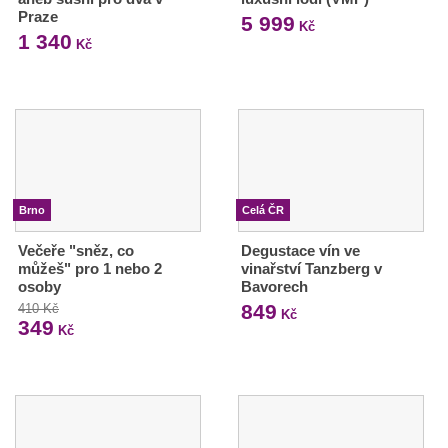
Praze
5 999
Kč
1 340
Kč
Brno
Celá ČR
Večeře "sněz, co
Degustace vín ve
můžeš" pro 1 nebo 2
vinařství Tanzberg v
osoby
Bavorech
849
410 Kč
Kč
349
Kč