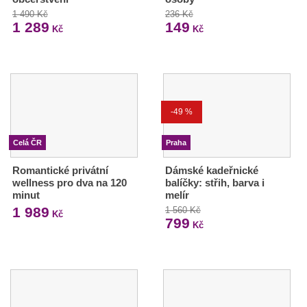
1 490 Kč
236 Kč
1 289
149
Kč
Kč
-49 %
Celá ČR
Praha
Romantické privátní
Dámské kadeřnické
wellness pro dva na 120
balíčky: střih, barva i
minut
melír
1 989
1 560 Kč
Kč
799
Kč