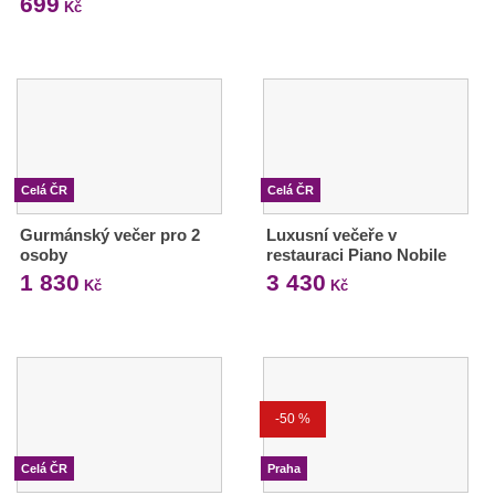
699
Kč
Celá ČR
Celá ČR
Gurmánský večer pro 2
Luxusní večeře v
osoby
restauraci Piano Nobile
1 830
3 430
Kč
Kč
-50 %
Celá ČR
Praha