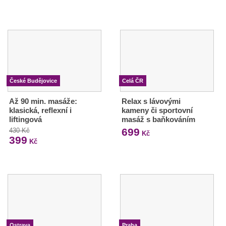
České Budějovice
Celá ČR
Až 90 min. masáže:
Relax s lávovými
klasická, reflexní i
kameny či sportovní
liftingová
masáž s baňkováním
699
430 Kč
Kč
399
Kč
Ostrava
Praha