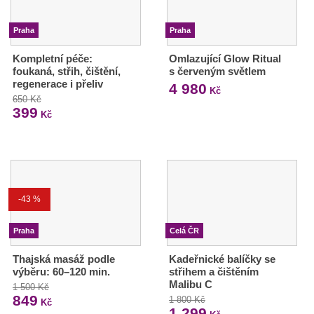
Praha
Praha
Kompletní péče:
Omlazující Glow Ritual
foukaná, střih, čištění,
s červeným světlem
regenerace i přeliv
4 980
Kč
650 Kč
399
Kč
-43 %
Praha
Celá ČR
Thajská masáž podle
Kadeřnické balíčky se
výběru: 60–120 min.
střihem a čištěním
Malibu C
1 500 Kč
849
1 800 Kč
Kč
1 299