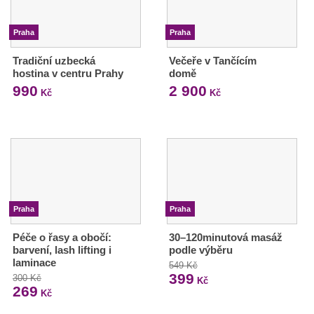
Praha
Praha
Tradiční uzbecká
Večeře v Tančícím
hostina v centru Prahy
domě
990
2 900
Kč
Kč
Praha
Praha
Péče o řasy a obočí:
30–120minutová masáž
barvení, lash lifting i
podle výběru
laminace
549 Kč
399
300 Kč
Kč
269
Kč