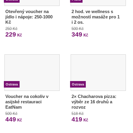
Otevřený voucher na
2 hod. ve wellness s
jídlo i nápoje: 250-1000
možností masáže pro 1
Kč
i 2 os.
250 Kč
500 Kč
229
349
Kč
Kč
Ostrava
Ostrava
Voucher na cokoliv v
2× Chacharova pizza:
asijské restauraci
výběr ze 16 druhů a
EatNam
rozvoz
500 Kč
518 Kč
449
419
Kč
Kč