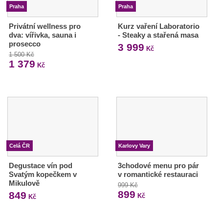
Praha
Praha
Privátní wellness pro
Kurz vaření Laboratorio
dva: vířivka, sauna i
- Steaky a stařená masa
prosecco
3 999
Kč
1 500 Kč
1 379
Kč
Celá ČR
Karlovy Vary
Degustace vín pod
3chodové menu pro pár
Svatým kopečkem v
v romantické restauraci
Mikulově
999 Kč
899
849
Kč
Kč