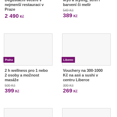
nejmenší restauraci v
barvení či melír
Praze
549 Kč
389
2 490
Kč
Kč
Praha
Liberec
2 h wellness pro 1 nebo
Vouchery na 300-1000
2 osoby a možnost
Kč na asii a sushi v
masáže
centru Liberce
500 Kč
300 Kč
399
269
Kč
Kč