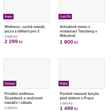
Praha
Celá ČR
Wellness, suchá masáž,
4chodové menu v
pizza a billiard pro 2
restauraci Tanzberg v
Mikulově
2 698 Kč
2 299
1 800
Kč
Kč
Ostrava
Praha
Privátní wellness
Poctivé masové koryto
Štramberk s možností
plné dobrot v Praze
masáže i zábalu
1 590 Kč
1 499
1 000 Kč
Kč