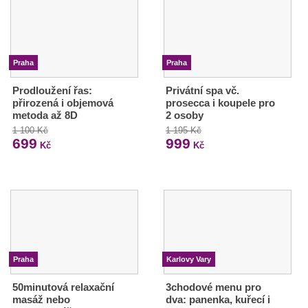
Praha
Praha
Prodloužení řas:
Privátní spa vč.
přirozená i objemová
prosecca i koupele pro
metoda až 8D
2 osoby
1 100 Kč
1 195 Kč
699
999
Kč
Kč
Praha
Karlovy Vary
50minutová relaxační
3chodové menu pro
masáž nebo
dva: panenka, kuřecí i