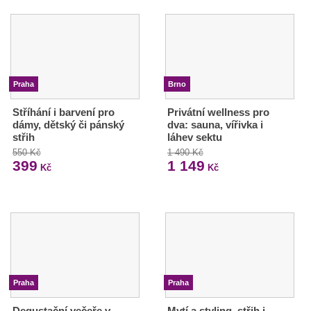
Praha
Brno
Stříhání i barvení pro
Privátní wellness pro
dámy, dětský či pánský
dva: sauna, vířivka i
střih
láhev sektu
550 Kč
1 490 Kč
399
1 149
Kč
Kč
Praha
Praha
Degustační večeře v
Mytí a styling, střih i