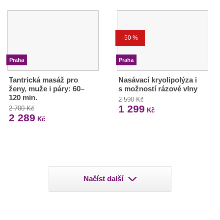
-50 %
Praha
Praha
Tantrická masáž pro
Nasávací kryolipolýza i
ženy, muže i páry: 60–
s možností rázové vlny
120 min.
2 590 Kč
1 299
2 700 Kč
Kč
2 289
Kč
Načíst další