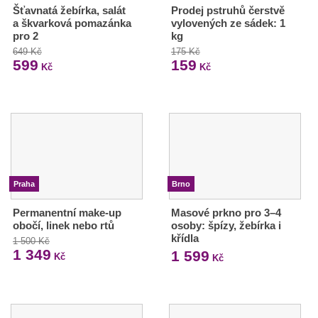
Šťavnatá žebírka, salát
Prodej pstruhů čerstvě
a škvarková pomazánka
vylovených ze sádek: 1
pro 2
kg
649 Kč
175 Kč
599
159
Kč
Kč
Praha
Brno
Permanentní make-up
Masové prkno pro 3–4
obočí, linek nebo rtů
osoby: špízy, žebírka i
křídla
1 500 Kč
1 349
1 599
Kč
Kč