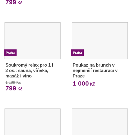
799
Kč
Praha
Praha
Soukromý relax pro 1 i
Poukaz na brunch v
2 os.: sauna, vířivka,
nejmenší restauraci v
masáž i víno
Praze
1 000
1 199 Kč
Kč
799
Kč