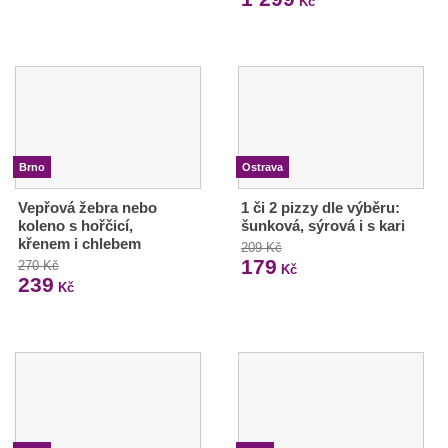
Kč
Brno
Ostrava
Vepřová žebra nebo
1 či 2 pizzy dle výběru:
koleno s hořčicí,
šunková, sýrová i s kari
křenem i chlebem
209 Kč
179
270 Kč
Kč
239
Kč