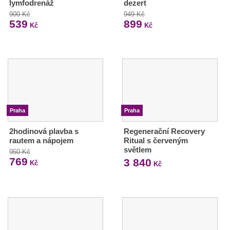
lymfodrenáž
dezert
900 Kč
949 Kč
539
899
Kč
Kč
Praha
Praha
2hodinová plavba s
Regenerační Recovery
rautem a nápojem
Ritual s červeným
světlem
950 Kč
769
3 840
Kč
Kč