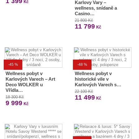
1 399
Kč
Karlovy Vary –
wellness, snídaně a
Casino…
21 800 Kč
11 799
Kč
-45 %
-48 %
Wellness pobyt v
Wellness pobyt v
Karlových Varech – Art
historické vile v
Deco WOLKER u
Karlových Varech s…
Vřídla…
22 100 Kč
11 499
18 300 Kč
Kč
9 999
Kč