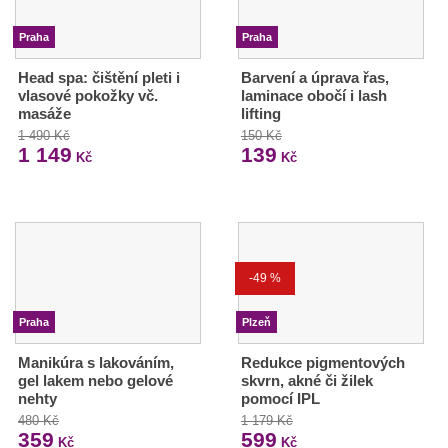
Praha
Praha
Head spa: čištění pleti i
Barvení a úprava řas,
vlasové pokožky vč.
laminace obočí i lash
masáže
lifting
1 490 Kč
150 Kč
1 149
139
Kč
Kč
-49 %
Praha
Plzeň
Manikúra s lakováním,
Redukce pigmentových
gel lakem nebo gelové
skvrn, akné či žilek
nehty
pomocí IPL
480 Kč
1 179 Kč
359
599
Kč
Kč