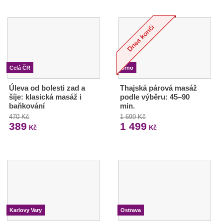
Celá ČR
Brno
Úleva od bolesti zad a
Thajská párová masáž
šíje: klasická masáž i
podle výběru: 45–90
baňkování
min.
470 Kč
1 699 Kč
389
1 499
Kč
Kč
Karlovy Vary
Ostrava