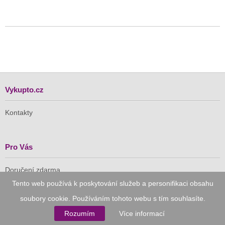
Vykupto.cz
Kontakty
Pro Vás
Doručení zdarma
Vykupto na Facebooku
Tento web používá k poskytování služeb a personifikaci obsahu
soubory cookie. Používáním tohoto webu s tím souhlasíte.
Důvěryhodný nákup
Rozumím
Více informací