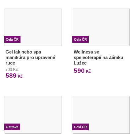
Celá ČR
Celá ČR
Gel lak nebo spa
Wellness se
manikúra pro upravené
speleoterapií na Zámku
ruce
Lužec
590
700 Kč
Kč
589
Kč
Ostrava
Celá ČR