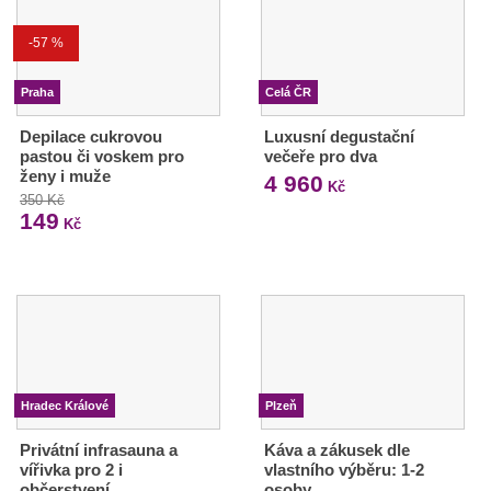
-57 %
Praha
Celá ČR
Depilace cukrovou
Luxusní degustační
pastou či voskem pro
večeře pro dva
ženy i muže
4 960
Kč
350 Kč
149
Kč
Hradec Králové
Plzeň
Privátní infrasauna a
Káva a zákusek dle
vířivka pro 2 i
vlastního výběru: 1-2
občerstvení
osoby