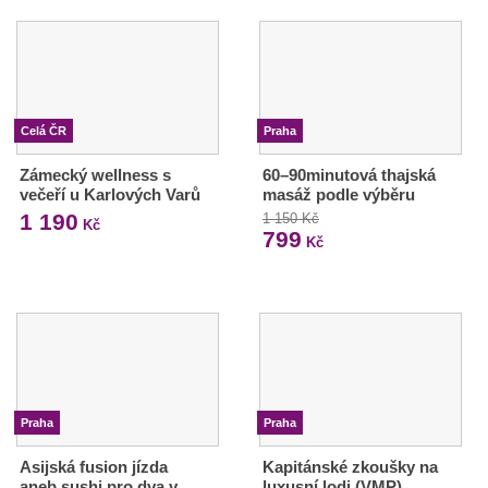
Celá ČR
Praha
Zámecký wellness s
60–90minutová thajská
večeří u Karlových Varů
masáž podle výběru
1 190
1 150 Kč
Kč
799
Kč
Praha
Praha
Asijská fusion jízda
Kapitánské zkoušky na
aneb sushi pro dva v
luxusní lodi (VMP)