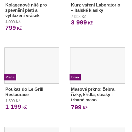
Kolagenové nitě pro
Kurz vaření Laboratorio
zpevnění pleti a
– Italské klasiky
vyhlazení vrásek
7 998 Kč
3 999
1 000 Kč
Kč
799
Kč
Praha
Brno
Poukaz do Le Grill
Masové prkno: žebra,
Restaurace
řízky, křídla, steaky i
trhané maso
1 500 Kč
1 199
799
Kč
Kč