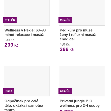
Celá ČR
Celá ČR
Wellness v Pekle: 60–90
Pedikúra pro muže i
minut relaxace i masáž
ženy i reflexní masáž
chodidel
230 Kč
209
450 Kč
Kč
399
Kč
Praha
Celá ČR
Odpočinek pro celé
Privátní jungle BIO
tělo: ukázka i samotná
wellness pro 2-4 osoby
tantra