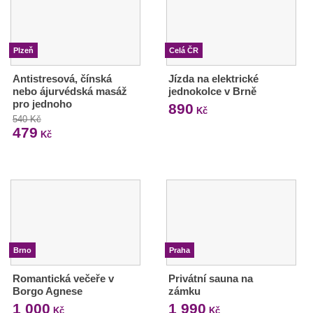
Plzeň
Celá ČR
Antistresová, čínská
Jízda na elektrické
nebo ájurvédská masáž
jednokolce v Brně
pro jednoho
890
Kč
540 Kč
479
Kč
Brno
Praha
Romantická večeře v
Privátní sauna na
Borgo Agnese
zámku
1 000
1 990
Kč
Kč