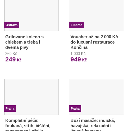
Ostrava
Liberec
Grilované koleno s
Voucher až na 2 000 Kč
chlebem a třeba i
do luxusní restaurace
dvěma pivy
Končina
269 Kč
1 000 Kč
249
949
Kč
Kč
Praha
Praha
Kompletní péče:
Boží masáže: indická,
foukaná, střih, čištění,
havajská, relaxační i
regenerace i přeliv
lávové kameny