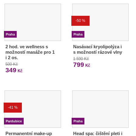
-50 %
Praha
Praha
2 hod. ve wellness s
Nasávací kryolipolýza i
možností masáže pro 1
s možností rázové vlny
i 2 os.
1 590 Kč
799
500 Kč
Kč
349
Kč
-41 %
Pardubice
Praha
Permanentní make-up
Head spa: čištění pleti i