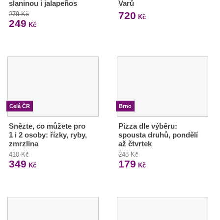
slaninou i jalapeños
Varů
720
279 Kč
Kč
249
Kč
Celá ČR
Brno
Snězte, co můžete pro
Pizza dle výběru:
1 i 2 osoby: řízky, ryby,
spousta druhů, pondělí
zmrzlina
až čtvrtek
410 Kč
248 Kč
349
179
Kč
Kč