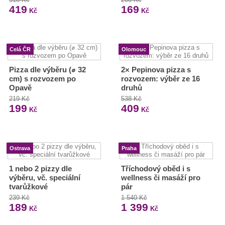
419
169
Kč
Kč
Celá ČR
Olomouc
Pizza dle výběru (⌀ 32
2× Pepinova pizza s
cm) s rozvozem po
rozvozem: výběr ze 16
Opavě
druhů
219 Kč
538 Kč
199
409
Kč
Kč
Ostrava
Praha
1 nebo 2 pizzy dle
Tříchodový oběd i s
výběru, vč. speciální
wellness či masáží pro
tvarůžkové
pár
239 Kč
1 540 Kč
189
1 399
Kč
Kč