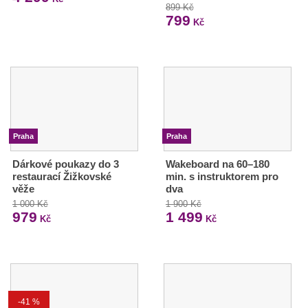
899 Kč
799
Kč
Praha
Praha
Dárkové poukazy do 3
Wakeboard na 60–180
restaurací Žižkovské
min. s instruktorem pro
věže
dva
1 000 Kč
1 900 Kč
979
1 499
Kč
Kč
-41 %