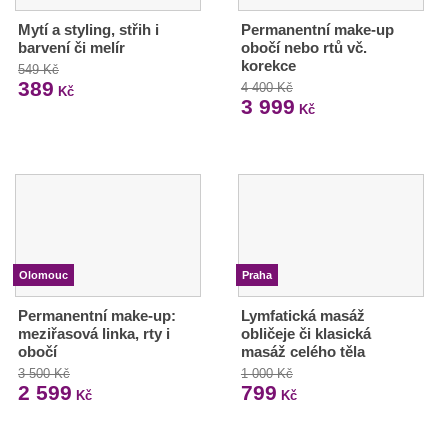
Mytí a styling, střih i
Permanentní make-up
barvení či melír
obočí nebo rtů vč.
korekce
549 Kč
389
4 400 Kč
Kč
3 999
Kč
Olomouc
Praha
Permanentní make-up:
Lymfatická masáž
meziřasová linka, rty i
obličeje či klasická
obočí
masáž celého těla
3 500 Kč
1 000 Kč
2 599
799
Kč
Kč