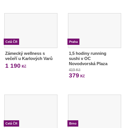
Celá ČR
Praha
Zámecký wellness s
1,5 hodiny running
večeří u Karlových Varů
sushi v OC
Novodvorská Plaza
1 190
Kč
419 Kč
379
Kč
Celá ČR
Brno