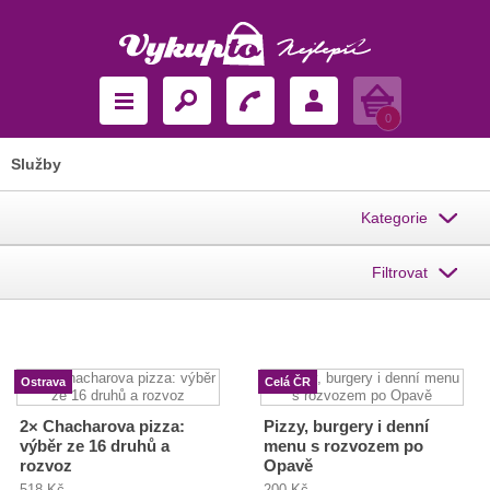
Košík
0
Služby
Kategorie
Filtrovat
Ostrava
Celá ČR
2× Chacharova pizza:
Pizzy, burgery i denní
výběr ze 16 druhů a
menu s rozvozem po
rozvoz
Opavě
518 Kč
200 Kč