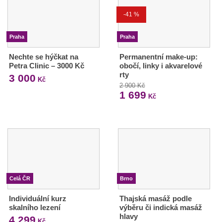
-41 %
Praha
Praha
Nechte se hýčkat na
Permanentní make-up:
Petra Clinic – 3000 Kč
obočí, linky i akvarelové
rty
3 000
Kč
2 900 Kč
1 699
Kč
Celá ČR
Brno
Individuální kurz
Thajská masáž podle
skalního lezení
výběru či indická masáž
hlavy
4 299
Kč