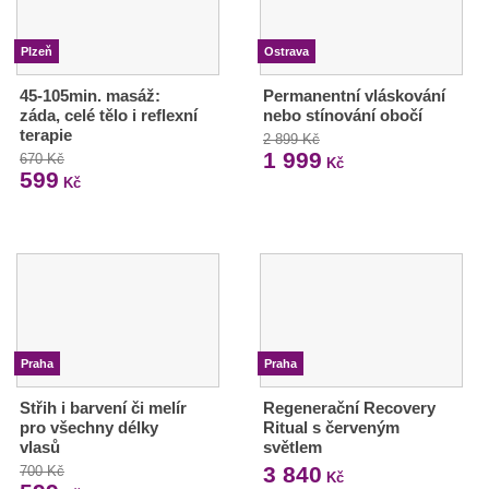
Plzeň
Ostrava
45-105min. masáž:
Permanentní vláskování
záda, celé tělo i reflexní
nebo stínování obočí
terapie
2 899 Kč
1 999
670 Kč
Kč
599
Kč
Praha
Praha
Střih i barvení či melír
Regenerační Recovery
pro všechny délky
Ritual s červeným
vlasů
světlem
3 840
700 Kč
Kč