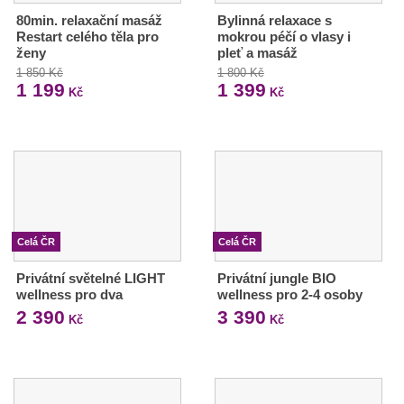
80min. relaxační masáž
Bylinná relaxace s
Restart celého těla pro
mokrou péčí o vlasy i
ženy
pleť a masáž
1 850 Kč
1 800 Kč
1 199
1 399
Kč
Kč
Celá ČR
Celá ČR
Privátní světelné LIGHT
Privátní jungle BIO
wellness pro dva
wellness pro 2-4 osoby
2 390
3 390
Kč
Kč