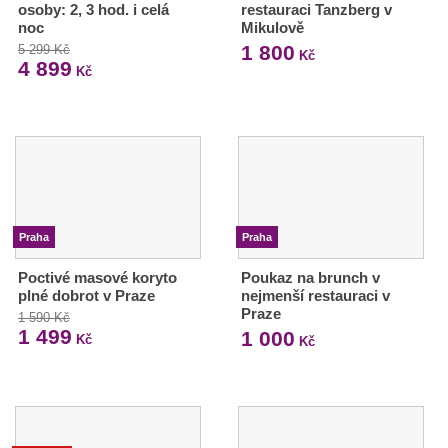
osoby: 2, 3 hod. i celá
restauraci Tanzberg v
noc
Mikulově
1 800
5 299 Kč
Kč
4 899
Kč
Praha
Praha
Poctivé masové koryto
Poukaz na brunch v
plné dobrot v Praze
nejmenší restauraci v
Praze
1 590 Kč
1 499
1 000
Kč
Kč