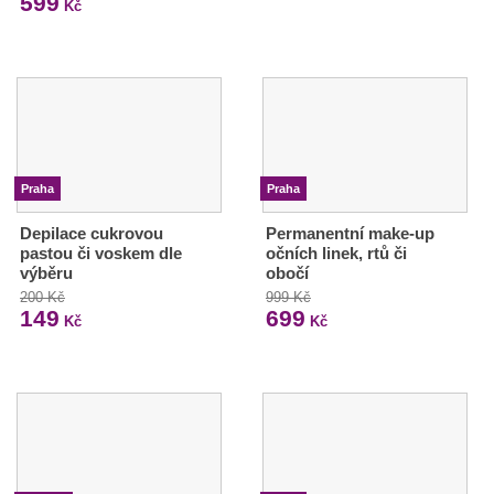
599
Kč
Praha
Praha
Depilace cukrovou
Permanentní make-up
pastou či voskem dle
očních linek, rtů či
výběru
obočí
200 Kč
999 Kč
149
699
Kč
Kč