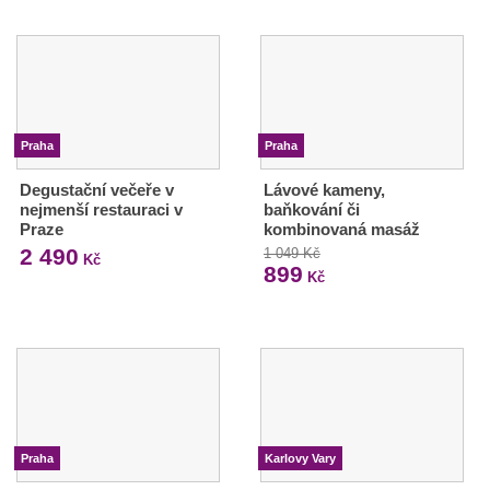
Praha
Praha
Degustační večeře v
Lávové kameny,
nejmenší restauraci v
baňkování či
Praze
kombinovaná masáž
2 490
1 049 Kč
Kč
899
Kč
Praha
Karlovy Vary