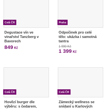
Celá ČR
Praha
Degustace vín ve
Odpočinek pro celé
vinařství Tanzberg v
tělo: ukázka i samotná
Bavorech
tantra
849
1 990 Kč
Kč
1 399
Kč
Celá ČR
Celá ČR
Hovězí burger dle
Zámecký wellness se
výběru: s čedarem,
snídaní u Karlových