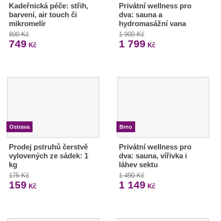
Kadeřnická péče: střih,
Privátní wellness pro
barvení, air touch či
dva: sauna a
mikromelír
hydromasážní vana
800 Kč
1 900 Kč
749
1 799
Kč
Kč
Ostrava
Brno
Prodej pstruhů čerstvě
Privátní wellness pro
vylovených ze sádek: 1
dva: sauna, vířivka i
kg
láhev sektu
175 Kč
1 490 Kč
159
1 149
Kč
Kč