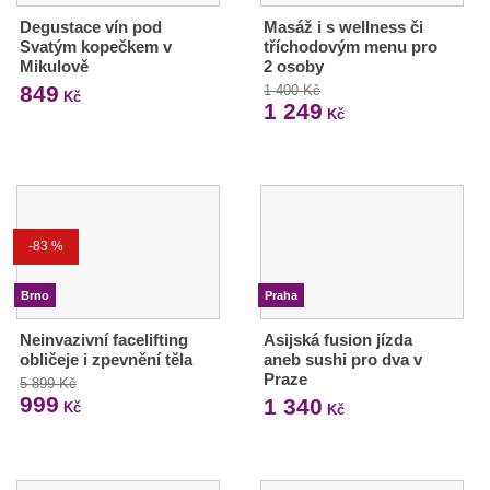
Degustace vín pod
Masáž i s wellness či
Svatým kopečkem v
tříchodovým menu pro
Mikulově
2 osoby
849
1 400 Kč
Kč
1 249
Kč
-83 %
Brno
Praha
Neinvazivní facelifting
Asijská fusion jízda
obličeje i zpevnění těla
aneb sushi pro dva v
Praze
5 899 Kč
999
1 340
Kč
Kč