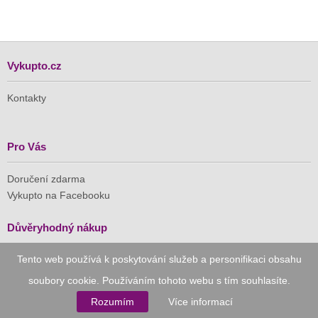
Vykupto.cz
Kontakty
Pro Vás
Doručení zdarma
Vykupto na Facebooku
Důvěryhodný nákup
Tento web používá k poskytování služeb a personifikaci obsahu
Naše společnost je členem Asociace pro elektronickou
komerci (APEK)
soubory cookie. Používáním tohoto webu s tím souhlasíte.
Rozumím
Více informací