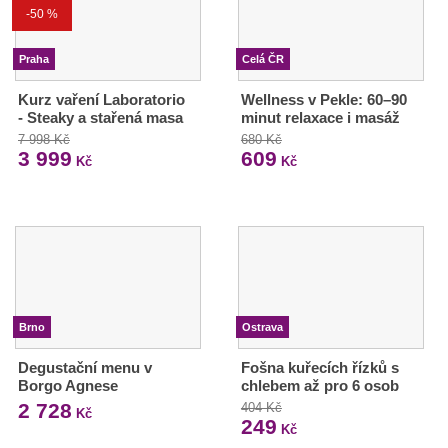
-50 %
Praha
Celá ČR
Kurz vaření Laboratorio
Wellness v Pekle: 60–90
- Steaky a stařená masa
minut relaxace i masáž
7 998 Kč
680 Kč
3 999
609
Kč
Kč
Brno
Ostrava
Degustační menu v
Fošna kuřecích řízků s
Borgo Agnese
chlebem až pro 6 osob
2 728
404 Kč
Kč
249
Kč