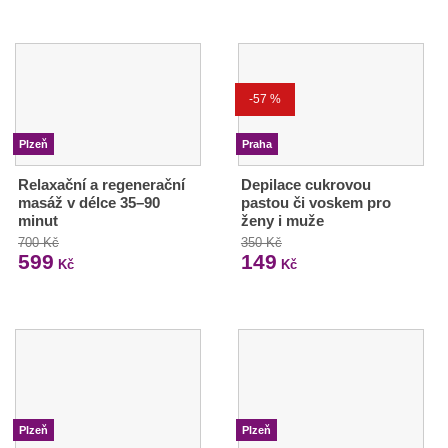
-57 %
Plzeň
Praha
Relaxační a regenerační
Depilace cukrovou
masáž v délce 35–90
pastou či voskem pro
minut
ženy i muže
700 Kč
350 Kč
599
149
Kč
Kč
Plzeň
Plzeň