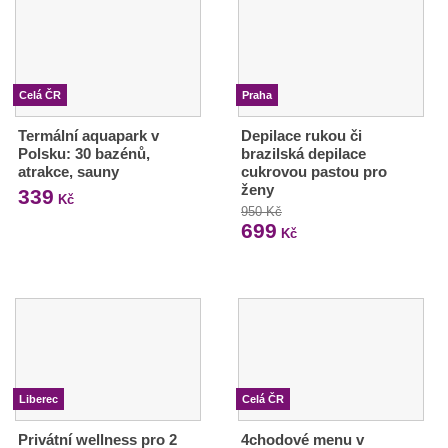
Celá ČR
Praha
Termální aquapark v
Depilace rukou či
Polsku: 30 bazénů,
brazilská depilace
atrakce, sauny
cukrovou pastou pro
ženy
339
Kč
950 Kč
699
Kč
Liberec
Celá ČR
Privátní wellness pro 2
4chodové menu v