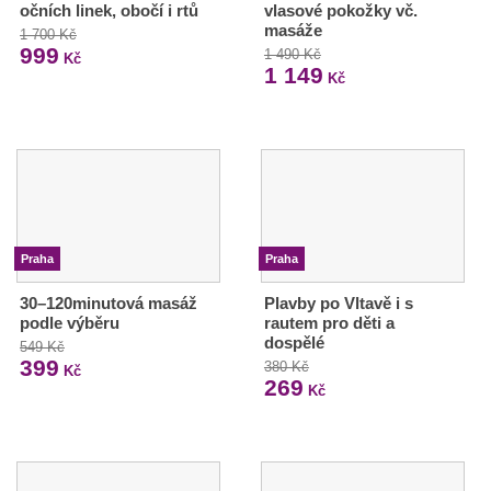
očních linek, obočí i rtů
vlasové pokožky vč.
masáže
1 700 Kč
999
1 490 Kč
Kč
1 149
Kč
Praha
Praha
30–120minutová masáž
Plavby po Vltavě i s
podle výběru
rautem pro děti a
dospělé
549 Kč
399
380 Kč
Kč
269
Kč