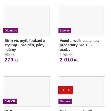
Olomouc
Liberec
Střih vč. mytí, foukání a
Večeře, wellness a spa
stylingu: pro děti, pány
procedury pro 1 i 2
i dámy
osoby
350 Kč
2 298 Kč
279
2 010
Kč
Kč
-42 %
Celá ČR
Ostrava