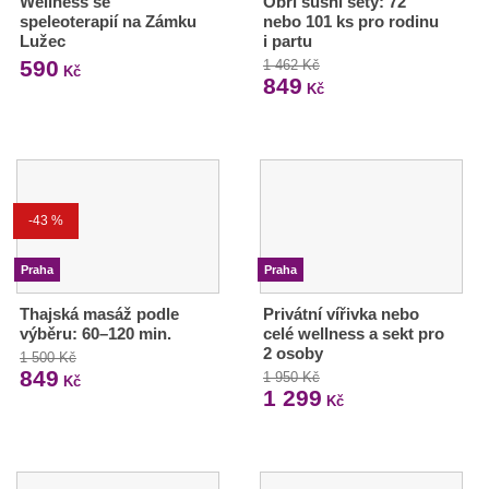
Wellness se
Obří sushi sety: 72
speleoterapií na Zámku
nebo 101 ks pro rodinu
Lužec
i partu
590
1 462 Kč
Kč
849
Kč
-43 %
Praha
Praha
Thajská masáž podle
Privátní vířivka nebo
výběru: 60–120 min.
celé wellness a sekt pro
2 osoby
1 500 Kč
849
1 950 Kč
Kč
1 299
Kč