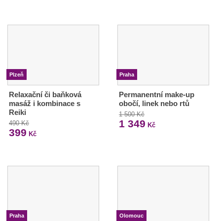
Plzeň
Praha
Relaxační či baňková
Permanentní make-up
masáž i kombinace s
obočí, linek nebo rtů
Reiki
1 500 Kč
1 349
490 Kč
Kč
399
Kč
Praha
Olomouc