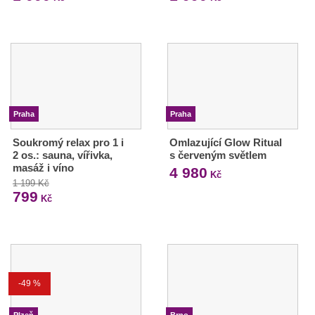
Praha
Praha
Soukromý relax pro 1 i
Omlazující Glow Ritual
2 os.: sauna, vířivka,
s červeným světlem
masáž i víno
4 980
Kč
1 199 Kč
799
Kč
-49 %
Plzeň
Brno