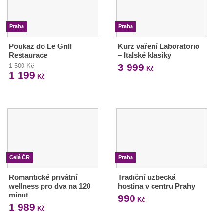
Praha
Praha
Poukaz do Le Grill
Kurz vaření Laboratorio
Restaurace
– Italské klasiky
3 999
1 500 Kč
Kč
1 199
Kč
Celá ČR
Praha
Romantické privátní
Tradiční uzbecká
wellness pro dva na 120
hostina v centru Prahy
minut
990
Kč
1 989
Kč