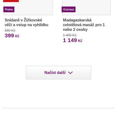
Praha
Ostrava
Snídaně v Žižkovské
Madagaskarská
věži a vstup na vyhlídku
celotělová masáž pro 1
nebo 2 osoby
680 Kč
399
1 400 Kč
Kč
1 149
Kč
Načíst další