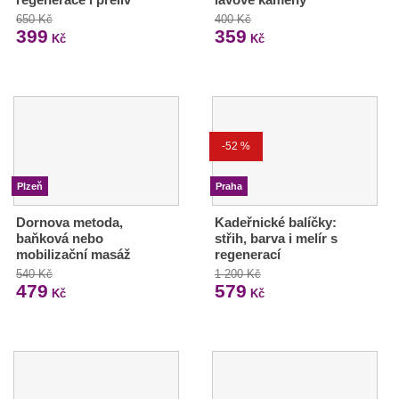
650 Kč
400 Kč
399
359
Kč
Kč
-52 %
Plzeň
Praha
Dornova metoda,
Kadeřnické balíčky:
baňková nebo
střih, barva i melír s
mobilizační masáž
regenerací
540 Kč
1 200 Kč
479
579
Kč
Kč