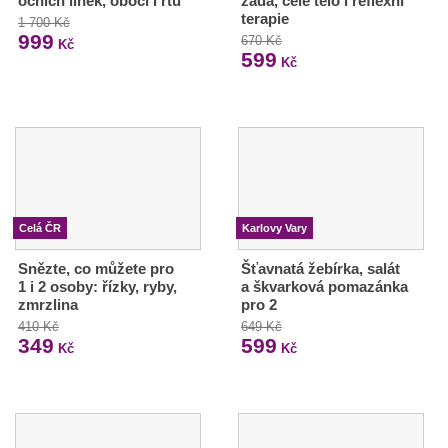
očních linek, obočí i rtů
záda, celé tělo i reflexní
terapie
1 700 Kč
999
670 Kč
Kč
599
Kč
Celá ČR
Karlovy Vary
Snězte, co můžete pro
Šťavnatá žebírka, salát
1 i 2 osoby: řízky, ryby,
a škvarková pomazánka
zmrzlina
pro 2
410 Kč
649 Kč
349
599
Kč
Kč