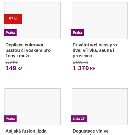
-57 %
Praha
Praha
Depilace cukrovou
Privátní wellness pro
pastou či voskem pro
dva: vířivka, sauna i
ženy i muže
prosecco
350 Kč
1 500 Kč
149
1 379
Kč
Kč
Praha
Celá ČR
Asijská fusion jízda
Degustace vín ve