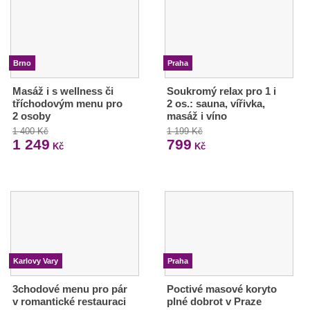
Brno
Praha
Masáž i s wellness či
Soukromý relax pro 1 i
tříchodovým menu pro
2 os.: sauna, vířivka,
2 osoby
masáž i víno
1 400 Kč
1 199 Kč
1 249
799
Kč
Kč
Karlovy Vary
Praha
3chodové menu pro pár
Poctivé masové koryto
v romantické restauraci
plné dobrot v Praze