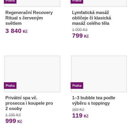
Praha
Praha
Regenerační Recovery
Lymfatická masáž
Ritual s červeným
obličeje či klasická
světlem
masáž celého těla
3 840
1 000 Kč
Kč
799
Kč
Praha
Praha
Privátní spa vč.
1–3 bubble tea podle
prosecca i koupele pro
výběru s toppingy
2 osoby
169 Kč
119
1 195 Kč
Kč
999
Kč