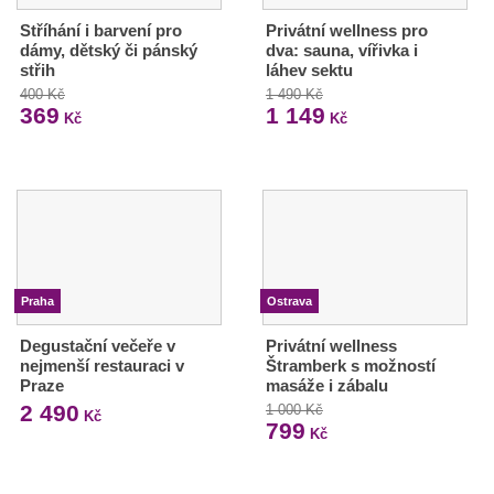
Stříhání i barvení pro
Privátní wellness pro
dámy, dětský či pánský
dva: sauna, vířivka i
střih
láhev sektu
400 Kč
1 490 Kč
369
1 149
Kč
Kč
Praha
Ostrava
Degustační večeře v
Privátní wellness
nejmenší restauraci v
Štramberk s možností
Praze
masáže i zábalu
2 490
1 000 Kč
Kč
799
Kč