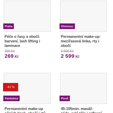
Praha
Olomouc
Péče o řasy a obočí:
Permanentní make-up:
barvení, lash lifting i
meziřasová linka, rty i
laminace
obočí
300 Kč
3 500 Kč
269
2 599
Kč
Kč
-41 %
Pardubice
Plzeň
Permanentní make-up
45-105min. masáž: