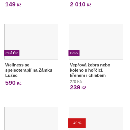
149
2 010
Kč
Kč
Celá ČR
Brno
Wellness se
Vepřová žebra nebo
speleoterapií na Zámku
koleno s hořčicí,
Lužec
křenem i chlebem
590
270 Kč
Kč
239
Kč
-49 %