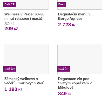
Celá ČR
Brno
Wellness v Pekle: 60–90
Degustační menu v
minut relaxace i masáž
Borgo Agnese
2 728
230 Kč
Kč
209
Kč
Celá ČR
Celá ČR
Zámecký wellness s
Degustace vín pod
večeří u Karlových Varů
Svatým kopečkem v
Mikulově
1 190
Kč
849
Kč