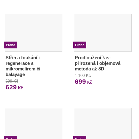
Praha
Praha
Střih a foukání i
Prodloužení řas:
regenerace s
přirozená i objemová
mikromelírem či
metoda až 8D
balayage
1 100 Kč
699
699 Kč
Kč
629
Kč