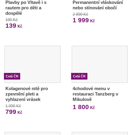
Plavby po Vltavě i s
Permanentní vláskování
rautem pro děti a
nebo stínování obočí
dospělé
2 899 Kč
1 999
190 Kč
Kč
139
Kč
Celá ČR
Celá ČR
Kolagenové nitě pro
4chodové menu v
zpevnění pleti a
restauraci Tanzberg v
vyhlazení vrásek
Mikulově
1 800
1 000 Kč
Kč
799
Kč