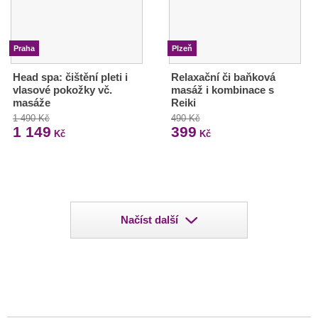
Praha
Plzeň
Head spa: čištění pleti i
Relaxační či baňková
vlasové pokožky vč.
masáž i kombinace s
masáže
Reiki
1 490 Kč
490 Kč
1 149
399
Kč
Kč
Načíst další