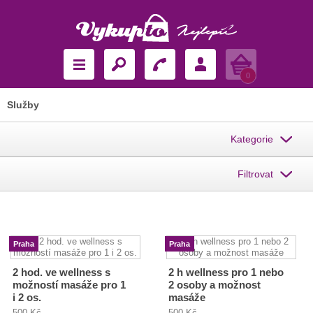
Košík
0
Služby
Kategorie
Filtrovat
Praha
Praha
2 hod. ve wellness s
2 h wellness pro 1 nebo
možností masáže pro 1
2 osoby a možnost
i 2 os.
masáže
500 Kč
500 Kč