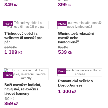
349
399
Kč
Kč
Praha
Praha
Tříchodový oběd i s
50minutová relaxační
wellness či masáží pro
masáž nebo
pár
lymfodrenáž
1 540 Kč
900 Kč
1 399
539
Kč
Kč
Brno
Praha
Romantická večeře v
Boží masáže: indická,
Borgo Agnese
havajská, relaxační i
1 000
Kč
lávové kameny
400 Kč
359
Kč