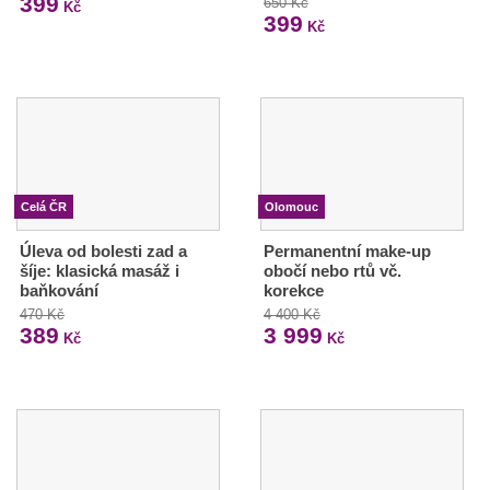
399
650 Kč
Kč
399
Kč
Celá ČR
Olomouc
Úleva od bolesti zad a
Permanentní make-up
šíje: klasická masáž i
obočí nebo rtů vč.
baňkování
korekce
470 Kč
4 400 Kč
389
3 999
Kč
Kč