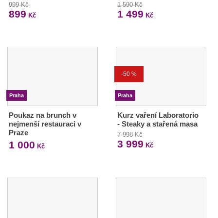
999 Kč
1 590 Kč
899
1 499
Kč
Kč
-50 %
Praha
Praha
Poukaz na brunch v
Kurz vaření Laboratorio
nejmenší restauraci v
- Steaky a stařená masa
Praze
7 998 Kč
3 999
1 000
Kč
Kč