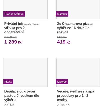
Hradec Králové
Ostrava
Privátní infrasauna a
2× Chacharova pizza:
vířivka pro 2 i
výběr ze 16 druhů a
občerstvení
rozvoz
1 490 Kč
518 Kč
1 289
419
Kč
Kč
Praha
Liberec
Depilace cukrovou
Večeře, wellness a spa
pastou či voskem dle
procedury pro 1 i 2
výběru
osoby
200 Kč
2 298 Kč