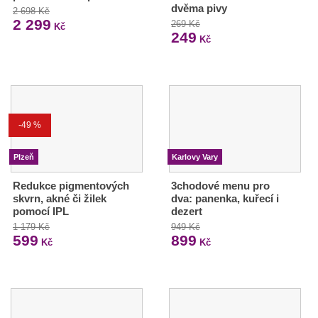
dvěma pivy
2 698 Kč
2 299
269 Kč
Kč
249
Kč
-49 %
Plzeň
Karlovy Vary
Redukce pigmentových
3chodové menu pro
skvrn, akné či žilek
dva: panenka, kuřecí i
pomocí IPL
dezert
1 179 Kč
949 Kč
599
899
Kč
Kč