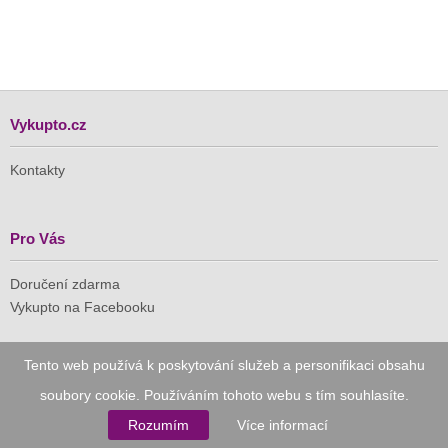
Vykupto.cz
Kontakty
Pro Vás
Doručení zdarma
Vykupto na Facebooku
Důvěryhodný nákup
Tento web používá k poskytování služeb a personifikaci obsahu
soubory cookie. Používáním tohoto webu s tím souhlasíte.
Naše společnost je členem Asociace pro elektronickou
komerci (APEK)
Rozumím
Více informací