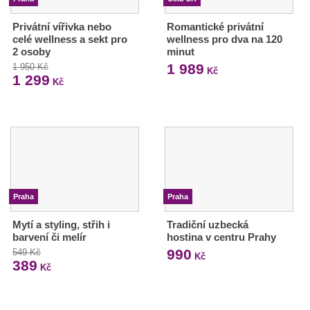
Privátní vířivka nebo
Romantické privátní
celé wellness a sekt pro
wellness pro dva na 120
2 osoby
minut
1 989
1 950 Kč
Kč
1 299
Kč
Praha
Praha
Mytí a styling, střih i
Tradiční uzbecká
barvení či melír
hostina v centru Prahy
990
549 Kč
Kč
389
Kč