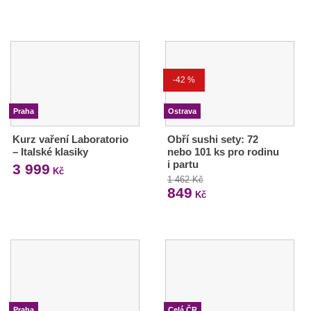
-42 %
Praha
Ostrava
Kurz vaření Laboratorio
Obří sushi sety: 72
– Italské klasiky
nebo 101 ks pro rodinu
i partu
3 999
Kč
1 462 Kč
849
Kč
Praha
Celá ČR