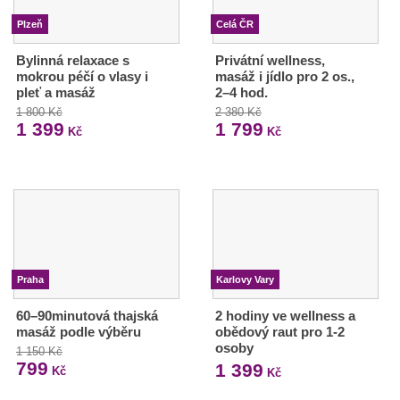
Plzeň
Celá ČR
Bylinná relaxace s
Privátní wellness,
mokrou péčí o vlasy i
masáž i jídlo pro 2 os.,
pleť a masáž
2–4 hod.
1 800 Kč
2 380 Kč
1 399
1 799
Kč
Kč
Praha
Karlovy Vary
60–90minutová thajská
2 hodiny ve wellness a
masáž podle výběru
obědový raut pro 1-2
osoby
1 150 Kč
799
1 399
Kč
Kč