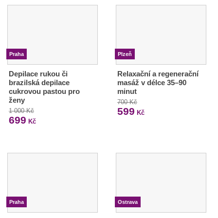
Praha
Plzeň
Depilace rukou či
Relaxační a regenerační
brazilská depilace
masáž v délce 35–90
cukrovou pastou pro
minut
ženy
700 Kč
599
1 000 Kč
Kč
699
Kč
Praha
Ostrava