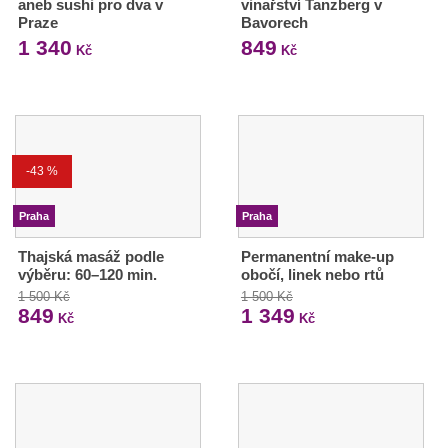
aneb sushi pro dva v
vinařství Tanzberg v
Praze
Bavorech
1 340
849
Kč
Kč
-43 %
Praha
Praha
Thajská masáž podle
Permanentní make-up
výběru: 60–120 min.
obočí, linek nebo rtů
1 500 Kč
1 500 Kč
849
1 349
Kč
Kč