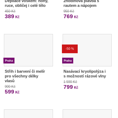
Depilace voskem: nohy,
2hodinová plavba s
ruce, obličej i celé tělo
rautem a nápojem
450 Kč
950 Kč
389
769
Kč
Kč
-50 %
Praha
Praha
Střih i barvení či melír
Nasávací kryolipolýza i
pro všechny délky
s možností rázové vlny
vlasů
1 590 Kč
799
900 Kč
Kč
599
Kč