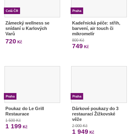
Celá ČR
Praha
Zámecký wellness se
Kadeřnická péče: střih,
snídaní u Karlových
barvení, air touch či
Varů
mikromelír
720
800 Kč
Kč
749
Kč
Praha
Praha
Poukaz do Le Grill
Dárkové poukazy do 3
Restaurace
restaurací Žižkovské
věže
1 500 Kč
1 199
2 000 Kč
Kč
1 949
Kč