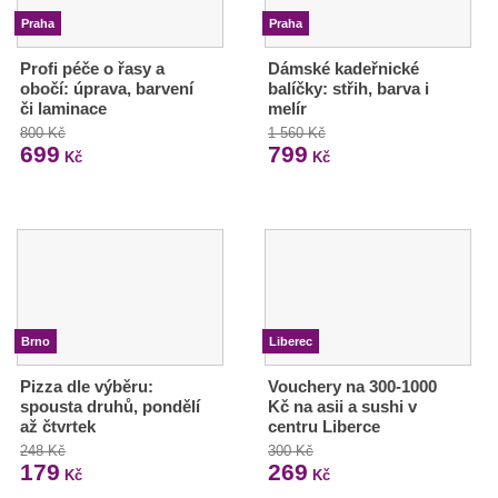
Praha
Praha
Profi péče o řasy a
Dámské kadeřnické
obočí: úprava, barvení
balíčky: střih, barva i
či laminace
melír
800 Kč
1 560 Kč
699
799
Kč
Kč
Brno
Liberec
Pizza dle výběru:
Vouchery na 300-1000
spousta druhů, pondělí
Kč na asii a sushi v
až čtvrtek
centru Liberce
248 Kč
300 Kč
179
269
Kč
Kč