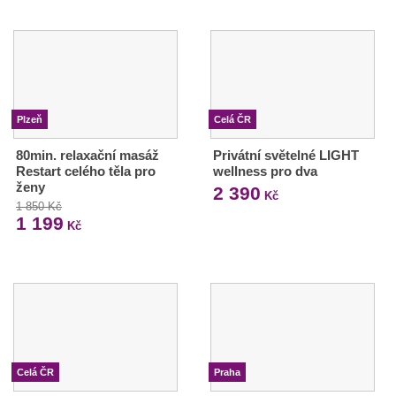
Plzeň
Celá ČR
80min. relaxační masáž
Privátní světelné LIGHT
Restart celého těla pro
wellness pro dva
ženy
2 390
Kč
1 850 Kč
1 199
Kč
Celá ČR
Praha