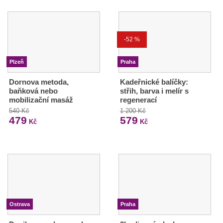
-52 %
Plzeň
Praha
Dornova metoda,
Kadeřnické balíčky:
baňková nebo
střih, barva i melír s
mobilizační masáž
regenerací
540 Kč
1 200 Kč
479
579
Kč
Kč
Ostrava
Praha