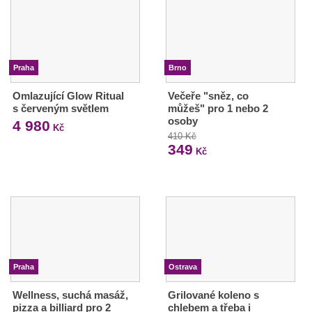
Praha
Brno
Omlazující Glow Ritual
Večeře "sněz, co
s červeným světlem
můžeš" pro 1 nebo 2
osoby
4 980
Kč
410 Kč
349
Kč
Praha
Ostrava
Wellness, suchá masáž,
Grilované koleno s
pizza a billiard pro 2
chlebem a třeba i