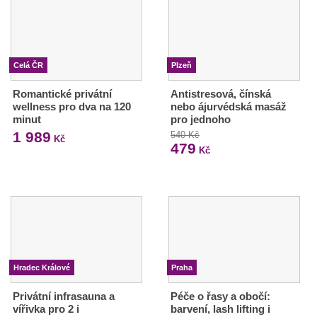
Celá ČR
Plzeň
Romantické privátní
Antistresová, čínská
wellness pro dva na 120
nebo ájurvédská masáž
minut
pro jednoho
1 989
540 Kč
Kč
479
Kč
Hradec Králové
Praha
Privátní infrasauna a
Péče o řasy a obočí:
vířivka pro 2 i
barvení, lash lifting i