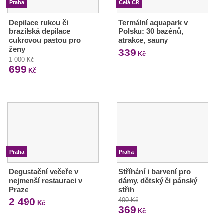
Praha
Celá ČR
Depilace rukou či
Termální aquapark v
brazilská depilace
Polsku: 30 bazénů,
cukrovou pastou pro
atrakce, sauny
ženy
339
Kč
1 000 Kč
699
Kč
Praha
Praha
Degustační večeře v
Stříhání i barvení pro
nejmenší restauraci v
dámy, dětský či pánský
Praze
střih
2 490
400 Kč
Kč
369
Kč