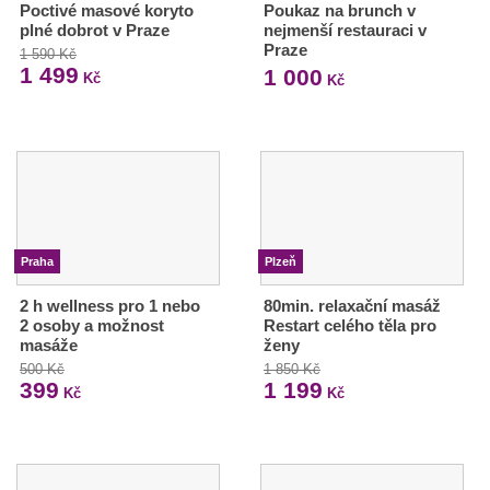
Poctivé masové koryto
Poukaz na brunch v
plné dobrot v Praze
nejmenší restauraci v
Praze
1 590 Kč
1 499
1 000
Kč
Kč
Praha
Plzeň
2 h wellness pro 1 nebo
80min. relaxační masáž
2 osoby a možnost
Restart celého těla pro
masáže
ženy
500 Kč
1 850 Kč
399
1 199
Kč
Kč