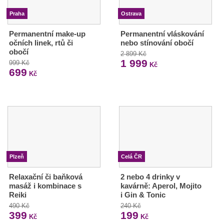
Praha
Ostrava
Permanentní make-up
Permanentní vláskování
očních linek, rtů či
nebo stínování obočí
obočí
2 899 Kč
1 999
999 Kč
Kč
699
Kč
Plzeň
Celá ČR
Relaxační či baňková
2 nebo 4 drinky v
masáž i kombinace s
kavárně: Aperol, Mojito
Reiki
i Gin & Tonic
490 Kč
240 Kč
399
199
Kč
Kč