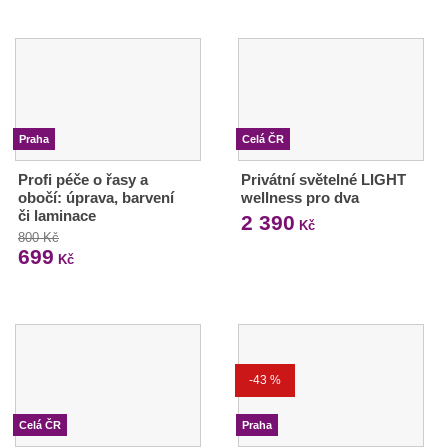
Praha
Celá ČR
Profi péče o řasy a
Privátní světelné LIGHT
obočí: úprava, barvení
wellness pro dva
či laminace
2 390
Kč
800 Kč
699
Kč
-43 %
Celá ČR
Praha