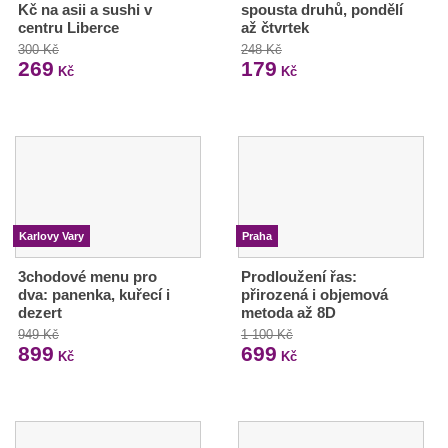
Kč na asii a sushi v
spousta druhů, pondělí
centru Liberce
až čtvrtek
300 Kč
248 Kč
269
179
Kč
Kč
Karlovy Vary
Praha
3chodové menu pro
Prodloužení řas:
dva: panenka, kuřecí i
přirozená i objemová
dezert
metoda až 8D
949 Kč
1 100 Kč
899
699
Kč
Kč