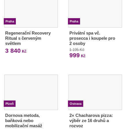
Praha
Praha
Regenerační Recovery
Privátní spa vč.
Ritual s červeným
prosecca i koupele pro
světlem
2 osoby
3 840
1 195 Kč
Kč
999
Kč
Plzeň
Ostrava
Dornova metoda,
2× Chacharova pizza:
baňková nebo
výběr ze 16 druhů a
mobilizační masáž
rozvoz