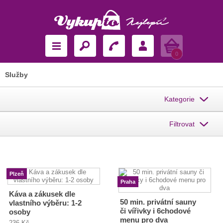
Košík
0
Služby
Kategorie
Filtrovat
Plzeň
Praha
Káva a zákusek dle
50 min. privátní sauny
vlastního výběru: 1-2
či vířivky i 6chodové
osoby
menu pro dva
236 Kč