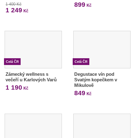
899
1 400 Kč
Kč
1 249
Kč
Celá ČR
Celá ČR
Zámecký wellness s
Degustace vín pod
večeří u Karlových Varů
Svatým kopečkem v
Mikulově
1 190
Kč
849
Kč