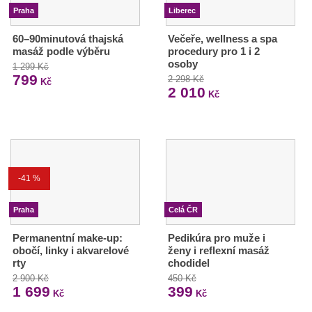
Praha
Liberec
60–90minutová thajská
Večeře, wellness a spa
masáž podle výběru
procedury pro 1 i 2
osoby
1 299 Kč
799
2 298 Kč
Kč
2 010
Kč
-41 %
Praha
Celá ČR
Permanentní make-up:
Pedikúra pro muže i
obočí, linky i akvarelové
ženy i reflexní masáž
rty
chodidel
2 900 Kč
450 Kč
1 699
399
Kč
Kč