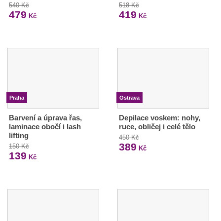
540 Kč
518 Kč
479
419
Kč
Kč
Praha
Ostrava
Barvení a úprava řas,
Depilace voskem: nohy,
laminace obočí i lash
ruce, obličej i celé tělo
lifting
450 Kč
389
150 Kč
Kč
139
Kč