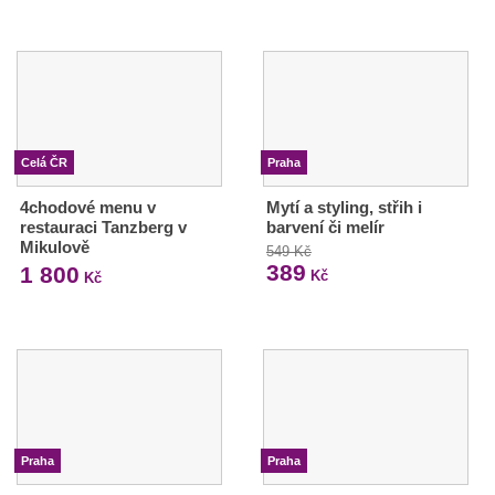
Celá ČR
Praha
4chodové menu v
Mytí a styling, střih i
restauraci Tanzberg v
barvení či melír
Mikulově
549 Kč
389
1 800
Kč
Kč
Praha
Praha