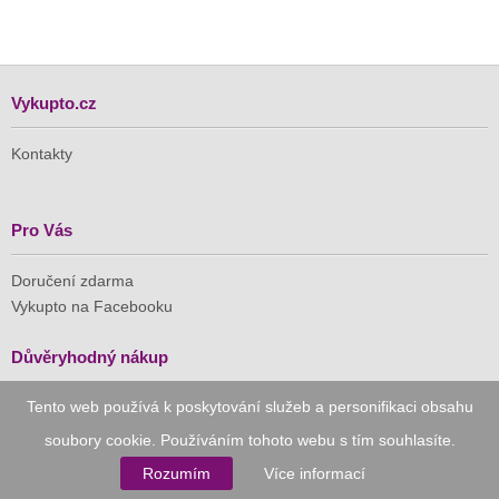
Vykupto.cz
Kontakty
Pro Vás
Doručení zdarma
Vykupto na Facebooku
Důvěryhodný nákup
Tento web používá k poskytování služeb a personifikaci obsahu
Naše společnost je členem Asociace pro elektronickou
komerci (APEK)
soubory cookie. Používáním tohoto webu s tím souhlasíte.
Rozumím
Více informací