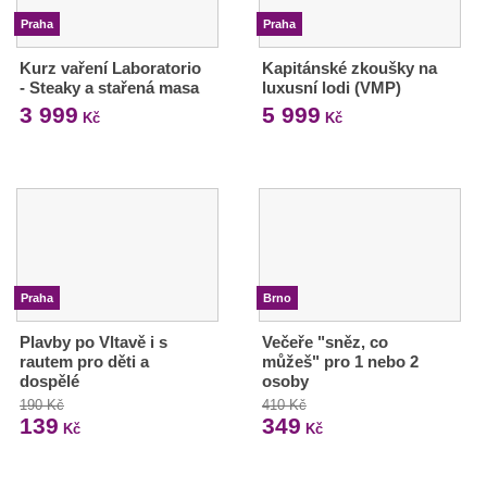
Praha
Praha
Kurz vaření Laboratorio
Kapitánské zkoušky na
- Steaky a stařená masa
luxusní lodi (VMP)
3 999
5 999
Kč
Kč
Praha
Brno
Plavby po Vltavě i s
Večeře "sněz, co
rautem pro děti a
můžeš" pro 1 nebo 2
dospělé
osoby
190 Kč
410 Kč
139
349
Kč
Kč