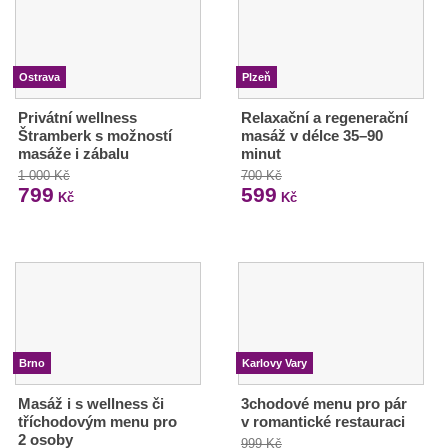
Ostrava
Plzeň
Privátní wellness
Relaxační a regenerační
Štramberk s možností
masáž v délce 35–90
masáže i zábalu
minut
1 000 Kč
700 Kč
799
599
Kč
Kč
Brno
Karlovy Vary
Masáž i s wellness či
3chodové menu pro pár
tříchodovým menu pro
v romantické restauraci
2 osoby
999 Kč