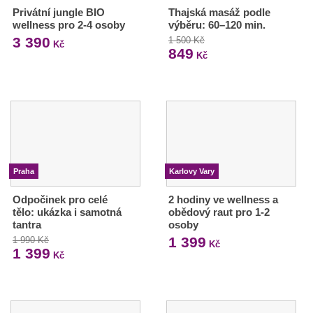
Privátní jungle BIO
Thajská masáž podle
wellness pro 2-4 osoby
výběru: 60–120 min.
3 390
1 500 Kč
Kč
849
Kč
Praha
Karlovy Vary
Odpočinek pro celé
2 hodiny ve wellness a
tělo: ukázka i samotná
obědový raut pro 1-2
tantra
osoby
1 399
1 990 Kč
Kč
1 399
Kč