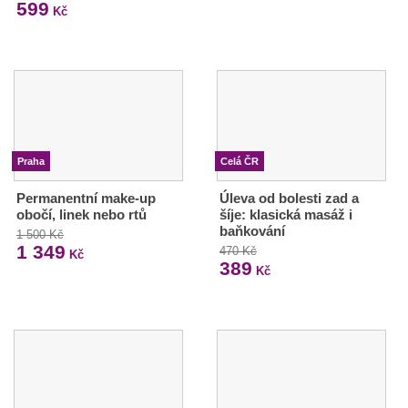
599
Kč
Praha
Celá ČR
Permanentní make-up
Úleva od bolesti zad a
obočí, linek nebo rtů
šíje: klasická masáž i
baňkování
1 500 Kč
1 349
470 Kč
Kč
389
Kč