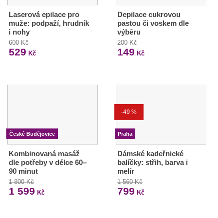
Laserová epilace pro
Depilace cukrovou
muže: podpaží, hrudník
pastou či voskem dle
i nohy
výběru
600 Kč
200 Kč
529
149
Kč
Kč
-49 %
České Budějovice
Praha
Kombinovaná masáž
Dámské kadeřnické
dle potřeby v délce 60–
balíčky: střih, barva i
90 minut
melír
1 800 Kč
1 560 Kč
1 599
799
Kč
Kč