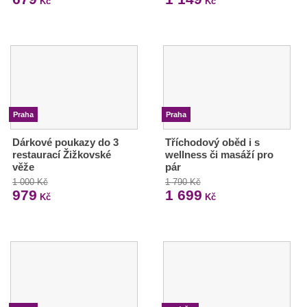
Kč
Kč
Praha
Praha
Dárkové poukazy do 3
Tříchodový oběd i s
restaurací Žižkovské
wellness či masáží pro
věže
pár
1 000 Kč
1 790 Kč
979
1 699
Kč
Kč