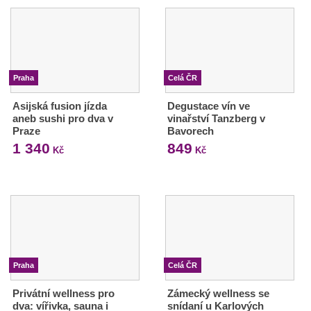
Praha
Celá ČR
Asijská fusion jízda
Degustace vín ve
aneb sushi pro dva v
vinařství Tanzberg v
Praze
Bavorech
1 340
849
Kč
Kč
Praha
Celá ČR
Privátní wellness pro
Zámecký wellness se
dva: vířivka, sauna i
snídaní u Karlových