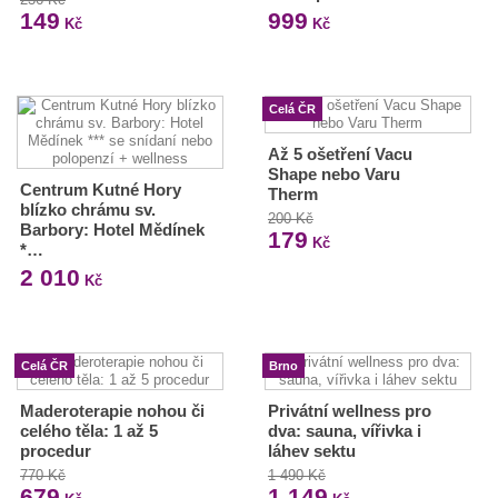
149
999
Kč
Kč
Celá ČR
Až 5 ošetření Vacu
Shape nebo Varu
Centrum Kutné Hory
Therm
blízko chrámu sv.
200 Kč
Barbory: Hotel Mědínek
179
Kč
*…
2 010
Kč
Celá ČR
Brno
Maderoterapie nohou či
Privátní wellness pro
celého těla: 1 až 5
dva: sauna, vířivka i
procedur
láhev sektu
770 Kč
1 490 Kč
679
1 149