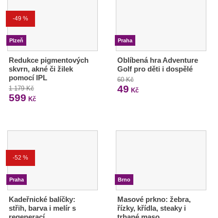
-49 %
Plzeň
Praha
Redukce pigmentových
Oblíbená hra Adventure
skvrn, akné či žilek
Golf pro děti i dospělé
pomocí IPL
60 Kč
49
1 179 Kč
Kč
599
Kč
-52 %
Praha
Brno
Kadeřnické balíčky:
Masové prkno: žebra,
střih, barva i melír s
řízky, křídla, steaky i
regenerací
trhané maso