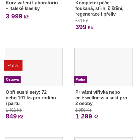
Kurz vaření Laboratorio
Kompletní péče:
– Italské klasiky
foukaná, střih, čištění,
regenerace i přeliv
3 999
Kč
650 Kč
399
Kč
-42 %
Ostrava
Praha
Obří sushi sety: 72
Privátní vířivka nebo
nebo 101 ks pro rodinu
celé wellness a sekt pro
i partu
2 osoby
1 462 Kč
1 950 Kč
849
1 299
Kč
Kč