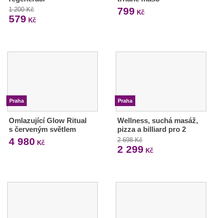
799
1 200 Kč
Kč
579
Kč
Praha
Praha
Omlazující Glow Ritual
Wellness, suchá masáž,
s červeným světlem
pizza a billiard pro 2
4 980
2 698 Kč
Kč
2 299
Kč