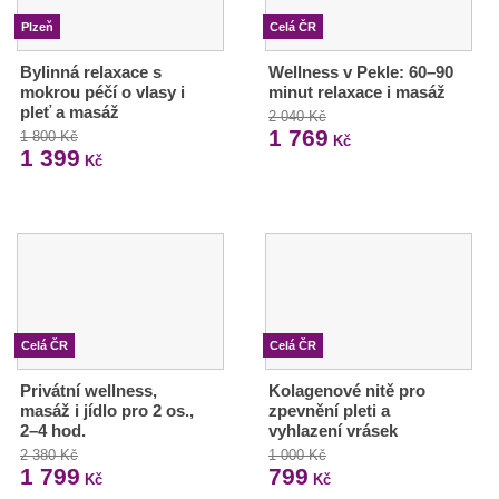
Plzeň
Celá ČR
Bylinná relaxace s
Wellness v Pekle: 60–90
mokrou péčí o vlasy i
minut relaxace i masáž
pleť a masáž
2 040 Kč
1 769
1 800 Kč
Kč
1 399
Kč
Celá ČR
Celá ČR
Privátní wellness,
Kolagenové nitě pro
masáž i jídlo pro 2 os.,
zpevnění pleti a
2–4 hod.
vyhlazení vrásek
2 380 Kč
1 000 Kč
1 799
799
Kč
Kč