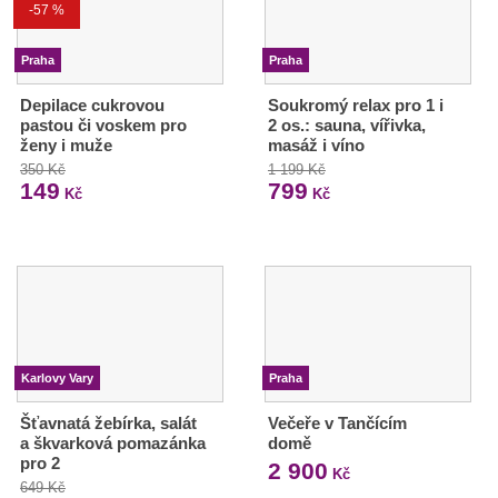
-57 %
Praha
Praha
Depilace cukrovou
Soukromý relax pro 1 i
pastou či voskem pro
2 os.: sauna, vířivka,
ženy i muže
masáž i víno
350 Kč
1 199 Kč
149
799
Kč
Kč
Karlovy Vary
Praha
Šťavnatá žebírka, salát
Večeře v Tančícím
a škvarková pomazánka
domě
pro 2
2 900
Kč
649 Kč