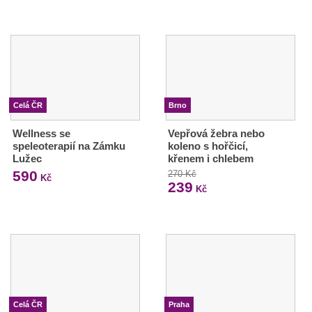
Celá ČR
Brno
Wellness se
Vepřová žebra nebo
speleoterapií na Zámku
koleno s hořčicí,
Lužec
křenem i chlebem
590
270 Kč
Kč
239
Kč
Celá ČR
Praha