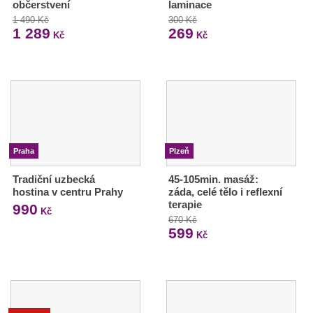
občerstvení
laminace
1 490 Kč
300 Kč
1 289
269
Kč
Kč
Praha
Plzeň
Tradiční uzbecká
45-105min. masáž:
hostina v centru Prahy
záda, celé tělo i reflexní
terapie
990
Kč
670 Kč
599
Kč