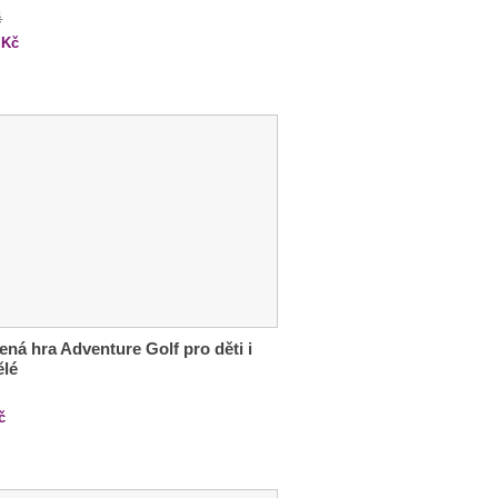
č
Kč
ená hra Adventure Golf pro děti i
ělé
č