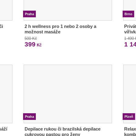
Praha
Brno
či
2 h wellness pro 1 nebo 2 osoby a
Privá
možnost masáže
vířiv
500 Kč
1 490
399
1 1
Kč
Praha
Plzeň
sáží
Depilace rukou či brazilská depilace
Relax
cukrovou pastou pro ženy
kombi