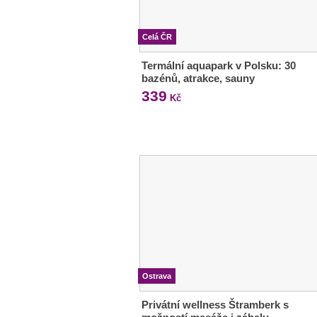
Celá ČR
Termální aquapark v Polsku: 30
bazénů, atrakce, sauny
339
Kč
Ostrava
Privátní wellness Štramberk s