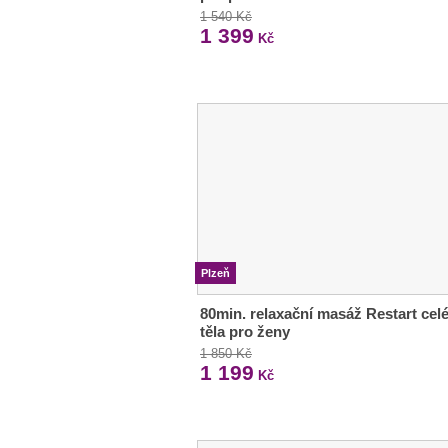
1 540 Kč
1 399
Kč
Plzeň
80min. relaxační masáž Restart cel
těla pro ženy
1 850 Kč
1 199
Kč