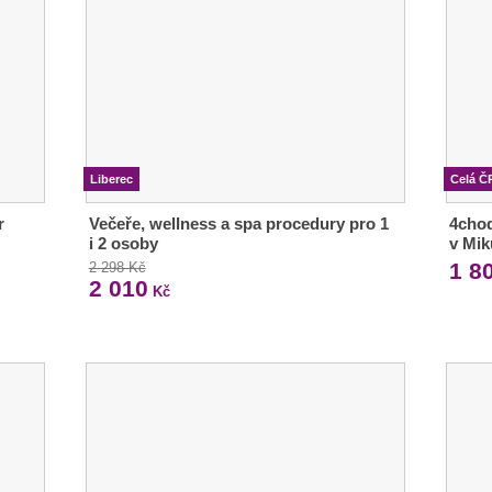
Liberec
Celá Č
r
Večeře, wellness a spa procedury pro 1
4chod
i 2 osoby
v Mik
1 8
2 298 Kč
2 010
Kč