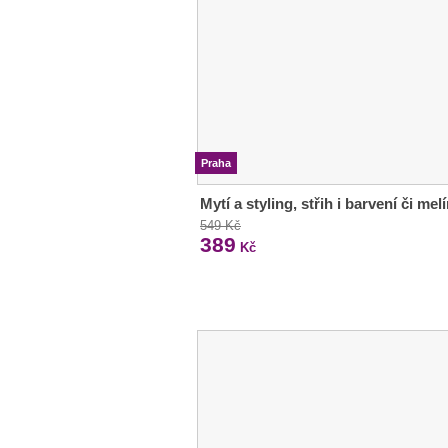
Praha
Mytí a styling, střih i barvení či melí
549 Kč
389
Kč