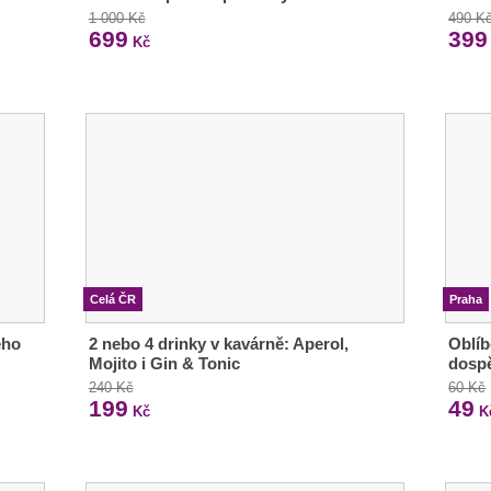
1 000 Kč
490 K
699
399
Kč
Celá ČR
Praha
ého
2 nebo 4 drinky v kavárně: Aperol,
Oblíb
Mojito i Gin & Tonic
dosp
240 Kč
60 Kč
199
49
Kč
K