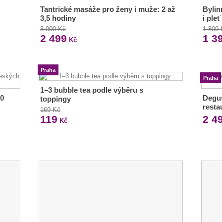
Tantrické masáže pro ženy i muže: 2 až
Bylin
3,5 hodiny
i ple
3 000 Kč
1 800
2 499
1 3
Kč
Praha
Praha
1–3 bubble tea podle výběru s
30
Degus
toppingy
resta
169 Kč
119
2 4
Kč