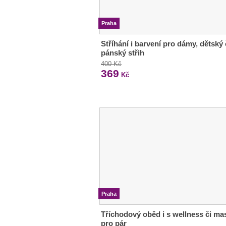
Praha
Stříhání i barvení pro dámy, dětský 
pánský střih
400 Kč
369
Kč
Praha
Tříchodový oběd i s wellness či ma
pro pár