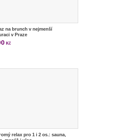
z na brunch v nejmenší
uraci v Praze
00
Kč
omý relax pro 1 i 2 os.: sauna,