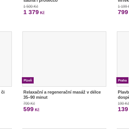
sauna i prosecco
vířiv
1 500 Kč
1 199
1 379
799
Kč
Plzeň
Praha
 či
Relaxační a regenerační masáž v délce
Plavb
35–90 minut
dosp
700 Kč
190 K
599
139
Kč