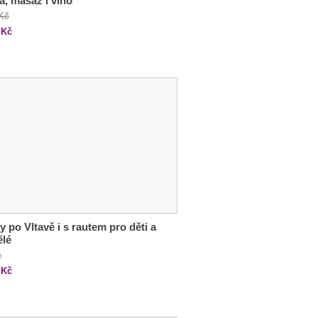
ka, masáž i víno
 Kč
Kč
y po Vltavě i s rautem pro děti a
ělé
č
Kč