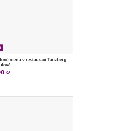
R
ové menu v restauraci Tanzberg
ulově
00
Kč