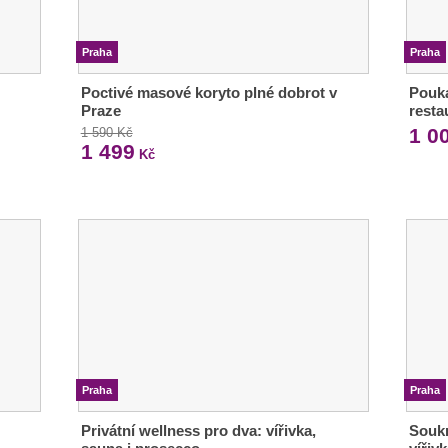
Praha
Praha
Poctivé masové koryto plné dobrot v
Pouka
Praze
resta
1 0
1 590 Kč
1 499
Kč
Praha
Praha
Privátní wellness pro dva: vířivka,
Soukr