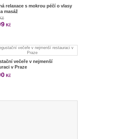
ná relaxace s mokrou péčí o vlasy
ť a masáž
 Kč
99
Kč
tační večeře v nejmenší
uraci v Praze
90
Kč