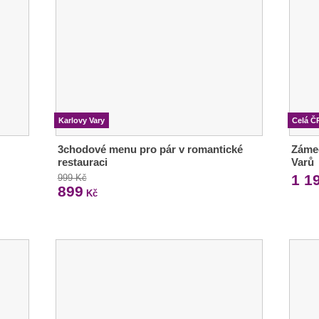
Karlovy Vary
Celá Č
3chodové menu pro pár v romantické
Zámec
restauraci
Varů
1 1
999 Kč
899
Kč