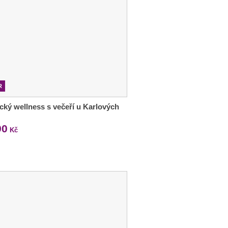
R
ký wellness s večeří u Karlových
90
Kč