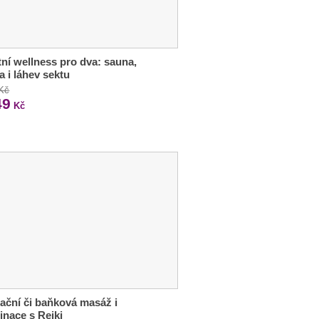
tní wellness pro dva: sauna,
ka i láhev sektu
 Kč
49
Kč
ační či baňková masáž i
nace s Reiki