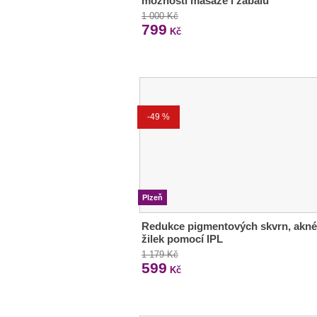
možností masáže i zábalu
1 000 Kč
799
Kč
-49 %
Plzeň
Redukce pigmentových skvrn, akné
žilek pomocí IPL
1 179 Kč
599
Kč