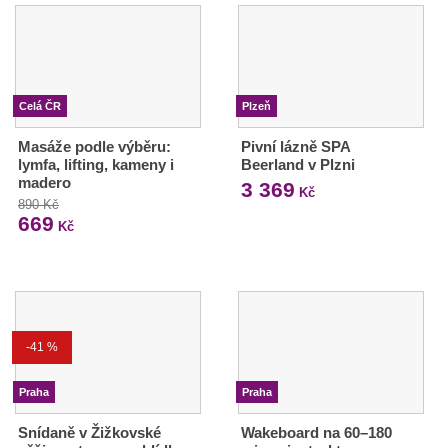
Celá ČR
Plzeň
Masáže podle výběru:
Pivní lázně SPA
lymfa, lifting, kameny i
Beerland v Plzni
madero
3 369
Kč
890 Kč
669
Kč
-41 %
Praha
Praha
Snídaně v Žižkovské
Wakeboard na 60–180