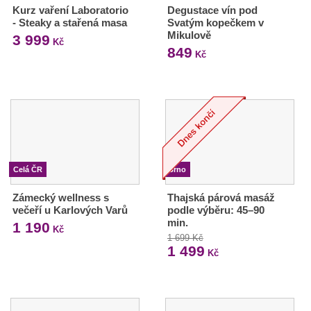
Kurz vaření Laboratorio
Degustace vín pod
- Steaky a stařená masa
Svatým kopečkem v
Mikulově
3 999
Kč
849
Kč
Celá ČR
Brno
Zámecký wellness s
Thajská párová masáž
večeří u Karlových Varů
podle výběru: 45–90
min.
1 190
Kč
1 699 Kč
1 499
Kč