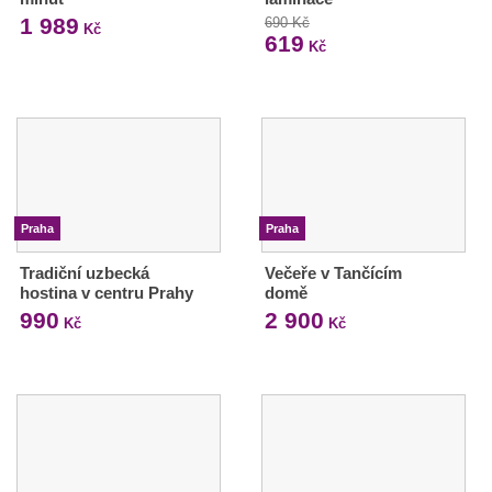
1 989
690 Kč
Kč
619
Kč
Praha
Praha
Tradiční uzbecká
Večeře v Tančícím
hostina v centru Prahy
domě
990
2 900
Kč
Kč