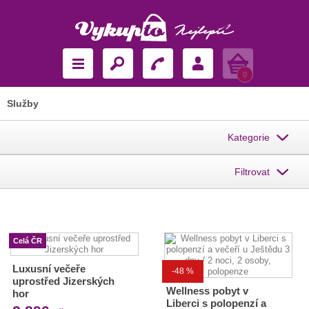
Košík
0
Služby
Kategorie
Filtrovat
Celá ČR
Luxusní večeře
-48 %
uprostřed Jizerských
Wellness pobyt v
hor
Liberci s polopenzí a