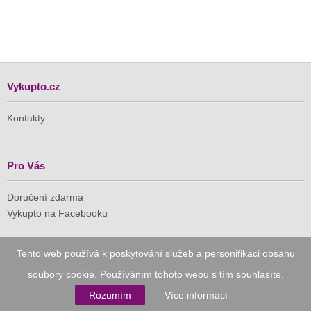
Vykupto.cz
Kontakty
Pro Vás
Doručení zdarma
Vykupto na Facebooku
Důvěryhodný nákup
Tento web používá k poskytování služeb a personifikaci obsahu
soubory cookie. Používáním tohoto webu s tím souhlasíte.
Naše společnost je členem Asociace pro elektronickou
komerci (APEK)
Rozumím
Více informací