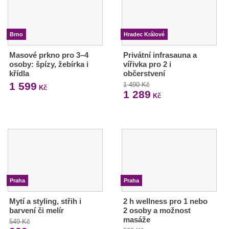
Brno
Hradec Králové
Masové prkno pro 3–4
Privátní infrasauna a
osoby: špízy, žebírka i
vířivka pro 2 i
křídla
občerstvení
1 599
1 490 Kč
Kč
1 289
Kč
Praha
Praha
Mytí a styling, střih i
2 h wellness pro 1 nebo
barvení či melír
2 osoby a možnost
masáže
549 Kč