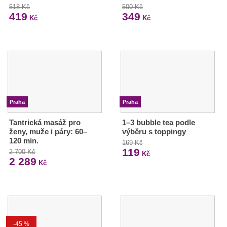
518 Kč
500 Kč
419
349
Kč
Kč
Praha
Praha
Tantrická masáž pro
1–3 bubble tea podle
ženy, muže i páry: 60–
výběru s toppingy
120 min.
169 Kč
119
2 700 Kč
Kč
2 289
Kč
-45 %