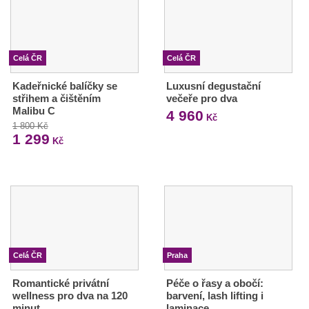
Celá ČR
Celá ČR
Kadeřnické balíčky se
Luxusní degustační
střihem a čištěním
večeře pro dva
Malibu C
4 960
Kč
1 800 Kč
1 299
Kč
Celá ČR
Praha
Romantické privátní
Péče o řasy a obočí:
wellness pro dva na 120
barvení, lash lifting i
minut
laminace