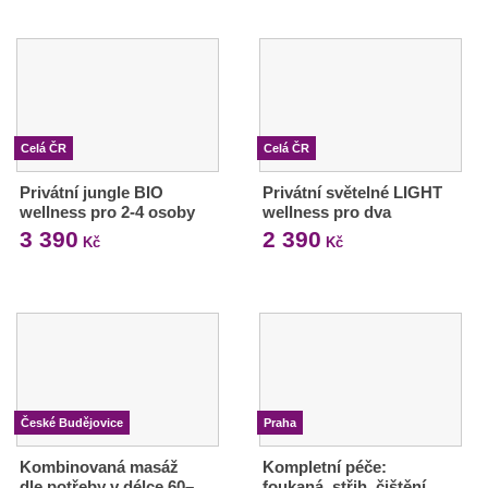
Celá ČR
Celá ČR
Privátní jungle BIO
Privátní světelné LIGHT
wellness pro 2-4 osoby
wellness pro dva
3 390
2 390
Kč
Kč
České Budějovice
Praha
Kombinovaná masáž
Kompletní péče:
dle potřeby v délce 60–
foukaná, střih, čištění,