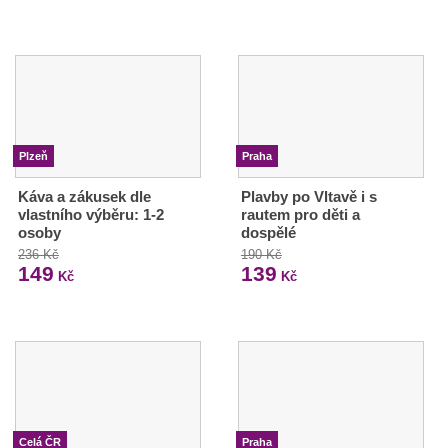
Plzeň
Praha
Káva a zákusek dle
Plavby po Vltavě i s
vlastního výběru: 1-2
rautem pro děti a
osoby
dospělé
236 Kč
190 Kč
149
139
Kč
Kč
Celá ČR
Praha