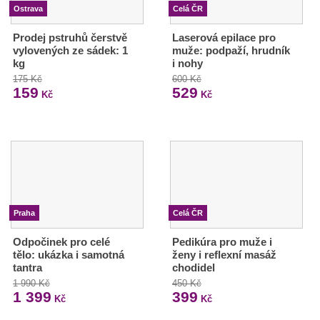
Ostrava
Celá ČR
Prodej pstruhů čerstvě
Laserová epilace pro
vylovených ze sádek: 1
muže: podpaží, hrudník
kg
i nohy
175 Kč
600 Kč
159
529
Kč
Kč
Praha
Celá ČR
Odpočinek pro celé
Pedikúra pro muže i
tělo: ukázka i samotná
ženy i reflexní masáž
tantra
chodidel
1 990 Kč
450 Kč
1 399
399
Kč
Kč