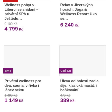
Wellness pobyt v
Relax v Jizerských
Liberci se snídaní –
horách: Jóga &
privátní SPA u
Wellness Resort Uko
Ještědu…
se…
6 240
9 100 Kč
Kč
4 799
Kč
Brno
Celá ČR
Privátní wellness pro
Úleva od bolesti zad a
dva: sauna, vířivka i
šíje: klasická masáž i
láhev sektu
baňkování
1 490 Kč
470 Kč
1 149
389
Kč
Kč