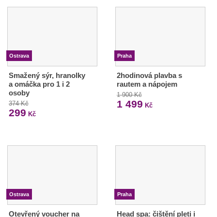
Ostrava
Praha
Smažený sýr, hranolky
2hodinová plavba s
a omáčka pro 1 i 2
rautem a nápojem
osoby
1 900 Kč
1 499
374 Kč
Kč
299
Kč
Ostrava
Praha
Otevřený voucher na
Head spa: čištění pleti i