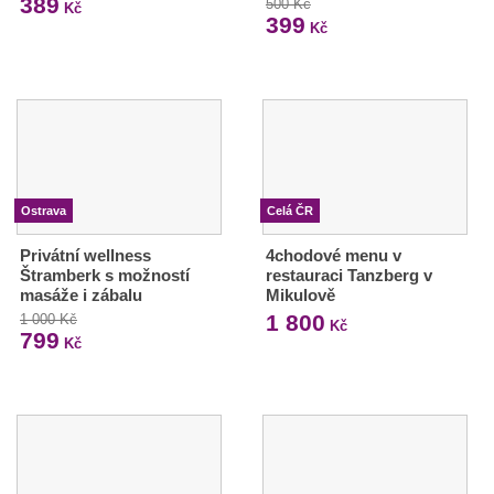
389
500 Kč
Kč
399
Kč
Ostrava
Celá ČR
Privátní wellness
4chodové menu v
Štramberk s možností
restauraci Tanzberg v
masáže i zábalu
Mikulově
1 800
1 000 Kč
Kč
799
Kč