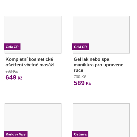
Celá ČR
Celá ČR
Kompletní kosmetické
Gel lak nebo spa
ošetření včetně masáží
manikúra pro upravené
ruce
790 Kč
649
700 Kč
Kč
589
Kč
Karlovy Vary
Ostrava