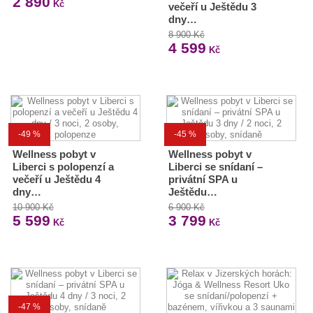
2 890
Kč
večeří u Ještědu 3
dny…
8 900 Kč
4 599
Kč
-49 %
-45 %
Wellness pobyt v
Wellness pobyt v
Liberci s polopenzí a
Liberci se snídaní –
večeří u Ještědu 4
privátní SPA u
dny…
Ještědu…
10 900 Kč
6 900 Kč
5 599
3 799
Kč
Kč
-47 %