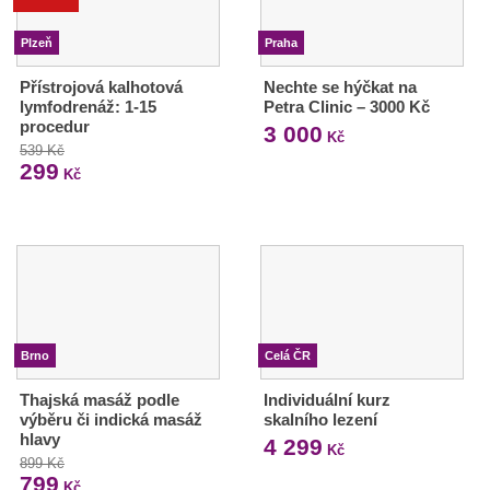
Plzeň
Praha
Přístrojová kalhotová
Nechte se hýčkat na
lymfodrenáž: 1-15
Petra Clinic – 3000 Kč
procedur
3 000
Kč
539 Kč
299
Kč
Brno
Celá ČR
Thajská masáž podle
Individuální kurz
výběru či indická masáž
skalního lezení
hlavy
4 299
Kč
899 Kč
799
Kč