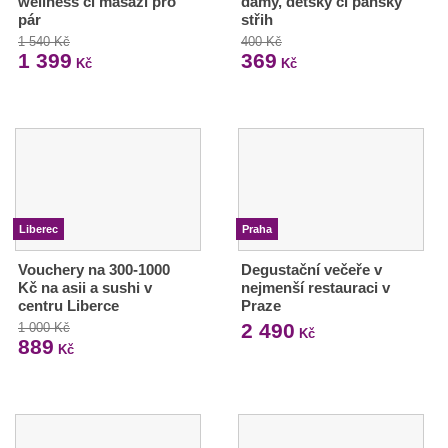
wellness či masáží pro
dámy, dětský či pánský
pár
střih
1 540 Kč
400 Kč
1 399
369
Kč
Kč
Liberec
Praha
Vouchery na 300-1000
Degustační večeře v
Kč na asii a sushi v
nejmenší restauraci v
centru Liberce
Praze
2 490
1 000 Kč
Kč
889
Kč