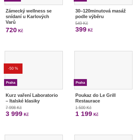
Zámecký wellness se
30–120minutová masáž
snídaní u Karlových
podle výběru
Varů
549 Kč
399
720
Kč
Kč
-50 %
Praha
Praha
Kurz vaření Laboratorio
Poukaz do Le Grill
– Italské klasiky
Restaurace
7 998 Kč
1 500 Kč
3 999
1 199
Kč
Kč