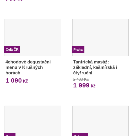
Celá ČR
Praha
4chodové degustační
Tantrická masáž:
menu v Krušných
základní, kašmírská i
horách
čtyřruční
1 090
2 400 Kč
Kč
1 999
Kč