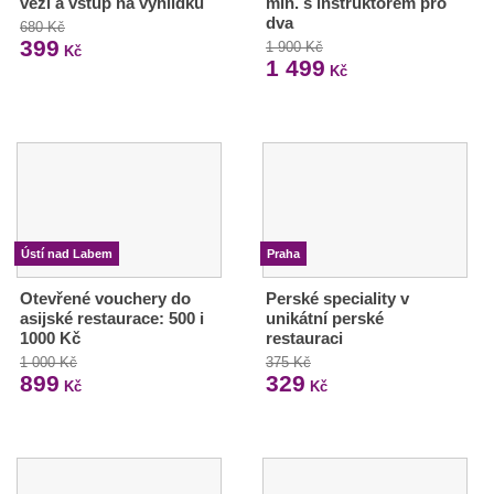
věži a vstup na vyhlídku
min. s instruktorem pro
dva
680 Kč
399
1 900 Kč
Kč
1 499
Kč
Ústí nad Labem
Praha
Otevřené vouchery do
Perské speciality v
asijské restaurace: 500 i
unikátní perské
1000 Kč
restauraci
1 000 Kč
375 Kč
899
329
Kč
Kč