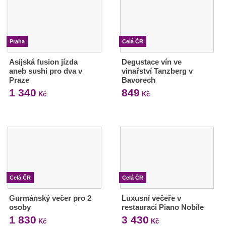
Praha
Celá ČR
Asijská fusion jízda
Degustace vín ve
aneb sushi pro dva v
vinařství Tanzberg v
Praze
Bavorech
1 340
849
Kč
Kč
Celá ČR
Celá ČR
Gurmánský večer pro 2
Luxusní večeře v
osoby
restauraci Piano Nobile
1 830
3 430
Kč
Kč