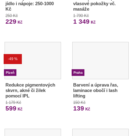
jídlo i nápoje: 250-1000
vlasové pokožky vč.
Kč
masáže
250 Kč
1 790 Kč
229
1 349
Kč
Kč
-49 %
Plzeň
Praha
Redukce pigmentových
Barvení a úprava řas,
skvrn, akné či žilek
laminace obočí i lash
pomocí IPL
lifting
1 179 Kč
150 Kč
599
139
Kč
Kč