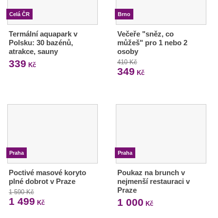
Celá ČR
Brno
Termální aquapark v
Večeře "sněz, co
Polsku: 30 bazénů,
můžeš" pro 1 nebo 2
atrakce, sauny
osoby
339
410 Kč
Kč
349
Kč
Praha
Praha
Poctivé masové koryto
Poukaz na brunch v
plné dobrot v Praze
nejmenší restauraci v
Praze
1 590 Kč
1 499
1 000
Kč
Kč