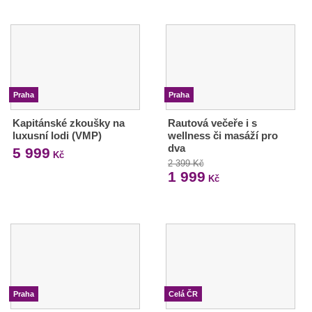
Praha
Praha
Kapitánské zkoušky na
Rautová večeře i s
luxusní lodi (VMP)
wellness či masáží pro
dva
5 999
Kč
2 399 Kč
1 999
Kč
Praha
Celá ČR