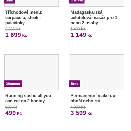
Brno
Ostrava
Tříchodové menu:
Madagaskarská
carpaccio, steak i
celotělová masáž pro 1
palačinky
nebo 2 osoby
2 238 Kč
1 400 Kč
1 699
1 149
Kč
Kč
Olomouc
Brno
Running sushi: all you
Permanentní make-up
can eat na 2 hodiny
obočí nebo rtů
550 Kč
4 000 Kč
499
3 599
Kč
Kč