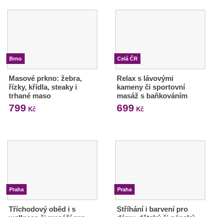
Brno
Celá ČR
Masové prkno: žebra,
Relax s lávovými
řízky, křídla, steaky i
kameny či sportovní
trhané maso
masáž s baňkováním
799
699
Kč
Kč
Praha
Praha
Tříchodový oběd i s
Stříhání i barvení pro