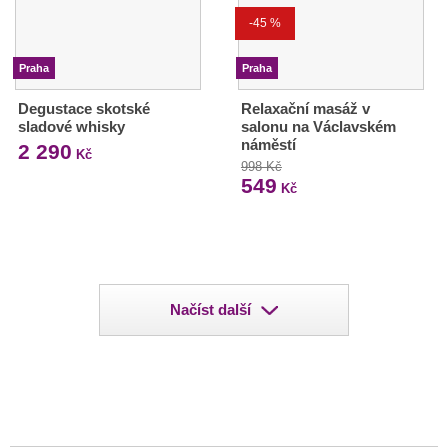
-45 %
Praha
Praha
Degustace skotské
Relaxační masáž v
sladové whisky
salonu na Václavském
náměstí
2 290
Kč
998 Kč
549
Kč
Načíst další