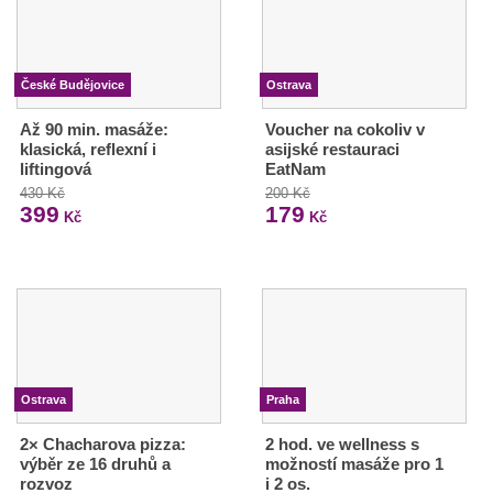
České Budějovice
Ostrava
Až 90 min. masáže:
Voucher na cokoliv v
klasická, reflexní i
asijské restauraci
liftingová
EatNam
430 Kč
200 Kč
399
179
Kč
Kč
Ostrava
Praha
2× Chacharova pizza:
2 hod. ve wellness s
výběr ze 16 druhů a
možností masáže pro 1
rozvoz
i 2 os.