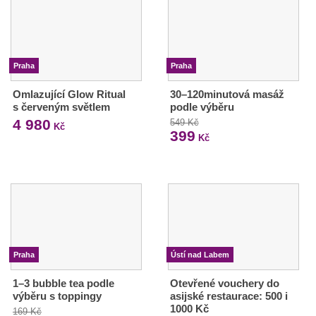
Praha
Praha
Omlazující Glow Ritual
30–120minutová masáž
s červeným světlem
podle výběru
4 980
549 Kč
Kč
399
Kč
Praha
Ústí nad Labem
1–3 bubble tea podle
Otevřené vouchery do
výběru s toppingy
asijské restaurace: 500 i
1000 Kč
169 Kč