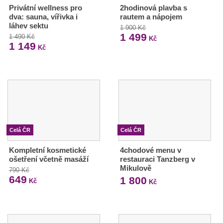
Privátní wellness pro
2hodinová plavba s
dva: sauna, vířivka i
rautem a nápojem
láhev sektu
1 900 Kč
1 499
1 490 Kč
Kč
1 149
Kč
Celá ČR
Celá ČR
Kompletní kosmetické
4chodové menu v
ošetření včetně masáží
restauraci Tanzberg v
Mikulově
790 Kč
649
1 800
Kč
Kč