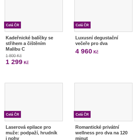
Celá ČR
Celá ČR
Kadeřnické balíčky se
Luxusní degustační
střihem a čištěním
večeře pro dva
Malibu C
4 960
Kč
1 800 Kč
1 299
Kč
Celá ČR
Celá ČR
Laserová epilace pro
Romantické privátní
muže: podpaží, hrudník
wellness pro dva na 120
i nohy
minut