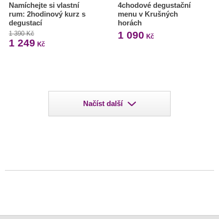
Namíchejte si vlastní
4chodové degustační
rum: 2hodinový kurz s
menu v Krušných
degustací
horách
1 090
1 390 Kč
Kč
1 249
Kč
Načíst další