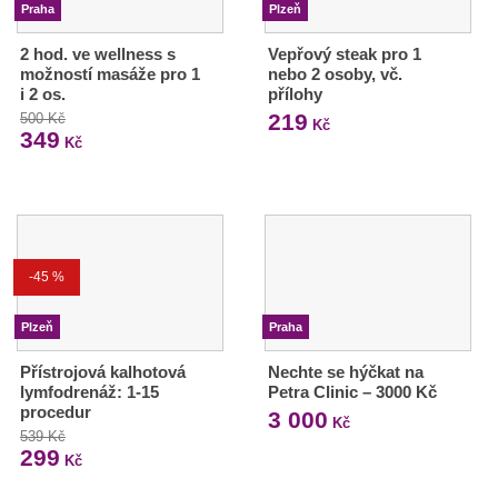
Praha
Plzeň
2 hod. ve wellness s
Vepřový steak pro 1
možností masáže pro 1
nebo 2 osoby, vč.
i 2 os.
přílohy
219
500 Kč
Kč
349
Kč
-45 %
Plzeň
Praha
Přístrojová kalhotová
Nechte se hýčkat na
lymfodrenáž: 1-15
Petra Clinic – 3000 Kč
procedur
3 000
Kč
539 Kč
299
Kč