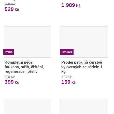
1 989
600 Kč
Kč
529
Kč
Praha
Ostrava
Kompletní péče:
Prodej pstruhů čerstvě
foukaná, střih, čištění,
vylovených ze sádek: 1
regenerace i přeliv
kg
650 Kč
175 Kč
399
159
Kč
Kč