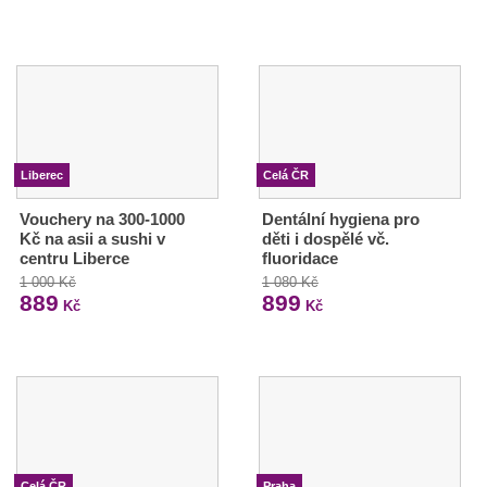
Liberec
Celá ČR
Vouchery na 300-1000
Dentální hygiena pro
Kč na asii a sushi v
děti i dospělé vč.
centru Liberce
fluoridace
1 000 Kč
1 080 Kč
889
899
Kč
Kč
Celá ČR
Praha