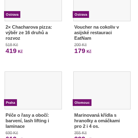
Ostrava
Ostrava
2× Chacharova pizza:
Voucher na cokoliv v
výběr ze 16 druhů a
asijské restauraci
rozvoz
EatNam
518 Kč
200 Kč
419
179
Kč
Kč
Praha
Olomouc
Péče o řasy a obočí:
Marinovaná křídla s
barvení, lash lifting i
hranolky a omáčkami
laminace
pro 2 i 4 os.
690 Kč
355 Kč