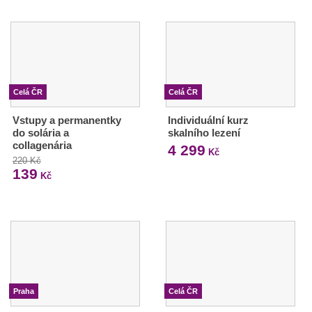
Celá ČR
Celá ČR
Vstupy a permanentky
Individuální kurz
do solária a
skalního lezení
collagenária
4 299
Kč
220 Kč
139
Kč
Praha
Celá ČR