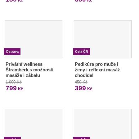
Kč
Kč
Ostrava
Celá ČR
Privátní wellness
Pedikúra pro muže i
Štramberk s možností
ženy i reflexní masáž
masáže i zábalu
chodidel
1 000 Kč
450 Kč
799
399
Kč
Kč