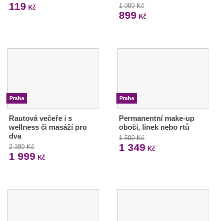
119
1 000 Kč
Kč
899
Kč
Praha
Praha
Rautová večeře i s
Permanentní make-up
wellness či masáží pro
obočí, linek nebo rtů
dva
1 500 Kč
1 349
2 399 Kč
Kč
1 999
Kč