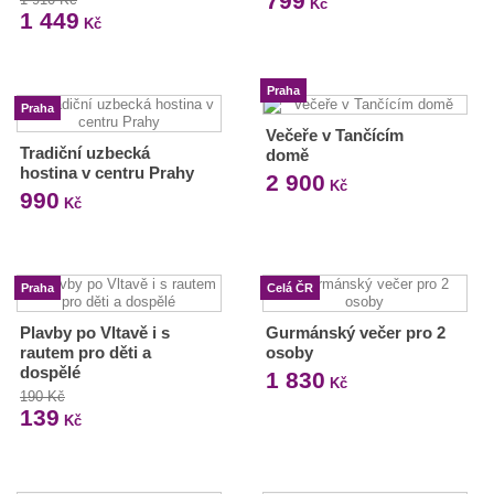
799
Kč
1 449
Kč
Praha
Praha
Večeře v Tančícím
Tradiční uzbecká
domě
hostina v centru Prahy
2 900
Kč
990
Kč
Praha
Celá ČR
Plavby po Vltavě i s
Gurmánský večer pro 2
rautem pro děti a
osoby
dospělé
1 830
Kč
190 Kč
139
Kč