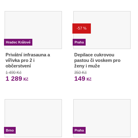
-57 %
Hradec Králové
Praha
Privátní infrasauna a
Depilace cukrovou
vířivka pro 2 i
pastou či voskem pro
občerstvení
ženy i muže
1 490 Kč
350 Kč
1 289
149
Kč
Kč
Brno
Praha