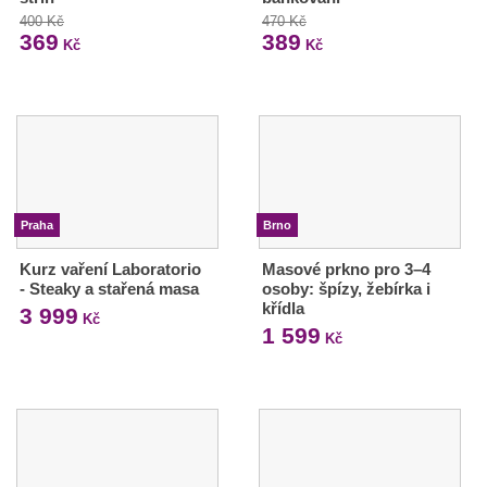
400 Kč
470 Kč
369
389
Kč
Kč
Praha
Brno
Kurz vaření Laboratorio
Masové prkno pro 3–4
- Steaky a stařená masa
osoby: špízy, žebírka i
křídla
3 999
Kč
1 599
Kč