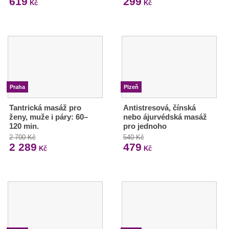
619
299
Kč
Kč
Praha
Plzeň
Tantrická masáž pro
Antistresová, čínská
ženy, muže i páry: 60–
nebo ájurvédská masáž
120 min.
pro jednoho
2 700 Kč
540 Kč
2 289
479
Kč
Kč