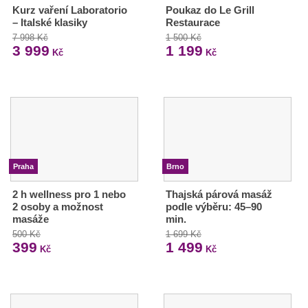
Kurz vaření Laboratorio
Poukaz do Le Grill
– Italské klasiky
Restaurace
7 998 Kč
1 500 Kč
3 999
1 199
Kč
Kč
Praha
Brno
2 h wellness pro 1 nebo
Thajská párová masáž
2 osoby a možnost
podle výběru: 45–90
masáže
min.
500 Kč
1 699 Kč
399
1 499
Kč
Kč