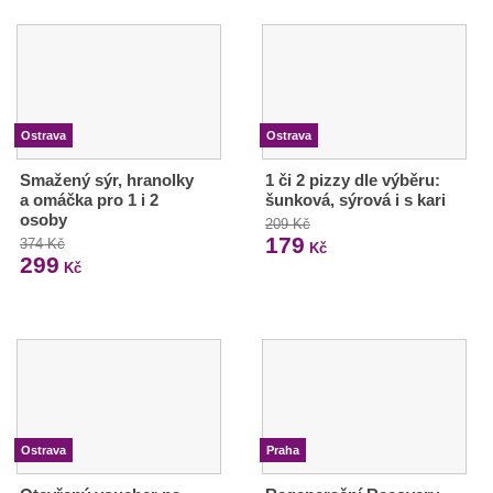
Ostrava
Ostrava
Smažený sýr, hranolky
1 či 2 pizzy dle výběru:
a omáčka pro 1 i 2
šunková, sýrová i s kari
osoby
209 Kč
179
374 Kč
Kč
299
Kč
Ostrava
Praha