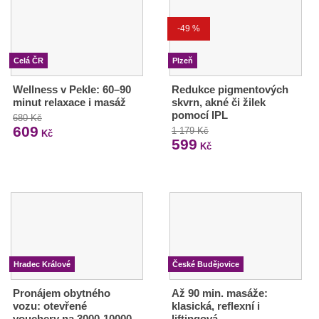
-49 %
Celá ČR
Plzeň
Wellness v Pekle: 60–90
Redukce pigmentových
minut relaxace i masáž
skvrn, akné či žilek
pomocí IPL
680 Kč
609
1 179 Kč
Kč
599
Kč
Hradec Králové
České Budějovice
Pronájem obytného
Až 90 min. masáže:
vozu: otevřené
klasická, reflexní i
vouchery na 3000-10000
liftingová