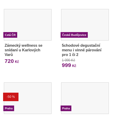
Celá ČR
České Budějovice
Zámecký wellness se
5chodové degustační
snídaní u Karlových
menu i vinné párování
Varů
pro 1 či 2
720
1 090 Kč
Kč
999
Kč
-50 %
Praha
Praha