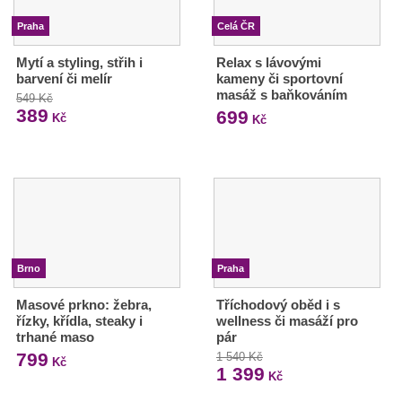
Praha
Celá ČR
Mytí a styling, střih i
Relax s lávovými
barvení či melír
kameny či sportovní
masáž s baňkováním
549 Kč
389
699
Kč
Kč
Brno
Praha
Masové prkno: žebra,
Tříchodový oběd i s
řízky, křídla, steaky i
wellness či masáží pro
trhané maso
pár
799
1 540 Kč
Kč
1 399
Kč