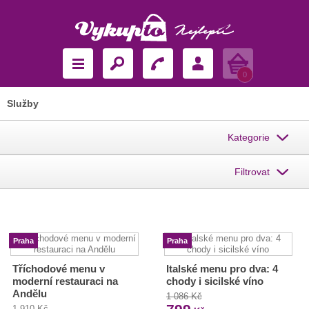
Košík
0
Služby
Kategorie
Filtrovat
Praha
Praha
Tříchodové menu v
Italské menu pro dva: 4
moderní restauraci na
chody i sicilské víno
Andělu
1 086 Kč
1 910 Kč