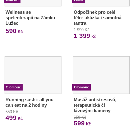
Wellness se
Odpočinek pro celé
speleoterapií na Zámku
tělo: ukázka i samotná
Lužec
tantra
590
1 990 Kč
Kč
1 399
Kč
Olomouc
Olomouc
Running sushi: all you
Masáž antistresová,
can eat na 2 hodiny
terapeutická či
lávovými kameny
550 Kč
499
650 Kč
Kč
599
Kč