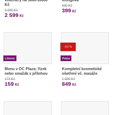
Kč
430 Kč
399
3 000 Kč
Kč
2 599
Kč
-43 %
Liberec
Praha
Menu v OC Plaza: řízek
Kompletní kosmetické
nebo smažák s přílohou
ošetření vč. masáže
173 Kč
1 500 Kč
159
849
Kč
Kč