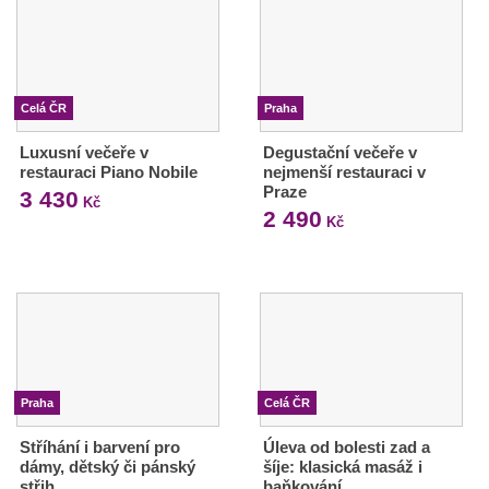
Celá ČR
Praha
Luxusní večeře v
Degustační večeře v
restauraci Piano Nobile
nejmenší restauraci v
Praze
3 430
Kč
2 490
Kč
Praha
Celá ČR
Stříhání i barvení pro
Úleva od bolesti zad a
dámy, dětský či pánský
šíje: klasická masáž i
střih
baňkování