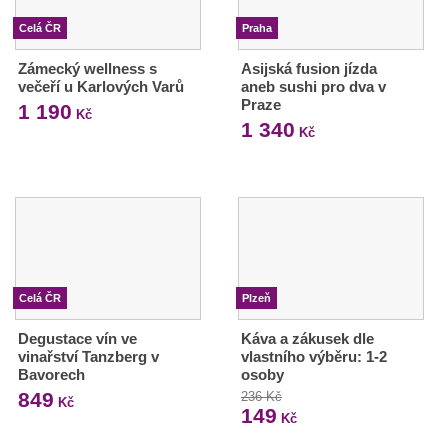
Celá ČR
Praha
Zámecký wellness s
Asijská fusion jízda
večeří u Karlových Varů
aneb sushi pro dva v
Praze
1 190
Kč
1 340
Kč
Celá ČR
Plzeň
Degustace vín ve
Káva a zákusek dle
vinařství Tanzberg v
vlastního výběru: 1-2
Bavorech
osoby
849
236 Kč
Kč
149
Kč