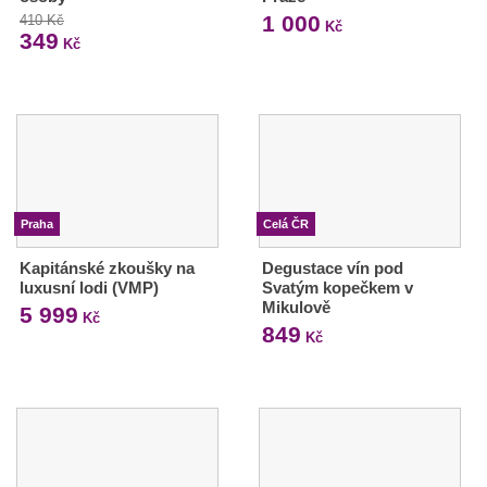
1 000
410 Kč
Kč
349
Kč
Praha
Celá ČR
Kapitánské zkoušky na
Degustace vín pod
luxusní lodi (VMP)
Svatým kopečkem v
Mikulově
5 999
Kč
849
Kč