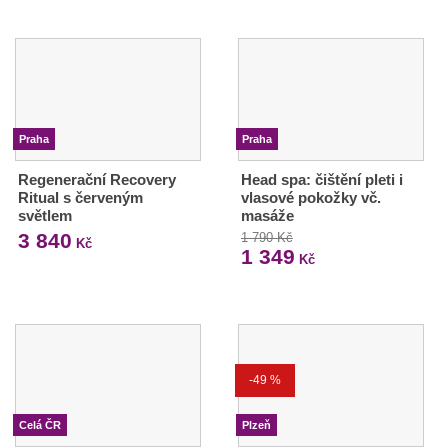
Praha
Praha
Regenerační Recovery
Head spa: čištění pleti i
Ritual s červeným
vlasové pokožky vč.
světlem
masáže
3 840
1 790 Kč
Kč
1 349
Kč
-49 %
Celá ČR
Plzeň