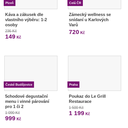
Plzeň
Celá ČR
Káva a zákusek dle
Zámecký wellness se
vlastního výběru: 1-2
snídaní u Karlových
osoby
Varů
720
236 Kč
Kč
149
Kč
České Budějovice
Praha
5chodové degustační
Poukaz do Le Grill
menu i vinné párování
Restaurace
pro 1 či 2
1 500 Kč
1 199
1 090 Kč
Kč
999
Kč