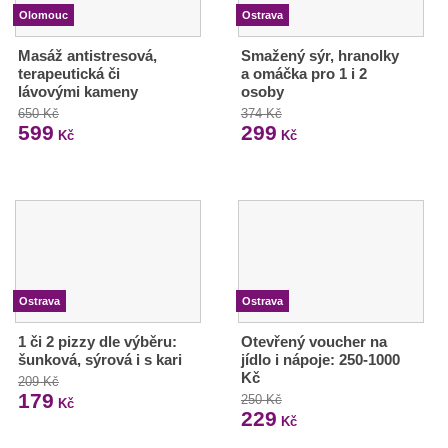
Olomouc
Ostrava
Masáž antistresová,
Smažený sýr, hranolky
terapeutická či
a omáčka pro 1 i 2
lávovými kameny
osoby
650 Kč
374 Kč
599
299
Kč
Kč
Ostrava
Ostrava
1 či 2 pizzy dle výběru:
Otevřený voucher na
šunková, sýrová i s kari
jídlo i nápoje: 250-1000
Kč
209 Kč
179
250 Kč
Kč
229
Kč