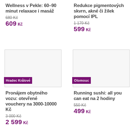
Wellness v Pekle: 60–90
Redukce pigmentových
minut relaxace i masáž
skvrn, akné či žilek
pomocí IPL
680 Kč
609
1 179 Kč
Kč
599
Kč
Hradec Králové
Olomouc
Pronájem obytného
Running sushi: all you
vozu: otevřené
can eat na 2 hodiny
vouchery na 3000-10000
550 Kč
Kč
499
Kč
3 000 Kč
2 599
Kč