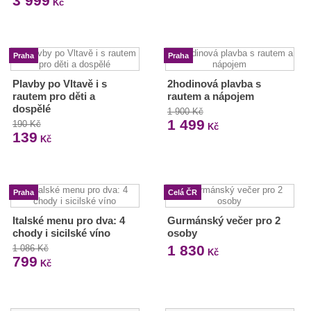
3 999
Kč
Praha
Praha
Plavby po Vltavě i s
2hodinová plavba s
rautem pro děti a
rautem a nápojem
dospělé
1 900 Kč
1 499
190 Kč
Kč
139
Kč
Praha
Celá ČR
Italské menu pro dva: 4
Gurmánský večer pro 2
chody i sicilské víno
osoby
1 830
1 086 Kč
Kč
799
Kč