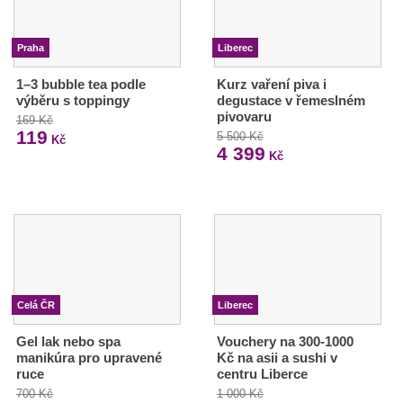
Praha
Liberec
1–3 bubble tea podle
Kurz vaření piva i
výběru s toppingy
degustace v řemeslném
pivovaru
169 Kč
119
5 500 Kč
Kč
4 399
Kč
Celá ČR
Liberec
Gel lak nebo spa
Vouchery na 300-1000
manikúra pro upravené
Kč na asii a sushi v
ruce
centru Liberce
700 Kč
1 000 Kč