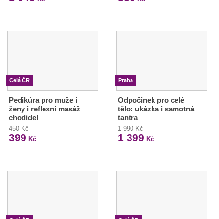
Celá ČR
Praha
Pedikúra pro muže i
Odpočinek pro celé
ženy i reflexní masáž
tělo: ukázka i samotná
chodidel
tantra
450 Kč
1 990 Kč
399
1 399
Kč
Kč