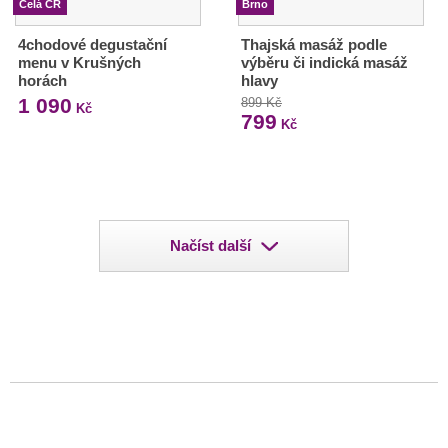
Celá ČR
Brno
4chodové degustační
Thajská masáž podle
menu v Krušných
výběru či indická masáž
horách
hlavy
1 090
899 Kč
Kč
799
Kč
Načíst další