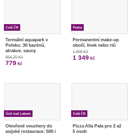
Celá ČR
Praha
Termální aquapark v
Permanentní make-up
Polsku: 30 bazénů,
obočí, linek nebo rtů
atrakce, sauny
1 500 Kč
1 349
864,20 Kč
Kč
779
Kč
Ústí nad Labem
Celá ČR
Otevřené vouchery do
Pizza Alla Pala pro 2 až
asijské restaurace: 500 i
5 osob