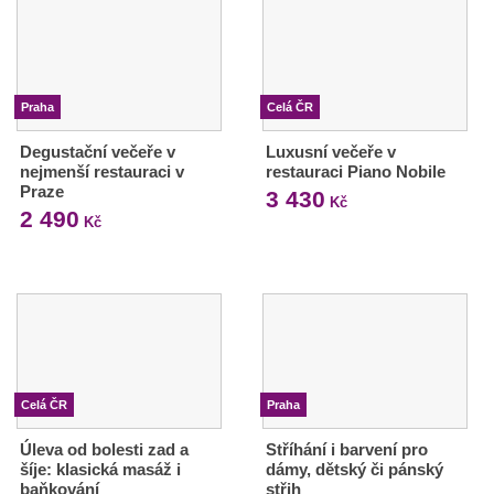
Praha
Celá ČR
Degustační večeře v
Luxusní večeře v
nejmenší restauraci v
restauraci Piano Nobile
Praze
3 430
Kč
2 490
Kč
Celá ČR
Praha
Úleva od bolesti zad a
Stříhání i barvení pro
šíje: klasická masáž i
dámy, dětský či pánský
baňkování
střih