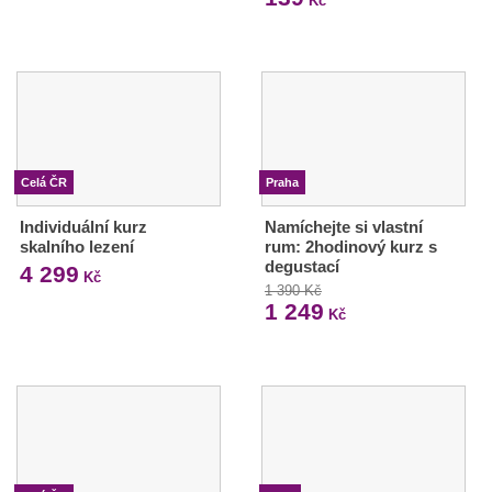
Kč
Celá ČR
Praha
Individuální kurz
Namíchejte si vlastní
skalního lezení
rum: 2hodinový kurz s
degustací
4 299
Kč
1 390 Kč
1 249
Kč