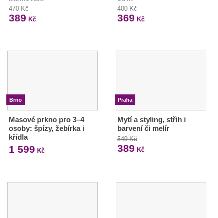
470 Kč
400 Kč
389
369
Kč
Kč
Brno
Praha
Masové prkno pro 3–4
Mytí a styling, střih i
osoby: špízy, žebírka i
barvení či melír
křídla
549 Kč
389
1 599
Kč
Kč