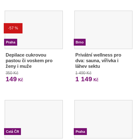
-57 %
Praha
Brno
Depilace cukrovou
Privátní wellness pro
pastou či voskem pro
dva: sauna, vířivka i
ženy i muže
láhev sektu
350 Kč
1 490 Kč
149
1 149
Kč
Kč
Celá ČR
Praha