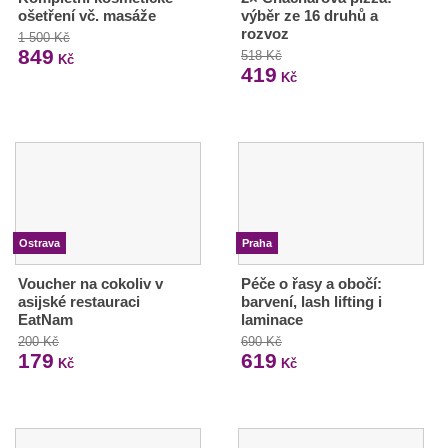
ošetření vč. masáže
výběr ze 16 druhů a
rozvoz
1 500 Kč
849
518 Kč
Kč
419
Kč
Ostrava
Praha
Voucher na cokoliv v
Péče o řasy a obočí:
asijské restauraci
barvení, lash lifting i
EatNam
laminace
200 Kč
690 Kč
179
619
Kč
Kč