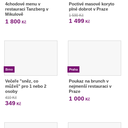
4chodové menu v
Poctivé masové koryto
restauraci Tanzberg v
plné dobrot v Praze
Mikulově
1 590 Kč
1 499
1 800
Kč
Kč
Brno
Praha
Večeře "sněz, co
Poukaz na brunch v
můžeš" pro 1 nebo 2
nejmenší restauraci v
osoby
Praze
1 000
410 Kč
Kč
349
Kč