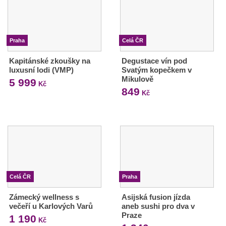
Praha
Celá ČR
Kapitánské zkoušky na
Degustace vín pod
luxusní lodi (VMP)
Svatým kopečkem v
Mikulově
5 999
Kč
849
Kč
Celá ČR
Praha
Zámecký wellness s
Asijská fusion jízda
večeří u Karlových Varů
aneb sushi pro dva v
Praze
1 190
Kč