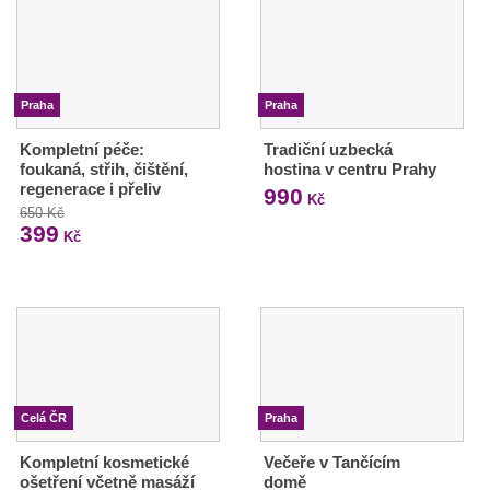
Praha
Praha
Kompletní péče:
Tradiční uzbecká
foukaná, střih, čištění,
hostina v centru Prahy
regenerace i přeliv
990
Kč
650 Kč
399
Kč
Celá ČR
Praha
Kompletní kosmetické
Večeře v Tančícím
ošetření včetně masáží
domě