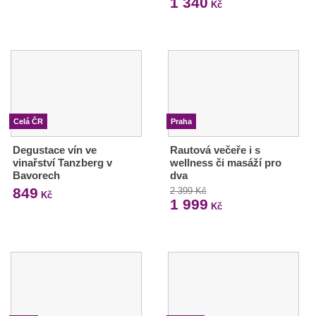
1 340
Kč
Celá ČR
Praha
Degustace vín ve
Rautová večeře i s
vinařství Tanzberg v
wellness či masáží pro
Bavorech
dva
849
2 399 Kč
Kč
1 999
Kč