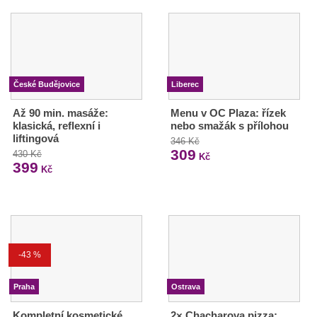
České Budějovice
Liberec
Až 90 min. masáže:
Menu v OC Plaza: řízek
klasická, reflexní i
nebo smažák s přílohou
liftingová
346 Kč
309
430 Kč
Kč
399
Kč
-43 %
Praha
Ostrava
Kompletní kosmetické
2× Chacharova pizza: