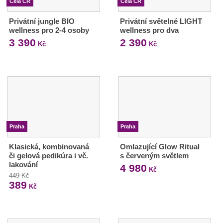
Celá ČR
Celá ČR
Privátní jungle BIO
Privátní světelné LIGHT
wellness pro 2-4 osoby
wellness pro dva
3 390
2 390
Kč
Kč
Praha
Praha
Klasická, kombinovaná
Omlazující Glow Ritual
či gelová pedikúra i vč.
s červeným světlem
lakování
4 980
Kč
449 Kč
389
Kč