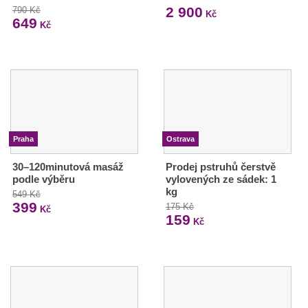
2 900
790 Kč
Kč
649
Kč
Praha
Ostrava
30–120minutová masáž
Prodej pstruhů čerstvě
podle výběru
vylovených ze sádek: 1
kg
549 Kč
399
175 Kč
Kč
159
Kč