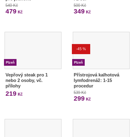
540 Kč
500 Kč
479
349
Kč
Kč
-45 %
Plzeň
Plzeň
Vepřový steak pro 1
Přístrojová kalhotová
nebo 2 osoby, vč.
lymfodrenáž: 1-15
přílohy
procedur
219
539 Kč
Kč
299
Kč