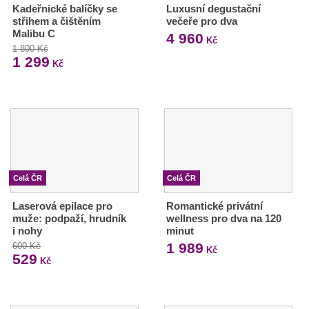
Kadeřnické balíčky se
Luxusní degustační
střihem a čištěním
večeře pro dva
Malibu C
4 960
Kč
1 800 Kč
1 299
Kč
Celá ČR
Celá ČR
Laserová epilace pro
Romantické privátní
muže: podpaží, hrudník
wellness pro dva na 120
i nohy
minut
1 989
600 Kč
Kč
529
Kč