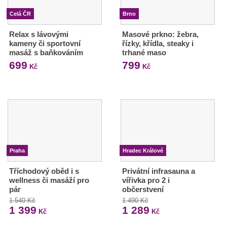
Celá ČR
Brno
Relax s lávovými
Masové prkno: žebra,
kameny či sportovní
řízky, křídla, steaky i
masáž s baňkováním
trhané maso
699
799
Kč
Kč
Praha
Hradec Králové
Tříchodový oběd i s
Privátní infrasauna a
wellness či masáží pro
vířivka pro 2 i
pár
občerstvení
1 540 Kč
1 490 Kč
1 399
1 289
Kč
Kč