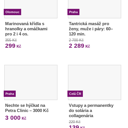
Olomouc
Praha
Marinovaná křídla s
Tantrická masáž pro
hranolky a omáčkami
ženy, muže i páry: 60–
pro 2 i 4 os.
120 min.
355 Kč
2 700 Kč
299
2 289
Kč
Kč
Praha
Celá ČR
Nechte se hýčkat na
Vstupy a permanentky
Petra Clinic – 3000 Kč
do solária a
collagenária
3 000
Kč
220 Kč
139