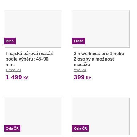
Brno
Praha
Thajská párová masáž
2 h wellness pro 1 nebo
podle výběru: 45–90
2 osoby a možnost
min.
masáže
1 699 Kč
500 Kč
1 499
399
Kč
Kč
Celá ČR
Celá ČR