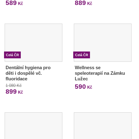
589
889
Kč
Kč
Celá ČR
Celá ČR
Dentální hygiena pro
Wellness se
děti i dospělé vč.
speleoterapií na Zámku
fluoridace
Lužec
590
1 080 Kč
Kč
899
Kč