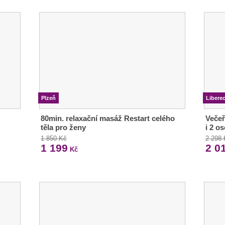
Plzeň
Libere
80min. relaxační masáž Restart celého
Večeř
těla pro ženy
i 2 o
1 850 Kč
2 298
1 199
2 0
Kč