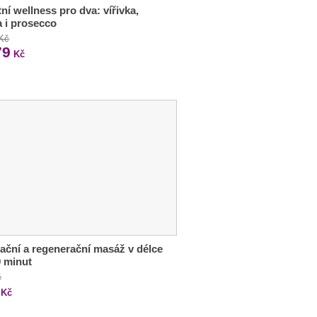
tní wellness pro dva: vířivka,
 i prosecco
 Kč
79
Kč
ační a regenerační masáž v délce
 minut
č
Kč