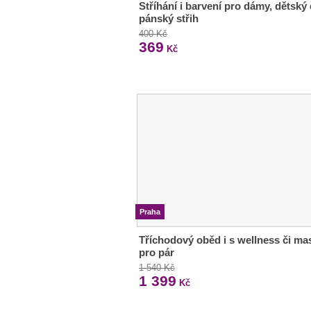
Stříhání i barvení pro dámy, dětský 
pánský střih
400 Kč
369
Kč
Praha
Tříchodový oběd i s wellness či ma
pro pár
1 540 Kč
1 399
Kč