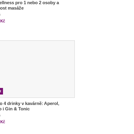
ellness pro 1 nebo 2 osoby a
ost masáže
č
Kč
R
o 4 drinky v kavárně: Aperol,
o i Gin & Tonic
č
Kč