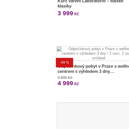
Kurz vaření Laboratorio – Italské
klasiky
3 999
Kč
-49 %
Odpočinkový pobyt v Praze s welln
centrem s výhledem 3 dny…
9 800 Kč
4 999
Kč