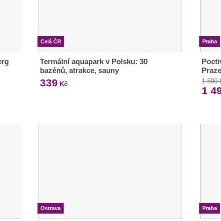
Celá ČR
Praha
erg
Termální aquapark v Polsku: 30
Pocti
bazénů, atrakce, sauny
Praz
339
1 590
Kč
1 4
Ostrava
Praha