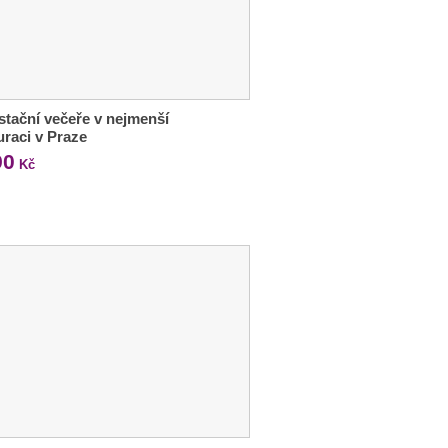
tační večeře v nejmenší
uraci v Praze
90
Kč