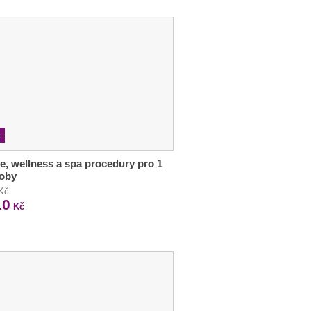
c
e, wellness a spa procedury pro 1
soby
 Kč
10
Kč