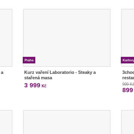
Praha
Karlov
 a
Kurz vaření Laboratorio - Steaky a
3chod
stařená masa
resta
3 999
999 K
Kč
899