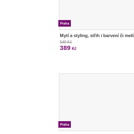
Praha
Mytí a styling, střih i barvení či melí
549 Kč
389
Kč
Praha