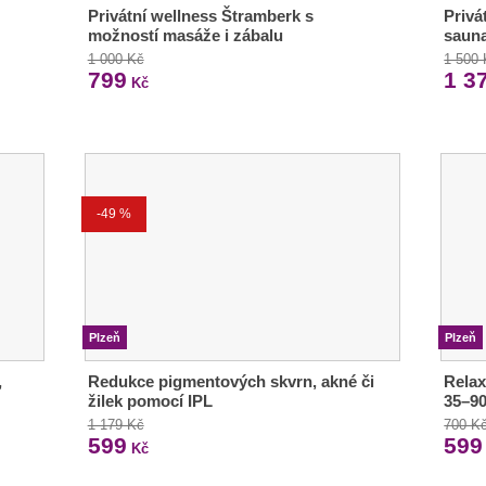
Privátní wellness Štramberk s
Privá
možností masáže i zábalu
sauna
1 000 Kč
1 500
799
1 3
Kč
-49 %
Plzeň
Plzeň
,
Redukce pigmentových skvrn, akné či
Relax
žilek pomocí IPL
35–90
1 179 Kč
700 K
599
599
Kč