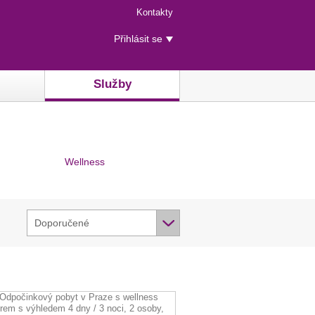
Menu
Kontakty
rychlého
Uživatelské
přístupu
Přihlásit se
menu
Služby
Wellness
Doporučené