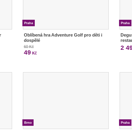
Praha
Praha
r
Oblíbená hra Adventure Golf pro děti i
Degus
dospělé
resta
2 4
60 Kč
49
Kč
Brno
Praha