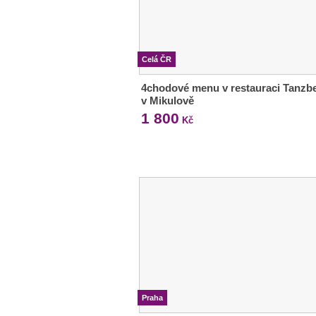
Celá ČR
4chodové menu v restauraci Tanzb
v Mikulově
1 800
Kč
Praha