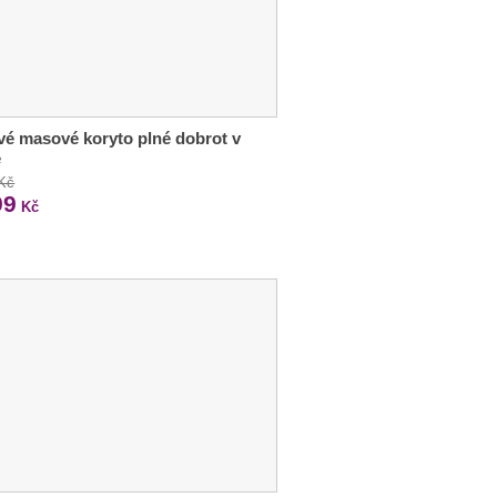
vé masové koryto plné dobrot v
e
 Kč
99
Kč