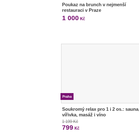
Poukaz na brunch v nejmenší
restauraci v Praze
1 000
Kč
Praha
Soukromý relax pro 1 i 2 os.: sauna
vířivka, masáž i víno
1 199 Kč
799
Kč