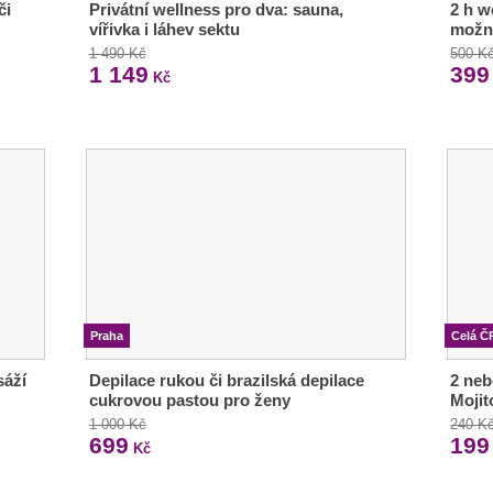
či
Privátní wellness pro dva: sauna,
2 h w
vířivka i láhev sektu
možn
1 490 Kč
500 K
1 149
399
Kč
Praha
Celá Č
sáží
Depilace rukou či brazilská depilace
2 neb
cukrovou pastou pro ženy
Mojit
1 000 Kč
240 K
699
199
Kč