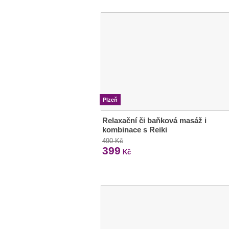
Plzeň
Relaxační či baňková masáž i
kombinace s Reiki
490 Kč
399
Kč