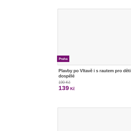
Praha
Plavby po Vltavě i s rautem pro děti
dospělé
190 Kč
139
Kč