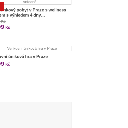
%
inkový pobyt v Praze s wellness
rem s výhledem 4 dny…
0 Kč
99
Kč
vní úniková hra v Praze
99
Kč