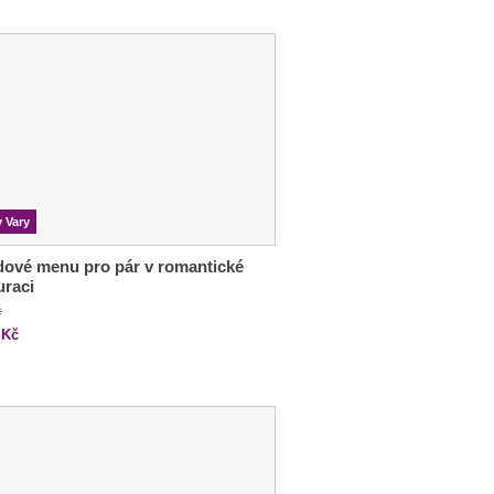
y Vary
ové menu pro pár v romantické
uraci
č
Kč