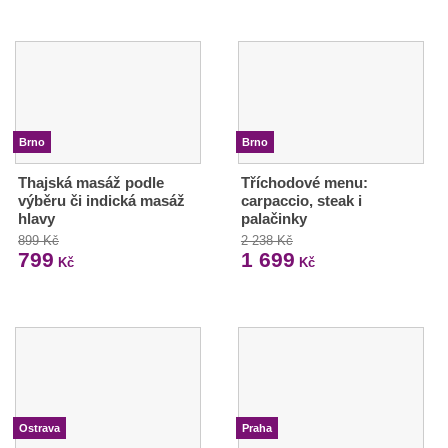
Brno
Brno
Thajská masáž podle
Tříchodové menu:
výběru či indická masáž
carpaccio, steak i
hlavy
palačinky
899 Kč
2 238 Kč
799
1 699
Kč
Kč
Ostrava
Praha