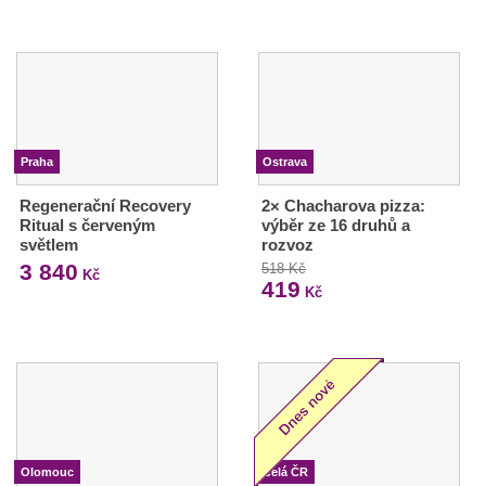
Praha
Ostrava
Regenerační Recovery
2× Chacharova pizza:
Ritual s červeným
výběr ze 16 druhů a
světlem
rozvoz
3 840
518 Kč
Kč
419
Kč
Olomouc
Celá ČR