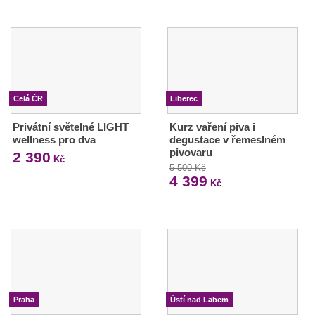
Celá ČR
Liberec
Privátní světelné LIGHT
Kurz vaření piva i
wellness pro dva
degustace v řemeslném
pivovaru
2 390
Kč
5 500 Kč
4 399
Kč
Praha
Ústí nad Labem