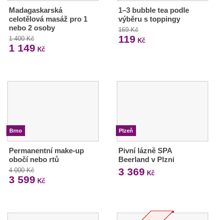
Madagaskarská
1–3 bubble tea podle
celotělová masáž pro 1
výběru s toppingy
nebo 2 osoby
169 Kč
119
1 400 Kč
Kč
1 149
Kč
Brno
Plzeň
Permanentní make-up
Pivní lázně SPA
obočí nebo rtů
Beerland v Plzni
3 369
4 000 Kč
Kč
3 599
Kč