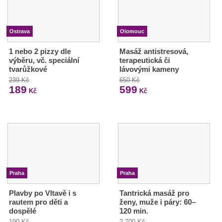
Ostrava
Olomouc
1 nebo 2 pizzy dle
Masáž antistresová,
výběru, vč. speciální
terapeutická či
tvarůžkové
lávovými kameny
239 Kč
650 Kč
189
599
Kč
Kč
Praha
Praha
Plavby po Vltavě i s
Tantrická masáž pro
rautem pro děti a
ženy, muže i páry: 60–
dospělé
120 min.
190 Kč
2 700 Kč