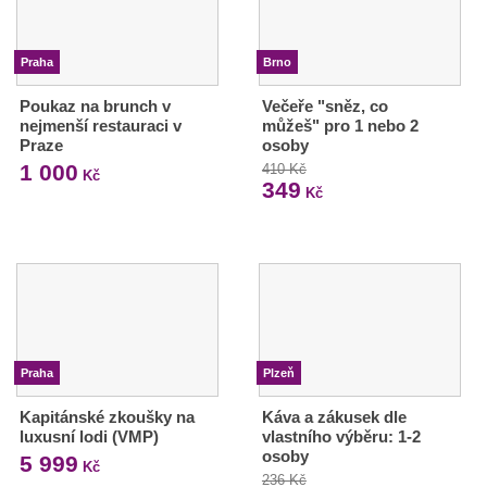
Praha
Brno
Poukaz na brunch v
Večeře "sněz, co
nejmenší restauraci v
můžeš" pro 1 nebo 2
Praze
osoby
1 000
410 Kč
Kč
349
Kč
Praha
Plzeň
Kapitánské zkoušky na
Káva a zákusek dle
luxusní lodi (VMP)
vlastního výběru: 1-2
osoby
5 999
Kč
236 Kč