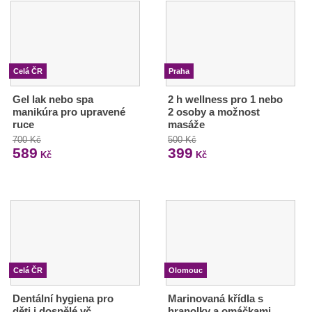
Celá ČR
Praha
Gel lak nebo spa
2 h wellness pro 1 nebo
manikúra pro upravené
2 osoby a možnost
ruce
masáže
700 Kč
500 Kč
589
399
Kč
Kč
Celá ČR
Olomouc
Dentální hygiena pro
Marinovaná křídla s
děti i dospělé vč.
hranolky a omáčkami