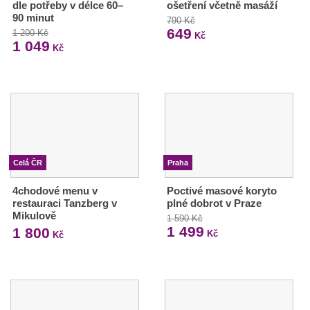
dle potřeby v délce 60–
ošetření včetně masáží
90 minut
790 Kč
649
1 200 Kč
Kč
1 049
Kč
Celá ČR
Praha
4chodové menu v
Poctivé masové koryto
restauraci Tanzberg v
plné dobrot v Praze
Mikulově
1 590 Kč
1 499
1 800
Kč
Kč