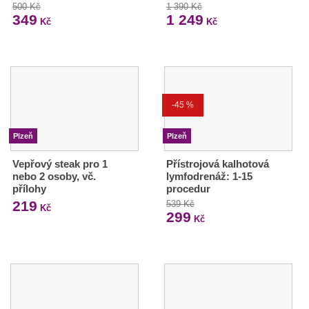
500 Kč
1 390 Kč
349
1 249
Kč
Kč
-45 %
Plzeň
Plzeň
Vepřový steak pro 1
Přístrojová kalhotová
nebo 2 osoby, vč.
lymfodrenáž: 1-15
přílohy
procedur
219
539 Kč
Kč
299
Kč