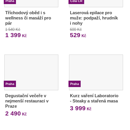
Praha
Celá ČR
Tříchodový oběd i s
Laserová epilace pro
wellness či masáží pro
muže: podpaží, hrudník
pár
i nohy
1 540 Kč
600 Kč
1 399
529
Kč
Kč
Praha
Praha
Degustační večeře v
Kurz vaření Laboratorio
nejmenší restauraci v
- Steaky a stařená masa
Praze
3 999
Kč
2 490
Kč