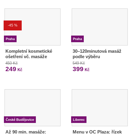
-45 %
Praha
Praha
Kompletní kosmetické
30–120minutová masáž
ošetření vč. masáže
podle výběru
450 Kč
549 Kč
249
399
Kč
Kč
České Budějovice
Liberec
Až 90 min. masáže:
Menu v OC Plaza: řízek