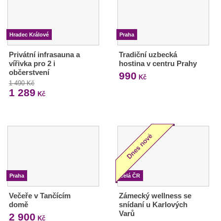
Hradec Králové
Praha
Privátní infrasauna a
Tradiční uzbecká
vířivka pro 2 i
hostina v centru Prahy
občerstvení
990
Kč
1 490 Kč
1 289
Kč
Praha
Celá ČR
Večeře v Tančícím
Zámecký wellness se
domě
snídaní u Karlových
Varů
2 900
Kč