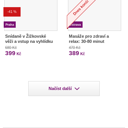
-41 %
Praha
Ostrava
Snídaně v Žižkovské
Masáže pro zdraví a
věži a vstup na vyhlídku
relax: 30-80 minut
680 Kč
470 Kč
399
389
Kč
Kč
Načíst další