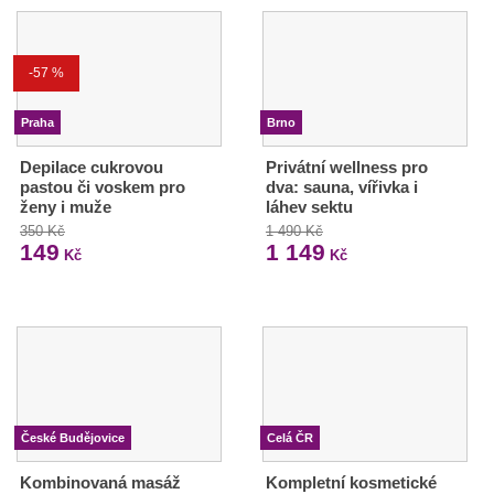
-57 %
Praha
Brno
Depilace cukrovou
Privátní wellness pro
pastou či voskem pro
dva: sauna, vířivka i
ženy i muže
láhev sektu
350 Kč
1 490 Kč
149
1 149
Kč
Kč
České Budějovice
Celá ČR
Kombinovaná masáž
Kompletní kosmetické