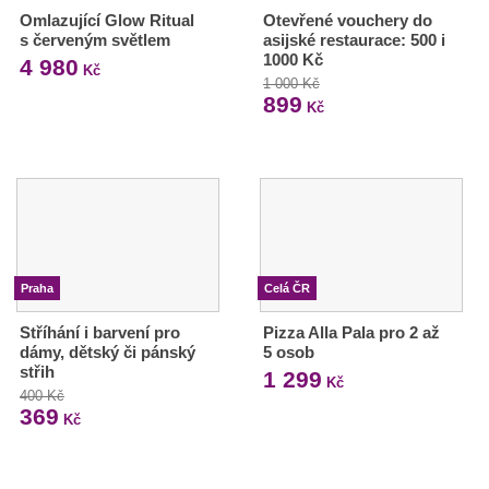
Omlazující Glow Ritual
Otevřené vouchery do
s červeným světlem
asijské restaurace: 500 i
1000 Kč
4 980
Kč
1 000 Kč
899
Kč
Praha
Celá ČR
Stříhání i barvení pro
Pizza Alla Pala pro 2 až
dámy, dětský či pánský
5 osob
střih
1 299
Kč
400 Kč
369
Kč