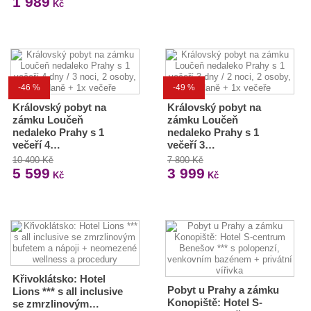
1 989
Kč
-46 %
-49 %
Královský pobyt na
Královský pobyt na
zámku Loučeň
zámku Loučeň
nedaleko Prahy s 1
nedaleko Prahy s 1
večeří 4…
večeří 3…
10 400 Kč
7 800 Kč
5 599
3 999
Kč
Kč
Křivoklátsko: Hotel
Pobyt u Prahy a zámku
Lions *** s all inclusive
Konopiště: Hotel S-
se zmrzlinovým…