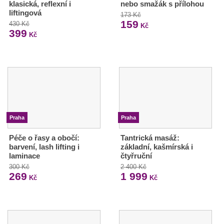
klasická, reflexní i
nebo smažák s přílohou
liftingová
173 Kč
159
430 Kč
Kč
399
Kč
Praha
Praha
Péče o řasy a obočí:
Tantrická masáž:
barvení, lash lifting i
základní, kašmírská i
laminace
čtyřruční
300 Kč
2 400 Kč
269
1 999
Kč
Kč