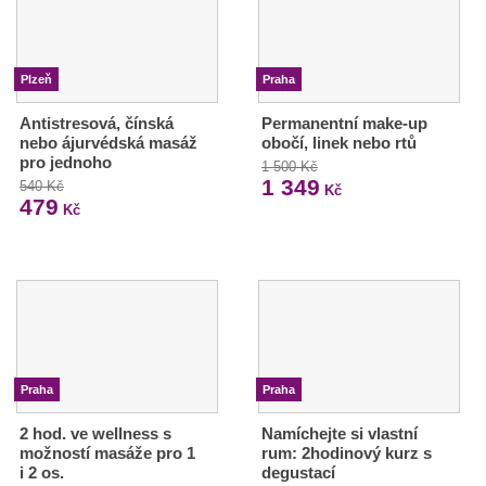
Plzeň
Praha
Antistresová, čínská
Permanentní make-up
nebo ájurvédská masáž
obočí, linek nebo rtů
pro jednoho
1 500 Kč
1 349
540 Kč
Kč
479
Kč
Praha
Praha
2 hod. ve wellness s
Namíchejte si vlastní
možností masáže pro 1
rum: 2hodinový kurz s
i 2 os.
degustací