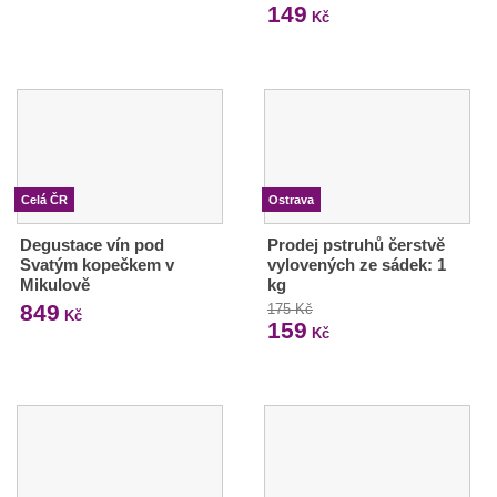
149
Kč
Celá ČR
Ostrava
Degustace vín pod
Prodej pstruhů čerstvě
Svatým kopečkem v
vylovených ze sádek: 1
Mikulově
kg
849
175 Kč
Kč
159
Kč