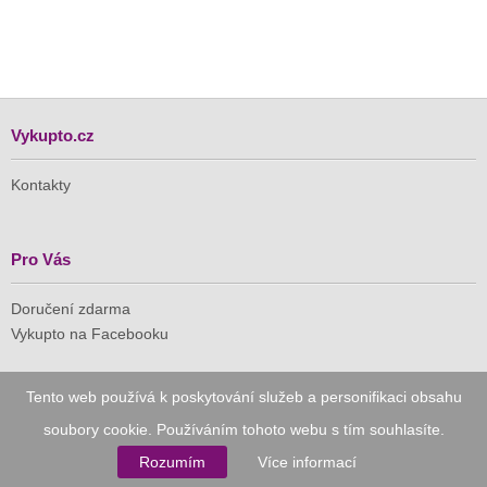
Vykupto.cz
Kontakty
Pro Vás
Doručení zdarma
Vykupto na Facebooku
Důvěryhodný nákup
Tento web používá k poskytování služeb a personifikaci obsahu
soubory cookie. Používáním tohoto webu s tím souhlasíte.
Naše společnost je členem Asociace pro elektronickou
komerci (APEK)
Rozumím
Více informací