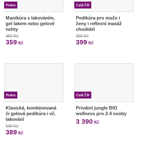
Praha
Celá ČR
Manikúra s lakováním,
Pedikúra pro muže i
gel lakem nebo gelové
ženy i reflexní masáž
nehty
chodidel
480 Kč
450 Kč
359
399
Kč
Kč
Praha
Celá ČR
Klasická, kombinovaná
Privátní jungle BIO
či gelová pedikúra i vč.
wellness pro 2-4 osoby
lakování
3 390
Kč
549 Kč
389
Kč