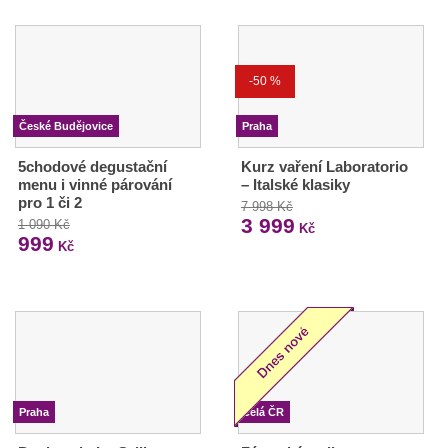
-50 %
České Budějovice
Praha
5chodové degustační
Kurz vaření Laboratorio
menu i vinné párování
– Italské klasiky
pro 1 či 2
7 998 Kč
3 999
1 090 Kč
Kč
999
Kč
Praha
Celá ČR