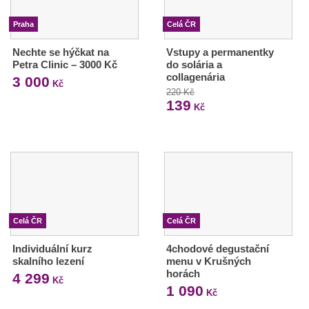
Praha
Celá ČR
Nechte se hýčkat na
Vstupy a permanentky
Petra Clinic – 3000 Kč
do solária a
collagenária
3 000
Kč
220 Kč
139
Kč
Celá ČR
Celá ČR
Individuální kurz
4chodové degustační
skalního lezení
menu v Krušných
horách
4 299
Kč
1 090
Kč