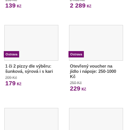
139
2 289
Kč
Kč
Ostrava
Ostrava
1 či 2 pizzy dle výběru:
Otevřený voucher na
šunková, sýrová i s kari
jídlo i nápoje: 250-1000
Kč
209 Kč
179
250 Kč
Kč
229
Kč