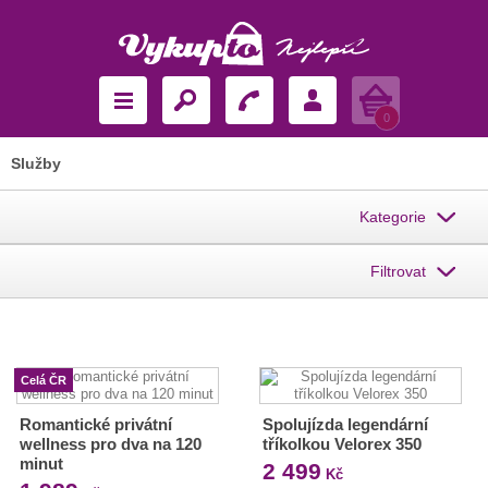
Košík
0
Služby
Kategorie
Filtrovat
Celá ČR
Romantické privátní
Spolujízda legendární
wellness pro dva na 120
tříkolkou Velorex 350
minut
2 499
Kč