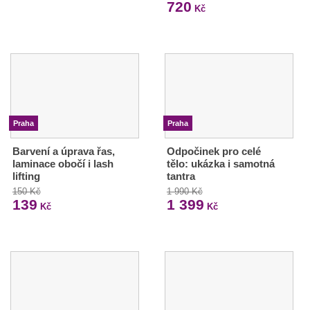
720
Kč
Praha
Praha
Barvení a úprava řas,
Odpočinek pro celé
laminace obočí i lash
tělo: ukázka i samotná
lifting
tantra
150 Kč
1 990 Kč
139
1 399
Kč
Kč