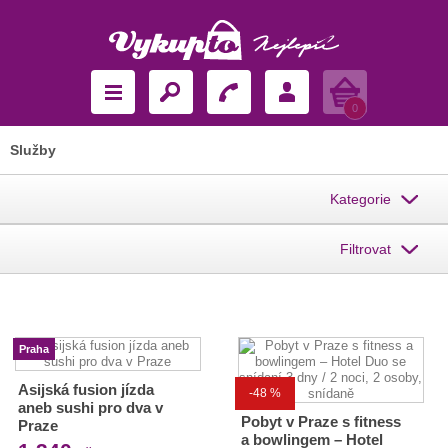
Košík
0
Služby
Kategorie
Filtrovat
Praha
Asijská fusion jízda
-48 %
aneb sushi pro dva v
Pobyt v Praze s fitness
Praze
a bowlingem – Hotel