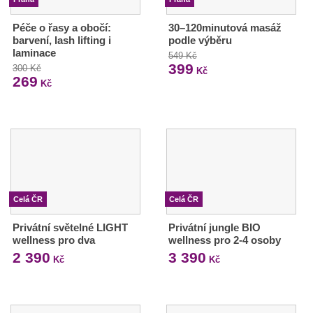
Péče o řasy a obočí:
30–120minutová masáž
barvení, lash lifting i
podle výběru
laminace
549 Kč
399
300 Kč
Kč
269
Kč
Celá ČR
Celá ČR
Privátní světelné LIGHT
Privátní jungle BIO
wellness pro dva
wellness pro 2-4 osoby
2 390
3 390
Kč
Kč