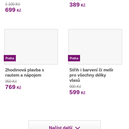
389
1 100 Kč
Kč
699
Kč
Praha
Praha
2hodinová plavba s
Střih i barvení či melír
rautem a nápojem
pro všechny délky
vlasů
950 Kč
769
900 Kč
Kč
599
Kč
Načíst další