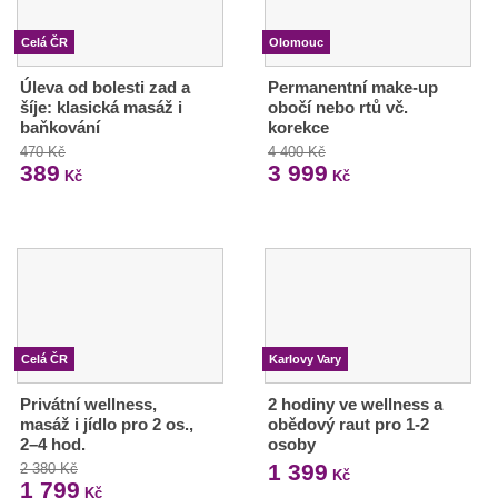
Celá ČR
Olomouc
Úleva od bolesti zad a
Permanentní make-up
šíje: klasická masáž i
obočí nebo rtů vč.
baňkování
korekce
470 Kč
4 400 Kč
389
3 999
Kč
Kč
Celá ČR
Karlovy Vary
Privátní wellness,
2 hodiny ve wellness a
masáž i jídlo pro 2 os.,
obědový raut pro 1-2
2–4 hod.
osoby
1 399
2 380 Kč
Kč
1 799
Kč