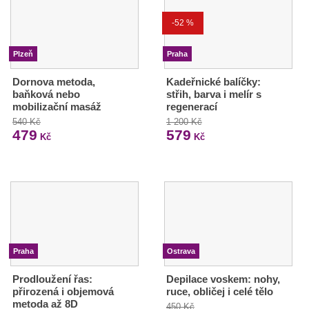
-52 %
Plzeň
Praha
Dornova metoda,
Kadeřnické balíčky:
baňková nebo
střih, barva i melír s
mobilizační masáž
regenerací
540 Kč
1 200 Kč
479
579
Kč
Kč
Praha
Ostrava
Prodloužení řas:
Depilace voskem: nohy,
přirozená i objemová
ruce, obličej i celé tělo
metoda až 8D
450 Kč