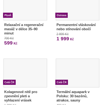
Plzeň
Ostrava
Relaxační a regenerační
Permanentní vláskování
masáž v délce 35–90
nebo stínování obočí
minut
2 899 Kč
1 999
700 Kč
Kč
599
Kč
Celá ČR
Celá ČR
Kolagenové nitě pro
Termální aquapark v
zpevnění pleti a
Polsku: 30 bazénů,
vyhlazení vrásek
atrakce, sauny