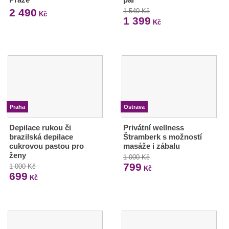
2 490
1 540 Kč
Kč
1 399
Kč
Praha
Ostrava
Depilace rukou či
Privátní wellness
brazilská depilace
Štramberk s možností
cukrovou pastou pro
masáže i zábalu
ženy
1 000 Kč
799
1 000 Kč
Kč
699
Kč