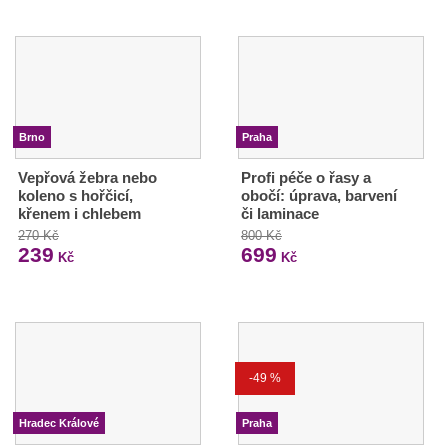
Brno
Praha
Vepřová žebra nebo
Profi péče o řasy a
koleno s hořčicí,
obočí: úprava, barvení
křenem i chlebem
či laminace
270 Kč
800 Kč
239
699
Kč
Kč
-49 %
Hradec Králové
Praha