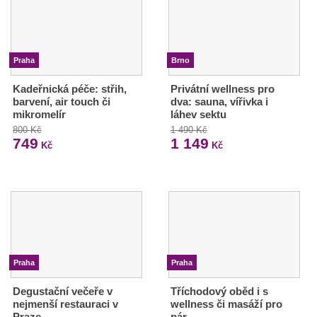
Praha
Brno
Kadeřnická péče: střih,
Privátní wellness pro
barvení, air touch či
dva: sauna, vířivka i
mikromelír
láhev sektu
800 Kč
1 490 Kč
749
1 149
Kč
Kč
Praha
Praha
Degustační večeře v
Tříchodový oběd i s
nejmenší restauraci v
wellness či masáží pro
Praze
pár