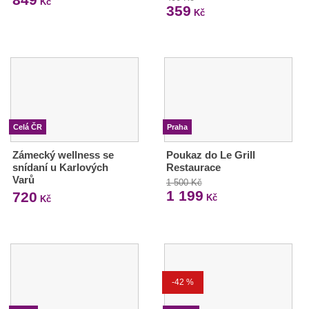
Kč
359
Kč
Celá ČR
Praha
Zámecký wellness se
Poukaz do Le Grill
snídaní u Karlových
Restaurace
Varů
1 500 Kč
1 199
720
Kč
Kč
-42 %