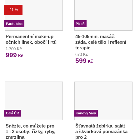
-41 %
Pardubice
Plzeň
Permanentní make-up
45-105min. masáž:
očních linek, obočí i rtů
záda, celé tělo i reflexní
terapie
1 700 Kč
999
670 Kč
Kč
599
Kč
Celá ČR
Karlovy Vary
Snězte, co můžete pro
Šťavnatá žebírka, salát
1 i 2 osoby: řízky, ryby,
a škvarková pomazánka
zmrzlina
pro 2