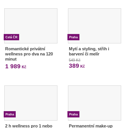
Celá ČR
Praha
Romantické privátní
Mytí a styling, střih i
wellness pro dva na 120
barvení či melír
minut
549 Kč
389
1 989
Kč
Kč
Praha
Praha
2 h wellness pro 1 nebo
Permanentní make-up