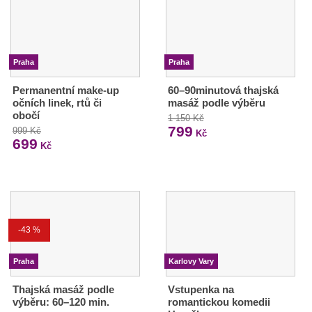
Praha
Praha
Permanentní make-up
60–90minutová thajská
očních linek, rtů či
masáž podle výběru
obočí
1 150 Kč
799
999 Kč
Kč
699
Kč
-43 %
Praha
Karlovy Vary
Thajská masáž podle
Vstupenka na
výběru: 60–120 min.
romantickou komedii