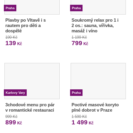
Praha
Praha
Plavby po Vltavě i s
Soukromý relax pro 1 i
rautem pro děti a
2 os.: sauna, vířivka,
dospělé
masáž i víno
190 Kč
1 199 Kč
139
799
Kč
Kč
Karlovy Vary
Praha
3chodové menu pro pár
Poctivé masové koryto
v romantické restauraci
plné dobrot v Praze
999 Kč
1 590 Kč
899
1 499
Kč
Kč