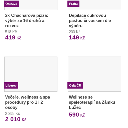
Ostrava
Praha
2× Chacharova pizza:
Depilace cukrovou
výběr ze 16 druhů a
pastou či voskem dle
rozvoz
výběru
518 Kč
200 Kč
419
149
Kč
Kč
Liberec
Celá ČR
Večeře, wellness a spa
Wellness se
procedury pro 1 i 2
speleoterapií na Zámku
osoby
Lužec
590
2 298 Kč
Kč
2 010
Kč