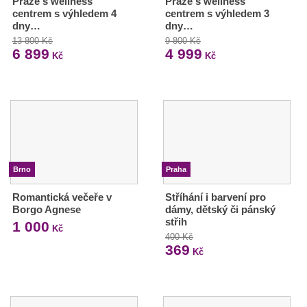
Praze s wellness
Praze s wellness
centrem s výhledem 4
centrem s výhledem 3
dny…
dny…
13 800 Kč
9 800 Kč
6 899
4 999
Kč
Kč
Brno
Praha
Romantická večeře v
Stříhání i barvení pro
Borgo Agnese
dámy, dětský či pánský
střih
1 000
Kč
400 Kč
369
Kč