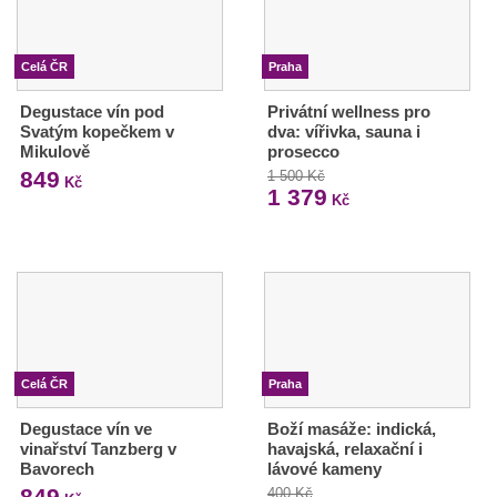
Celá ČR
Praha
Degustace vín pod
Privátní wellness pro
Svatým kopečkem v
dva: vířivka, sauna i
Mikulově
prosecco
849
1 500 Kč
Kč
1 379
Kč
Celá ČR
Praha
Degustace vín ve
Boží masáže: indická,
vinařství Tanzberg v
havajská, relaxační i
Bavorech
lávové kameny
849
400 Kč