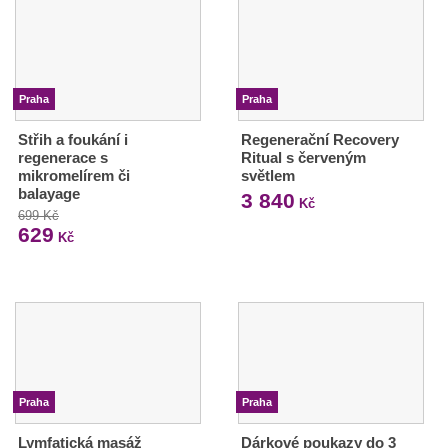
Praha
Praha
Střih a foukání i
Regenerační Recovery
regenerace s
Ritual s červeným
mikromelírem či
světlem
balayage
3 840
Kč
699 Kč
629
Kč
Praha
Praha
Lymfatická masáž
Dárkové poukazy do 3