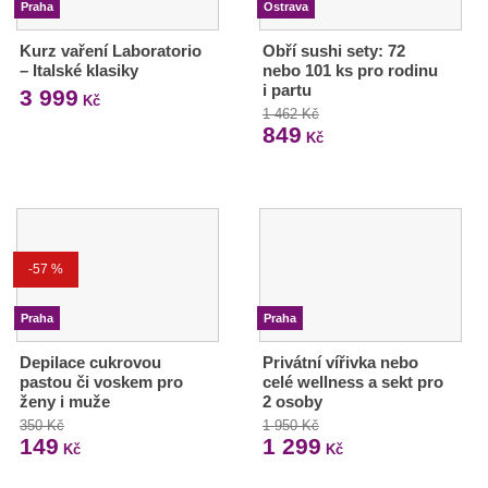
Praha
Ostrava
Kurz vaření Laboratorio
Obří sushi sety: 72
– Italské klasiky
nebo 101 ks pro rodinu
i partu
3 999
Kč
1 462 Kč
849
Kč
-57 %
Praha
Praha
Depilace cukrovou
Privátní vířivka nebo
pastou či voskem pro
celé wellness a sekt pro
ženy i muže
2 osoby
350 Kč
1 950 Kč
149
1 299
Kč
Kč