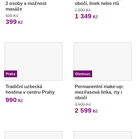
2 osoby a možnost
obočí, linek nebo rtů
masáže
1 500 Kč
1 349
500 Kč
Kč
399
Kč
Praha
Olomouc
Tradiční uzbecká
Permanentní make-up:
hostina v centru Prahy
meziřasová linka, rty i
obočí
990
Kč
3 500 Kč
2 599
Kč