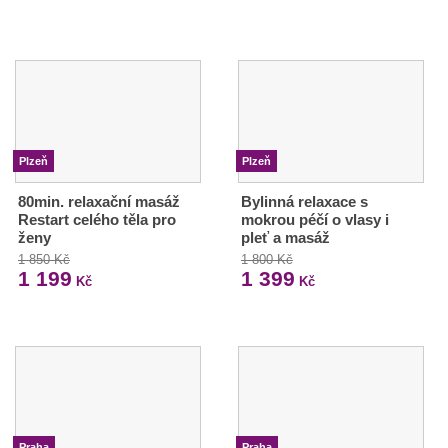
Plzeň
Plzeň
80min. relaxační masáž
Bylinná relaxace s
Restart celého těla pro
mokrou péčí o vlasy i
ženy
pleť a masáž
1 850 Kč
1 800 Kč
1 199
1 399
Kč
Kč
Praha
Praha