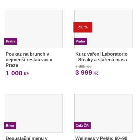
-50 %
Praha
Praha
Poukaz na brunch v
Kurz vaření Laboratorio
nejmenší restauraci v
- Steaky a stařená masa
Praze
7 998 Kč
3 999
1 000
Kč
Kč
Brno
Celá ČR
Degustační menu v
Wellness v Pekle: 60–90