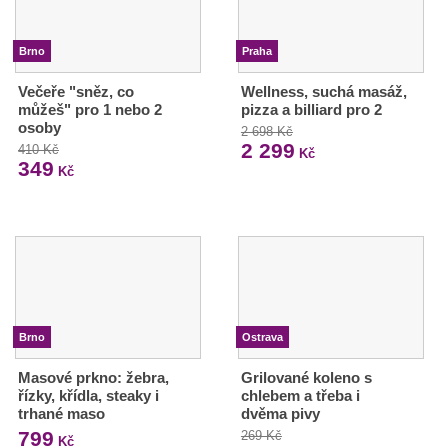
Brno
Praha
Večeře "sněz, co
Wellness, suchá masáž,
můžeš" pro 1 nebo 2
pizza a billiard pro 2
osoby
2 698 Kč
2 299
410 Kč
Kč
349
Kč
Brno
Ostrava
Masové prkno: žebra,
Grilované koleno s
řízky, křídla, steaky i
chlebem a třeba i
trhané maso
dvěma pivy
799
269 Kč
Kč