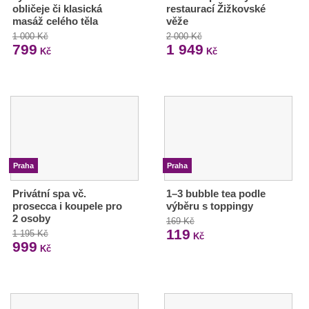
obličeje či klasická
restaurací Žižkovské
masáž celého těla
věže
1 000 Kč
2 000 Kč
799
1 949
Kč
Kč
Praha
Praha
Privátní spa vč.
1–3 bubble tea podle
prosecca i koupele pro
výběru s toppingy
2 osoby
169 Kč
119
1 195 Kč
Kč
999
Kč