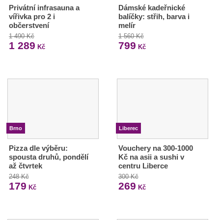
Privátní infrasauna a
Dámské kadeřnické
vířivka pro 2 i
balíčky: střih, barva i
občerstvení
melír
1 490 Kč
1 560 Kč
1 289
799
Kč
Kč
Brno
Liberec
Pizza dle výběru:
Vouchery na 300-1000
spousta druhů, pondělí
Kč na asii a sushi v
až čtvrtek
centru Liberce
248 Kč
300 Kč
179
269
Kč
Kč