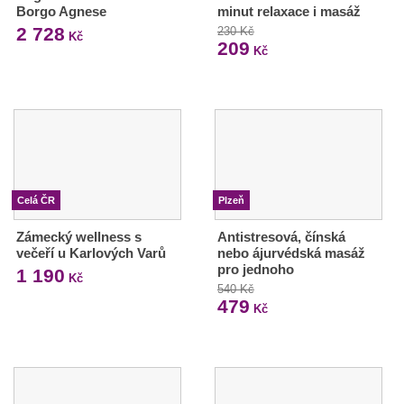
Borgo Agnese
minut relaxace i masáž
2 728
230 Kč
Kč
209
Kč
Celá ČR
Plzeň
Zámecký wellness s
Antistresová, čínská
večeří u Karlových Varů
nebo ájurvédská masáž
pro jednoho
1 190
Kč
540 Kč
479
Kč