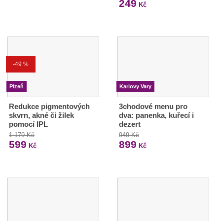
249
Kč
-49 %
Plzeň
Karlovy Vary
Redukce pigmentových
3chodové menu pro
skvrn, akné či žilek
dva: panenka, kuřecí i
pomocí IPL
dezert
1 179 Kč
949 Kč
599
899
Kč
Kč