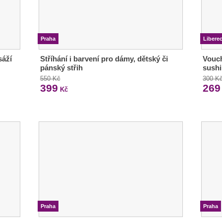
Praha
Libere
sáží
Stříhání i barvení pro dámy, dětský či
Vouch
pánský střih
sushi
550 Kč
300 K
399
269
Kč
Praha
Praha