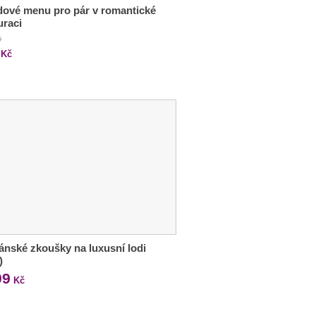
ové menu pro pár v romantické
uraci
č
Kč
ánské zkoušky na luxusní lodi
)
99
Kč