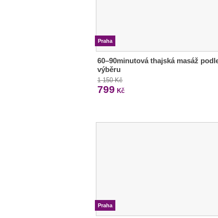
Praha
60–90minutová thajská masáž podl
výběru
1 150 Kč
799
Kč
Praha