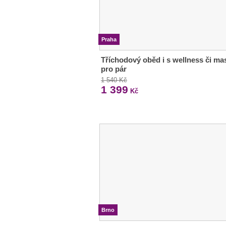
Praha
Tříchodový oběd i s wellness či ma
pro pár
1 540 Kč
1 399
Kč
Brno