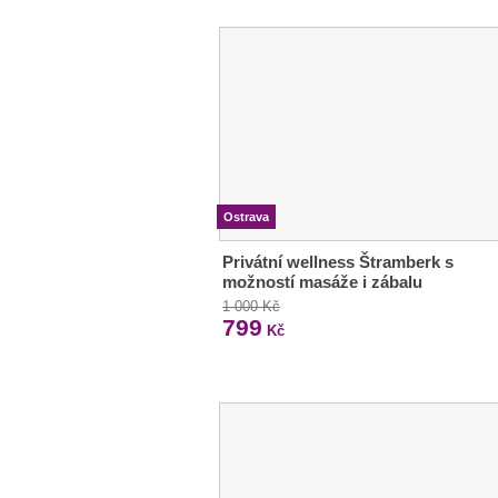
Ostrava
Privátní wellness Štramberk s
možností masáže i zábalu
1 000 Kč
799
Kč