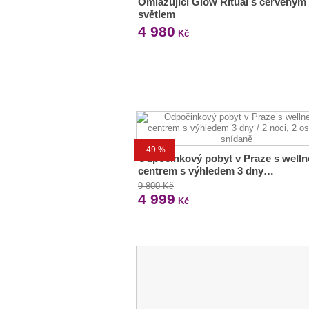
Omlazující Glow Ritual s červeným
světlem
4 980
Kč
-49 %
Odpočinkový pobyt v Praze s welln
centrem s výhledem 3 dny…
9 800 Kč
4 999
Kč