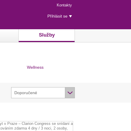
Menu
Kontakty
rychlého
Uživatelské
přístupu
Přihlásit se
menu
Služby
Wellness
Doporučené