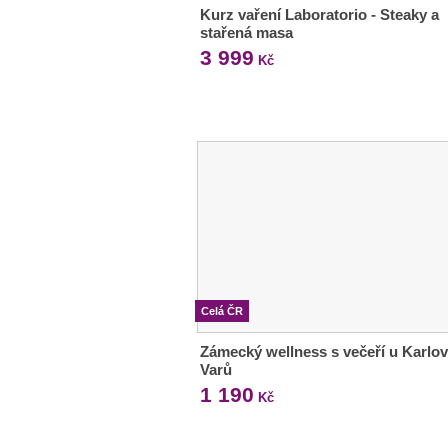
Kurz vaření Laboratorio - Steaky a
stařená masa
3 999
Kč
Celá ČR
Zámecký wellness s večeří u Karlo
Varů
1 190
Kč