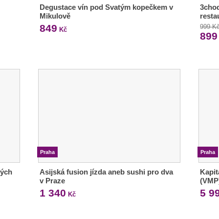
Degustace vín pod Svatým kopečkem v
3chod
Mikulově
resta
849
999 K
Kč
899
Praha
Praha
vých
Asijská fusion jízda aneb sushi pro dva
Kapit
v Praze
(VMP
1 340
5 9
Kč