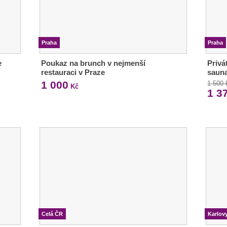
Praha
Praha
e
Poukaz na brunch v nejmenší
Privá
restauraci v Praze
sauna
1 000
1 500
Kč
1 3
Celá ČR
Karlov