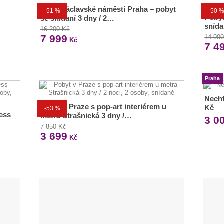
Hotel Václavské náměstí Praha – pobyt
-51 %
-50 
Pobyt
se snídaní 3 dny / 2…
sníd
16 200 Kč
7 999
14 90
Kč
7 4
Praha
Necht
Pobyt v Praze s pop-art interiérem u
Kč
-53 %
ess
metra Strašnická 3 dny /…
3 0
7 850 Kč
3 699
Kč