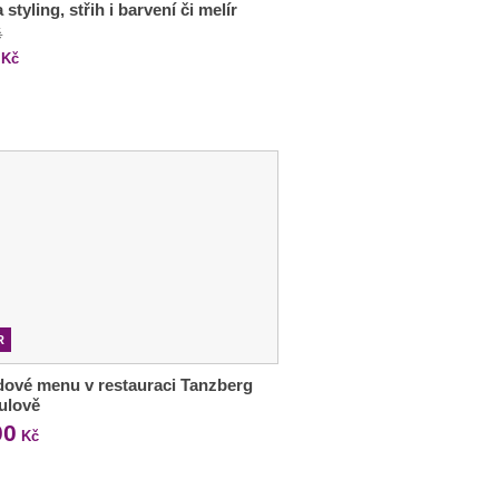
 styling, střih i barvení či melír
č
Kč
R
ové menu v restauraci Tanzberg
ulově
00
Kč