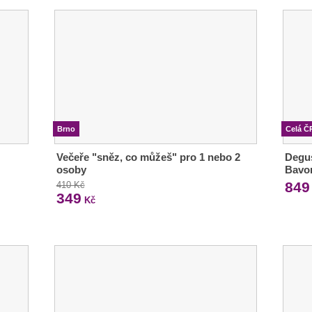
Brno
Celá Č
Večeře "sněz, co můžeš" pro 1 nebo 2
Degus
osoby
Bavo
849
410 Kč
349
Kč