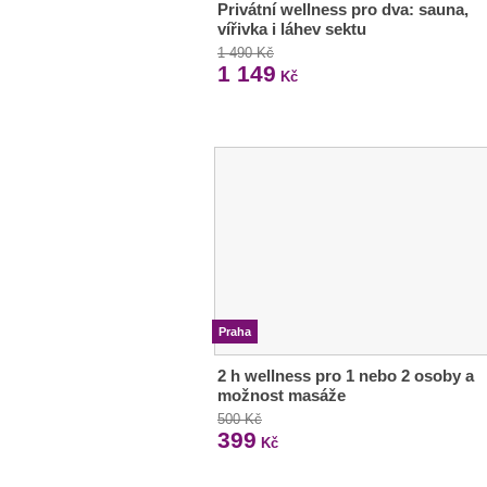
Privátní wellness pro dva: sauna,
vířivka i láhev sektu
1 490 Kč
1 149
Kč
Praha
2 h wellness pro 1 nebo 2 osoby a
možnost masáže
500 Kč
399
Kč