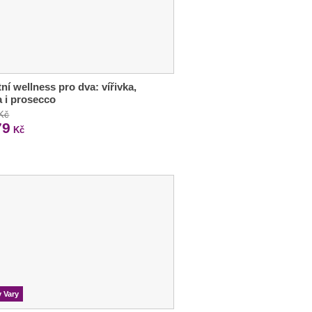
tní wellness pro dva: vířivka,
 i prosecco
 Kč
79
Kč
y Vary