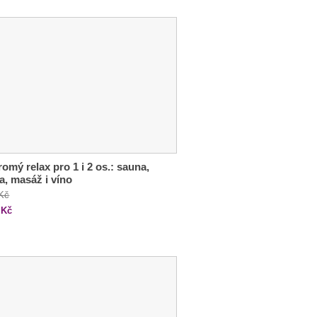
omý relax pro 1 i 2 os.: sauna,
ka, masáž i víno
 Kč
Kč