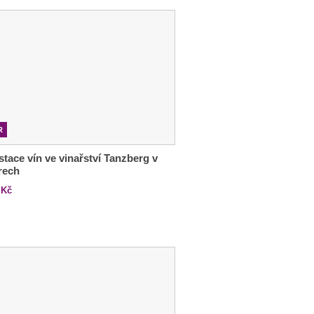
R
tace vín ve vinařství Tanzberg v
rech
Kč