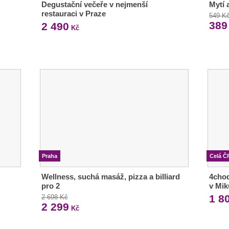
Degustační večeře v nejmenší
Mytí a
restauraci v Praze
549 K
389
2 490
Kč
Praha
Celá Č
Wellness, suchá masáž, pizza a billiard
4chod
pro 2
v Mik
1 8
2 698 Kč
2 299
Kč