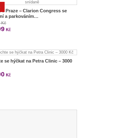
%
 v Praze – Clarion Congress se
aní a parkováním…
0 Kč
99
Kč
e se hýčkat na Petra Clinic – 3000
00
Kč