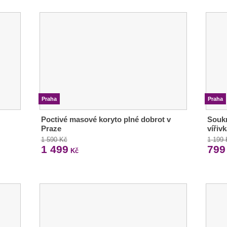
Praha
Praha
Poctivé masové koryto plné dobrot v
Soukr
Praze
vířiv
1 590 Kč
1 199
1 499
799
Kč