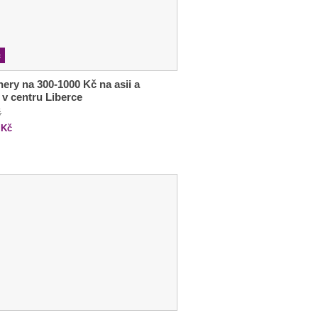
c
ery na 300-1000 Kč na asii a
 v centru Liberce
č
Kč