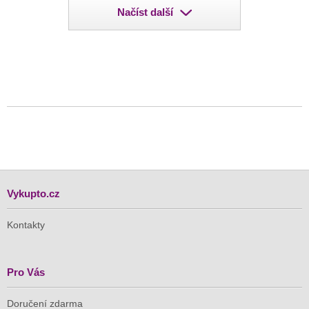
Načíst další
Vykupto.cz
Kontakty
Pro Vás
Doručení zdarma