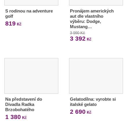
S rodinou na adventure
Pronájem amerických
golf
aut dle vlastního
výběru: Dodge,
819
Kč
Mustang…
3 990 Kč
3 392
Kč
Na představení do
Gelatodílna: vyrobte si
Divadla Radka
italské gelato
Brzobohatého
2 690
Kč
1 380
Kč