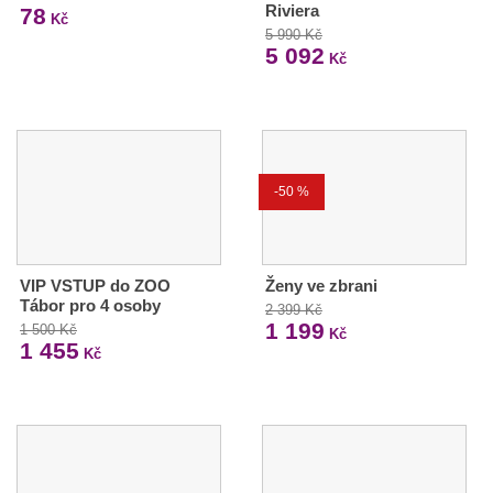
Riviera
78
Kč
5 990 Kč
5 092
Kč
-50 %
VIP VSTUP do ZOO
Ženy ve zbrani
Tábor pro 4 osoby
2 399 Kč
1 199
1 500 Kč
Kč
1 455
Kč