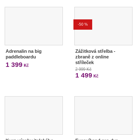
-50 %
Adrenalin na big
Zážitková střelba -
paddleboardu
zbraně z online
stříleček
1 399
Kč
2 999 Kč
1 499
Kč