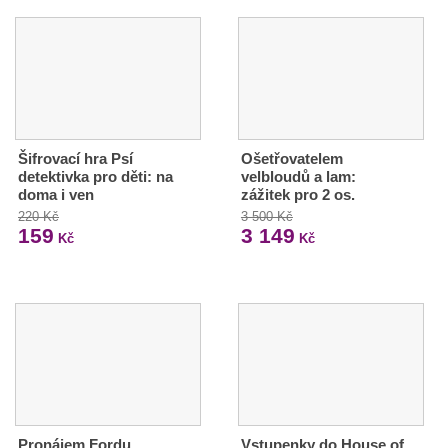
Šifrovací hra Psí
Ošetřovatelem
detektivka pro děti: na
velbloudů a lam:
doma i ven
zážitek pro 2 os.
220 Kč
3 500 Kč
159
3 149
Kč
Kč
Pronájem Fordu
Vstupenky do House of