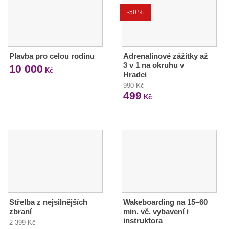
-50 %
Plavba pro celou rodinu
Adrenalinové zážitky až
3 v 1 na okruhu v
10 000
Kč
Hradci
990 Kč
499
Kč
Střelba z nejsilnějších
Wakeboarding na 15–60
zbraní
min. vč. vybavení i
instruktora
2 399 Kč