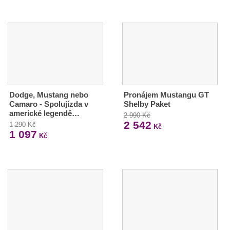
Dodge, Mustang nebo
Pronájem Mustangu GT
Camaro - Spolujízda v
Shelby Paket
americké legendě…
2 990 Kč
2 542
1 290 Kč
Kč
1 097
Kč