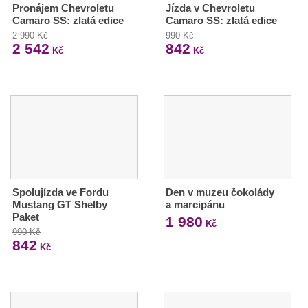
Pronájem Chevroletu
Jízda v Chevroletu
Camaro SS: zlatá edice
Camaro SS: zlatá edice
2 990 Kč
990 Kč
2 542
842
Kč
Kč
Spolujízda ve Fordu
Den v muzeu čokolády
Mustang GT Shelby
a marcipánu
Paket
1 980
Kč
990 Kč
842
Kč