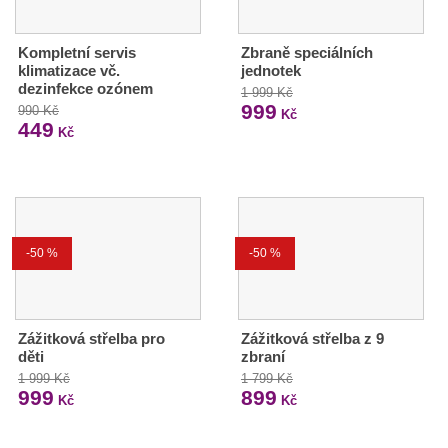
Kompletní servis
Zbraně speciálních
klimatizace vč.
jednotek
dezinfekce ozónem
1 999 Kč
999
990 Kč
Kč
449
Kč
-50 %
-50 %
Zážitková střelba pro
Zážitková střelba z 9
děti
zbraní
1 999 Kč
1 799 Kč
999
899
Kč
Kč