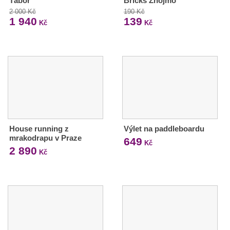
Tábor
Bricks Znojmo
2 000 Kč
190 Kč
1 940
139
Kč
Kč
House running z
Výlet na paddleboardu
mrakodrapu v Praze
649
Kč
2 890
Kč