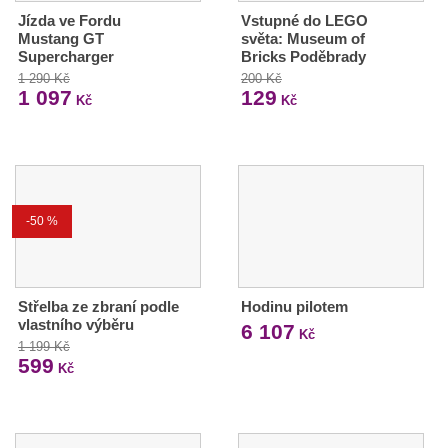
Jízda ve Fordu
Vstupné do LEGO
Mustang GT
světa: Museum of
Supercharger
Bricks Poděbrady
1 290 Kč
200 Kč
1 097
129
Kč
Kč
-50 %
Střelba ze zbraní podle
Hodinu pilotem
vlastního výběru
6 107
Kč
1 199 Kč
599
Kč