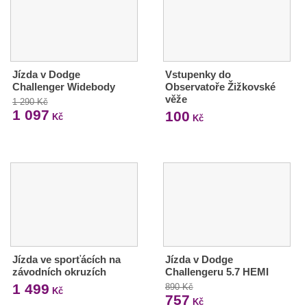
Jízda v Dodge
Vstupenky do
Challenger Widebody
Observatoře Žižkovské
věže
1 290 Kč
1 097
100
Kč
Kč
Jízda ve sporťácích na
Jízda v Dodge
závodních okruzích
Challengeru 5.7 HEMI
1 499
890 Kč
Kč
757
Kč