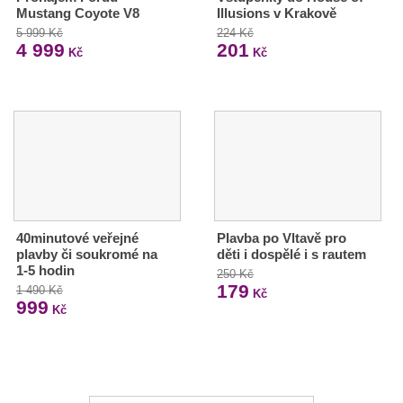
Mustang Coyote V8
Illusions v Krakově
5 999 Kč
224 Kč
4 999
201
Kč
Kč
40minutové veřejné
Plavba po Vltavě pro
plavby či soukromé na
děti i dospělé i s rautem
1-5 hodin
250 Kč
179
1 490 Kč
Kč
999
Kč