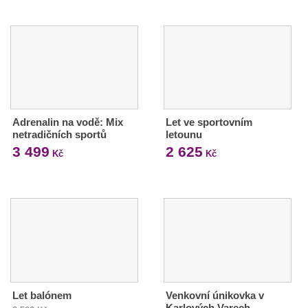
Adrenalin na vodě: Mix
Let ve sportovním
netradičních sportů
letounu
3 499
2 625
Kč
Kč
Let balónem
Venkovní únikovka v
Karlových Varech