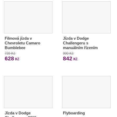
Filmová jízda v
Jízda v Dodge
Chevroletu Camaro
Challengeru s
Bumblebee
manuálním řízením
739 Kč
990 Kč
628
842
Kč
Kč
Jízda v Dodge
Flyboarding