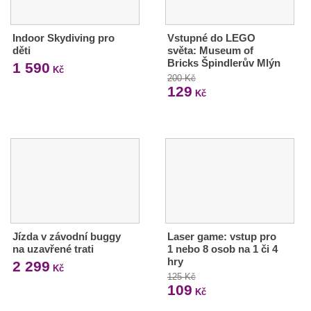
Indoor Skydiving pro
Vstupné do LEGO
děti
světa: Museum of
Bricks Špindlerův Mlýn
1 590
Kč
200 Kč
129
Kč
Jízda v závodní buggy
Laser game: vstup pro
na uzavřené trati
1 nebo 8 osob na 1 či 4
hry
2 299
Kč
125 Kč
109
Kč