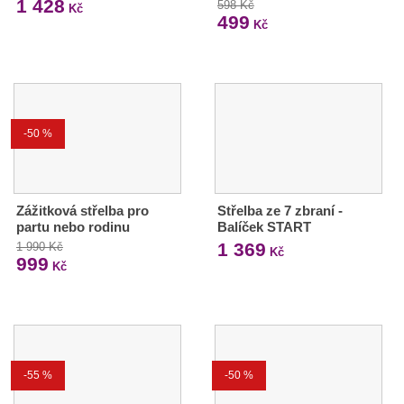
1 428
598 Kč
Kč
499
Kč
-50 %
Zážitková střelba pro
Střelba ze 7 zbraní -
partu nebo rodinu
Balíček START
1 369
1 990 Kč
Kč
999
Kč
-55 %
-50 %