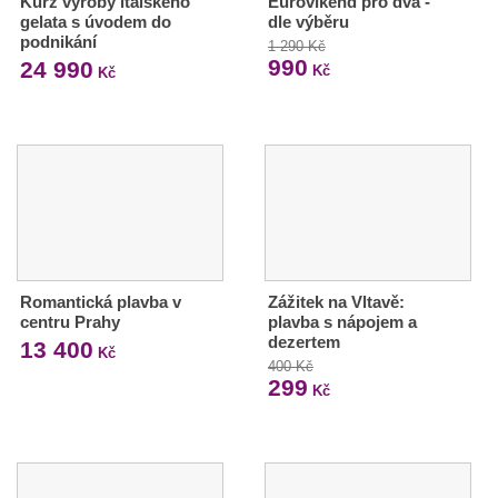
Kurz výroby italského
Eurovíkend pro dva -
gelata s úvodem do
dle výběru
podnikání
1 290 Kč
990
24 990
Kč
Kč
Romantická plavba v
Zážitek na Vltavě:
centru Prahy
plavba s nápojem a
dezertem
13 400
Kč
400 Kč
299
Kč