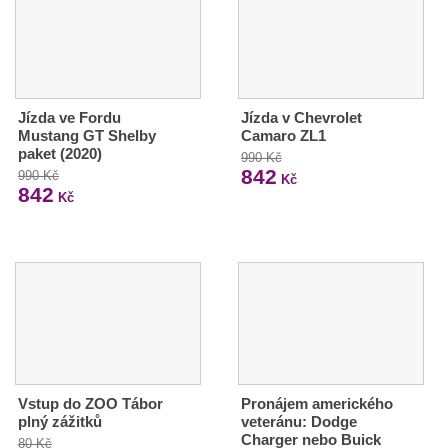
Jízda ve Fordu
Jízda v Chevrolet
Mustang GT Shelby
Camaro ZL1
paket (2020)
990 Kč
842
990 Kč
Kč
842
Kč
Vstup do ZOO Tábor
Pronájem amerického
plný zážitků
veteránu: Dodge
Charger nebo Buick
80 Kč