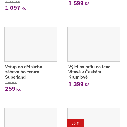
1 599
1 290 Kč
Kč
1 097
Kč
Vstup do dětského
Výlet na raftu na řece
zábavního centra
Vltavě v Českém
Superland
Krumlově
1 399
279 Kč
Kč
259
Kč
-50 %