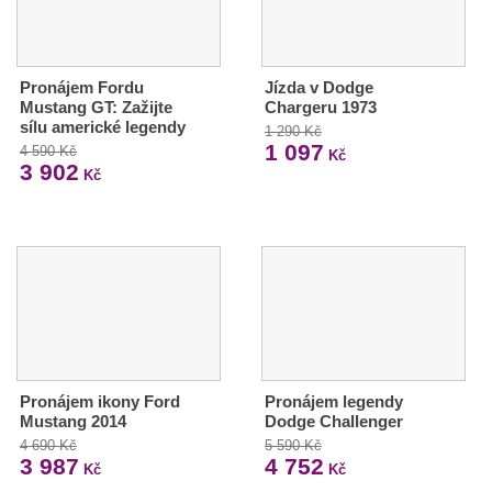
Pronájem Fordu
Jízda v Dodge
Mustang GT: Zažijte
Chargeru 1973
sílu americké legendy
1 290 Kč
1 097
4 590 Kč
Kč
3 902
Kč
Pronájem ikony Ford
Pronájem legendy
Mustang 2014
Dodge Challenger
4 690 Kč
5 590 Kč
3 987
4 752
Kč
Kč