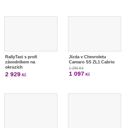
RallyTaxi s profi
Jízda v Chevroletu
závodníkem na
Camaro SS ZL1 Cabrio
okruzích
1 290 Kč
1 097
2 929
Kč
Kč