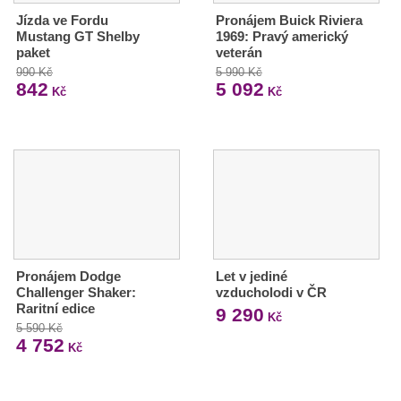
Jízda ve Fordu
Pronájem Buick Riviera
Mustang GT Shelby
1969: Pravý americký
paket
veterán
990 Kč
5 990 Kč
842
5 092
Kč
Kč
Pronájem Dodge
Let v jediné
Challenger Shaker:
vzducholodi v ČR
Raritní edice
9 290
Kč
5 590 Kč
4 752
Kč