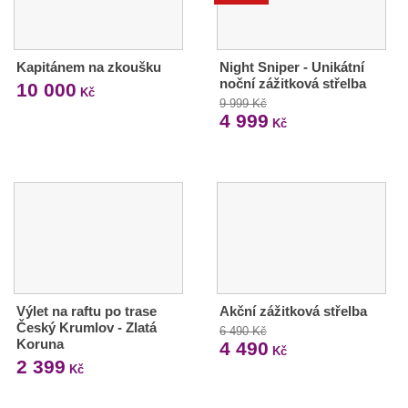
Kapitánem na zkoušku
Night Sniper - Unikátní
noční zážitková střelba
10 000
Kč
9 999 Kč
4 999
Kč
Výlet na raftu po trase
Akční zážitková střelba
Český Krumlov - Zlatá
6 490 Kč
Koruna
4 490
Kč
2 399
Kč