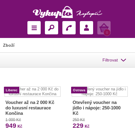
Košík
0
Zboží
Filtrovat
Liberec
Ostrava
Voucher až na 2 000 Kč
Otevřený voucher na
do luxusní restaurace
jídlo i nápoje: 250-1000
Končina
Kč
1 000 Kč
250 Kč
949
229
Kč
Kč