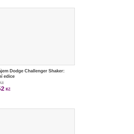
jem Dodge Challenger Shaker:
ní edice
 Kč
52
Kč