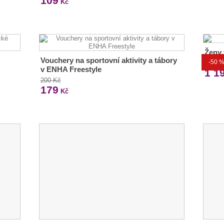
109
Kč
Ženy 
Vouchery na sportovní aktivity a tábory
-50 
2 399
v ENHA Freestyle
1 1
200 Kč
179
Kč