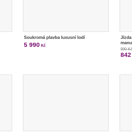
Soukromá plavba luxusní lodí
Jízda
manu
5 990
Kč
990 K
842