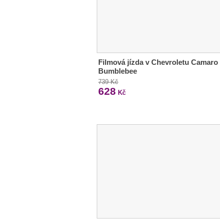
Filmová jízda v Chevroletu Camaro
Bumblebee
739 Kč
628
Kč