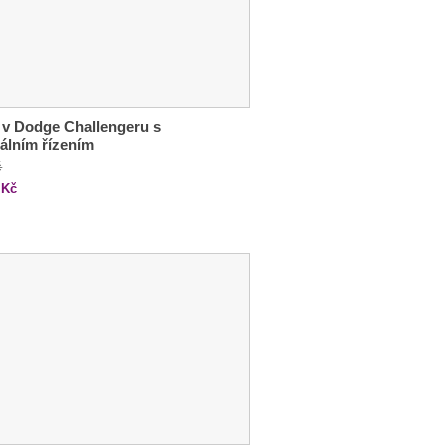
 v Dodge Challengeru s
álním řízením
č
Kč