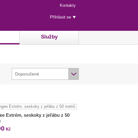
Menu
Kontakty
rychlého
Uživatelské
přístupu
Přihlásit se
menu
Služby
Doporučené
e Extrém, seskoky z jeřábu z 50
ů
90
Kč