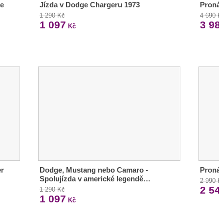
te
Jízda v Dodge Chargeru 1973
Proná
1 290 Kč
4 690
1 097
3 9
Kč
er
Dodge, Mustang nebo Camaro -
Pron
Spolujízda v americké legendě…
2 990
2 5
1 290 Kč
1 097
Kč