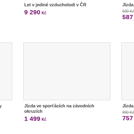
Let v jediné vzducholodi v ČR
Jízda
9 290
690 K
Kč
587
y
Jízda ve sporťácích na závodních
Jízda
okruzích
890 K
757
1 499
Kč