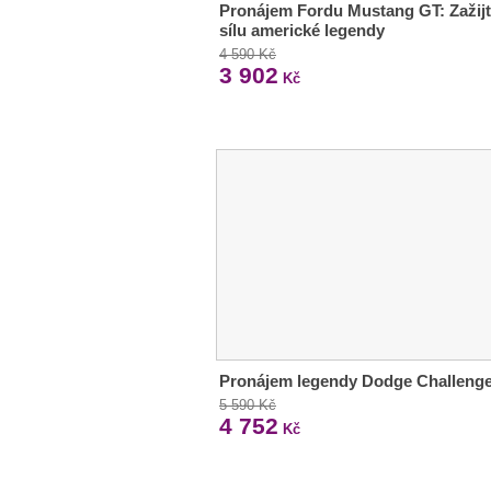
Pronájem Fordu Mustang GT: Zažij
sílu americké legendy
4 590 Kč
3 902
Kč
Pronájem legendy Dodge Challeng
5 590 Kč
4 752
Kč