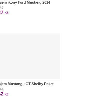
jem ikony Ford Mustang 2014
 Kč
87
Kč
ájem Mustangu GT Shelby Paket
 Kč
42
Kč