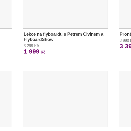
Lekce na flyboardu s Petrem Civínem a
Pron
FlyboardShow
3 990
3 3
3 299 Kč
1 999
Kč