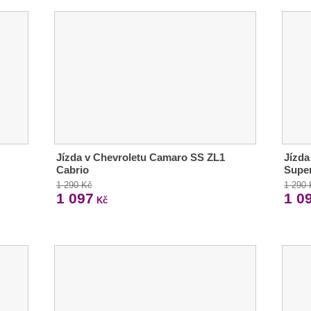
Jízda v Chevroletu Camaro SS ZL1
Jízda
Cabrio
Supe
1 290 Kč
1 290
1 097
1 0
Kč