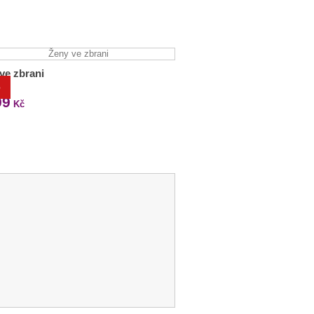
ve zbrani
%
 Kč
99
Kč