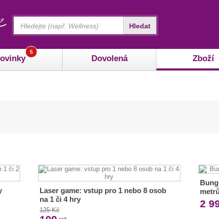
Vyhledávání
Hledat
5
ovinky
Dovolená
Zboží
Bunge
y
Laser game: vstup pro 1 nebo 8 osob
metr
na 1 či 4 hry
2 9
125 Kč