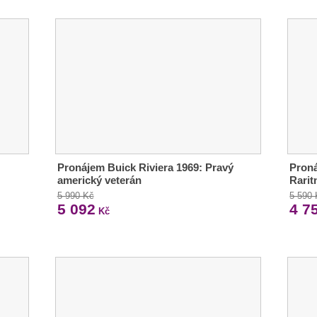
Pronájem Buick Riviera 1969: Pravý
Proná
americký veterán
Rarit
5 990 Kč
5 590
5 092
4 7
Kč