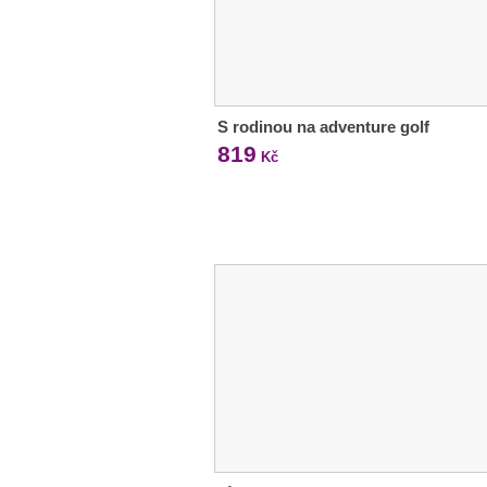
S rodinou na adventure golf
819
Kč