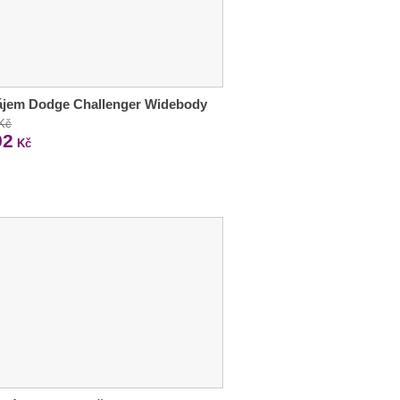
ájem Dodge Challenger Widebody
 Kč
92
Kč