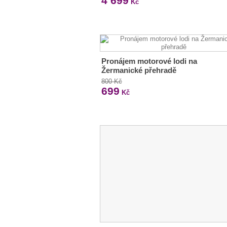
4 699
Kč
Pronájem motorové lodi na
Žermanické přehradě
800 Kč
699
Kč