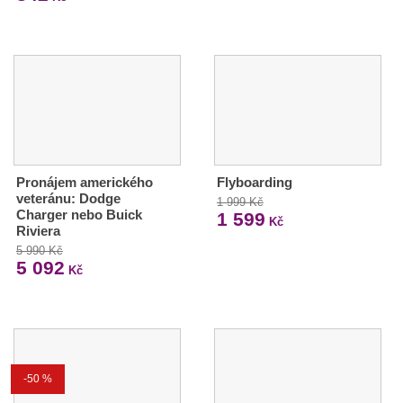
Pronájem amerického
Flyboarding
veteránu: Dodge
1 999 Kč
Charger nebo Buick
1 599
Kč
Riviera
5 990 Kč
5 092
Kč
-50 %