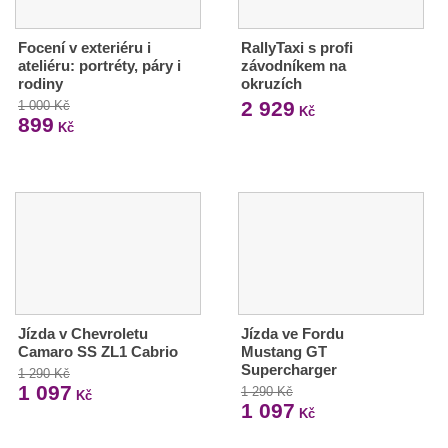
Focení v exteriéru i
RallyTaxi s profi
ateliéru: portréty, páry i
závodníkem na
rodiny
okruzích
2 929
1 000 Kč
Kč
899
Kč
Jízda v Chevroletu
Jízda ve Fordu
Camaro SS ZL1 Cabrio
Mustang GT
Supercharger
1 290 Kč
1 097
1 290 Kč
Kč
1 097
Kč