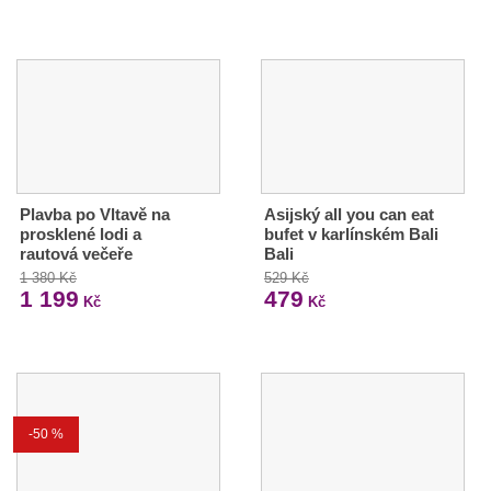
Plavba po Vltavě na
Asijský all you can eat
prosklené lodi a
bufet v karlínském Bali
rautová večeře
Bali
1 380 Kč
529 Kč
1 199
479
Kč
Kč
-50 %