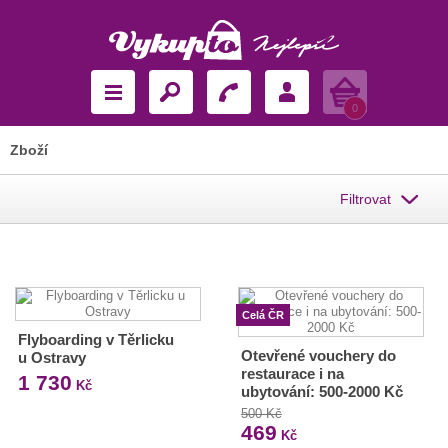
Košík
0
Zboží
Filtrovat
Celá ČR
Flyboarding v Těrlicku
Otevřené vouchery do
u Ostravy
restaurace i na
1 730
Kč
ubytování: 500-2000 Kč
500 Kč
469
Kč