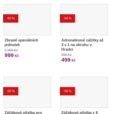
-50 %
-50 %
Zbraně speciálních
Adrenalinové zážitky až
jednotek
3 v 1 na okruhu v
Hradci
1 999 Kč
999
990 Kč
Kč
499
Kč
-50 %
-50 %
Zážitková střelba pro
Zážitková střelba z 9