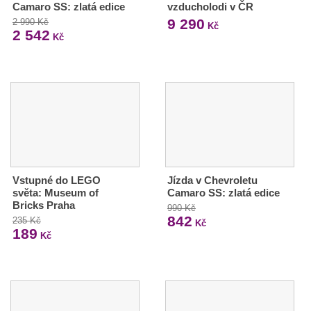
Camaro SS: zlatá edice
vzducholodi v ČR
9 290
2 990 Kč
Kč
2 542
Kč
Vstupné do LEGO
Jízda v Chevroletu
světa: Museum of
Camaro SS: zlatá edice
Bricks Praha
990 Kč
842
235 Kč
Kč
189
Kč