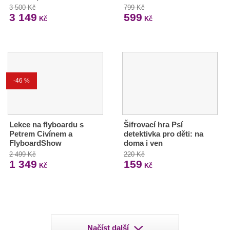
3 500 Kč
799 Kč
3 149
599
Kč
Kč
-46 %
Lekce na flyboardu s
Šifrovací hra Psí
Petrem Civínem a
detektivka pro děti: na
FlyboardShow
doma i ven
2 499 Kč
220 Kč
1 349
159
Kč
Kč
Načíst další