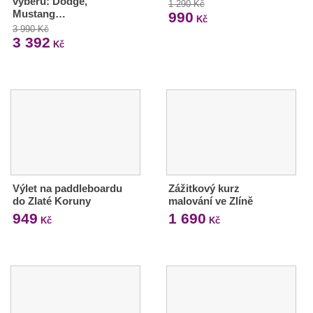
výběru: Dodge,
1 290 Kč
Mustang…
990
Kč
3 990 Kč
3 392
Kč
Výlet na paddleboardu
Zážitkový kurz
do Zlaté Koruny
malování ve Zlíně
949
1 690
Kč
Kč