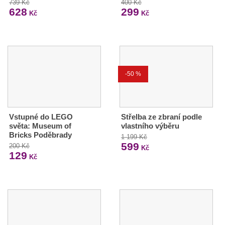
739 Kč
400 Kč
628
299
Kč
Kč
-50 %
Vstupné do LEGO
Střelba ze zbraní podle
světa: Museum of
vlastního výběru
Bricks Poděbrady
1 199 Kč
599
200 Kč
Kč
129
Kč