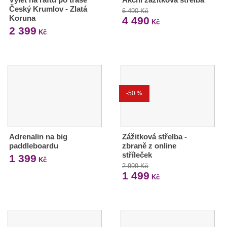
Český Krumlov - Zlatá
6 490 Kč
Koruna
4 490
Kč
2 399
Kč
-50 %
Adrenalin na big
Zážitková střelba -
paddleboardu
zbraně z online
stříleček
1 399
Kč
2 999 Kč
1 499
Kč