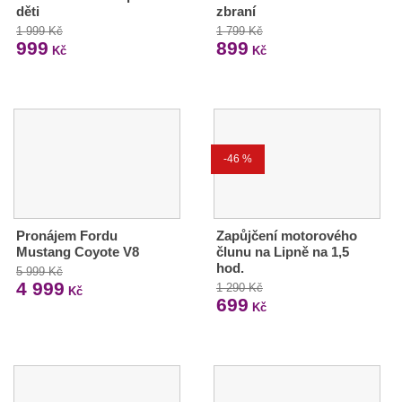
děti
zbraní
1 999 Kč
1 799 Kč
999
899
Kč
Kč
-46 %
Pronájem Fordu
Zapůjčení motorového
Mustang Coyote V8
člunu na Lipně na 1,5
hod.
5 999 Kč
4 999
1 290 Kč
Kč
699
Kč