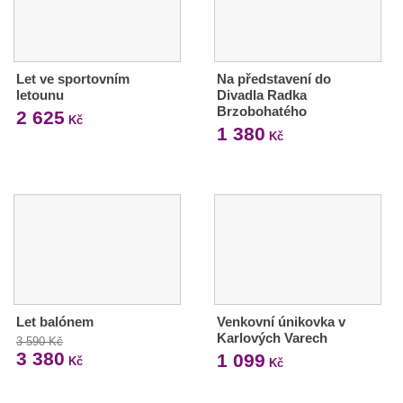
Let ve sportovním
Na představení do
letounu
Divadla Radka
Brzobohatého
2 625
Kč
1 380
Kč
Let balónem
Venkovní únikovka v
Karlových Varech
3 590 Kč
3 380
1 099
Kč
Kč