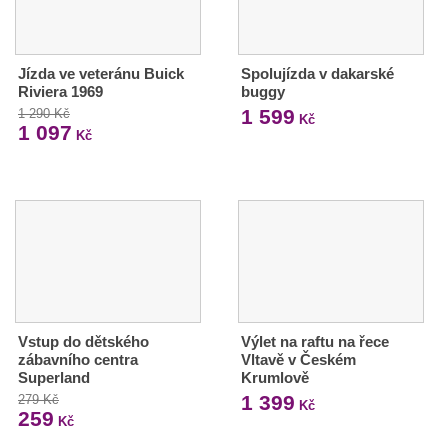
Jízda ve veteránu Buick
Spolujízda v dakarské
Riviera 1969
buggy
1 599
1 290 Kč
Kč
1 097
Kč
Vstup do dětského
Výlet na raftu na řece
zábavního centra
Vltavě v Českém
Superland
Krumlově
1 399
279 Kč
Kč
259
Kč