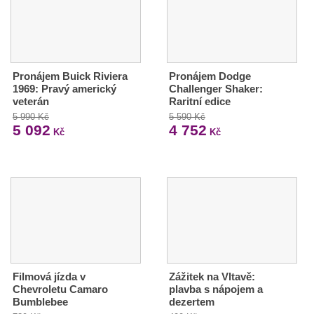
Pronájem Buick Riviera
Pronájem Dodge
1969: Pravý americký
Challenger Shaker:
veterán
Raritní edice
5 990 Kč
5 590 Kč
5 092
4 752
Kč
Kč
Filmová jízda v
Zážitek na Vltavě:
Chevroletu Camaro
plavba s nápojem a
Bumblebee
dezertem