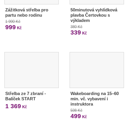
Zážitková střelba pro
50minutová vyhlídková
partu nebo rodinu
plavba Čertovkou s
výkladem
1 990 Kč
999
380 Kč
Kč
339
Kč
Střelba ze 7 zbraní -
Wakeboarding na 15–60
Balíček START
min. vč. vybavení i
instruktora
1 369
Kč
598 Kč
499
Kč