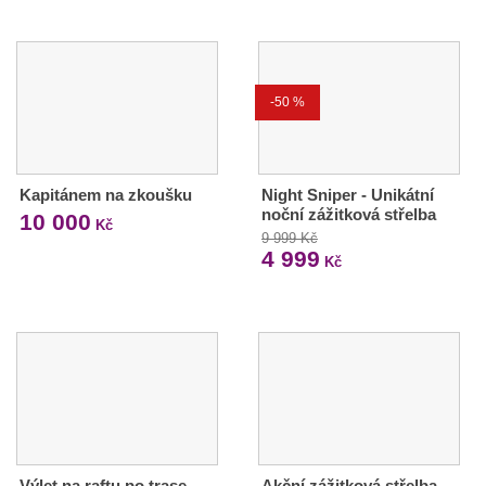
-50 %
Kapitánem na zkoušku
Night Sniper - Unikátní
noční zážitková střelba
10 000
Kč
9 999 Kč
4 999
Kč
Výlet na raftu po trase
Akční zážitková střelba