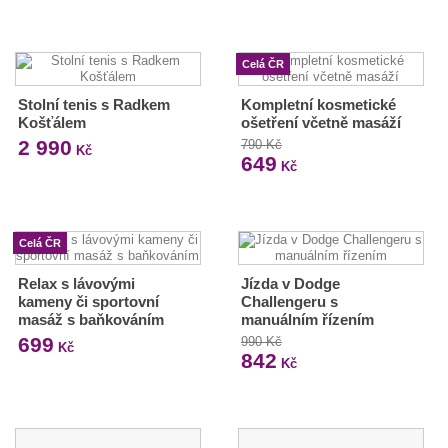
Celá ČR
Stolní tenis s Radkem
Kompletní kosmetické
Košťálem
ošetření včetně masáží
2 990
790 Kč
Kč
649
Kč
Celá ČR
Relax s lávovými
Jízda v Dodge
kameny či sportovní
Challengeru s
masáž s baňkováním
manuálním řízením
699
990 Kč
Kč
842
Kč