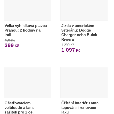
Velká vyhlídková plavba
Jízda v americkém
Prahou: 2 hodiny na
veteránu: Dodge
lodi
Charger nebo Buick
Riviera
480 Kč
399
1 290 Kč
Kč
1 097
Kč
Ošetřovatelem
Čištění interiéru auta,
velbloudů a lam:
tepování i renovace
zážitek pro 2 os.
laku