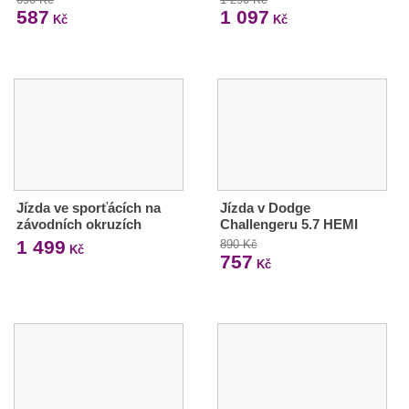
587
1 097
Kč
Kč
Jízda ve sporťácích na
Jízda v Dodge
závodních okruzích
Challengeru 5.7 HEMI
1 499
890 Kč
Kč
757
Kč