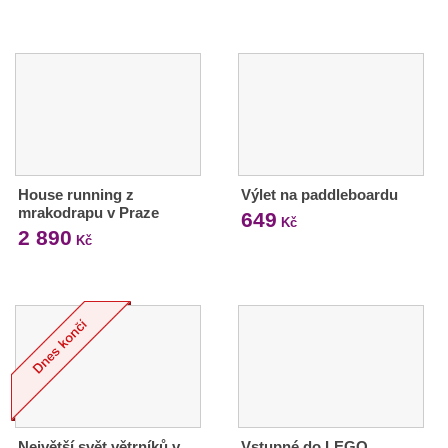
House running z
Výlet na paddleboardu
mrakodrapu v Praze
649
Kč
2 890
Kč
Největší svět větrníků v
Vstupné do LEGO