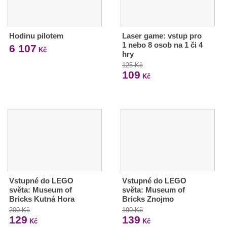
Hodinu pilotem
Laser game: vstup pro
1 nebo 8 osob na 1 či 4
6 107
Kč
hry
125 Kč
109
Kč
Vstupné do LEGO
Vstupné do LEGO
světa: Museum of
světa: Museum of
Bricks Kutná Hora
Bricks Znojmo
200 Kč
190 Kč
129
139
Kč
Kč