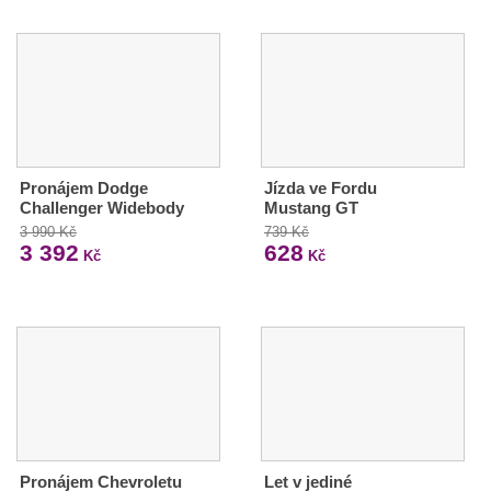
Pronájem Dodge
Jízda ve Fordu
Challenger Widebody
Mustang GT
3 990 Kč
739 Kč
3 392
628
Kč
Kč
Pronájem Chevroletu
Let v jediné