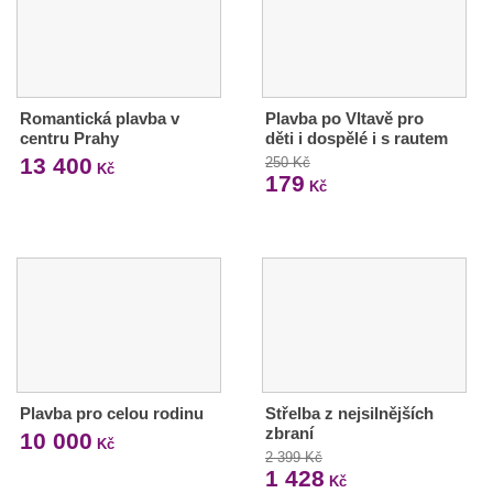
Romantická plavba v
Plavba po Vltavě pro
centru Prahy
děti i dospělé i s rautem
13 400
250 Kč
Kč
179
Kč
Plavba pro celou rodinu
Střelba z nejsilnějších
zbraní
10 000
Kč
2 399 Kč
1 428
Kč