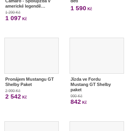
Camaro - Spolujízda v
děti
americké legendě…
1 590
Kč
1 290 Kč
1 097
Kč
Pronájem Mustangu GT
Jízda ve Fordu
Shelby Paket
Mustang GT Shelby
paket
2 990 Kč
2 542
990 Kč
Kč
842
Kč