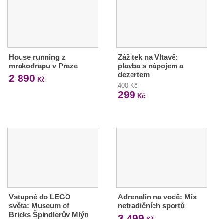
House running z
Zážitek na Vltavě:
mrakodrapu v Praze
plavba s nápojem a
dezertem
2 890
Kč
400 Kč
299
Kč
Vstupné do LEGO
Adrenalin na vodě: Mix
světa: Museum of
netradičních sportů
Bricks Špindlerův Mlýn
3 499