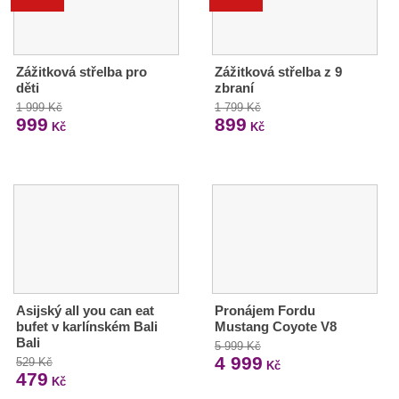
Zážitková střelba pro
Zážitková střelba z 9
děti
zbraní
1 999 Kč
1 799 Kč
999
899
Kč
Kč
Asijský all you can eat
Pronájem Fordu
bufet v karlínském Bali
Mustang Coyote V8
Bali
5 999 Kč
4 999
529 Kč
Kč
479
Kč