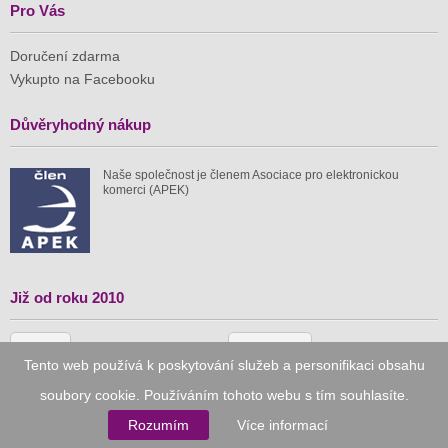
Pro Vás
Doručení zdarma
Vykupto na Facebooku
Důvěryhodný nákup
Naše společnost je členem Asociace pro elektronickou
komerci (APEK)
Již od roku 2010
59 tis.
1 511 mil.
Tento web používá k poskytování služeb a personifikaci obsahu
spuštěných nabídek
ušetřeno nákupy
soubory cookie. Používáním tohoto webu s tím souhlasíte.
Rozumím
Více informací
© 2010–2026
Vykupto.cz
, Všechna práva vyhrazena.