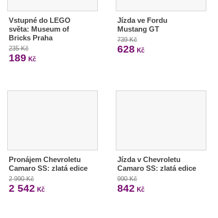
Vstupné do LEGO
Jízda ve Fordu
světa: Museum of
Mustang GT
Bricks Praha
739 Kč
628
235 Kč
Kč
189
Kč
Pronájem Chevroletu
Jízda v Chevroletu
Camaro SS: zlatá edice
Camaro SS: zlatá edice
2 990 Kč
990 Kč
2 542
842
Kč
Kč