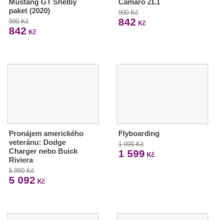
Mustang GT Shelby
Camaro ZL1
paket (2020)
990 Kč
842
990 Kč
Kč
842
Kč
Pronájem amerického
Flyboarding
veteránu: Dodge
1 999 Kč
Charger nebo Buick
1 599
Kč
Riviera
5 990 Kč
5 092
Kč