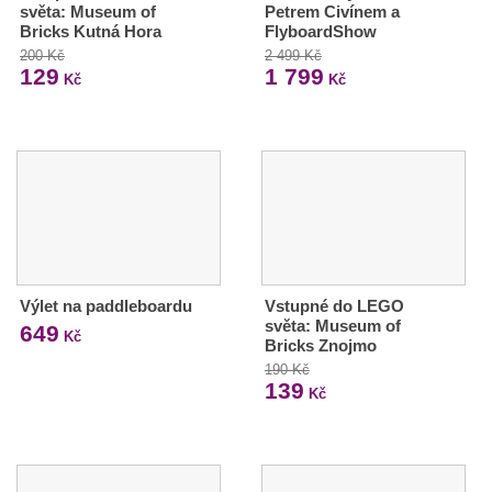
světa: Museum of
Petrem Civínem a
Bricks Kutná Hora
FlyboardShow
200 Kč
2 499 Kč
129
1 799
Kč
Kč
Výlet na paddleboardu
Vstupné do LEGO
světa: Museum of
649
Kč
Bricks Znojmo
190 Kč
139
Kč