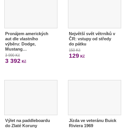
Pronájem amerických
Největší svět větrníků v
aut dle vlastního
ČR: vstupy od středy
výběru: Dodge,
do pátku
Mustang…
150 Kč
129
3 990 Kč
Kč
3 392
Kč
Výlet na paddleboardu
Jízda ve veteránu Buick
do Zlaté Koruny
Riviera 1969