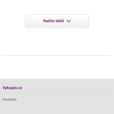
Načíst další
Vykupto.cz
Kontakty