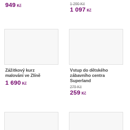
949
1 290 Kč
Kč
1 097
Kč
Zážitkový kurz
Vstup do dětského
malování ve Zlíně
zábavního centra
Superland
1 690
Kč
279 Kč
259
Kč