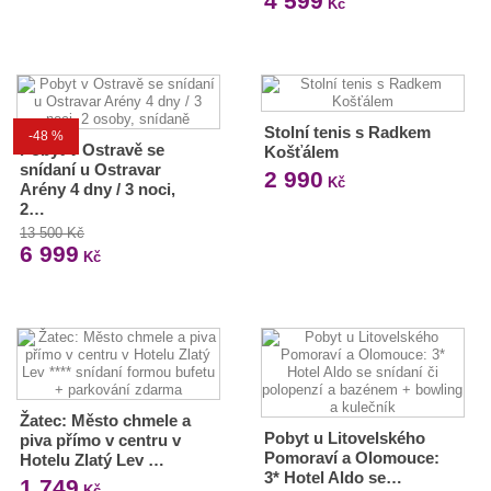
4 599
Kč
Stolní tenis s Radkem
-48 %
Pobyt v Ostravě se
Košťálem
snídaní u Ostravar
2 990
Kč
Arény 4 dny / 3 noci,
2…
13 500 Kč
6 999
Kč
Žatec: Město chmele a
Pobyt u Litovelského
piva přímo v centru v
Pomoraví a Olomouce:
Hotelu Zlatý Lev …
3* Hotel Aldo se…
1 749
Kč