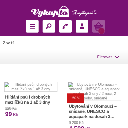
Košík
0
Zboží
Filtrovat
Hlídání psů i drobných
-50 %
mazlíčků na 1 až 3 dny
Ubytování v Olomouci –
120 Kč
snídaně, UNESCO a
99
Kč
aquapark na dosah 3…
9 200 Kč