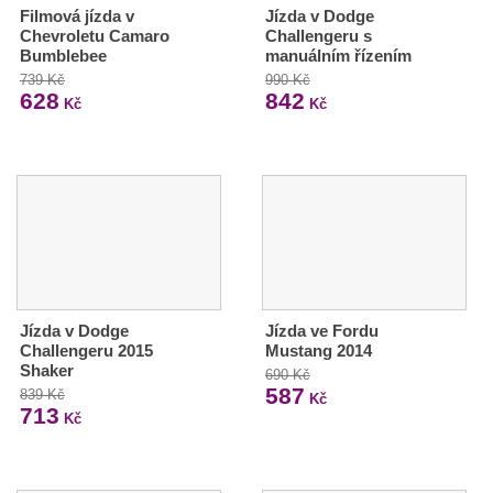
Filmová jízda v
Jízda v Dodge
Chevroletu Camaro
Challengeru s
Bumblebee
manuálním řízením
739 Kč
990 Kč
628
842
Kč
Kč
Jízda v Dodge
Jízda ve Fordu
Challengeru 2015
Mustang 2014
Shaker
690 Kč
587
839 Kč
Kč
713
Kč