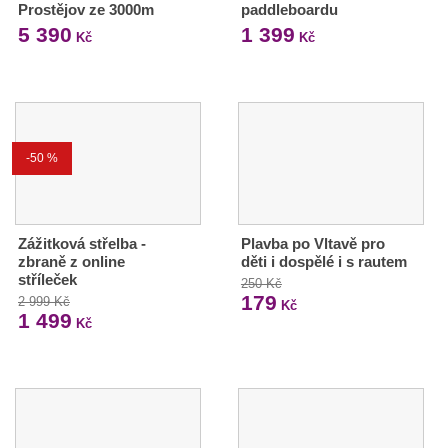
Prostějov ze 3000m
paddleboardu
5 390
1 399
Kč
Kč
-50 %
Zážitková střelba -
Plavba po Vltavě pro
zbraně z online
děti i dospělé i s rautem
stříleček
250 Kč
179
2 999 Kč
Kč
1 499
Kč