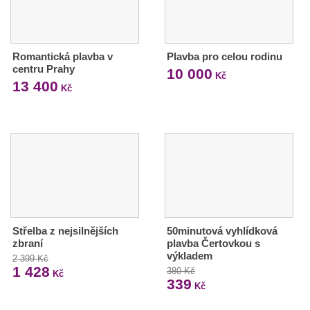
Romantická plavba v
Plavba pro celou rodinu
centru Prahy
10 000
Kč
13 400
Kč
Střelba z nejsilnějších
50minutová vyhlídková
zbraní
plavba Čertovkou s
výkladem
2 399 Kč
1 428
380 Kč
Kč
339
Kč