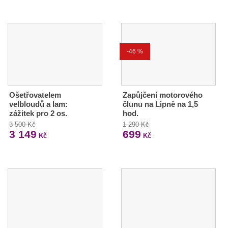
-46 %
Ošetřovatelem
Zapůjčení motorového
velbloudů a lam:
člunu na Lipně na 1,5
zážitek pro 2 os.
hod.
3 500 Kč
1 290 Kč
3 149
699
Kč
Kč