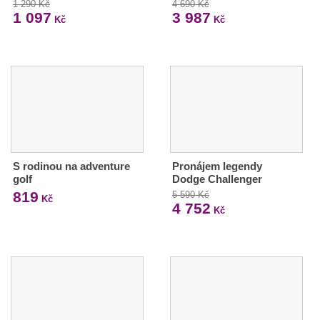
1 290 Kč
4 690 Kč
1 097
3 987
Kč
Kč
S rodinou na adventure
Pronájem legendy
golf
Dodge Challenger
819
5 590 Kč
Kč
4 752
Kč