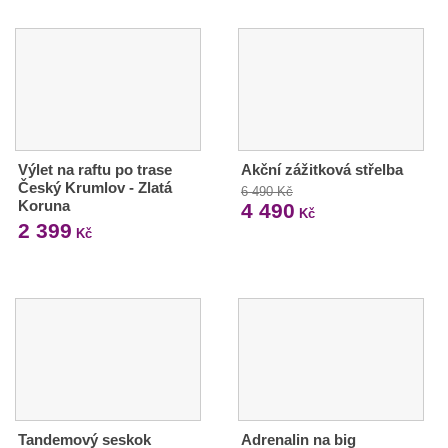
Výlet na raftu po trase
Akční zážitková střelba
Český Krumlov - Zlatá
6 490 Kč
Koruna
4 490
Kč
2 399
Kč
Tandemový seskok
Adrenalin na big