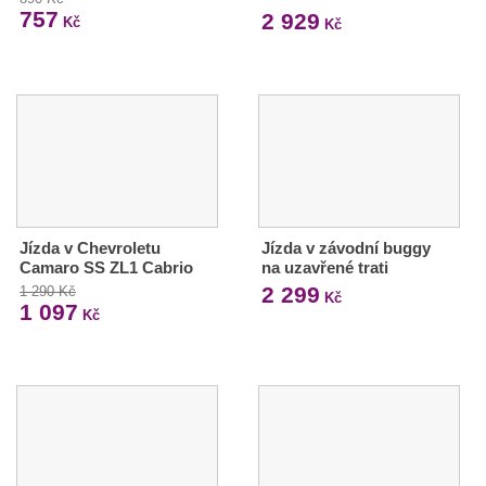
757
2 929
Kč
Kč
Jízda v Chevroletu
Jízda v závodní buggy
Camaro SS ZL1 Cabrio
na uzavřené trati
2 299
1 290 Kč
Kč
1 097
Kč