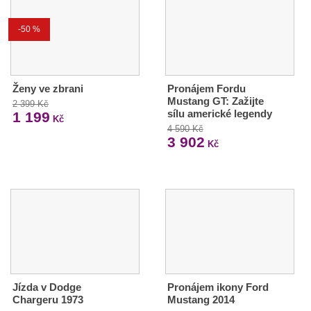
-50 %
Ženy ve zbrani
Pronájem Fordu
Mustang GT: Zažijte
2 399 Kč
sílu americké legendy
1 199
Kč
4 590 Kč
3 902
Kč
Jízda v Dodge
Pronájem ikony Ford
Chargeru 1973
Mustang 2014