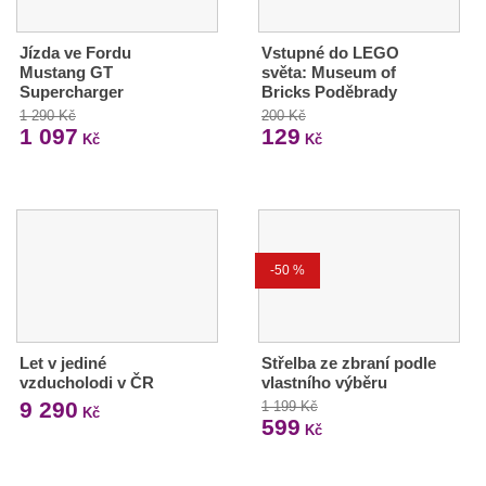
Jízda ve Fordu
Vstupné do LEGO
Mustang GT
světa: Museum of
Supercharger
Bricks Poděbrady
1 290 Kč
200 Kč
1 097
129
Kč
Kč
-50 %
Let v jediné
Střelba ze zbraní podle
vzducholodi v ČR
vlastního výběru
9 290
1 199 Kč
Kč
599
Kč