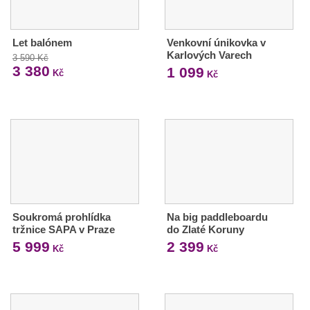
Let balónem
Venkovní únikovka v
Karlových Varech
3 590 Kč
3 380
1 099
Kč
Kč
Soukromá prohlídka
Na big paddleboardu
tržnice SAPA v Praze
do Zlaté Koruny
5 999
2 399
Kč
Kč