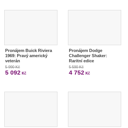
Pronájem Buick Riviera
Pronájem Dodge
1969: Pravý americký
Challenger Shaker:
veterán
Raritní edice
5 990 Kč
5 590 Kč
5 092
4 752
Kč
Kč