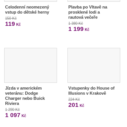
Celodenní neomezený
Plavba po Vltavě na
vstup do dětské herny
prosklené lodi a
rautová večeře
150 Kč
119
1 380 Kč
Kč
1 199
Kč
Jízda v americkém
Vstupenky do House of
veteránu: Dodge
Illusions v Krakově
Charger nebo Buick
224 Kč
Riviera
201
Kč
1 290 Kč
1 097
Kč