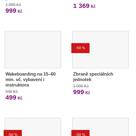
1 369
1 990 Kč
Kč
999
Kč
-50 %
Wakeboarding na 15–60
Zbraně speciálních
min. vč. vybavení i
jednotek
instruktora
1 999 Kč
999
598 Kč
Kč
499
Kč
-50 %
-50 %