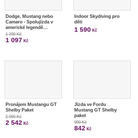
Dodge, Mustang nebo
Indoor Skydiving pro
Camaro - Spolujízda v
děti
americké legendě…
1 590
Kč
1 290 Kč
1 097
Kč
Pronájem Mustangu GT
Jízda ve Fordu
Shelby Paket
Mustang GT Shelby
paket
2 990 Kč
2 542
990 Kč
Kč
842
Kč