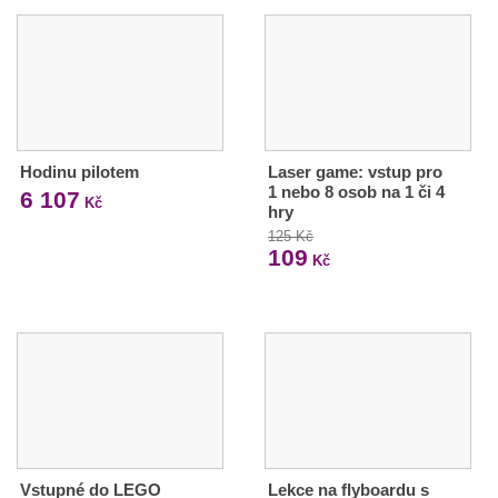
Hodinu pilotem
Laser game: vstup pro
1 nebo 8 osob na 1 či 4
6 107
Kč
hry
125 Kč
109
Kč
Vstupné do LEGO
Lekce na flyboardu s