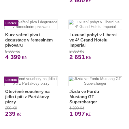
2 600
Kč
Liberec
Kurz vaření piva i
Luxusní pobyt v Liberci
degustace v řemeslném
ve 4* Grand Hotelu
pivovaru
Imperial
5 500 Kč
2 860 Kč
4 399
2 651
Kč
Kč
Liberec
Otevřené vouchery na
Jízda ve Fordu
jídlo i pití z Parťákovy
Mustang GT
pizzy
Supercharger
250 Kč
1 290 Kč
239
1 097
Kč
Kč