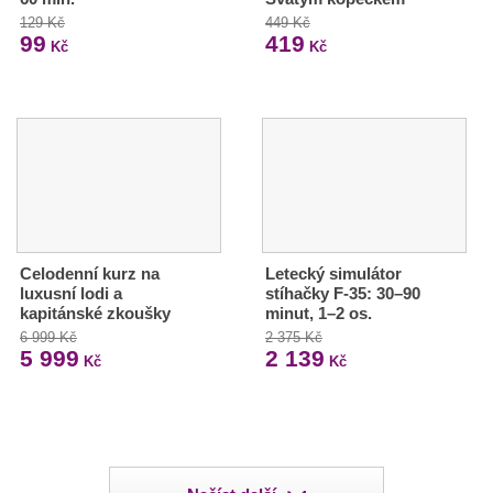
129 Kč
449 Kč
99
419
Kč
Kč
Celodenní kurz na
Letecký simulátor
luxusní lodi a
stíhačky F-35: 30–90
kapitánské zkoušky
minut, 1–2 os.
6 999 Kč
2 375 Kč
5 999
2 139
Kč
Kč