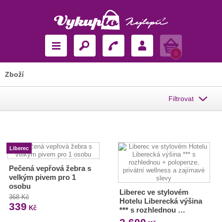
Košík
0
Zboží
Filtrovat
Liberec
Pečená vepřová žebra s
velkým pivem pro 1
osobu
Liberec ve stylovém
368 Kč
Hotelu Liberecká výšina
339
Kč
*** s rozhlednou …