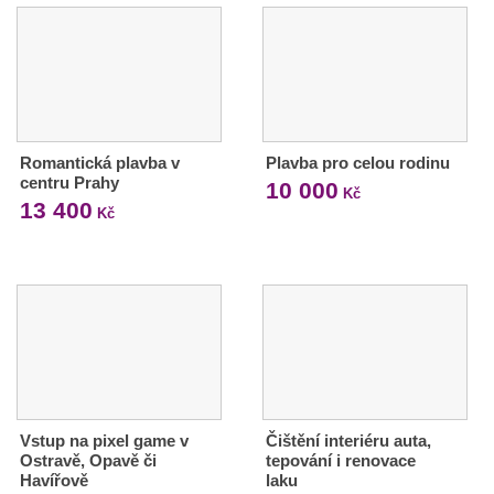
Romantická plavba v
Plavba pro celou rodinu
centru Prahy
10 000
Kč
13 400
Kč
Vstup na pixel game v
Čištění interiéru auta,
Ostravě, Opavě či
tepování i renovace
Havířově
laku