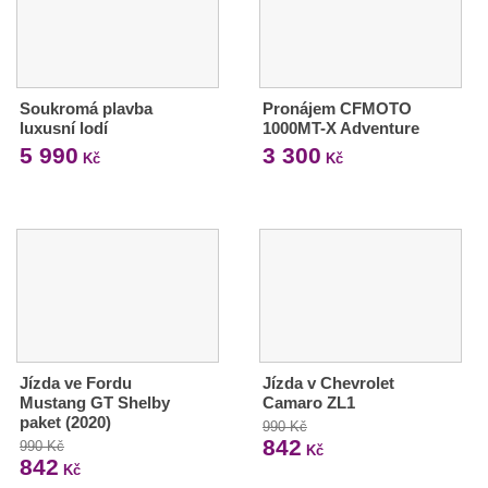
Soukromá plavba
Pronájem CFMOTO
luxusní lodí
1000MT-X Adventure
5 990
3 300
Kč
Kč
Jízda ve Fordu
Jízda v Chevrolet
Mustang GT Shelby
Camaro ZL1
paket (2020)
990 Kč
842
990 Kč
Kč
842
Kč