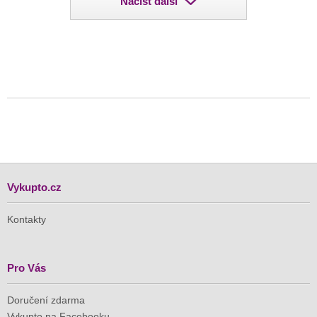
Načíst další
Vykupto.cz
Kontakty
Pro Vás
Doručení zdarma
Vykupto na Facebooku