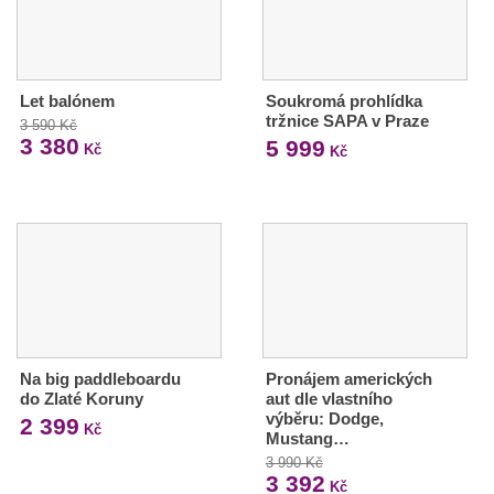
Let balónem
Soukromá prohlídka
tržnice SAPA v Praze
3 590 Kč
3 380
5 999
Kč
Kč
Na big paddleboardu
Pronájem amerických
do Zlaté Koruny
aut dle vlastního
výběru: Dodge,
2 399
Kč
Mustang…
3 990 Kč
3 392
Kč