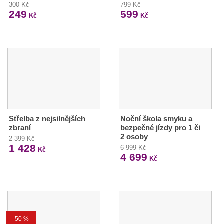
300 Kč
799 Kč
249
599
Kč
Kč
Střelba z nejsilnějších
Noční škola smyku a
zbraní
bezpečné jízdy pro 1 či
2 osoby
2 399 Kč
1 428
6 999 Kč
Kč
4 699
Kč
-50 %