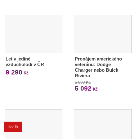
Let v jediné
Pronájem amerického
vzducholodi v ČR
veteránu: Dodge
Charger nebo Buick
9 290
Kč
Riviera
5 990 Kč
5 092
Kč
-50 %