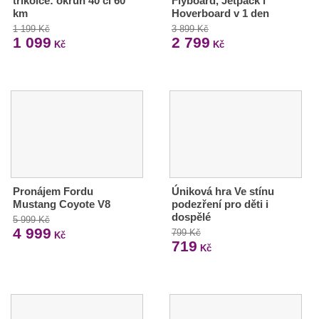
tříkolce: okruh 40 či 60
Flyboard, Jetpack i
km
Hoverboard v 1 den
1 199 Kč
3 899 Kč
1 099
2 799
Kč
Kč
Pronájem Fordu
Úniková hra Ve stínu
Mustang Coyote V8
podezření pro děti i
dospělé
5 999 Kč
4 999
799 Kč
Kč
719
Kč