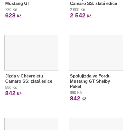
Mustang GT
Camaro SS: zlatá edice
739 Kč
2 990 Kč
628
2 542
Kč
Kč
Jízda v Chevroletu
Spolujízda ve Fordu
Camaro SS: zlatá edice
Mustang GT Shelby
Paket
990 Kč
842
990 Kč
Kč
842
Kč