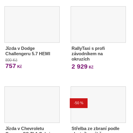
Jízda v Dodge
RallyTaxi s profi
Challengeru 5.7 HEMI
závodníkem na
okruzích
890 Kč
757
2 929
Kč
Kč
-50 %
Jízda v Chevroletu
Střelba ze zbraní podle