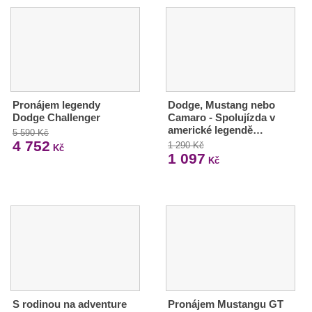
Pronájem legendy
Dodge, Mustang nebo
Dodge Challenger
Camaro - Spolujízda v
americké legendě…
5 590 Kč
4 752
1 290 Kč
Kč
1 097
Kč
S rodinou na adventure
Pronájem Mustangu GT