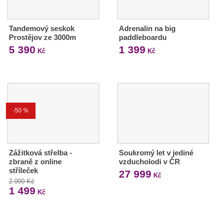
Tandemový seskok
Adrenalin na big
Prostějov ze 3000m
paddleboardu
5 390
1 399
Kč
Kč
-50 %
Zážitková střelba -
Soukromý let v jediné
zbraně z online
vzducholodi v ČR
stříleček
27 999
Kč
2 999 Kč
1 499
Kč