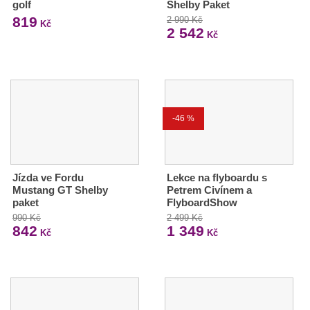
golf
Shelby Paket
819
2 990 Kč
Kč
2 542
Kč
-46 %
Jízda ve Fordu
Lekce na flyboardu s
Mustang GT Shelby
Petrem Civínem a
paket
FlyboardShow
990 Kč
2 499 Kč
842
1 349
Kč
Kč