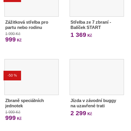
Zážitková střelba pro
Střelba ze 7 zbraní -
partu nebo rodinu
Balíček START
1 369
1 990 Kč
Kč
999
Kč
-50 %
Zbraně speciálních
Jízda v závodní buggy
jednotek
na uzavřené trati
2 299
1 999 Kč
Kč
999
Kč