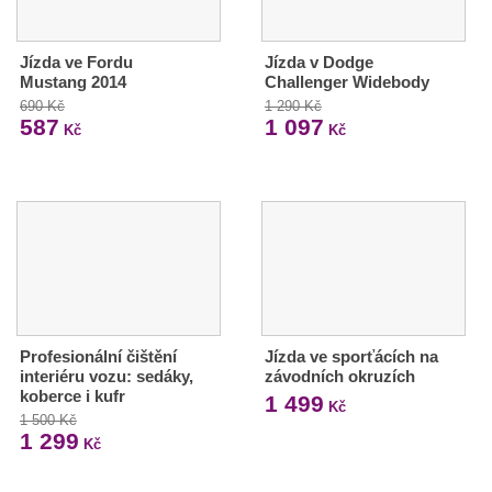
Jízda ve Fordu
Jízda v Dodge
Mustang 2014
Challenger Widebody
690 Kč
1 290 Kč
587
1 097
Kč
Kč
Profesionální čištění
Jízda ve sporťácích na
interiéru vozu: sedáky,
závodních okruzích
koberce i kufr
1 499
Kč
1 500 Kč
1 299
Kč