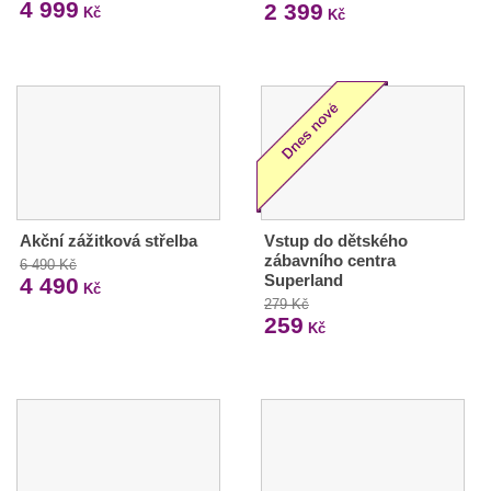
4 999
2 399
Kč
Kč
Akční zážitková střelba
Vstup do dětského
zábavního centra
6 490 Kč
Superland
4 490
Kč
279 Kč
259
Kč