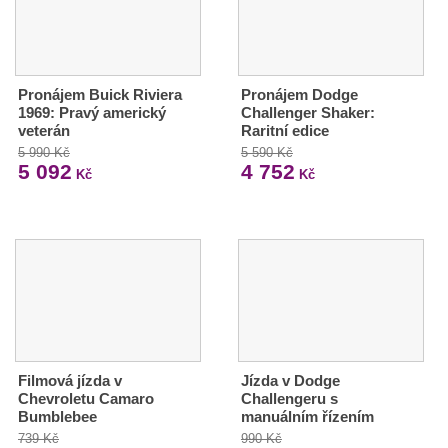
Pronájem Buick Riviera
Pronájem Dodge
1969: Pravý americký
Challenger Shaker:
veterán
Raritní edice
5 990 Kč
5 590 Kč
5 092
4 752
Kč
Kč
Filmová jízda v
Jízda v Dodge
Chevroletu Camaro
Challengeru s
Bumblebee
manuálním řízením
739 Kč
990 Kč