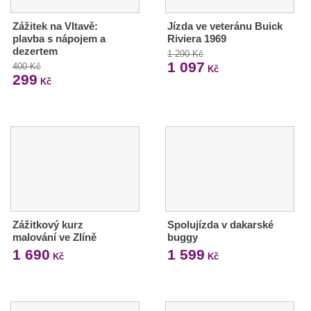
Zážitek na Vltavě:
Jízda ve veteránu Buick
plavba s nápojem a
Riviera 1969
dezertem
1 290 Kč
1 097
400 Kč
Kč
299
Kč
Zážitkový kurz
Spolujízda v dakarské
malování ve Zlíně
buggy
1 690
1 599
Kč
Kč