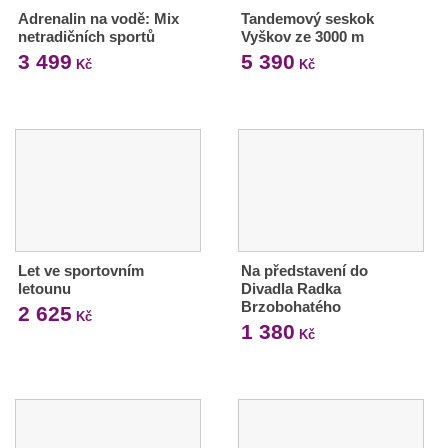
Adrenalin na vodě: Mix
Tandemový seskok
netradičních sportů
Vyškov ze 3000 m
3 499
5 390
Kč
Kč
Let ve sportovním
Na představení do
letounu
Divadla Radka
Brzobohatého
2 625
Kč
1 380
Kč