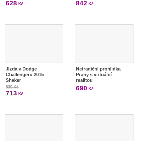
628
842
Kč
Kč
Jízda v Dodge
Netradiční prohlídka
Challengeru 2015
Prahy s virtuální
Shaker
realitou
690
839 Kč
Kč
713
Kč