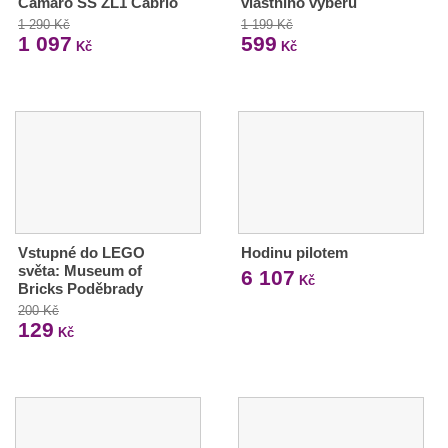
Camaro SS ZL1 Cabrio
vlastního výběru
1 290 Kč
1 199 Kč
1 097
599
Kč
Kč
Vstupné do LEGO
Hodinu pilotem
světa: Museum of
6 107
Kč
Bricks Poděbrady
200 Kč
129
Kč