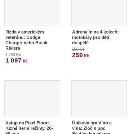
Jízda v americkém
Adrenalin na 4 kolech:
veteránu: Dodge
motokáry pro děti i
Charger nebo Buick
dospělé
Riviera
280 Kč
259
1 290 Kč
Kč
1 097
Kč
Vstup na Pixel Floor:
Úniková hra Víno a
různé herní režimy, 20-
vina: Zločin pod
60 min.
Svatým kopečkem