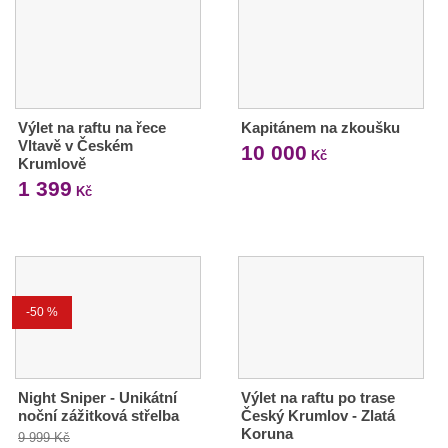
Výlet na raftu na řece
Kapitánem na zkoušku
Vltavě v Českém
10 000
Kč
Krumlově
1 399
Kč
-50 %
Night Sniper - Unikátní
Výlet na raftu po trase
noční zážitková střelba
Český Krumlov - Zlatá
Koruna
9 999 Kč