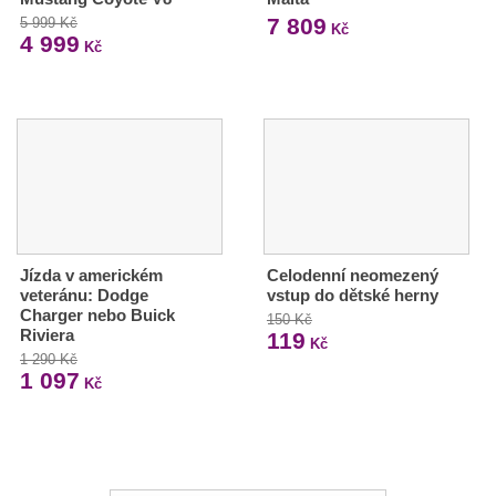
7 809
5 999 Kč
Kč
4 999
Kč
Jízda v americkém
Celodenní neomezený
veteránu: Dodge
vstup do dětské herny
Charger nebo Buick
150 Kč
Riviera
119
Kč
1 290 Kč
1 097
Kč