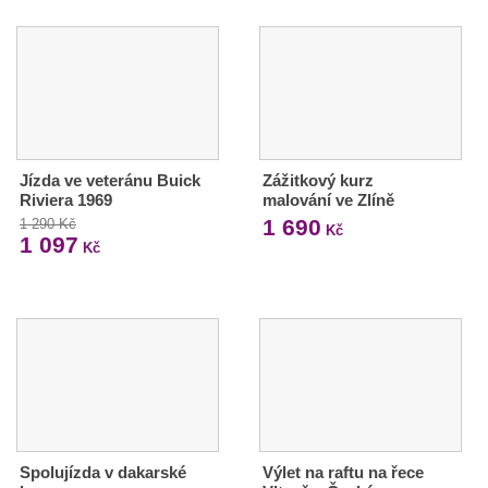
Jízda ve veteránu Buick
Zážitkový kurz
Riviera 1969
malování ve Zlíně
1 690
1 290 Kč
Kč
1 097
Kč
Spolujízda v dakarské
Výlet na raftu na řece