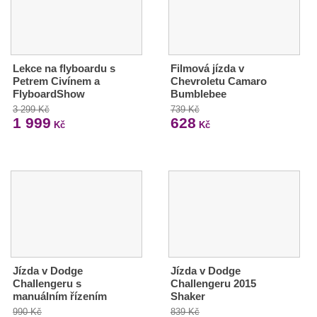
Lekce na flyboardu s
Filmová jízda v
Petrem Civínem a
Chevroletu Camaro
FlyboardShow
Bumblebee
3 299 Kč
739 Kč
1 999
628
Kč
Kč
Jízda v Dodge
Jízda v Dodge
Challengeru s
Challengeru 2015
manuálním řízením
Shaker
990 Kč
839 Kč