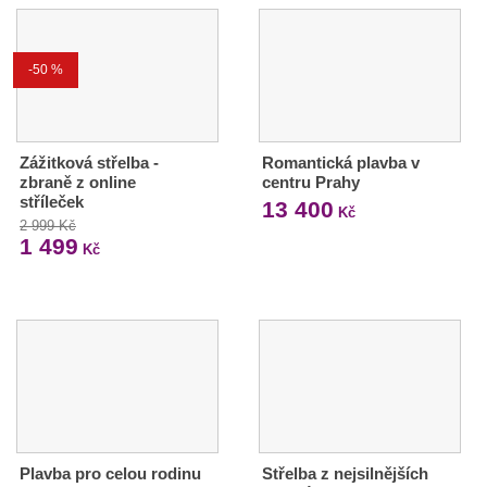
-50 %
Zážitková střelba -
Romantická plavba v
zbraně z online
centru Prahy
stříleček
13 400
Kč
2 999 Kč
1 499
Kč
Plavba pro celou rodinu
Střelba z nejsilnějších