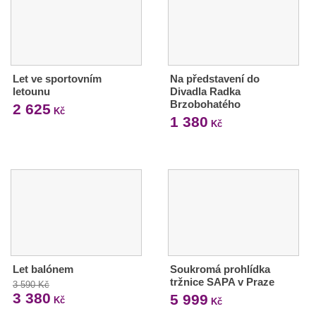
Let ve sportovním
Na představení do
letounu
Divadla Radka
Brzobohatého
2 625
Kč
1 380
Kč
Let balónem
Soukromá prohlídka
tržnice SAPA v Praze
3 590 Kč
3 380
5 999
Kč
Kč