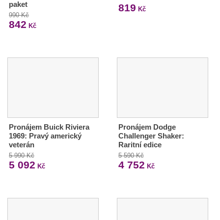
paket
819
Kč
990 Kč
842
Kč
Pronájem Buick Riviera
Pronájem Dodge
1969: Pravý americký
Challenger Shaker:
veterán
Raritní edice
5 990 Kč
5 590 Kč
5 092
4 752
Kč
Kč