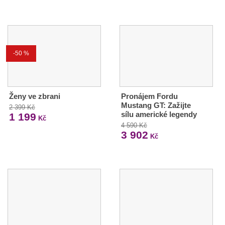
-50 %
Ženy ve zbrani
Pronájem Fordu
Mustang GT: Zažijte
2 399 Kč
sílu americké legendy
1 199
Kč
4 590 Kč
3 902
Kč