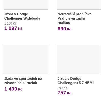
Jízda v Dodge
Netradiční prohlídka
Challenger Widebody
Prahy s virtuální
realitou
1 290 Kč
1 097
690
Kč
Kč
Jízda ve sporťácích na
Jízda v Dodge
závodních okruzích
Challengeru 5.7 HEMI
1 499
890 Kč
Kč
757
Kč