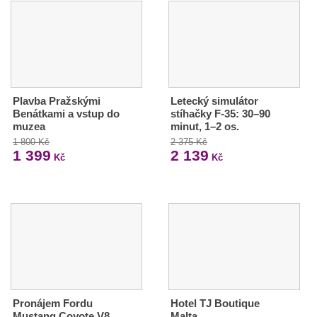
Plavba Pražskými
Letecký simulátor
Benátkami a vstup do
stíhačky F-35: 30–90
muzea
minut, 1–2 os.
1 800 Kč
2 375 Kč
1 399
2 139
Kč
Kč
Pronájem Fordu
Hotel TJ Boutique
Mustang Coyote V8
Malta