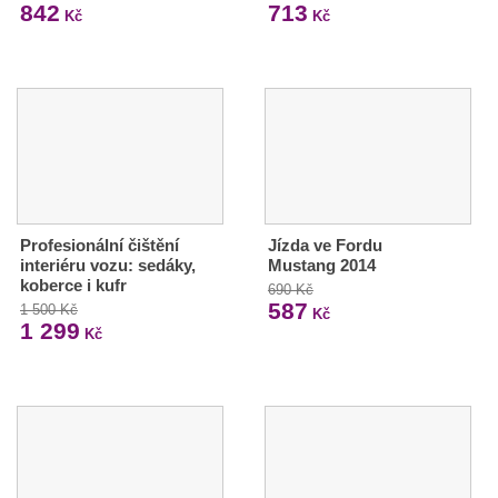
842
713
Kč
Kč
Profesionální čištění
Jízda ve Fordu
interiéru vozu: sedáky,
Mustang 2014
koberce i kufr
690 Kč
587
1 500 Kč
Kč
1 299
Kč