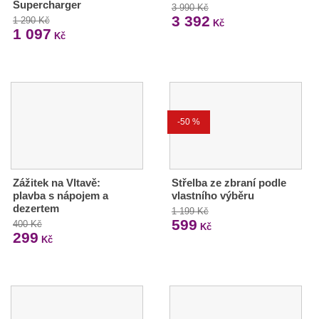
Supercharger
3 990 Kč
3 392
1 290 Kč
Kč
1 097
Kč
-50 %
Zážitek na Vltavě:
Střelba ze zbraní podle
plavba s nápojem a
vlastního výběru
dezertem
1 199 Kč
599
400 Kč
Kč
299
Kč