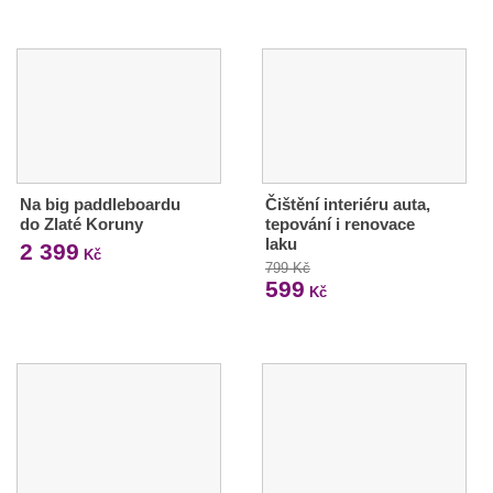
Na big paddleboardu
Čištění interiéru auta,
do Zlaté Koruny
tepování i renovace
laku
2 399
Kč
799 Kč
599
Kč