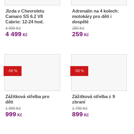
Jízda v Chevroletu
Adrenalin na 4 kolech:
Camaro SS 6.2 V8
motokáry pro děti i
Cabrio: 12-24 hod.
dospělé
4 999 Kč
280 Kč
4 499
259
Kč
Kč
-50 %
-50 %
Zážitková střelba pro
Zážitková střelba z 9
děti
zbraní
1 999 Kč
1 799 Kč
999
899
Kč
Kč