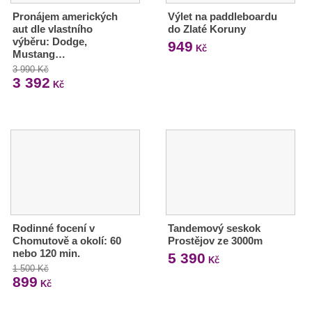
Pronájem amerických
Výlet na paddleboardu
aut dle vlastního
do Zlaté Koruny
výběru: Dodge,
949
Kč
Mustang…
3 990 Kč
3 392
Kč
Rodinné focení v
Tandemový seskok
Chomutově a okolí: 60
Prostějov ze 3000m
nebo 120 min.
5 390
Kč
1 500 Kč
899
Kč