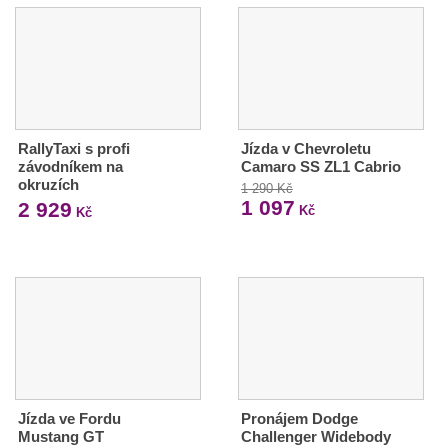
RallyTaxi s profi
Jízda v Chevroletu
závodníkem na
Camaro SS ZL1 Cabrio
okruzích
1 290 Kč
1 097
2 929
Kč
Kč
Jízda ve Fordu
Pronájem Dodge
Mustang GT
Challenger Widebody