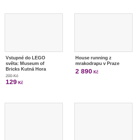
Vstupné do LEGO
House running z
světa: Museum of
mrakodrapu v Praze
Bricks Kutná Hora
2 890
Kč
200 Kč
129
Kč