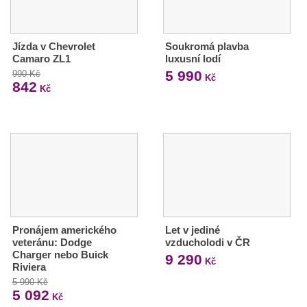
Jízda v Chevrolet
Soukromá plavba
Camaro ZL1
luxusní lodí
5 990
990 Kč
Kč
842
Kč
Pronájem amerického
Let v jediné
veteránu: Dodge
vzducholodi v ČR
Charger nebo Buick
9 290
Kč
Riviera
5 990 Kč
5 092
Kč