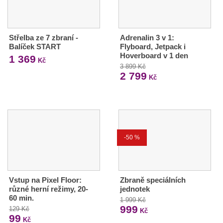
Střelba ze 7 zbraní -
Adrenalin 3 v 1:
Balíček START
Flyboard, Jetpack i
Hoverboard v 1 den
1 369
Kč
3 899 Kč
2 799
Kč
-50 %
Vstup na Pixel Floor:
Zbraně speciálních
různé herní režimy, 20-
jednotek
60 min.
1 999 Kč
999
129 Kč
Kč
99
Kč