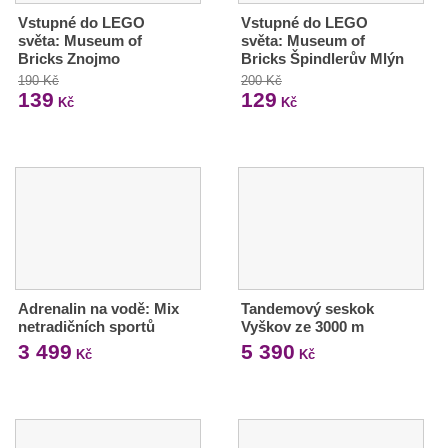
Vstupné do LEGO
Vstupné do LEGO
světa: Museum of
světa: Museum of
Bricks Znojmo
Bricks Špindlerův Mlýn
190 Kč
200 Kč
139
129
Kč
Kč
Adrenalin na vodě: Mix
Tandemový seskok
netradičních sportů
Vyškov ze 3000 m
3 499
5 390
Kč
Kč