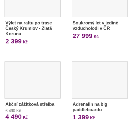
Výlet na raftu po trase
Soukromý let v jediné
Český Krumlov - Zlatá
vzducholodi v ČR
Koruna
27 999
Kč
2 399
Kč
Akční zážitková střelba
Adrenalin na big
paddleboardu
6 490 Kč
4 490
1 399
Kč
Kč