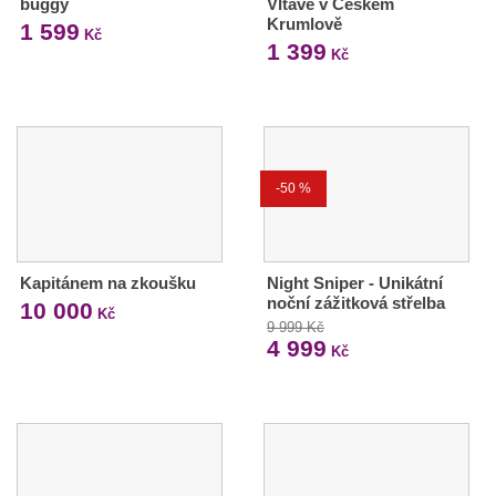
buggy
Vltavě v Českém
Krumlově
1 599
Kč
1 399
Kč
-50 %
Kapitánem na zkoušku
Night Sniper - Unikátní
noční zážitková střelba
10 000
Kč
9 999 Kč
4 999
Kč