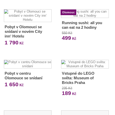
Olomouc
Running sushi: all you
Pobyt v Olomouci se
can eat na 2 hodiny
snídaní v novém City
550 Kč
inn‘ Hotelu
499
Kč
1 790
Kč
Pobyt v centru
Vstupné do LEGO
Olomouce se snídaní
světa: Museum of
Bricks Praha
1 650
Kč
235 Kč
189
Kč