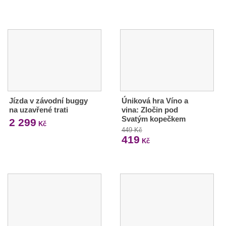
Jízda v závodní buggy
Úniková hra Víno a
na uzavřené trati
vina: Zločin pod
Svatým kopečkem
2 299
Kč
449 Kč
419
Kč