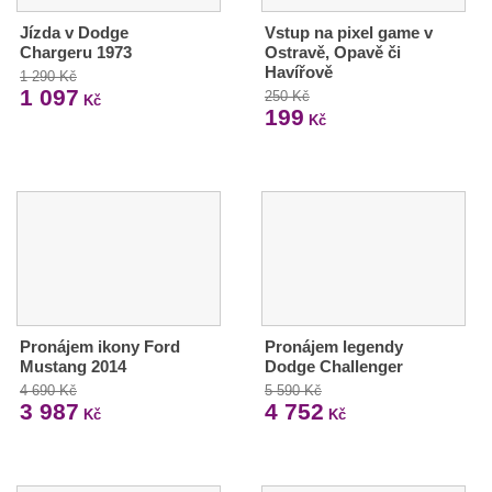
Jízda v Dodge
Vstup na pixel game v
Chargeru 1973
Ostravě, Opavě či
Havířově
1 290 Kč
1 097
250 Kč
Kč
199
Kč
Pronájem ikony Ford
Pronájem legendy
Mustang 2014
Dodge Challenger
4 690 Kč
5 590 Kč
3 987
4 752
Kč
Kč