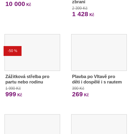
zbraní
10 000
Kč
2 399 Kč
1 428
Kč
-50 %
Zážitková střelba pro
Plavba po Vltavě pro
partu nebo rodinu
děti i dospělé i s rautem
1 990 Kč
390 Kč
999
269
Kč
Kč