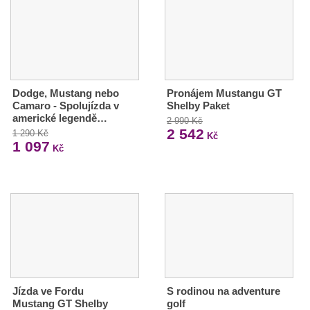
Dodge, Mustang nebo
Pronájem Mustangu GT
Camaro - Spolujízda v
Shelby Paket
americké legendě…
2 990 Kč
2 542
1 290 Kč
Kč
1 097
Kč
Jízda ve Fordu
S rodinou na adventure
Mustang GT Shelby
golf