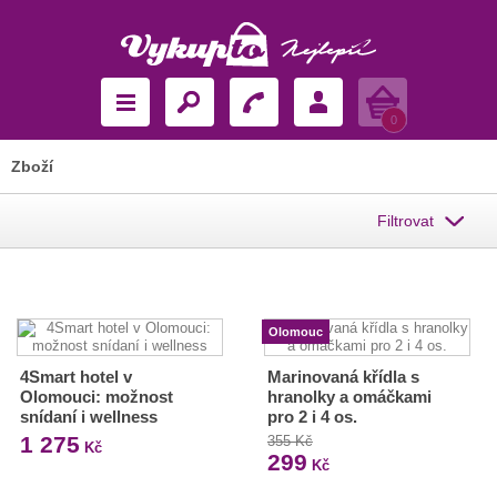
Košík
0
Zboží
Filtrovat
Olomouc
4Smart hotel v
Marinovaná křídla s
Olomouci: možnost
hranolky a omáčkami
snídaní i wellness
pro 2 i 4 os.
1 275
355 Kč
Kč
299
Kč