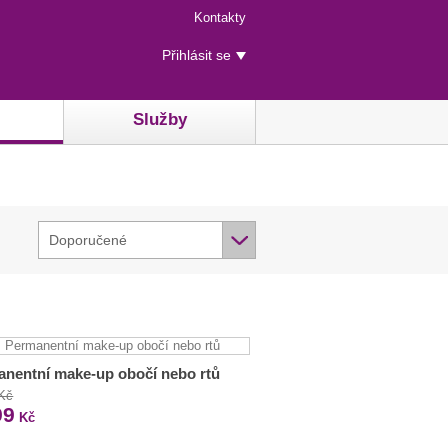
Menu
Kontakty
rychlého
Uživatelské
přístupu
Přihlásit se
menu
Služby
Doporučené
nentní make-up obočí nebo rtů
 Kč
99
Kč