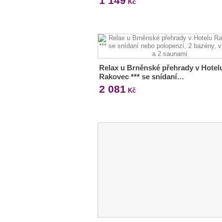
1 149
Kč
Relax u Brněnské přehrady v Hotel
Rakovec *** se snídaní…
2 081
Kč