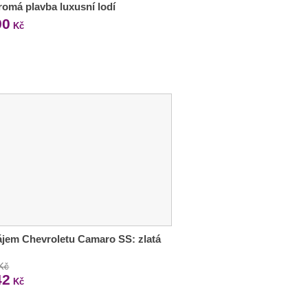
omá plavba luxusní lodí
90
Kč
jem Chevroletu Camaro SS: zlatá
 Kč
42
Kč