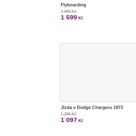
Flyboarding
1 999 Kč
1 599
Kč
Jízda v Dodge Chargeru 1973
1 290 Kč
1 097
Kč