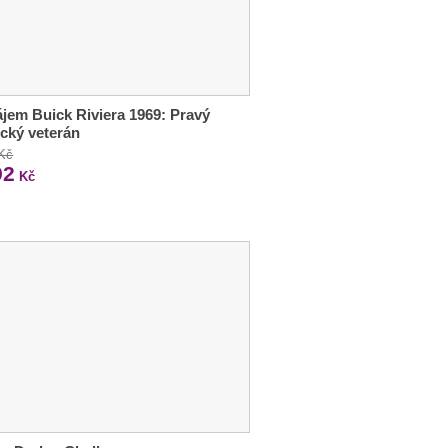
jem Buick Riviera 1969: Pravý
cký veterán
 Kč
92
Kč