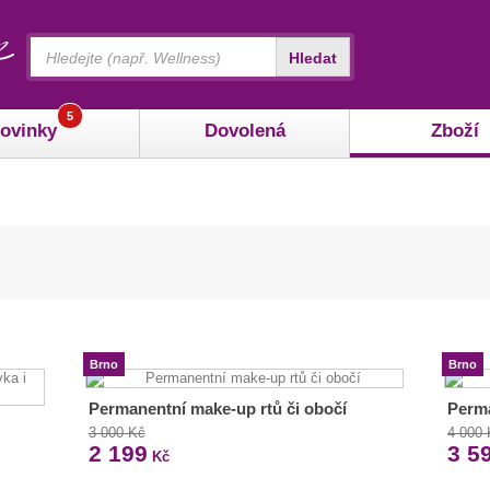
Vyhledávání
Hledat
5
ovinky
Dovolená
Zboží
Brno
Brno
Permanentní make-up rtů či obočí
Perma
3 000 Kč
4 000
2 199
3 5
Kč