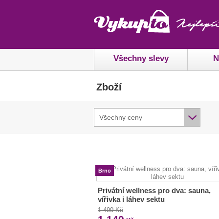
Všechny slevy
N
Zboží
Všechny ceny
Brno
Privátní wellness pro dva: sauna,
vířivka i láhev sektu
1 490 Kč