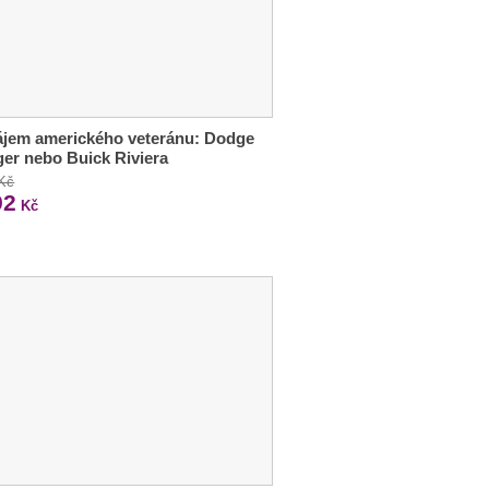
ájem amerického veteránu: Dodge
er nebo Buick Riviera
 Kč
92
Kč