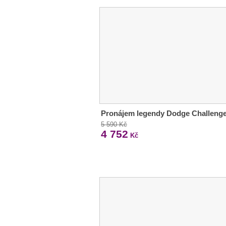
Pronájem legendy Dodge Challeng
5 590 Kč
4 752
Kč