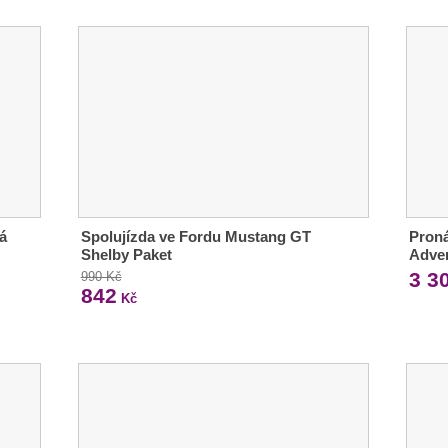
á
Spolujízda ve Fordu Mustang GT
Pron
Shelby Paket
Adve
3 3
990 Kč
842
Kč