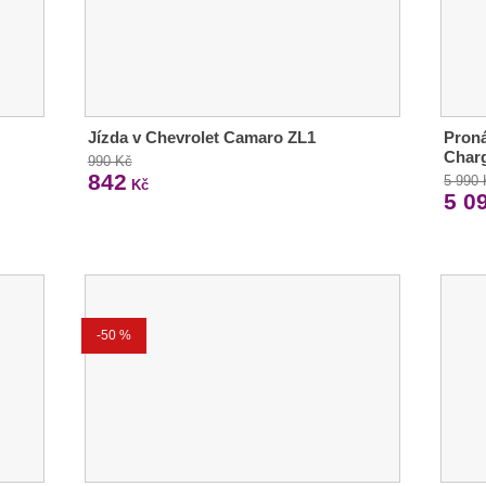
Jízda v Chevrolet Camaro ZL1
Pron
Charg
990 Kč
842
5 990
Kč
5 0
-50 %