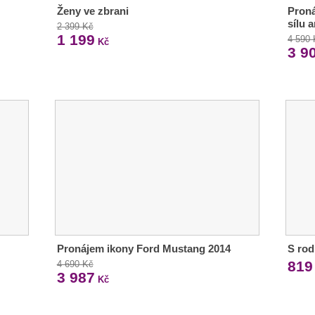
Ženy ve zbrani
Proná
sílu 
2 399 Kč
1 199
4 590
Kč
3 9
Pronájem ikony Ford Mustang 2014
S rod
819
4 690 Kč
3 987
Kč