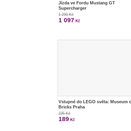
Jízda ve Fordu Mustang GT
Supercharger
1 290 Kč
1 097
Kč
Vstupné do LEGO světa: Museum o
Bricks Praha
235 Kč
189
Kč