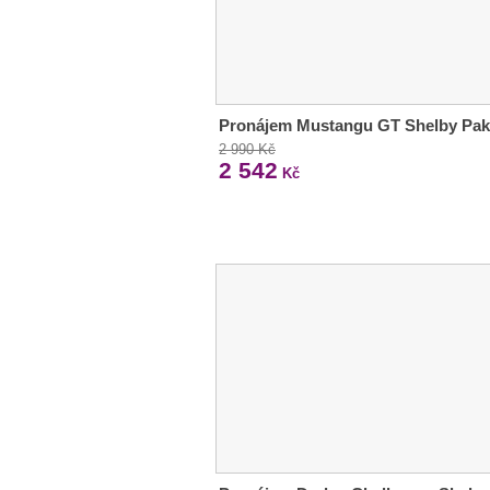
Pronájem Mustangu GT Shelby Pak
2 990 Kč
2 542
Kč