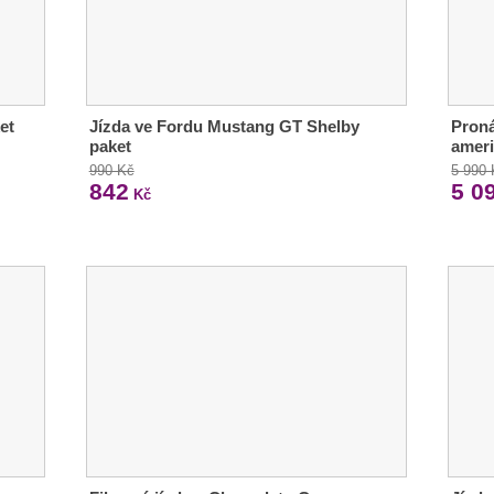
et
Jízda ve Fordu Mustang GT Shelby
Proná
paket
ameri
990 Kč
5 990
842
5 0
Kč