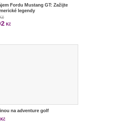
jem Fordu Mustang GT: Zažijte
americké legendy
 Kč
02
Kč
inou na adventure golf
Kč