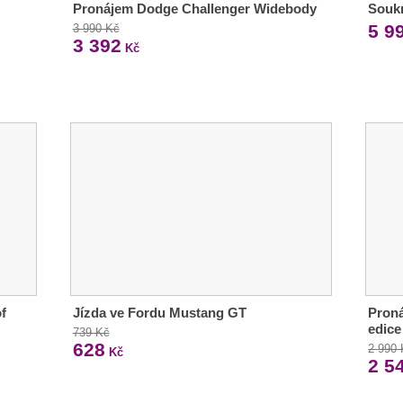
Pronájem Dodge Challenger Widebody
Soukr
5 9
3 990 Kč
3 392
Kč
f
Jízda ve Fordu Mustang GT
Proná
edice
739 Kč
628
2 990
Kč
2 5