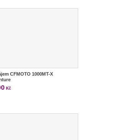
ájem CFMOTO 1000MT-X
nture
00
Kč