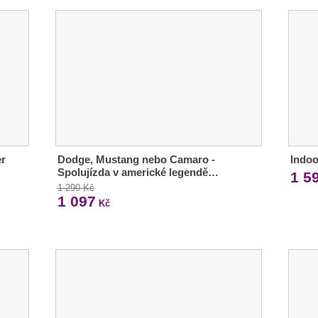
er
Dodge, Mustang nebo Camaro -
Indoo
Spolujízda v americké legendě…
1 5
1 290 Kč
1 097
Kč