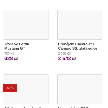
Jízda ve Fordu
Pronájem Chevroletu
Mustang GT
Camaro SS: zlatá edice
739 Kč
2 990 Kč
628
2 542
Kč
Kč
-50 %