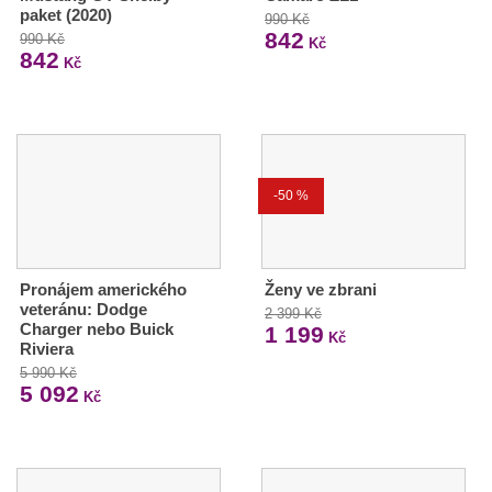
paket (2020)
990 Kč
842
990 Kč
Kč
842
Kč
-50 %
Pronájem amerického
Ženy ve zbrani
veteránu: Dodge
2 399 Kč
Charger nebo Buick
1 199
Kč
Riviera
5 990 Kč
5 092
Kč