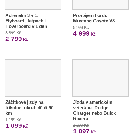
Adrenalin 3 v 1:
Pronájem Fordu
Flyboard, Jetpack i
Mustang Coyote V8
Hoverboard v 1 den
5 999 Kč
4 999
3 899 Kč
Kč
2 799
Kč
Zážitkové jízdy na
Jízda v americkém
tříkolce: okruh 40 či 60
veteránu: Dodge
km
Charger nebo Buick
Riviera
1 199 Kč
1 099
1 290 Kč
Kč
1 097
Kč