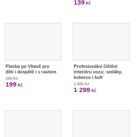
139
Kč
Plavba po Vltavě pro
Profesionální čištění
děti i dospělé i s rautem
interiéru vozu: sedáky,
koberce i kufr
290 Kč
199
1 500 Kč
Kč
1 299
Kč