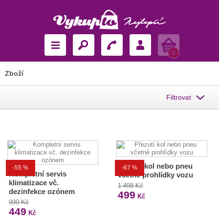
Košík
0
Zboží
Filtrovat
Přezutí kol nebo pneu
-55 %
-67 %
Kompletní servis
včetně prohlídky vozu
klimatizace vč.
1 498 Kč
dezinfekce ozónem
499
Kč
990 Kč
449
Kč