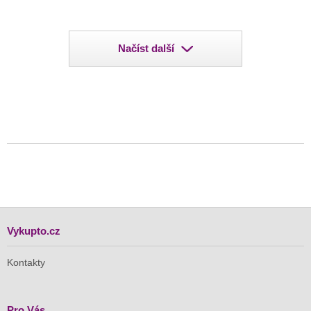
Načíst další
Vykupto.cz
Kontakty
Pro Vás