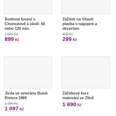
Rodinné focení v
Zážitek na Vltavě:
Chomutově a okolí: 60
plavba s nápojem a
nebo 120 min.
dezertem
1 500 Kč
400 Kč
899
299
Kč
Kč
Jízda ve veteránu Buick
Zážitkový kurz
Riviera 1969
malování ve Zlíně
1 690
1 290 Kč
Kč
1 097
Kč