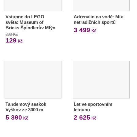
Vstupné do LEGO
Adrenalin na vodě: Mix
světa: Museum of
netradičních sportů
Bricks Špindlerův Mlýn
3 499
Kč
200 Kč
129
Kč
Tandemový seskok
Let ve sportovním
Vyškov ze 3000 m
letounu
5 390
2 625
Kč
Kč