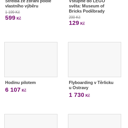
Střelba ze zbraní podle
Vstupné do LEGO
vlastního výběru
světa: Museum of
Bricks Poděbrady
1 199 Kč
599
200 Kč
Kč
129
Kč
Hodinu pilotem
Flyboarding v Těrlicku
u Ostravy
6 107
Kč
1 730
Kč