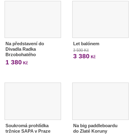
Na představení do
Let balónem
Divadla Radka
3 590 Kč
Brzobohatého
3 380
Kč
1 380
Kč
Soukromá prohlídka
Na big paddleboardu
tržnice SAPA v Praze
do Zlaté Koruny