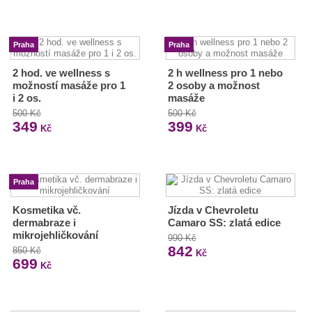
Praha
Praha
2 hod. ve wellness s
2 h wellness pro 1 nebo
možností masáže pro 1
2 osoby a možnost
i 2 os.
masáže
500 Kč
500 Kč
349
399
Kč
Kč
Praha
Kosmetika vč.
Jízda v Chevroletu
dermabraze i
Camaro SS: zlatá edice
mikrojehličkování
990 Kč
842
850 Kč
Kč
699
Kč