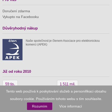
Doručení zdarma
Vykupto na Facebooku
Důvěryhodný nákup
Naše společnost je členem Asociace pro elektronickou
komerci (APEK)
Již od roku 2010
59 tis.
1 511 mil.
Tento web používá k poskytování služeb a personifikaci obsahu
spuštěných nabídek
ušetřeno nákupy
soubory cookie. Používáním tohoto webu s tím souhlasíte.
Rozumím
Více informací
© 2010–2026
Vykupto.cz
, Všechna práva vyhrazena.