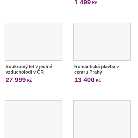
1 499
Kč
Soukromý let v jediné
Romantická plavba v
vzducholodi v ČR
centru Prahy
27 999
13 400
Kč
Kč