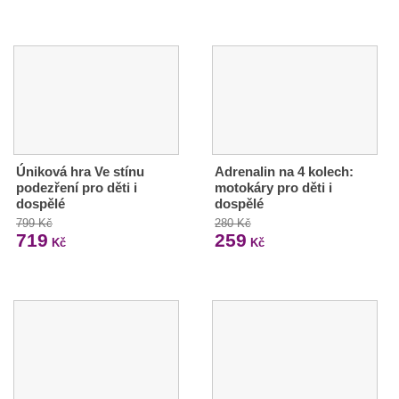
Úniková hra Ve stínu
Adrenalin na 4 kolech:
podezření pro děti i
motokáry pro děti i
dospělé
dospělé
799 Kč
280 Kč
719
259
Kč
Kč