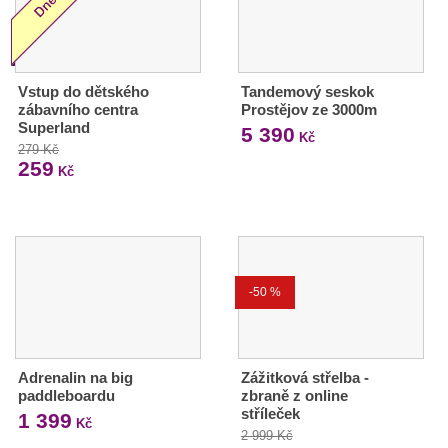
Vstup do dětského
Tandemový seskok
zábavního centra
Prostějov ze 3000m
Superland
5 390
Kč
279 Kč
259
Kč
-50 %
Adrenalin na big
Zážitková střelba -
paddleboardu
zbraně z online
stříleček
1 399
Kč
2 999 Kč