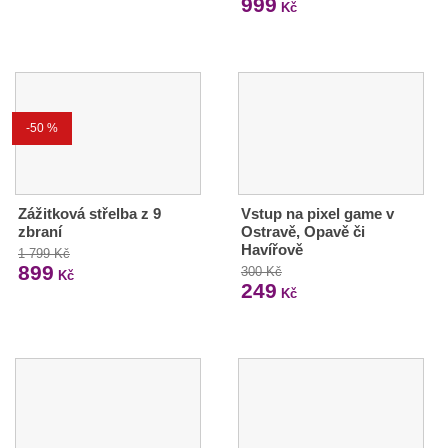
999
Kč
-50 %
Zážitková střelba z 9
Vstup na pixel game v
zbraní
Ostravě, Opavě či
Havířově
1 799 Kč
899
300 Kč
Kč
249
Kč