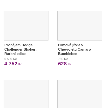
Pronájem Dodge
Filmová jízda v
Challenger Shaker:
Chevroletu Camaro
Raritní edice
Bumblebee
5 590 Kč
739 Kč
4 752
628
Kč
Kč