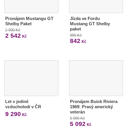
Pronájem Mustangu GT
Jízda ve Fordu
Shelby Paket
Mustang GT Shelby
paket
2 990 Kč
2 542
990 Kč
Kč
842
Kč
Let v jediné
Pronájem Buick Riviera
vzducholodi v ČR
1969: Pravý americký
veterán
9 290
Kč
5 990 Kč
5 092
Kč