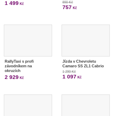
1 499
890 Kč
Kč
757
Kč
RallyTaxi s profi
Jízda v Chevroletu
závodníkem na
Camaro SS ZL1 Cabrio
okruzích
1 290 Kč
1 097
2 929
Kč
Kč