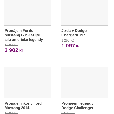
Pronájem Fordu
Jízda v Dodge
Mustang GT: Zažijte
Chargeru 1973
sílu americké legendy
1 290 Kč
1 097
4 590 Kč
Kč
3 902
Kč
Pronájem ikony Ford
Pronájem legendy
Mustang 2014
Dodge Challenger
4 690 Kč
5 590 Kč