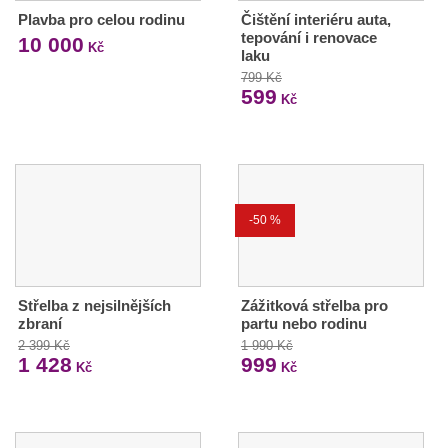
Plavba pro celou rodinu
Čištění interiéru auta,
tepování i renovace
10 000
Kč
laku
799 Kč
599
Kč
-50 %
Střelba z nejsilnějších
Zážitková střelba pro
zbraní
partu nebo rodinu
2 399 Kč
1 990 Kč
1 428
999
Kč
Kč