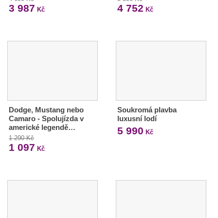
3 987
4 752
Kč
Kč
Dodge, Mustang nebo
Soukromá plavba
Camaro - Spolujízda v
luxusní lodí
americké legendě…
5 990
Kč
1 290 Kč
1 097
Kč