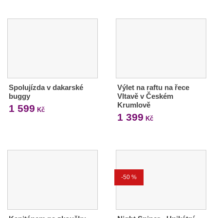
Spolujízda v dakarské
Výlet na raftu na řece
buggy
Vltavě v Českém
Krumlově
1 599
Kč
1 399
Kč
-50 %