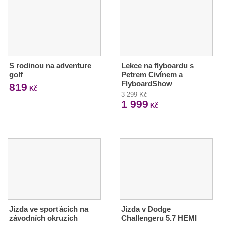
S rodinou na adventure
Lekce na flyboardu s
golf
Petrem Civínem a
FlyboardShow
819
Kč
3 299 Kč
1 999
Kč
Jízda ve sporťácích na
Jízda v Dodge
závodních okruzích
Challengeru 5.7 HEMI