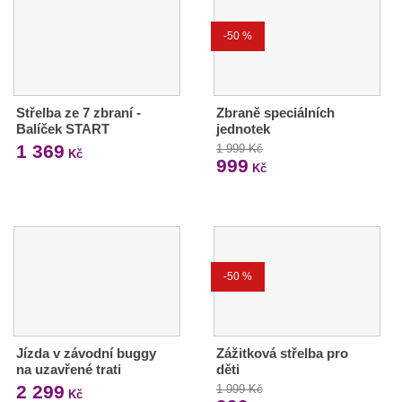
-50 %
Střelba ze 7 zbraní -
Zbraně speciálních
Balíček START
jednotek
1 369
1 999 Kč
Kč
999
Kč
-50 %
Jízda v závodní buggy
Zážitková střelba pro
na uzavřené trati
děti
2 299
1 999 Kč
Kč