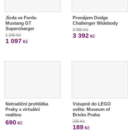
Jízda ve Fordu
Pronájem Dodge
Mustang GT
Challenger Widebody
Supercharger
3 990 Kč
3 392
1 290 Kč
Kč
1 097
Kč
Netradiční prohlídka
Vstupné do LEGO
Prahy s virtuální
světa: Museum of
realitou
Bricks Praha
690
235 Kč
Kč
189
Kč