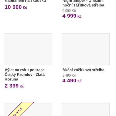
Kapitánem na zkoušku
Night Sniper - Unikátní
noční zážitková střelba
10 000
Kč
9 999 Kč
4 999
Kč
Výlet na raftu po trase
Akční zážitková střelba
Český Krumlov - Zlatá
6 490 Kč
Koruna
4 490
Kč
2 399
Kč