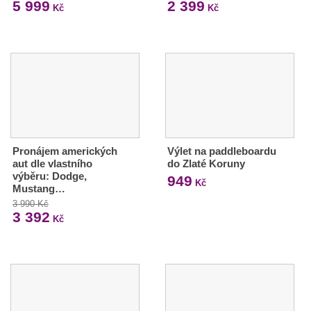
5 999
2 399
Kč
Kč
Pronájem amerických
Výlet na paddleboardu
aut dle vlastního
do Zlaté Koruny
výběru: Dodge,
949
Kč
Mustang…
3 990 Kč
3 392
Kč