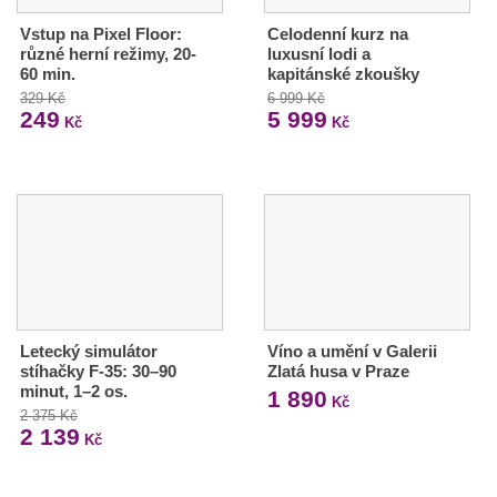
Vstup na Pixel Floor:
Celodenní kurz na
různé herní režimy, 20-
luxusní lodi a
60 min.
kapitánské zkoušky
329 Kč
6 999 Kč
249
5 999
Kč
Kč
Letecký simulátor
Víno a umění v Galerii
stíhačky F-35: 30–90
Zlatá husa v Praze
minut, 1–2 os.
1 890
Kč
2 375 Kč
2 139
Kč