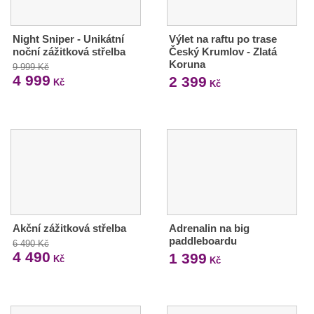
Night Sniper - Unikátní
Výlet na raftu po trase
noční zážitková střelba
Český Krumlov - Zlatá
Koruna
9 999 Kč
4 999
2 399
Kč
Kč
Akční zážitková střelba
Adrenalin na big
paddleboardu
6 490 Kč
4 490
1 399
Kč
Kč