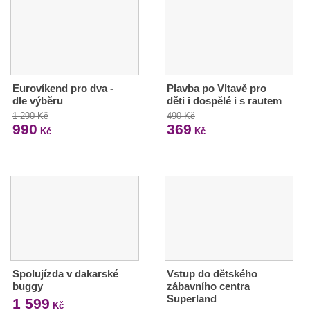
Eurovíkend pro dva -
Plavba po Vltavě pro
dle výběru
děti i dospělé i s rautem
1 290 Kč
490 Kč
990
369
Kč
Kč
Spolujízda v dakarské
Vstup do dětského
buggy
zábavního centra
Superland
1 599
Kč