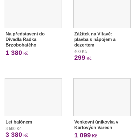
Na představení do
Zážitek na Vltavě:
Divadla Radka
plavba s nápojem a
Brzobohatého
dezertem
1 380
400 Kč
Kč
299
Kč
Let balónem
Venkovní únikovka v
Karlových Varech
3 590 Kč
3 380
1 099
Kč
Kč