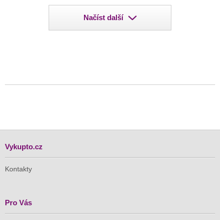
Načíst další
Vykupto.cz
Kontakty
Pro Vás