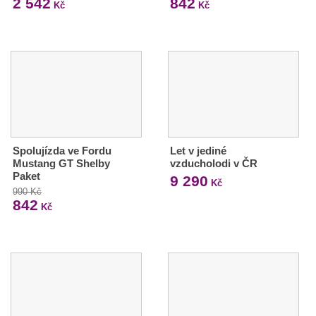
2 542
842
Kč
Kč
Spolujízda ve Fordu
Let v jediné
Mustang GT Shelby
vzducholodi v ČR
Paket
9 290
Kč
990 Kč
842
Kč