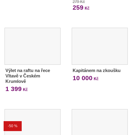
279 Kč
259
Kč
Výlet na raftu na řece
Kapitánem na zkoušku
Vltavě v Českém
10 000
Kč
Krumlově
1 399
Kč
-50 %