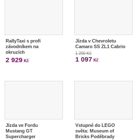
RallyTaxi s profi
Jízda v Chevroletu
závodníkem na
Camaro SS ZL1 Cabrio
okruzích
1 290 Kč
1 097
2 929
Kč
Kč
Jízda ve Fordu
Vstupné do LEGO
Mustang GT
světa: Museum of
Supercharger
Bricks Poděbrady