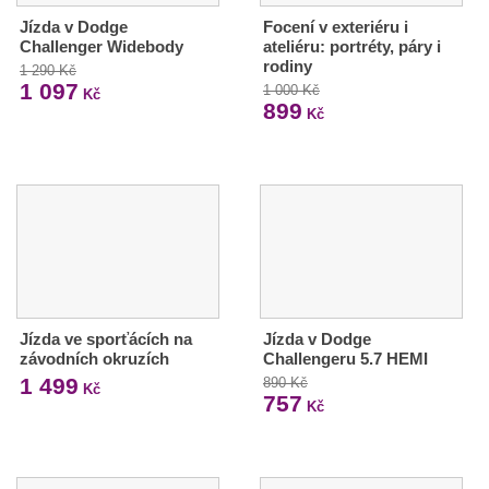
Jízda v Dodge
Focení v exteriéru i
Challenger Widebody
ateliéru: portréty, páry i
rodiny
1 290 Kč
1 097
1 000 Kč
Kč
899
Kč
Jízda ve sporťácích na
Jízda v Dodge
závodních okruzích
Challengeru 5.7 HEMI
1 499
890 Kč
Kč
757
Kč