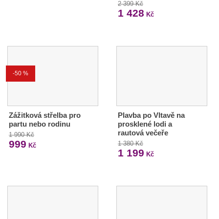
2 399 Kč
1 428
Kč
-50 %
Zážitková střelba pro
Plavba po Vltavě na
partu nebo rodinu
prosklené lodi a
rautová večeře
1 990 Kč
999
1 380 Kč
Kč
1 199
Kč