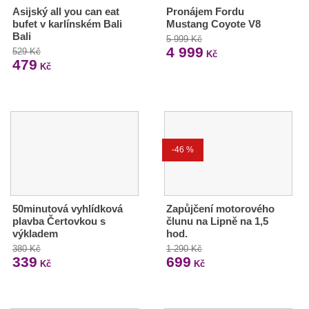
Asijský all you can eat
Pronájem Fordu
bufet v karlínském Bali
Mustang Coyote V8
Bali
5 999 Kč
4 999
529 Kč
Kč
479
Kč
-46 %
50minutová vyhlídková
Zapůjčení motorového
plavba Čertovkou s
člunu na Lipně na 1,5
výkladem
hod.
380 Kč
1 290 Kč
339
699
Kč
Kč