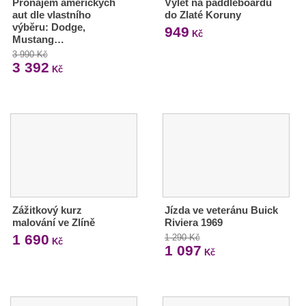
Pronájem amerických
Výlet na paddleboardu
aut dle vlastního
do Zlaté Koruny
výběru: Dodge,
949
Kč
Mustang…
3 990 Kč
3 392
Kč
Zážitkový kurz
Jízda ve veteránu Buick
malování ve Zlíně
Riviera 1969
1 690
1 290 Kč
Kč
1 097
Kč