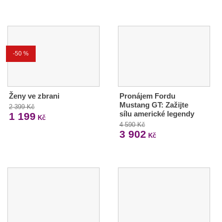
-50 %
Ženy ve zbrani
Pronájem Fordu
Mustang GT: Zažijte
2 399 Kč
sílu americké legendy
1 199
Kč
4 590 Kč
3 902
Kč