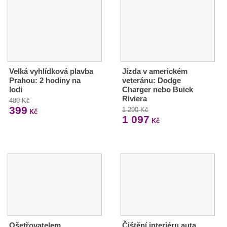
Velká vyhlídková plavba
Jízda v americkém
Prahou: 2 hodiny na
veteránu: Dodge
lodi
Charger nebo Buick
Riviera
480 Kč
399
1 290 Kč
Kč
1 097
Kč
Ošetřovatelem
Čištění interiéru auta,