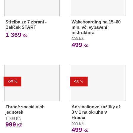
Střelba ze 7 zbraní -
Wakeboarding na 15–60
Balíček START
min. vč. vybavení i
instruktora
1 369
Kč
598 Kč
499
Kč
-50 %
-50 %
Zbraně speciálních
Adrenalinové zážitky až
jednotek
3 v 1 na okruhu v
Hradci
1 999 Kč
999
990 Kč
Kč
499
Kč