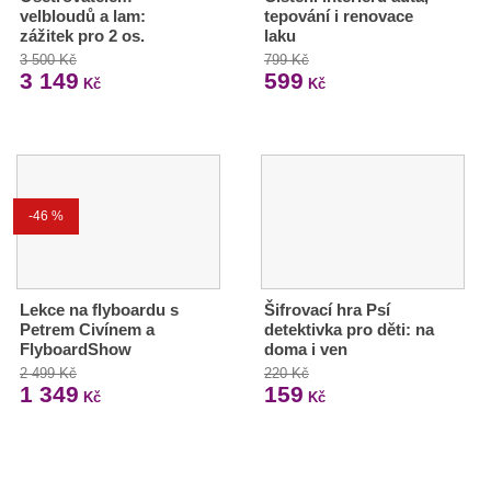
velbloudů a lam:
tepování i renovace
zážitek pro 2 os.
laku
3 500 Kč
799 Kč
3 149
599
Kč
Kč
-46 %
Lekce na flyboardu s
Šifrovací hra Psí
Petrem Civínem a
detektivka pro děti: na
FlyboardShow
doma i ven
2 499 Kč
220 Kč
1 349
159
Kč
Kč