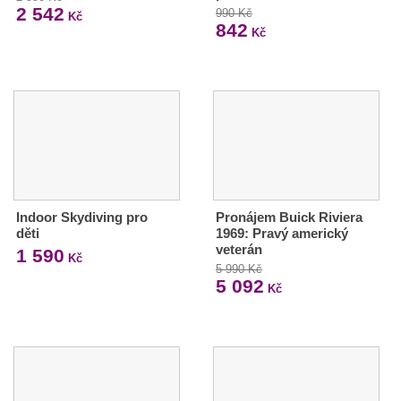
2 542
990 Kč
Kč
842
Kč
Indoor Skydiving pro
Pronájem Buick Riviera
děti
1969: Pravý americký
veterán
1 590
Kč
5 990 Kč
5 092
Kč