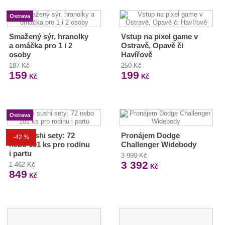
Ostrava
Smažený sýr, hranolky
Vstup na pixel game v
a omáčka pro 1 i 2
Ostravě, Opavě či
osoby
Havířově
187 Kč
250 Kč
159
199
Kč
Kč
Ostrava
Obří sushi sety: 72
Pronájem Dodge
-42 %
nebo 101 ks pro rodinu
Challenger Widebody
i partu
3 990 Kč
3 392
1 462 Kč
Kč
849
Kč