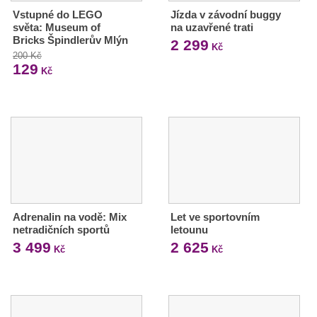
Vstupné do LEGO
Jízda v závodní buggy
světa: Museum of
na uzavřené trati
Bricks Špindlerův Mlýn
2 299
Kč
200 Kč
129
Kč
Adrenalin na vodě: Mix
Let ve sportovním
netradičních sportů
letounu
3 499
2 625
Kč
Kč