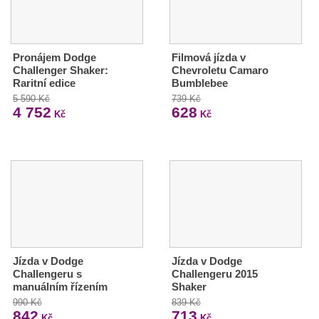
Pronájem Dodge
Filmová jízda v
Challenger Shaker:
Chevroletu Camaro
Raritní edice
Bumblebee
5 590 Kč
739 Kč
4 752
628
Kč
Kč
Jízda v Dodge
Jízda v Dodge
Challengeru s
Challengeru 2015
manuálním řízením
Shaker
990 Kč
839 Kč
842
713
Kč
Kč