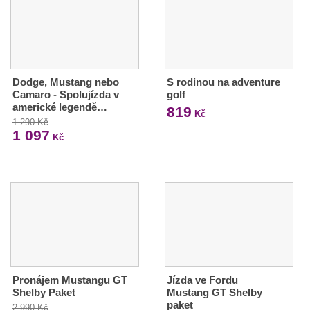
Dodge, Mustang nebo
S rodinou na adventure
Camaro - Spolujízda v
golf
americké legendě…
819
Kč
1 290 Kč
1 097
Kč
Pronájem Mustangu GT
Jízda ve Fordu
Shelby Paket
Mustang GT Shelby
paket
2 990 Kč