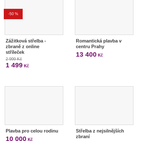
-50 %
Zážitková střelba -
Romantická plavba v
zbraně z online
centru Prahy
stříleček
13 400
Kč
2 999 Kč
1 499
Kč
Plavba pro celou rodinu
Střelba z nejsilnějších
zbraní
10 000
Kč