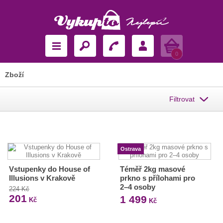
Košík
0
Zboží
Filtrovat
Ostrava
Vstupenky do House of
Téměř 2kg masové
Illusions v Krakově
prkno s přílohami pro
2–4 osoby
224 Kč
201
1 499
Kč
Kč