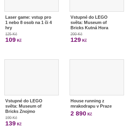
Laser game: vstup pro
Vstupné do LEGO
1 nebo 8 osob na 1 či 4
světa: Museum of
hry
Bricks Kutná Hora
125 Kč
200 Kč
109
129
Kč
Kč
Vstupné do LEGO
House running z
světa: Museum of
mrakodrapu v Praze
Bricks Znojmo
2 890
Kč
190 Kč
139
Kč