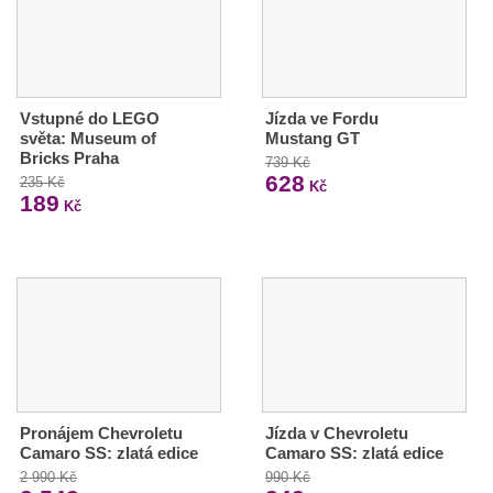
Vstupné do LEGO
Jízda ve Fordu
světa: Museum of
Mustang GT
Bricks Praha
739 Kč
628
235 Kč
Kč
189
Kč
Pronájem Chevroletu
Jízda v Chevroletu
Camaro SS: zlatá edice
Camaro SS: zlatá edice
2 990 Kč
990 Kč