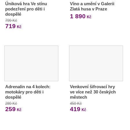
Úniková hra Ve stínu
Víno a umění v Galerii
podezření pro děti i
Zlatá husa v Praze
dospělé
1 890
Kč
799 Kč
719
Kč
Adrenalin na 4 kolech:
Venkovní šifrovací hry
motokáry pro děti i
ve více než 30 českých
dospělé
městech
280 Kč
450 Kč
259
419
Kč
Kč