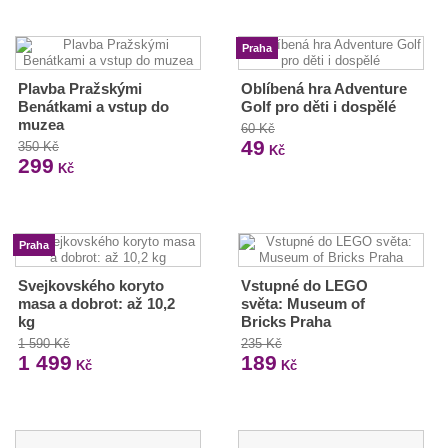
Praha
Plavba Pražskými
Oblíbená hra Adventure
Benátkami a vstup do
Golf pro děti i dospělé
muzea
60 Kč
49
350 Kč
Kč
299
Kč
Praha
Svejkovského koryto
Vstupné do LEGO
masa a dobrot: až 10,2
světa: Museum of
kg
Bricks Praha
1 590 Kč
235 Kč
1 499
189
Kč
Kč