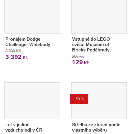
Pronájem Dodge
Vstupné do LEGO
Challenger Widebody
světa: Museum of
Bricks Poděbrady
3 990 Kč
3 392
200 Kč
Kč
129
Kč
-50 %
Let v jediné
Střelba ze zbraní podle
vzducholodi v ČR
vlastního výběru