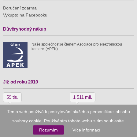
Doručení zdarma
Vykupto na Facebooku
Důvěryhodný nákup
Naše společnost je členem Asociace pro elektronickou
komerci (APEK)
Již od roku 2010
59 tis.
1 511 mil.
spuštěných nabídek
ušetřeno nákupy
Tento web používá k poskytování služeb a personifikaci obsahu
soubory cookie. Používáním tohoto webu s tím souhlasíte.
© 2010–2026
Vykupto.cz
, Všechna práva vyhrazena.
Rozumím
Více informací
Podmínky užití
Zpracování osobních údajů