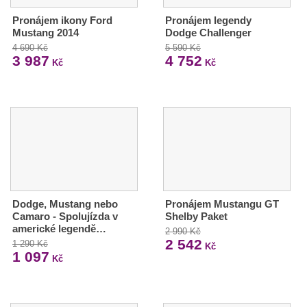
Pronájem ikony Ford
Pronájem legendy
Mustang 2014
Dodge Challenger
4 690 Kč
5 590 Kč
3 987
4 752
Kč
Kč
Dodge, Mustang nebo
Pronájem Mustangu GT
Camaro - Spolujízda v
Shelby Paket
americké legendě…
2 990 Kč
2 542
1 290 Kč
Kč
1 097
Kč