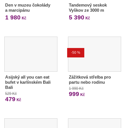
Den v muzeu čokolády
Tandemový seskok
a marcipánu
Vyškov ze 3000 m
1 980
5 390
Kč
Kč
-50 %
Asijský all you can eat
Zážitková střelba pro
bufet v karlínském Bali
partu nebo rodinu
Bali
1 990 Kč
999
529 Kč
Kč
479
Kč