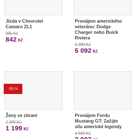
Jízda v Chevrolet
Pronájem amerického
Camaro ZL1
veteránu: Dodge
Charger nebo Buick
990 Kč
Riviera
842
Kč
5 990 Kč
5 092
Kč
-50 %
Ženy ve zbrani
Pronájem Fordu
Mustang GT: Zažijte
2 399 Kč
sílu americké legendy
1 199
Kč
4 590 Kč