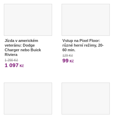
Jízda v americkém
Vstup na Pixel Floor:
veteránu: Dodge
různé herní režimy, 20-
Charger nebo Buick
60 min.
Riviera
129 Kč
99
1 290 Kč
Kč
1 097
Kč