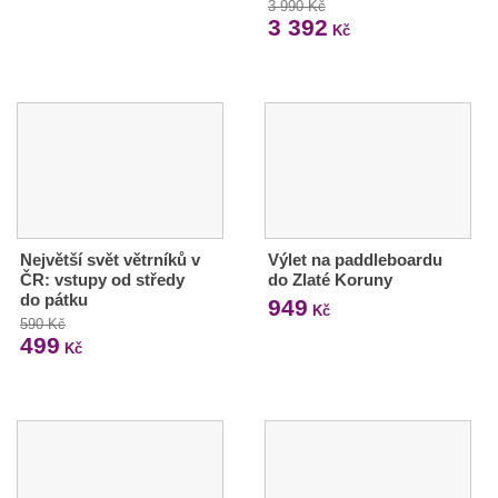
3 990 Kč
3 392
Kč
Největší svět větrníků v
Výlet na paddleboardu
ČR: vstupy od středy
do Zlaté Koruny
do pátku
949
Kč
590 Kč
499
Kč