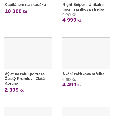
Kapitánem na zkoušku
Night Sniper - Unikátní
noční zážitková střelba
10 000
Kč
9 999 Kč
4 999
Kč
Výlet na raftu po trase
Akční zážitková střelba
Český Krumlov - Zlatá
6 490 Kč
Koruna
4 490
Kč
2 399
Kč