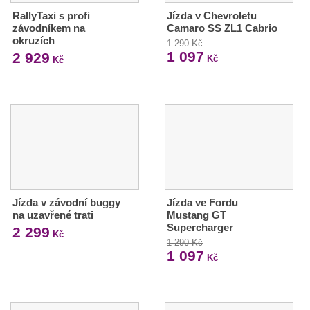
RallyTaxi s profi
Jízda v Chevroletu
závodníkem na
Camaro SS ZL1 Cabrio
okruzích
1 290 Kč
1 097
2 929
Kč
Kč
Jízda v závodní buggy
Jízda ve Fordu
na uzavřené trati
Mustang GT
Supercharger
2 299
Kč
1 290 Kč
1 097
Kč