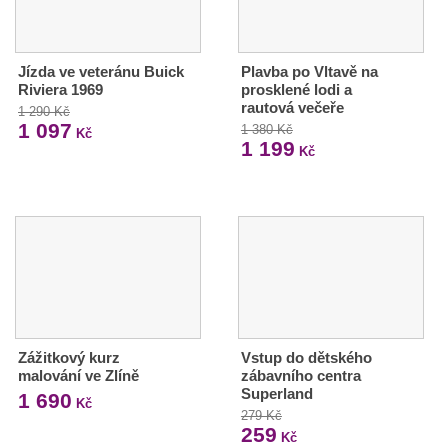
Jízda ve veteránu Buick
Plavba po Vltavě na
Riviera 1969
prosklené lodi a
rautová večeře
1 290 Kč
1 097
1 380 Kč
Kč
1 199
Kč
Zážitkový kurz
Vstup do dětského
malování ve Zlíně
zábavního centra
Superland
1 690
Kč
279 Kč
259
Kč