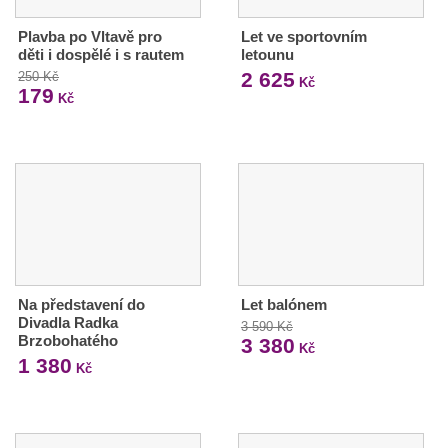
Plavba po Vltavě pro
Let ve sportovním
děti i dospělé i s rautem
letounu
2 625
250 Kč
Kč
179
Kč
Na představení do
Let balónem
Divadla Radka
3 590 Kč
Brzobohatého
3 380
Kč
1 380
Kč