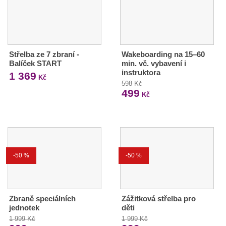
Střelba ze 7 zbraní -
Wakeboarding na 15–60
Balíček START
min. vč. vybavení i
instruktora
1 369
Kč
598 Kč
499
Kč
-50 %
-50 %
Zbraně speciálních
Zážitková střelba pro
jednotek
děti
1 999 Kč
1 999 Kč