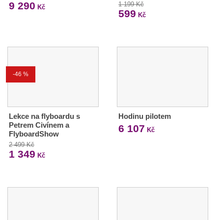
9 290
1 199 Kč
Kč
599
Kč
-46 %
Lekce na flyboardu s
Hodinu pilotem
Petrem Civínem a
6 107
Kč
FlyboardShow
2 499 Kč
1 349
Kč