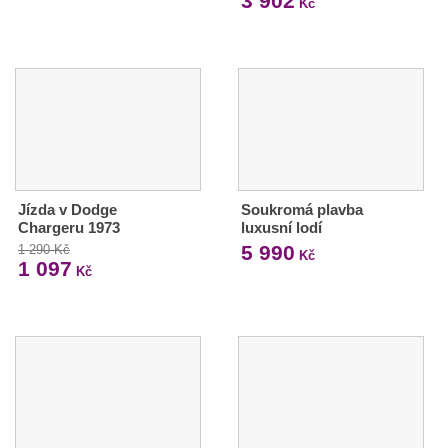
3 902
Kč
Jízda v Dodge
Soukromá plavba
Chargeru 1973
luxusní lodí
5 990
1 290 Kč
Kč
1 097
Kč