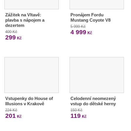
Zážitek na Vltavě:
Pronájem Fordu
plavba s nápojem a
Mustang Coyote V8
dezertem
5 999 Kč
4 999
400 Kč
Kč
299
Kč
Vstupenky do House of
Celodenní neomezený
Illusions v Krakově
vstup do dětské herny
224 Kč
150 Kč
201
119
Kč
Kč