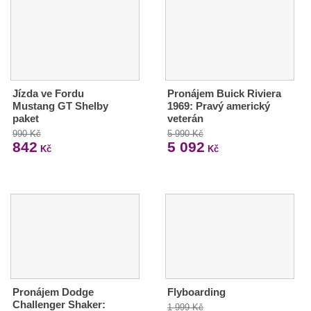
Jízda ve Fordu
Pronájem Buick Riviera
Mustang GT Shelby
1969: Pravý americký
paket
veterán
990 Kč
5 990 Kč
842
5 092
Kč
Kč
Pronájem Dodge
Flyboarding
Challenger Shaker:
1 999 Kč