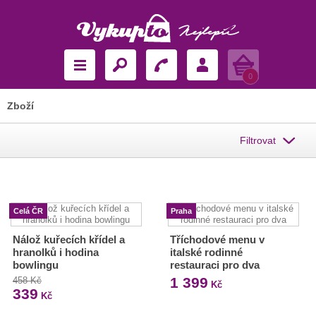
Košík
0
Zboží
Filtrovat
Celá ČR
Praha
Nálož kuřecích křídel a
Tříchodové menu v
hranolků i hodina
italské rodinné
bowlingu
restauraci pro dva
1 399
458 Kč
Kč
339
Kč