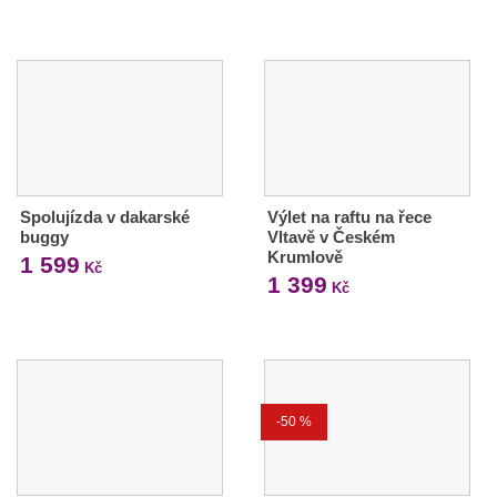
Spolujízda v dakarské
Výlet na raftu na řece
buggy
Vltavě v Českém
Krumlově
1 599
Kč
1 399
Kč
-50 %