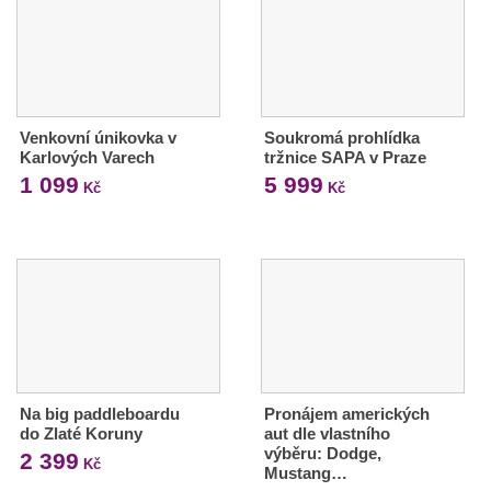
Venkovní únikovka v
Soukromá prohlídka
Karlových Varech
tržnice SAPA v Praze
1 099
5 999
Kč
Kč
Na big paddleboardu
Pronájem amerických
do Zlaté Koruny
aut dle vlastního
výběru: Dodge,
2 399
Kč
Mustang…