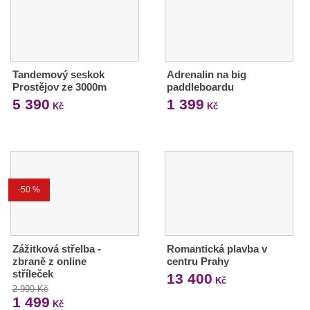
Tandemový seskok
Adrenalin na big
Prostějov ze 3000m
paddleboardu
5 390
1 399
Kč
Kč
-50 %
Zážitková střelba -
Romantická plavba v
zbraně z online
centru Prahy
stříleček
13 400
Kč
2 999 Kč
1 499
Kč