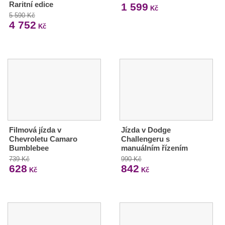
Raritní edice
1 599
Kč
5 590 Kč
4 752
Kč
Filmová jízda v
Jízda v Dodge
Chevroletu Camaro
Challengeru s
Bumblebee
manuálním řízením
739 Kč
990 Kč
628
842
Kč
Kč