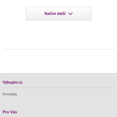
Načíst další
Vykupto.cz
Kontakty
Pro Vás