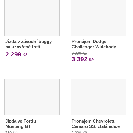
Jízda v závodní buggy
Pronájem Dodge
na uzavřené trati
Challenger Widebody
2 299
3 990 Kč
Kč
3 392
Kč
Jízda ve Fordu
Pronájem Chevroletu
Mustang GT
Camaro SS: zlatá edice
739 Kč
2 990 Kč