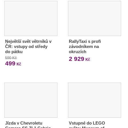
Největší svět větrníků v
RallyTaxi s profi
ČR: vstupy od středy
závodníkem na
do pátku
okruzích
2 929
590 Kč
Kč
499
Kč
Jízda v Chevroletu
Vstupné do LEGO