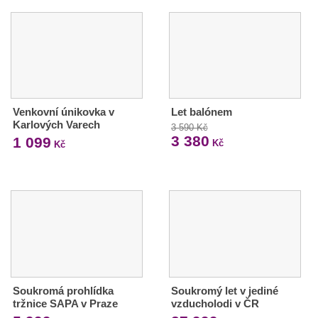
Venkovní únikovka v
Let balónem
Karlových Varech
3 590 Kč
3 380
1 099
Kč
Kč
Soukromá prohlídka
Soukromý let v jediné
tržnice SAPA v Praze
vzducholodi v ČR