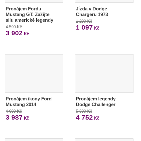
Pronájem Fordu
Jízda v Dodge
Mustang GT: Zažijte
Chargeru 1973
sílu americké legendy
1 290 Kč
1 097
4 590 Kč
Kč
3 902
Kč
Pronájem ikony Ford
Pronájem legendy
Mustang 2014
Dodge Challenger
4 690 Kč
5 590 Kč
3 987
4 752
Kč
Kč