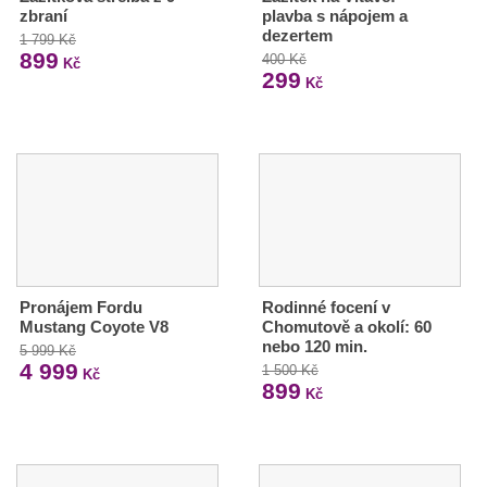
zbraní
plavba s nápojem a
dezertem
1 799 Kč
899
400 Kč
Kč
299
Kč
Pronájem Fordu
Rodinné focení v
Mustang Coyote V8
Chomutově a okolí: 60
nebo 120 min.
5 999 Kč
4 999
1 500 Kč
Kč
899
Kč