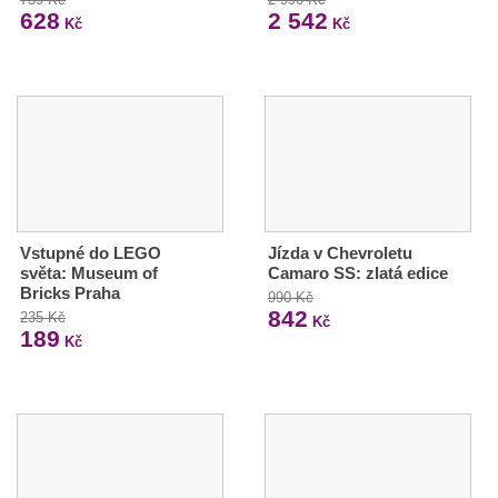
628
2 542
Kč
Kč
Vstupné do LEGO
Jízda v Chevroletu
světa: Museum of
Camaro SS: zlatá edice
Bricks Praha
990 Kč
842
235 Kč
Kč
189
Kč