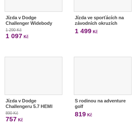
Jízda v Dodge
Jízda ve sporťácích na
Challenger Widebody
závodních okruzích
1 499
1 290 Kč
Kč
1 097
Kč
Jízda v Dodge
S rodinou na adventure
Challengeru 5.7 HEMI
golf
819
890 Kč
Kč
757
Kč