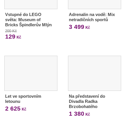
Vstupné do LEGO
Adrenalin na vodě: Mix
světa: Museum of
netradičních sportů
Bricks Špindlerův Mlýn
3 499
Kč
200 Kč
129
Kč
Let ve sportovním
Na představení do
letounu
Divadla Radka
Brzobohatého
2 625
Kč
1 380
Kč