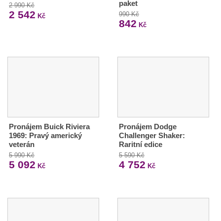
paket
2 990 Kč
2 542
990 Kč
Kč
842
Kč
Pronájem Buick Riviera
Pronájem Dodge
1969: Pravý americký
Challenger Shaker:
veterán
Raritní edice
5 990 Kč
5 590 Kč
5 092
4 752
Kč
Kč