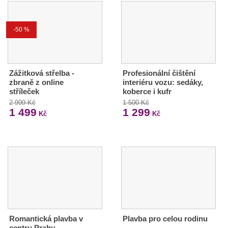
-50 %
Zážitková střelba -
Profesionální čištění
zbraně z online
interiéru vozu: sedáky,
stříleček
koberce i kufr
2 999 Kč
1 500 Kč
1 499
1 299
Kč
Kč
Romantická plavba v
Plavba pro celou rodinu
centru Prahy