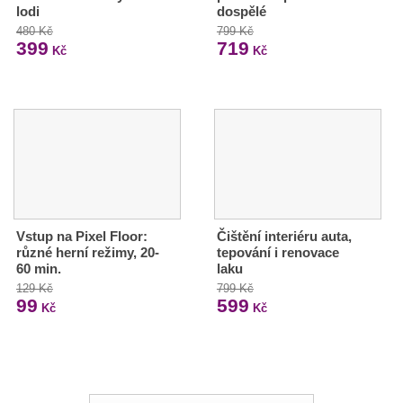
lodi
dospělé
480 Kč
799 Kč
399
719
Kč
Kč
Vstup na Pixel Floor:
Čištění interiéru auta,
různé herní režimy, 20-
tepování i renovace
60 min.
laku
129 Kč
799 Kč
99
599
Kč
Kč