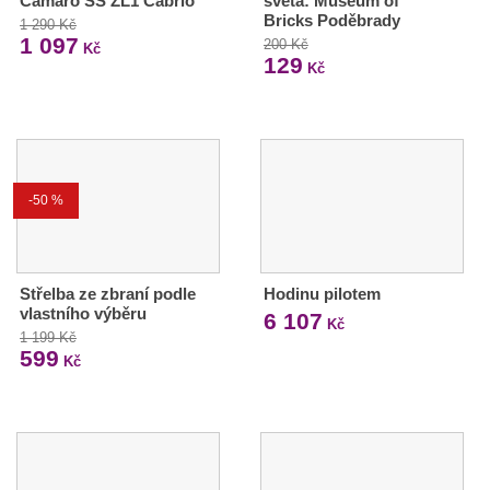
Camaro SS ZL1 Cabrio
světa: Museum of
Bricks Poděbrady
1 290 Kč
1 097
200 Kč
Kč
129
Kč
-50 %
Střelba ze zbraní podle
Hodinu pilotem
vlastního výběru
6 107
Kč
1 199 Kč
599
Kč