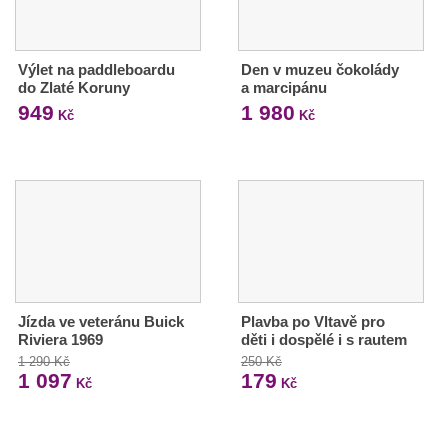
Výlet na paddleboardu
Den v muzeu čokolády
do Zlaté Koruny
a marcipánu
949
1 980
Kč
Kč
Jízda ve veteránu Buick
Plavba po Vltavě pro
Riviera 1969
děti i dospělé i s rautem
1 290 Kč
250 Kč
1 097
179
Kč
Kč