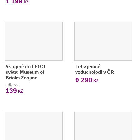
1 199
Kč
Vstupné do LEGO
Let v jediné
světa: Museum of
vzducholodi v ČR
Bricks Znojmo
9 290
Kč
190 Kč
139
Kč