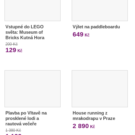
Vstupné do LEGO
Výlet na paddleboardu
světa: Museum of
649
Kč
Bricks Kutná Hora
200 Kč
129
Kč
Plavba po Vltavě na
House running z
prosklené lodi a
mrakodrapu v Praze
rautová večeře
2 890
Kč
1 380 Kč