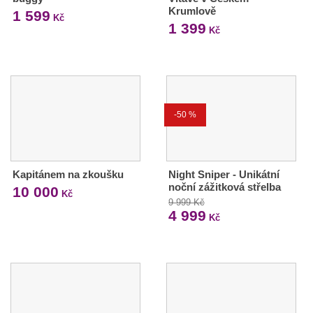
Krumlově
1 599
Kč
1 399
Kč
-50 %
Kapitánem na zkoušku
Night Sniper - Unikátní
noční zážitková střelba
10 000
Kč
9 999 Kč
4 999
Kč