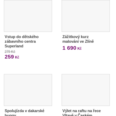
Vstup do dětského
Zážitkový kurz
zábavního centra
malování ve Zlíně
Superland
1 690
Kč
279 Kč
259
Kč
Spolujízda v dakarské
Výlet na raftu na řece
buggy
Vltavě v Českém