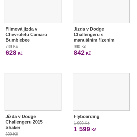
Filmová jízda v
Jízda v Dodge
Chevroletu Camaro
Challengeru s
Bumblebee
manuálním řízením
739 Kč
990 Kč
628
842
Kč
Kč
Jízda v Dodge
Flyboarding
Challengeru 2015
1 999 Kč
Shaker
1 599
Kč
839 Kč