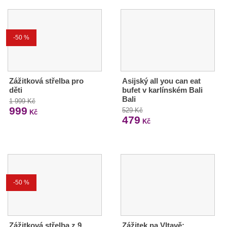
-50 %
Zážitková střelba pro
Asijský all you can eat
děti
bufet v karlínském Bali
Bali
1 999 Kč
999
529 Kč
Kč
479
Kč
-50 %
Zážitková střelba z 9
Zážitek na Vltavě: