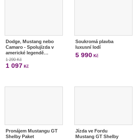
Dodge, Mustang nebo
Soukromá plavba
Camaro - Spolujízda v
luxusní lodí
americké legendě…
5 990
Kč
1 290 Kč
1 097
Kč
Pronájem Mustangu GT
Jízda ve Fordu
Shelby Paket
Mustang GT Shelby