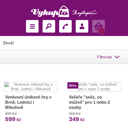
Košík
0
Zboží
Filtrovat
Brno
Venkovní únikové hry v
Večeře "sněz, co
Brně, Lednici i
můžeš" pro 1 nebo 2
Mikulově
osoby
699 Kč
410 Kč
599
349
Kč
Kč