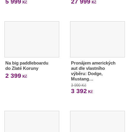
5 999
27 999
Kč
Kč
Na big paddleboardu
Pronájem amerických
do Zlaté Koruny
aut dle vlastního
výběru: Dodge,
2 399
Kč
Mustang…
3 990 Kč
3 392
Kč