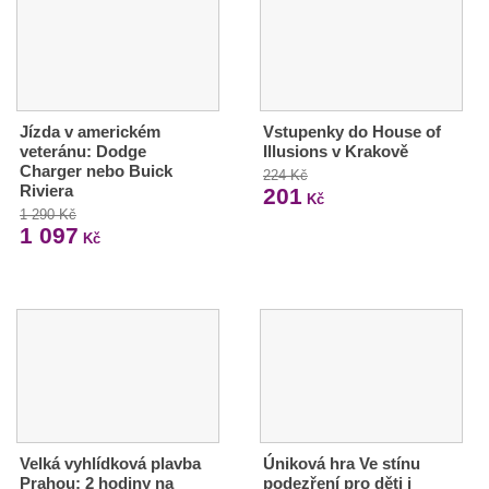
Jízda v americkém
Vstupenky do House of
veteránu: Dodge
Illusions v Krakově
Charger nebo Buick
224 Kč
Riviera
201
Kč
1 290 Kč
1 097
Kč
Velká vyhlídková plavba
Úniková hra Ve stínu
Prahou: 2 hodiny na
podezření pro děti i