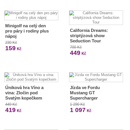
Minigolf na celý den
California Dreams:
pro páry i rodiny plus
striptýzová show
nápoj
Seduction Tour
230 Kč
159
700 Kč
Kč
449
Kč
Úniková hra Víno a
Jízda ve Fordu
vina: Zločin pod
Mustang GT
Svatým kopečkem
Supercharger
449 Kč
1 290 Kč
419
1 097
Kč
Kč