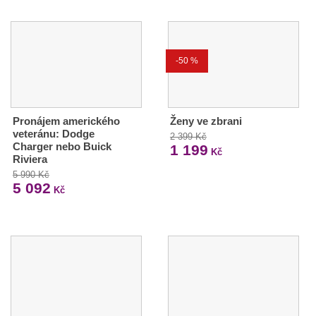
-50 %
Pronájem amerického
Ženy ve zbrani
veteránu: Dodge
2 399 Kč
Charger nebo Buick
1 199
Kč
Riviera
5 990 Kč
5 092
Kč