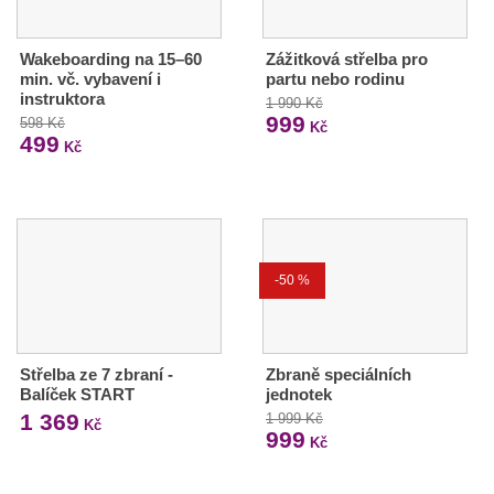
Wakeboarding na 15–60
Zážitková střelba pro
min. vč. vybavení i
partu nebo rodinu
instruktora
1 990 Kč
999
598 Kč
Kč
499
Kč
-50 %
Střelba ze 7 zbraní -
Zbraně speciálních
Balíček START
jednotek
1 369
1 999 Kč
Kč
999
Kč