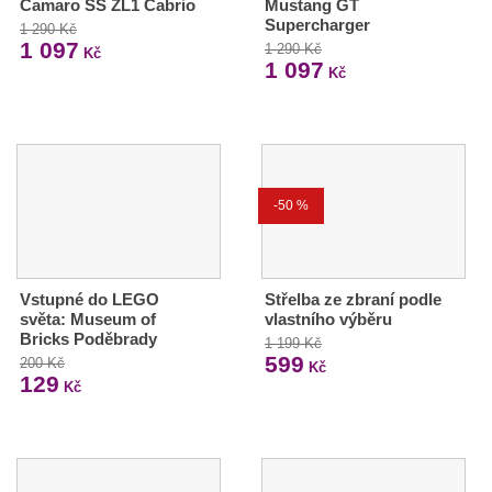
Camaro SS ZL1 Cabrio
Mustang GT
Supercharger
1 290 Kč
1 097
1 290 Kč
Kč
1 097
Kč
-50 %
Vstupné do LEGO
Střelba ze zbraní podle
světa: Museum of
vlastního výběru
Bricks Poděbrady
1 199 Kč
599
200 Kč
Kč
129
Kč