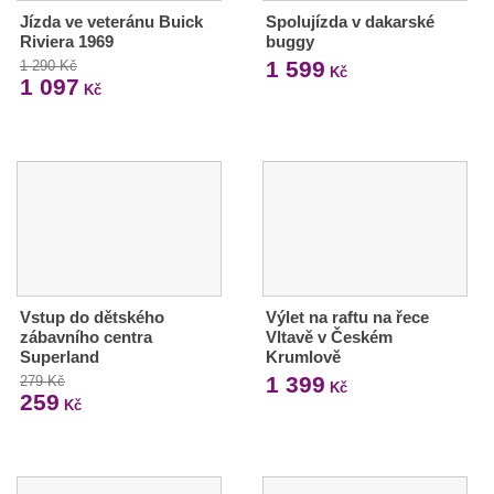
Jízda ve veteránu Buick
Spolujízda v dakarské
Riviera 1969
buggy
1 599
1 290 Kč
Kč
1 097
Kč
Vstup do dětského
Výlet na raftu na řece
zábavního centra
Vltavě v Českém
Superland
Krumlově
1 399
279 Kč
Kč
259
Kč