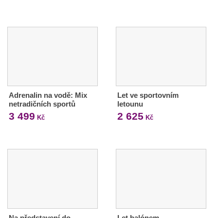
Adrenalin na vodě: Mix
Let ve sportovním
netradičních sportů
letounu
3 499
2 625
Kč
Kč
Na představení do
Let balónem