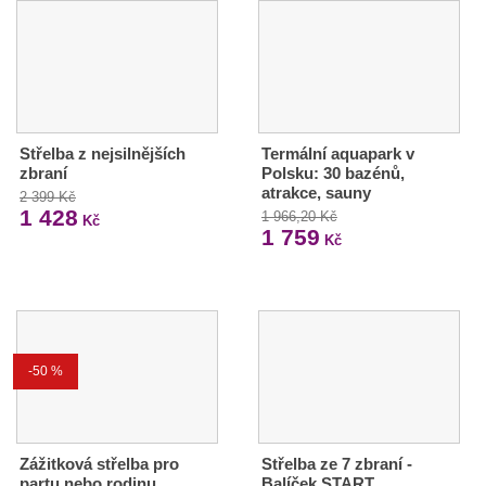
Střelba z nejsilnějších
Termální aquapark v
zbraní
Polsku: 30 bazénů,
atrakce, sauny
2 399 Kč
1 428
1 966,20 Kč
Kč
1 759
Kč
-50 %
Zážitková střelba pro
Střelba ze 7 zbraní -
partu nebo rodinu
Balíček START