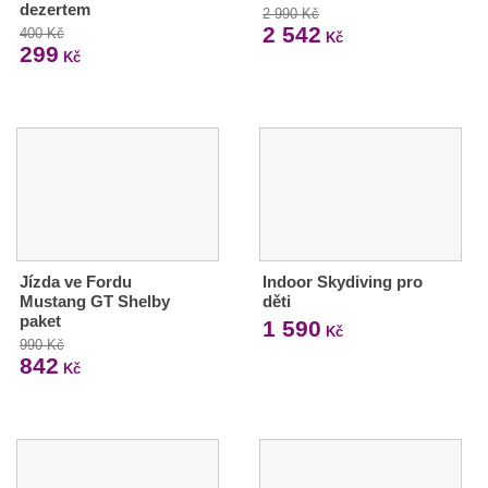
dezertem
2 990 Kč
2 542
400 Kč
Kč
299
Kč
Jízda ve Fordu
Indoor Skydiving pro
Mustang GT Shelby
děti
paket
1 590
Kč
990 Kč
842
Kč