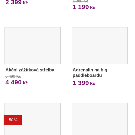
2 399
1 380 Kč
Kč
1 199
Kč
Akční zážitková střelba
Adrenalin na big
paddleboardu
6 490 Kč
4 490
1 399
Kč
Kč
-50 %