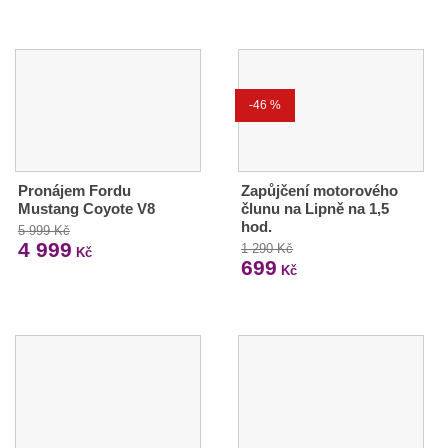
-46 %
Pronájem Fordu
Zapůjčení motorového
Mustang Coyote V8
člunu na Lipně na 1,5
hod.
5 999 Kč
4 999
1 290 Kč
Kč
699
Kč