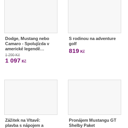
Dodge, Mustang nebo
S rodinou na adventure
Camaro - Spolujízda v
golf
americké legendě…
819
Kč
1 290 Kč
1 097
Kč
Zážitek na Vltavě:
Pronájem Mustangu GT
plavba s nápojem a
Shelby Paket