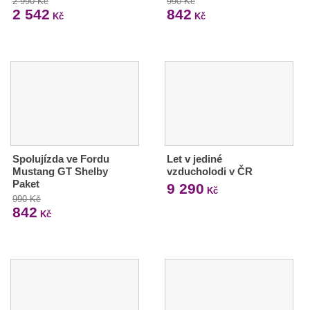
2 990 Kč
990 Kč
2 542
842
Kč
Kč
Spolujízda ve Fordu
Let v jediné
Mustang GT Shelby
vzducholodi v ČR
Paket
9 290
Kč
990 Kč
842
Kč