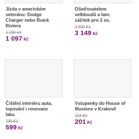
Jízda v americkém
Ošetřovatelem
veteránu: Dodge
velbloudů a lam:
Charger nebo Buick
zážitek pro 2 os.
Riviera
3 500 Kč
3 149
1 290 Kč
Kč
1 097
Kč
Čištění interiéru auta,
Vstupenky do House of
tepování i renovace
Illusions v Krakově
laku
224 Kč
201
799 Kč
Kč
599
Kč