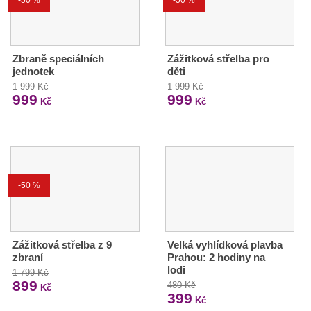
Zbraně speciálních
Zážitková střelba pro
jednotek
děti
1 999 Kč
1 999 Kč
999
999
Kč
Kč
-50 %
Zážitková střelba z 9
Velká vyhlídková plavba
zbraní
Prahou: 2 hodiny na
lodi
1 799 Kč
899
480 Kč
Kč
399
Kč