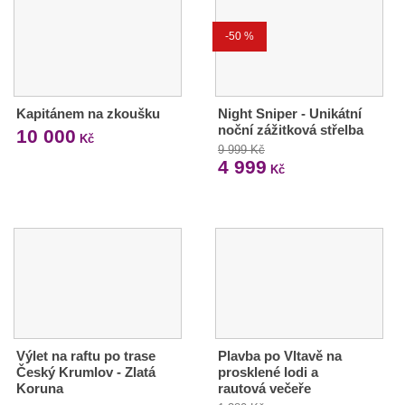
-50 %
Kapitánem na zkoušku
Night Sniper - Unikátní
noční zážitková střelba
10 000
Kč
9 999 Kč
4 999
Kč
Výlet na raftu po trase
Plavba po Vltavě na
Český Krumlov - Zlatá
prosklené lodi a
Koruna
rautová večeře