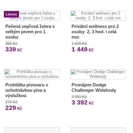
Liberec
Pečená vepřová žebra s
Privátní wellness pro 2
velkým pivem pro 1
osoby: 2, 3 hod. i celá
osobu
noc
368 Kč
1 629 Kč
339
1 449
Kč
Kč
Prohlídka pivovaru s
Pronájem Dodge
ochutnávkou piva a
Challenger Widebody
výslužkou
3 990 Kč
3 392
279 Kč
Kč
229
Kč