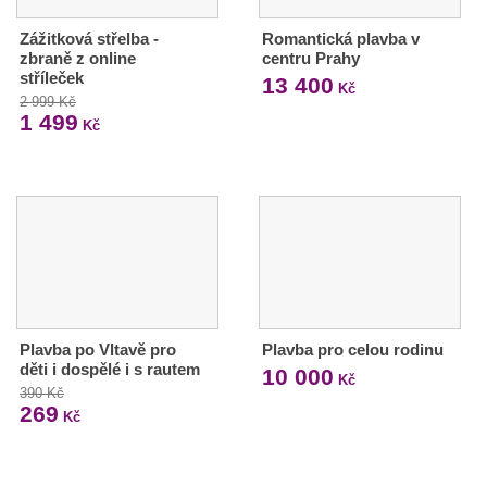
Zážitková střelba -
Romantická plavba v
zbraně z online
centru Prahy
stříleček
13 400
Kč
2 999 Kč
1 499
Kč
Plavba po Vltavě pro
Plavba pro celou rodinu
děti i dospělé i s rautem
10 000
Kč
390 Kč
269
Kč