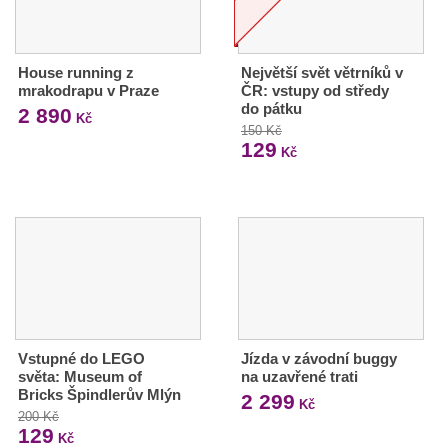
House running z
Největší svět větrníků v
mrakodrapu v Praze
ČR: vstupy od středy
do pátku
2 890
Kč
150 Kč
129
Kč
Vstupné do LEGO
Jízda v závodní buggy
světa: Museum of
na uzavřené trati
Bricks Špindlerův Mlýn
2 299
Kč
200 Kč
129
Kč