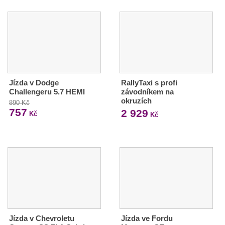
Jízda v Dodge
RallyTaxi s profi
Challengeru 5.7 HEMI
závodníkem na
okruzích
890 Kč
757
2 929
Kč
Kč
Jízda v Chevroletu
Jízda ve Fordu