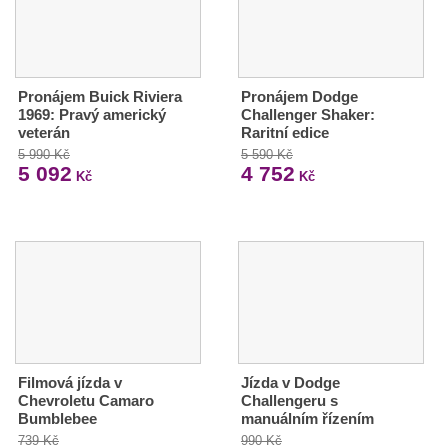
Pronájem Buick Riviera
Pronájem Dodge
1969: Pravý americký
Challenger Shaker:
veterán
Raritní edice
5 990 Kč
5 590 Kč
5 092
4 752
Kč
Kč
Filmová jízda v
Jízda v Dodge
Chevroletu Camaro
Challengeru s
Bumblebee
manuálním řízením
739 Kč
990 Kč