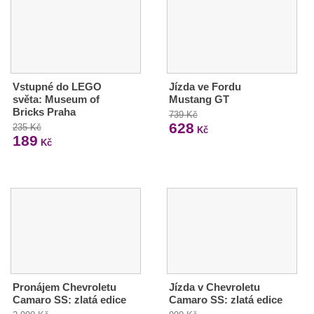
Vstupné do LEGO
Jízda ve Fordu
světa: Museum of
Mustang GT
Bricks Praha
739 Kč
628
235 Kč
Kč
189
Kč
Pronájem Chevroletu
Jízda v Chevroletu
Camaro SS: zlatá edice
Camaro SS: zlatá edice