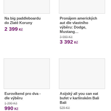
Na big paddleboardu
Pronájem amerických
do Zlaté Koruny
aut dle vlastního
výběru: Dodge,
2 399
Kč
Mustang…
3 990 Kč
3 392
Kč
Eurovíkend pro dva -
Asijský all you can eat
dle výběru
bufet v karlínském Bali
Bali
1 290 Kč
990
529 Kč
Kč