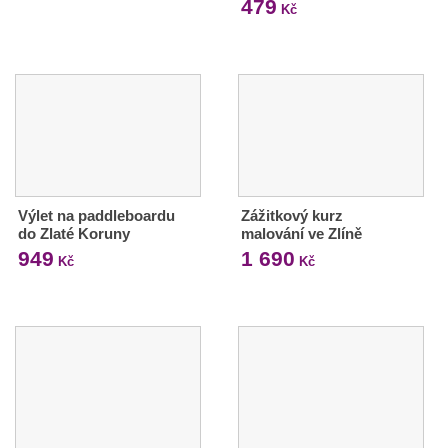
479
Kč
Výlet na paddleboardu
Zážitkový kurz
do Zlaté Koruny
malování ve Zlíně
949
1 690
Kč
Kč