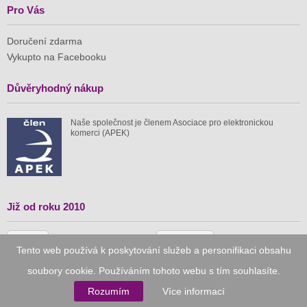
Pro Vás
Doručení zdarma
Vykupto na Facebooku
Důvěryhodný nákup
Naše společnost je členem Asociace pro elektronickou
komerci (APEK)
Již od roku 2010
59 tis.
1 511 mil.
Tento web používá k poskytování služeb a personifikaci obsahu
spuštěných nabídek
ušetřeno nákupy
soubory cookie. Používáním tohoto webu s tím souhlasíte.
Rozumím
Více informací
© 2010–2026
Vykupto.cz
, Všechna práva vyhrazena.