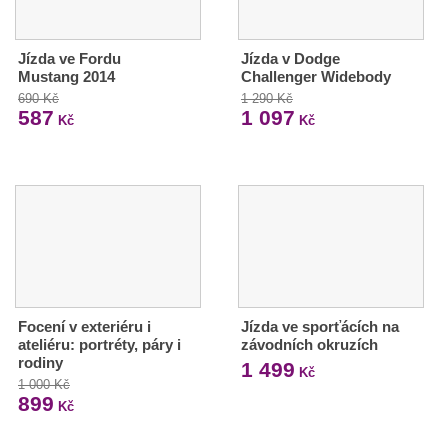
Jízda ve Fordu
Jízda v Dodge
Mustang 2014
Challenger Widebody
690 Kč
1 290 Kč
587
1 097
Kč
Kč
Focení v exteriéru i
Jízda ve sporťácích na
ateliéru: portréty, páry i
závodních okruzích
rodiny
1 499
Kč
1 000 Kč
899
Kč