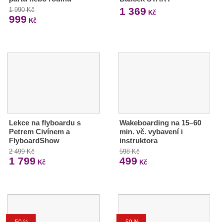
1 369
1 990 Kč
Kč
999
Kč
Lekce na flyboardu s
Wakeboarding na 15–60
Petrem Civínem a
min. vč. vybavení i
FlyboardShow
instruktora
2 499 Kč
598 Kč
1 799
499
Kč
Kč
-50 %
-50 %