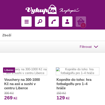
Košík
0
Zboží
Filtrovat
Liberec
Vouchery na 300-1000
Kopněte do toho: hra
Kč na asii a sushi v
fotbalgolfu pro 1–4
centru Liberce
hráče
300 Kč
150 Kč
269
129
Kč
Kč