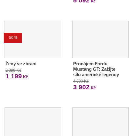
5 092
Kč
-50 %
Ženy ve zbrani
Pronájem Fordu
Mustang GT: Zažijte
2 399 Kč
sílu americké legendy
1 199
Kč
4 590 Kč
3 902
Kč