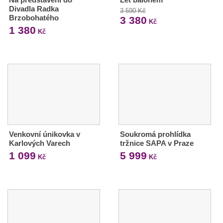
Divadla Radka
3 590 Kč
Brzobohatého
3 380
Kč
1 380
Kč
Venkovní únikovka v
Soukromá prohlídka
Karlových Varech
tržnice SAPA v Praze
1 099
5 999
Kč
Kč