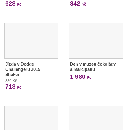
628
842
Kč
Kč
Jízda v Dodge
Den v muzeu čokolády
Challengeru 2015
a marcipánu
Shaker
1 980
Kč
839 Kč
713
Kč