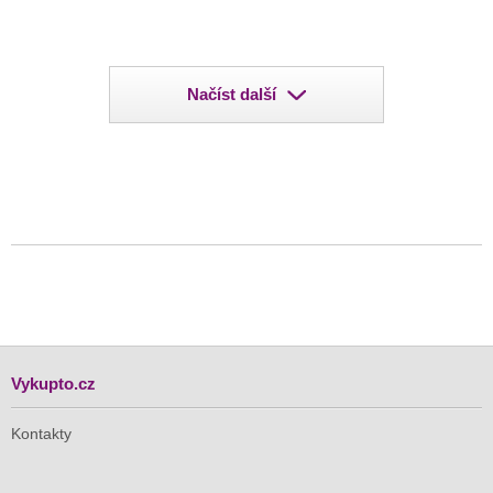
Načíst další
Vykupto.cz
Kontakty