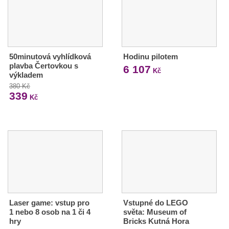
50minutová vyhlídková
Hodinu pilotem
plavba Čertovkou s
6 107
Kč
výkladem
380 Kč
339
Kč
Laser game: vstup pro
Vstupné do LEGO
1 nebo 8 osob na 1 či 4
světa: Museum of
hry
Bricks Kutná Hora