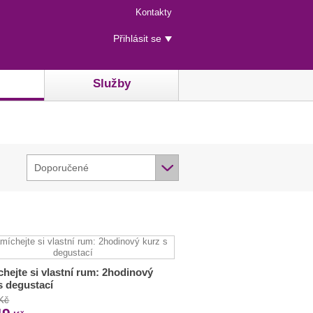
Menu
Kontakty
rychlého
Uživatelské
přístupu
Přihlásit se
menu
Služby
Doporučené
hejte si vlastní rum: 2hodinový
s degustací
 Kč