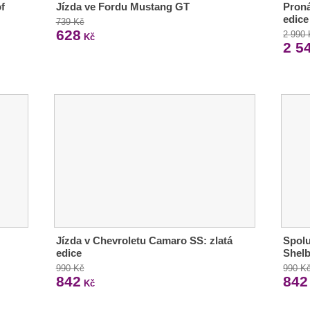
f
Jízda ve Fordu Mustang GT
Proná
edice
739 Kč
628
2 990
Kč
2 5
Jízda v Chevroletu Camaro SS: zlatá
Spolu
edice
Shelb
990 Kč
990 K
842
842
Kč