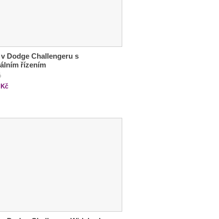
 v Dodge Challengeru s
álním řízením
č
Kč