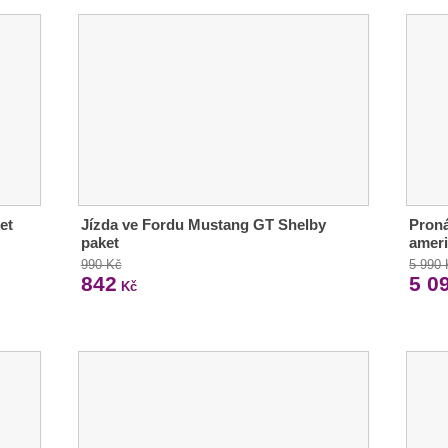
et
Jízda ve Fordu Mustang GT Shelby
Proná
paket
ameri
990 Kč
5 990
842
5 0
Kč