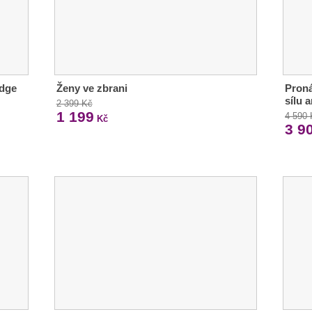
odge
Ženy ve zbrani
Proná
sílu 
2 399 Kč
1 199
4 590
Kč
3 9