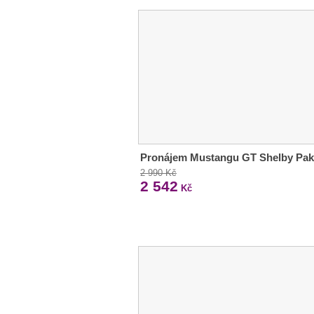
Pronájem Mustangu GT Shelby Pak
2 990 Kč
2 542
Kč