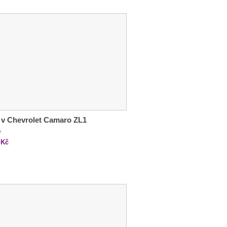
 v Chevrolet Camaro ZL1
č
Kč