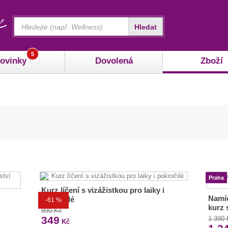
Vyhledávání
Hledat
5
ovinky
Dovolená
Zboží
Praha
Kurz líčení s vizážistkou pro laiky i
Namíc
pokročilé
-61 %
kurz 
890 Kč
349
1 390
Kč