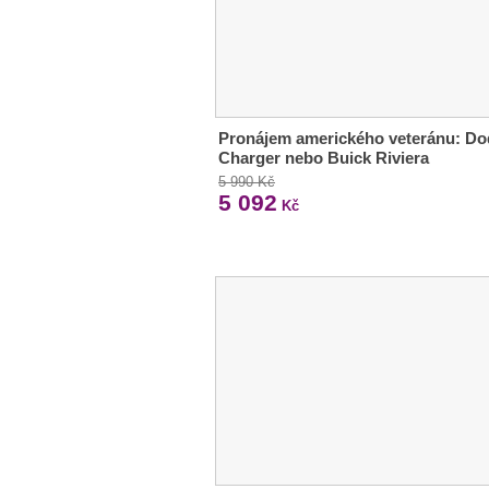
Pronájem amerického veteránu: D
Charger nebo Buick Riviera
5 990 Kč
5 092
Kč