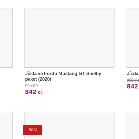
Jízda ve Fordu Mustang GT Shelby
Jízda
paket (2020)
990 K
842
990 Kč
842
Kč
-50 %