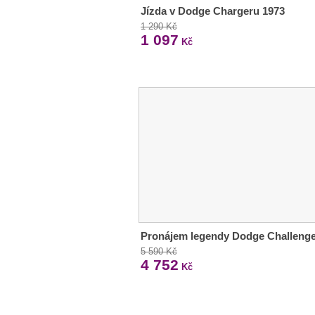
Jízda v Dodge Chargeru 1973
1 290 Kč
1 097
Kč
Pronájem legendy Dodge Challeng
5 590 Kč
4 752
Kč