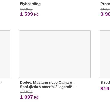
Flyboarding
Proná
1 999 Kč
4 690
1 599
3 9
Kč
er
Dodge, Mustang nebo Camaro -
S rod
Spolujízda v americké legendě…
819
1 290 Kč
1 097
Kč