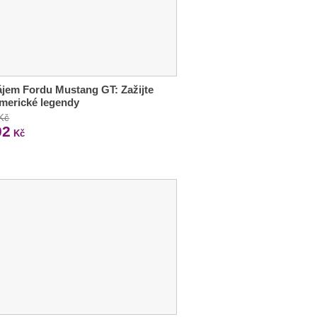
jem Fordu Mustang GT: Zažijte
americké legendy
 Kč
02
Kč