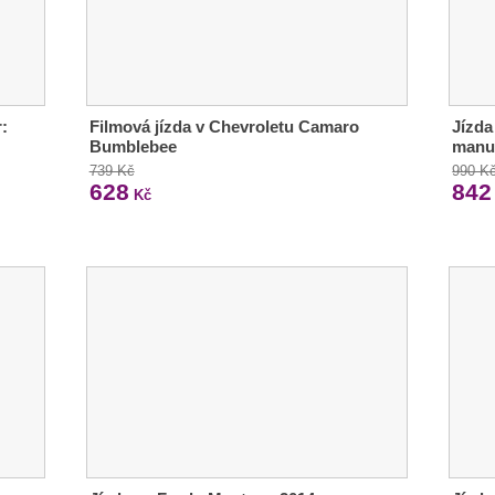
:
Filmová jízda v Chevroletu Camaro
Jízda
Bumblebee
manu
739 Kč
990 K
628
842
Kč