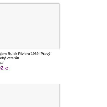
jem Buick Riviera 1969: Pravý
cký veterán
 Kč
92
Kč