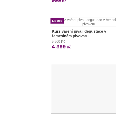
999
Kč
Liberec
Kurz vaření piva i degustace v
řemeslném pivovaru
5 500 Kč
4 399
Kč