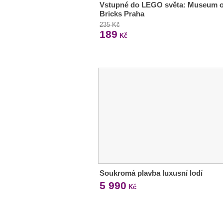
Vstupné do LEGO světa: Museum o
Bricks Praha
235 Kč
189
Kč
Soukromá plavba luxusní lodí
5 990
Kč