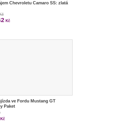
jem Chevroletu Camaro SS: zlatá
 Kč
42
Kč
jízda ve Fordu Mustang GT
y Paket
č
Kč