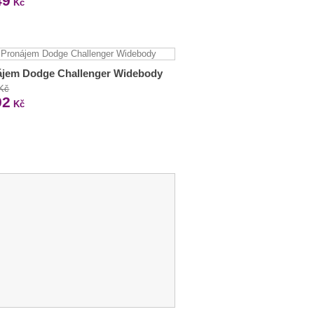
49
Kč
ájem Dodge Challenger Widebody
 Kč
92
Kč