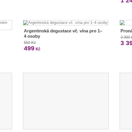
1 2
Argentinská degustace vč. vína pro 1–
Pron
4 osoby
3 990
3 3
550 Kč
499
Kč