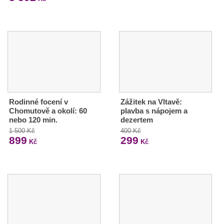
Rodinné focení v
Zážitek na Vltavě:
Chomutově a okolí: 60
plavba s nápojem a
nebo 120 min.
dezertem
1 500 Kč
400 Kč
899
299
Kč
Kč