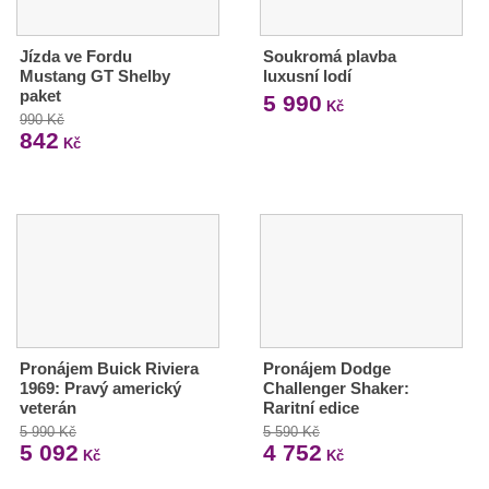
Jízda ve Fordu
Soukromá plavba
Mustang GT Shelby
luxusní lodí
paket
5 990
Kč
990 Kč
842
Kč
Pronájem Buick Riviera
Pronájem Dodge
1969: Pravý americký
Challenger Shaker:
veterán
Raritní edice
5 990 Kč
5 590 Kč
5 092
4 752
Kč
Kč