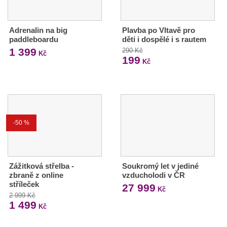
Adrenalin na big
Plavba po Vltavě pro
paddleboardu
děti i dospělé i s rautem
1 399
290 Kč
Kč
199
Kč
-50 %
Zážitková střelba -
Soukromý let v jediné
zbraně z online
vzducholodi v ČR
stříleček
27 999
Kč
2 999 Kč
1 499
Kč