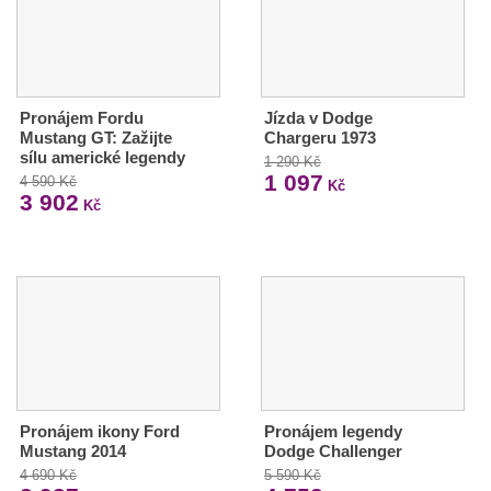
Pronájem Fordu
Jízda v Dodge
Mustang GT: Zažijte
Chargeru 1973
sílu americké legendy
1 290 Kč
1 097
4 590 Kč
Kč
3 902
Kč
Pronájem ikony Ford
Pronájem legendy
Mustang 2014
Dodge Challenger
4 690 Kč
5 590 Kč