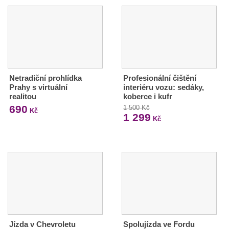
Netradiční prohlídka
Profesionální čištění
Prahy s virtuální
interiéru vozu: sedáky,
realitou
koberce i kufr
690
1 500 Kč
Kč
1 299
Kč
Jízda v Chevroletu
Spolujízda ve Fordu