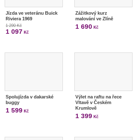
Jízda ve veteránu Buick
Zážitkový kurz
Riviera 1969
malování ve Zlíně
1 690
1 290 Kč
Kč
1 097
Kč
Spolujízda v dakarské
Výlet na raftu na řece
buggy
Vltavě v Českém
Krumlově
1 599
Kč
1 399
Kč