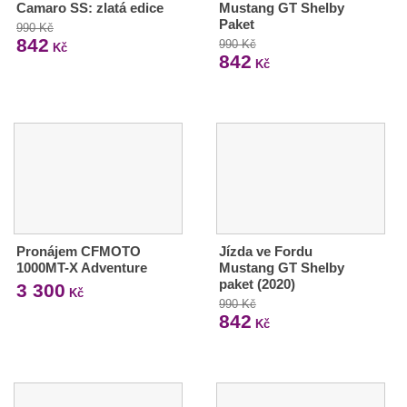
Camaro SS: zlatá edice
Mustang GT Shelby
Paket
990 Kč
842
990 Kč
Kč
842
Kč
Pronájem CFMOTO
Jízda ve Fordu
1000MT-X Adventure
Mustang GT Shelby
paket (2020)
3 300
Kč
990 Kč
842
Kč