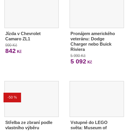
Jízda v Chevrolet
Pronájem amerického
Camaro ZL1
veteránu: Dodge
Charger nebo Buick
990 Kč
Riviera
842
Kč
5 990 Kč
5 092
Kč
-50 %
Střelba ze zbraní podle
Vstupné do LEGO
vlastního výběru
světa: Museum of