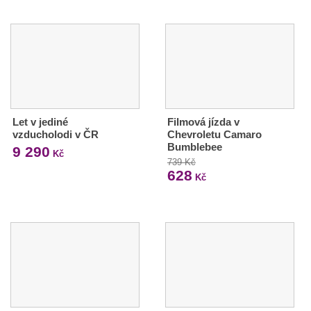
Let v jediné
Filmová jízda v
vzducholodi v ČR
Chevroletu Camaro
Bumblebee
9 290
Kč
739 Kč
628
Kč