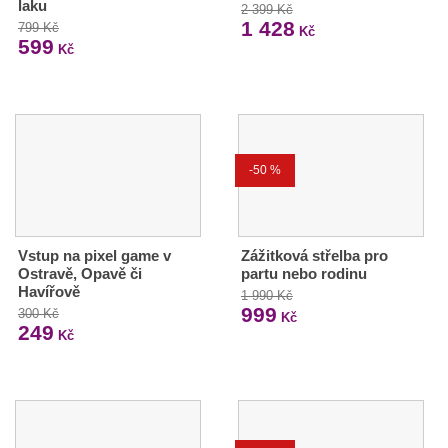
laku
2 399 Kč
1 428
799 Kč
Kč
599
Kč
-50 %
Vstup na pixel game v
Zážitková střelba pro
Ostravě, Opavě či
partu nebo rodinu
Havířově
1 990 Kč
999
300 Kč
Kč
249
Kč