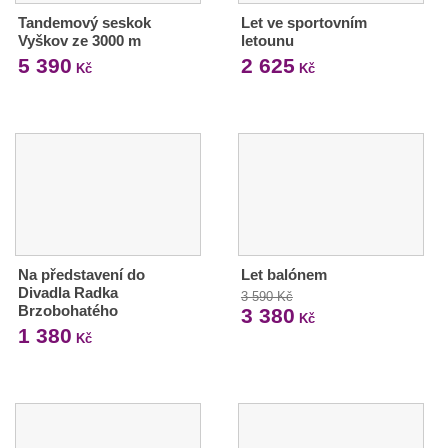
Tandemový seskok
Let ve sportovním
Vyškov ze 3000 m
letounu
5 390
2 625
Kč
Kč
Na představení do
Let balónem
Divadla Radka
3 590 Kč
Brzobohatého
3 380
Kč
1 380
Kč