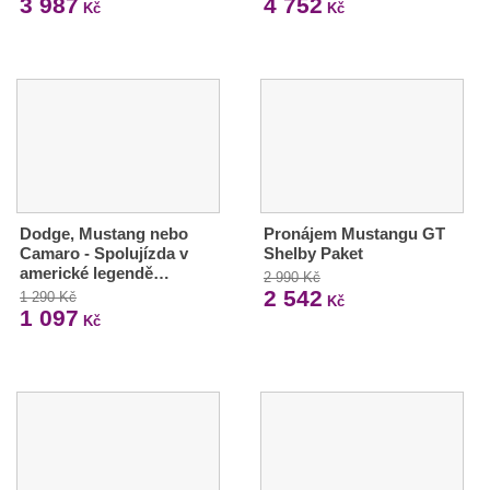
3 987
4 752
Kč
Kč
Dodge, Mustang nebo
Pronájem Mustangu GT
Camaro - Spolujízda v
Shelby Paket
americké legendě…
2 990 Kč
2 542
1 290 Kč
Kč
1 097
Kč