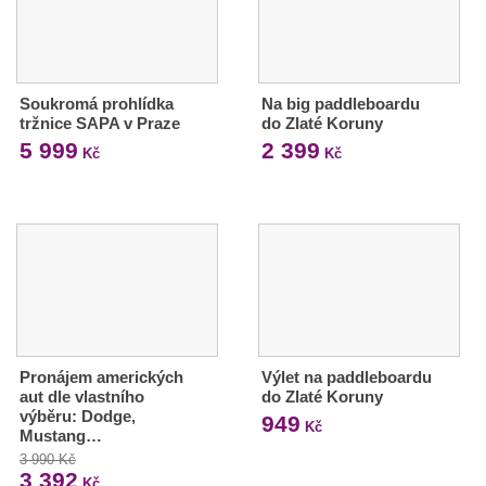
Soukromá prohlídka
Na big paddleboardu
tržnice SAPA v Praze
do Zlaté Koruny
5 999
2 399
Kč
Kč
Pronájem amerických
Výlet na paddleboardu
aut dle vlastního
do Zlaté Koruny
výběru: Dodge,
949
Kč
Mustang…
3 990 Kč
3 392
Kč