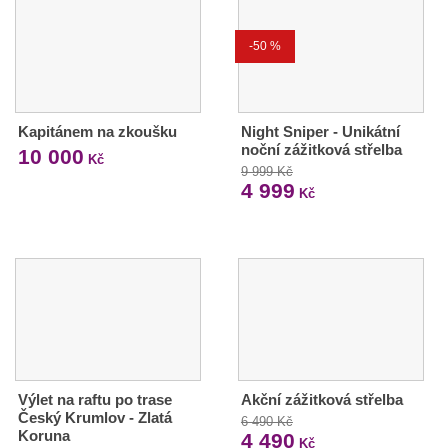
-50 %
Kapitánem na zkoušku
Night Sniper - Unikátní
noční zážitková střelba
10 000
Kč
9 999 Kč
4 999
Kč
Výlet na raftu po trase
Akční zážitková střelba
Český Krumlov - Zlatá
6 490 Kč
Koruna
4 490
Kč