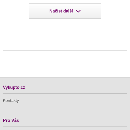
Načíst další
Vykupto.cz
Kontakty
Pro Vás