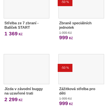
-50 %
Střelba ze 7 zbraní -
Zbraně speciálních
Balíček START
jednotek
1 369
1 999 Kč
Kč
999
Kč
-50 %
Jízda v závodní buggy
Zážitková střelba pro
na uzavřené trati
děti
2 299
1 999 Kč
Kč
999
Kč