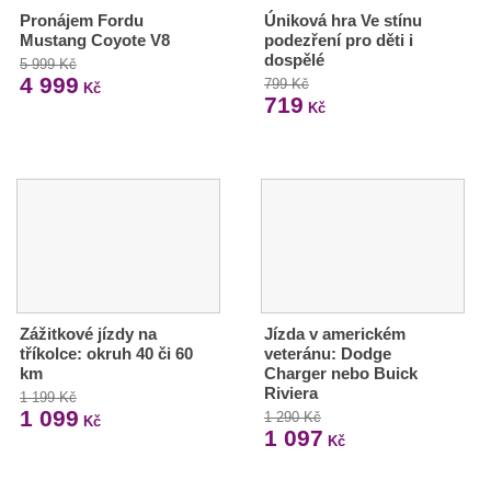
Pronájem Fordu
Úniková hra Ve stínu
Mustang Coyote V8
podezření pro děti i
dospělé
5 999 Kč
4 999
799 Kč
Kč
719
Kč
Zážitkové jízdy na
Jízda v americkém
tříkolce: okruh 40 či 60
veteránu: Dodge
km
Charger nebo Buick
Riviera
1 199 Kč
1 099
1 290 Kč
Kč
1 097
Kč