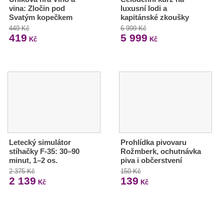
vina: Zločin pod
luxusní lodi a
Svatým kopečkem
kapitánské zkoušky
449 Kč
6 999 Kč
419
5 999
Kč
Kč
Letecký simulátor
Prohlídka pivovaru
stíhačky F-35: 30–90
Rožmberk, ochutnávka
minut, 1–2 os.
piva i občerstvení
2 375 Kč
150 Kč
2 139
139
Kč
Kč