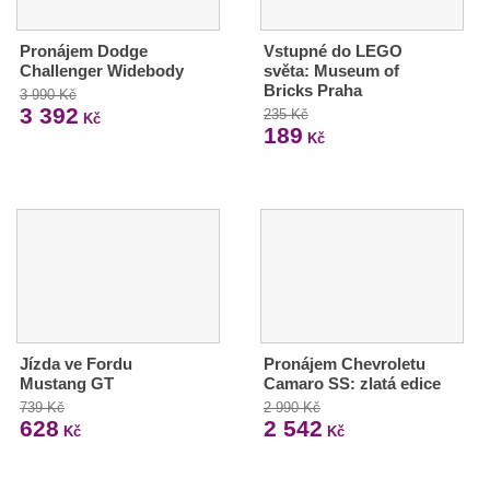
Pronájem Dodge
Vstupné do LEGO
Challenger Widebody
světa: Museum of
Bricks Praha
3 990 Kč
3 392
235 Kč
Kč
189
Kč
Jízda ve Fordu
Pronájem Chevroletu
Mustang GT
Camaro SS: zlatá edice
739 Kč
2 990 Kč
628
2 542
Kč
Kč