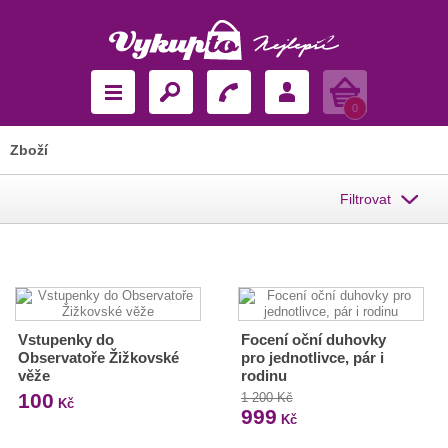
Košík
0
Zboží
Filtrovat
Vstupenky do
Focení oční duhovky
Observatoře Žižkovské
pro jednotlivce, pár i
věže
rodinu
100
1 200 Kč
Kč
999
Kč