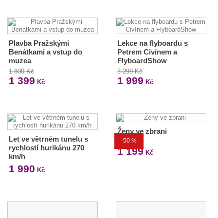
Plavba Pražskými
Lekce na flyboardu s
Benátkami a vstup do
Petrem Civínem a
muzea
FlyboardShow
1 800 Kč
3 299 Kč
1 399
1 999
Kč
Kč
Ženy ve zbrani
Let ve větrném tunelu s
-50 %
2 399 Kč
rychlostí hurikánu 270
1 199
Kč
km/h
1 990
Kč