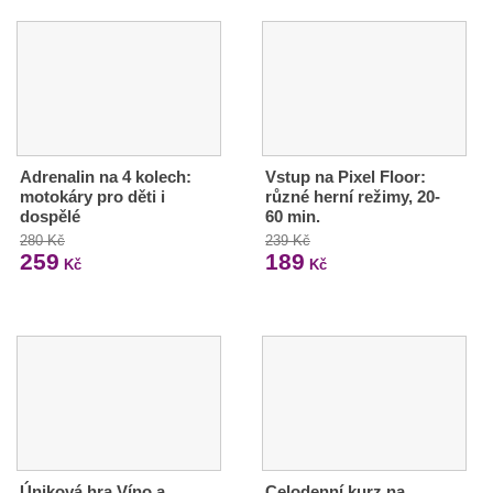
Adrenalin na 4 kolech:
Vstup na Pixel Floor:
motokáry pro děti i
různé herní režimy, 20-
dospělé
60 min.
280 Kč
239 Kč
259
189
Kč
Kč
Úniková hra Víno a
Celodenní kurz na