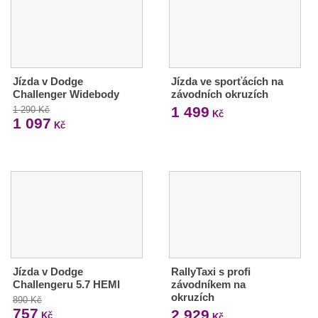
Jízda v Dodge
Jízda ve sporťácích na
Challenger Widebody
závodních okruzích
1 499
1 290 Kč
Kč
1 097
Kč
Jízda v Dodge
RallyTaxi s profi
Challengeru 5.7 HEMI
závodníkem na
okruzích
890 Kč
757
2 929
Kč
Kč