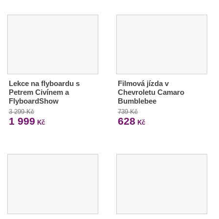
Lekce na flyboardu s
Filmová jízda v
Petrem Civínem a
Chevroletu Camaro
FlyboardShow
Bumblebee
3 299 Kč
739 Kč
1 999
628
Kč
Kč