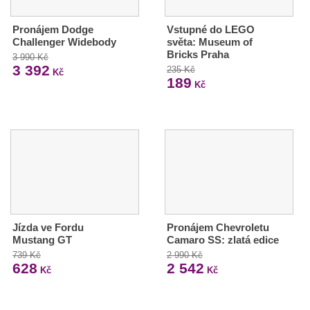
Pronájem Dodge
Vstupné do LEGO
Challenger Widebody
světa: Museum of
Bricks Praha
3 990 Kč
3 392
235 Kč
Kč
189
Kč
Jízda ve Fordu
Pronájem Chevroletu
Mustang GT
Camaro SS: zlatá edice
739 Kč
2 990 Kč
628
2 542
Kč
Kč