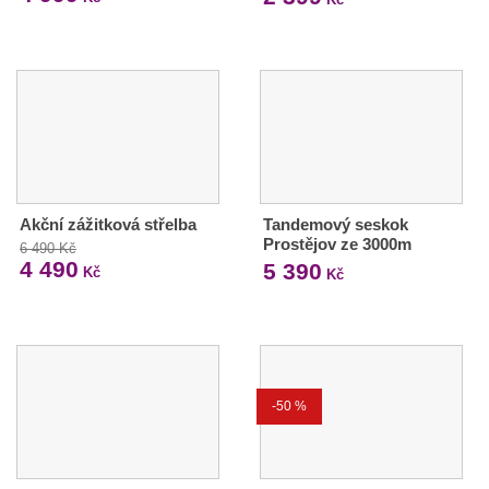
Akční zážitková střelba
Tandemový seskok
Prostějov ze 3000m
6 490 Kč
4 490
5 390
Kč
Kč
-50 %