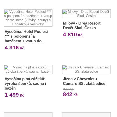
Milovy - Orea Resort
Devět Skal, Česko
Vysočina: Hotel Podlesí
4 810
Kč
*** s polopenzí a
bazénem + vstup do…
4 316
Kč
Vysočina plná zážitků:
Jízda v Chevroletu
výroba šperků, sauna i
Camaro SS: zlatá edice
bazén
990 Kč
842
1 499
Kč
Kč