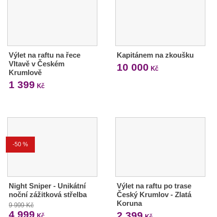
Výlet na raftu na řece
Kapitánem na zkoušku
Vltavě v Českém
10 000
Kč
Krumlově
1 399
Kč
-50 %
Night Sniper - Unikátní
Výlet na raftu po trase
noční zážitková střelba
Český Krumlov - Zlatá
Koruna
9 999 Kč
4 999
2 399
Kč
Kč