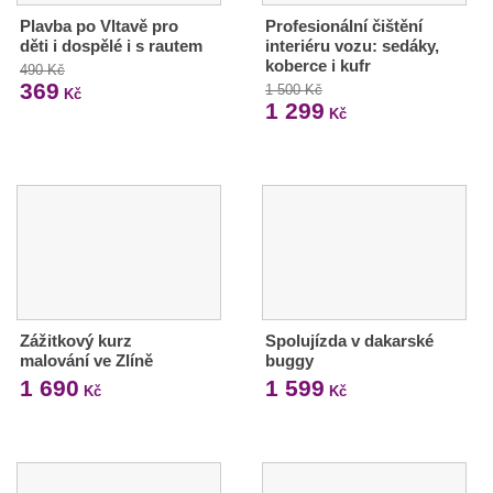
Plavba po Vltavě pro
Profesionální čištění
děti i dospělé i s rautem
interiéru vozu: sedáky,
koberce i kufr
490 Kč
369
1 500 Kč
Kč
1 299
Kč
Zážitkový kurz
Spolujízda v dakarské
malování ve Zlíně
buggy
1 690
1 599
Kč
Kč