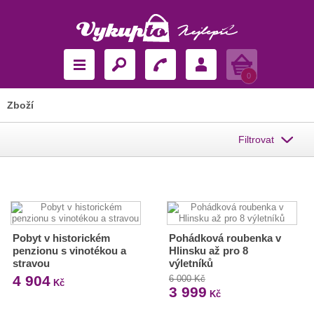
Košík
0
Zboží
Filtrovat
Pobyt v historickém
Pohádková roubenka v
penzionu s vinotékou a
Hlinsku až pro 8
stravou
výletníků
4 904
6 000 Kč
Kč
3 999
Kč