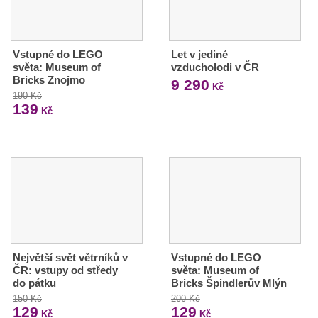
Vstupné do LEGO
Let v jediné
světa: Museum of
vzducholodi v ČR
Bricks Znojmo
9 290
Kč
190 Kč
139
Kč
Největší svět větrníků v
Vstupné do LEGO
ČR: vstupy od středy
světa: Museum of
do pátku
Bricks Špindlerův Mlýn
150 Kč
200 Kč
129
129
Kč
Kč