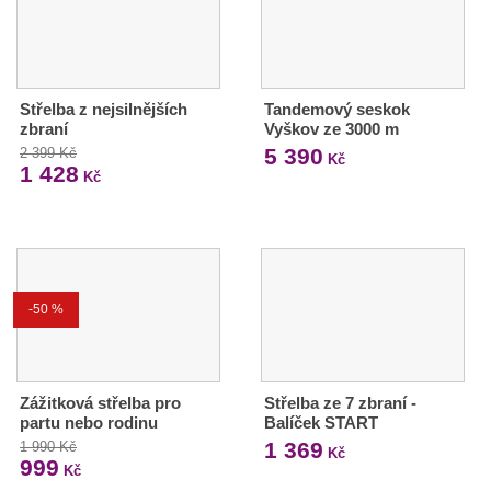
Střelba z nejsilnějších
Tandemový seskok
zbraní
Vyškov ze 3000 m
5 390
2 399 Kč
Kč
1 428
Kč
-50 %
Zážitková střelba pro
Střelba ze 7 zbraní -
partu nebo rodinu
Balíček START
1 369
1 990 Kč
Kč
999
Kč