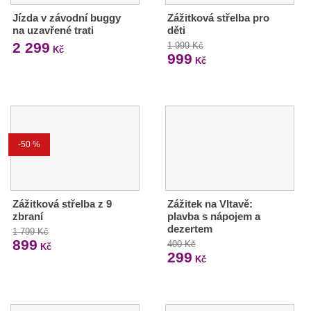
Jízda v závodní buggy
Zážitková střelba pro
na uzavřené trati
děti
2 299
1 999 Kč
Kč
999
Kč
-50 %
Zážitková střelba z 9
Zážitek na Vltavě:
zbraní
plavba s nápojem a
dezertem
1 799 Kč
899
400 Kč
Kč
299
Kč