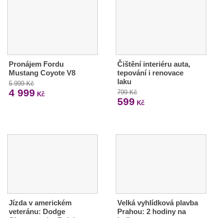
Pronájem Fordu
Čištění interiéru auta,
Mustang Coyote V8
tepování i renovace
laku
5 999 Kč
4 999
799 Kč
Kč
599
Kč
Jízda v americkém
Velká vyhlídková plavba
veteránu: Dodge
Prahou: 2 hodiny na