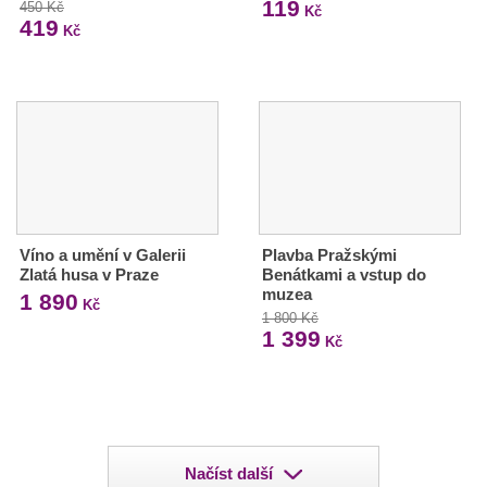
119
450 Kč
Kč
419
Kč
Víno a umění v Galerii
Plavba Pražskými
Zlatá husa v Praze
Benátkami a vstup do
muzea
1 890
Kč
1 800 Kč
1 399
Kč
Načíst další