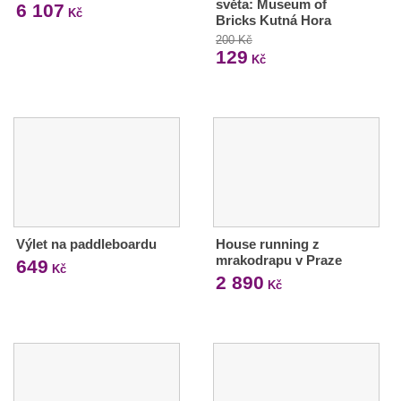
světa: Museum of
6 107
Kč
Bricks Kutná Hora
200 Kč
129
Kč
Výlet na paddleboardu
House running z
mrakodrapu v Praze
649
Kč
2 890
Kč