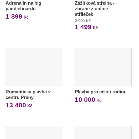
Adrenalin na big
Zážitková střelba -
paddleboardu
zbraně z online
stříleček
1 399
Kč
2 999 Kč
1 499
Kč
Romantická plavba v
Plavba pro celou rodinu
centru Prahy
10 000
Kč
13 400
Kč