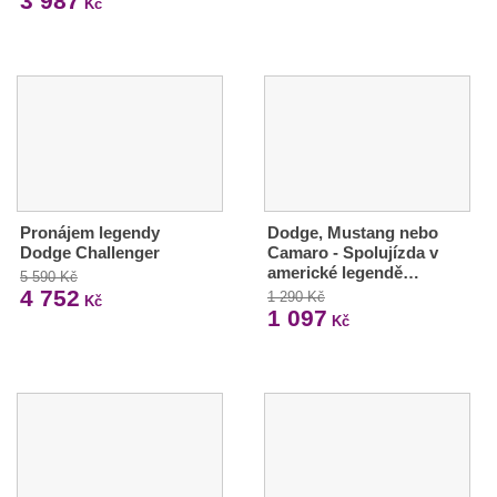
3 987
Kč
Pronájem legendy
Dodge, Mustang nebo
Dodge Challenger
Camaro - Spolujízda v
americké legendě…
5 590 Kč
4 752
1 290 Kč
Kč
1 097
Kč