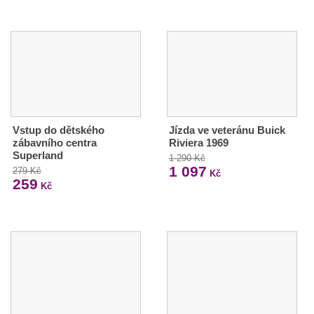
Vstup do dětského
Jízda ve veteránu Buick
zábavního centra
Riviera 1969
Superland
1 290 Kč
1 097
279 Kč
Kč
259
Kč