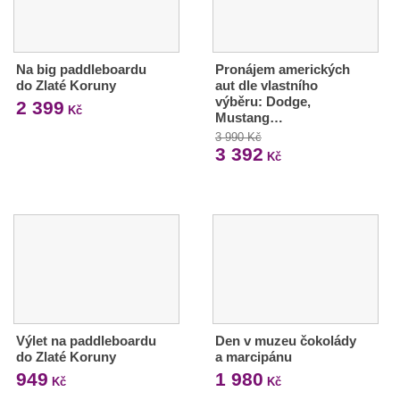
Na big paddleboardu
Pronájem amerických
do Zlaté Koruny
aut dle vlastního
výběru: Dodge,
2 399
Kč
Mustang…
3 990 Kč
3 392
Kč
Výlet na paddleboardu
Den v muzeu čokolády
do Zlaté Koruny
a marcipánu
949
1 980
Kč
Kč