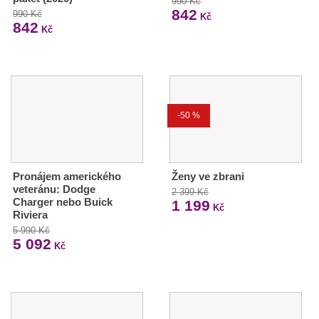
990 Kč
842
990 Kč
Kč
842
Kč
-50 %
Pronájem amerického
Ženy ve zbrani
veteránu: Dodge
2 399 Kč
Charger nebo Buick
1 199
Kč
Riviera
5 990 Kč
5 092
Kč