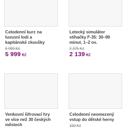
Celodenní kurz na
Letecký simulátor
luxusní lodi a
stíhačky F-35: 30–90
kapitánské zkoušky
minut, 1–2 os.
6 999 Kč
2 375 Kč
5 999
2 139
Kč
Kč
Venkovní šifrovací hry
Celodenní neomezený
ve více než 30 českých
vstup do dětské herny
městech
150 Kč