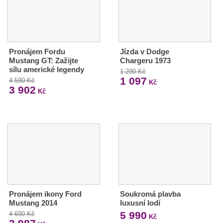
Pronájem Fordu
Jízda v Dodge
Mustang GT: Zažijte
Chargeru 1973
sílu americké legendy
1 290 Kč
1 097
4 590 Kč
Kč
3 902
Kč
Pronájem ikony Ford
Soukromá plavba
Mustang 2014
luxusní lodí
5 990
4 690 Kč
Kč