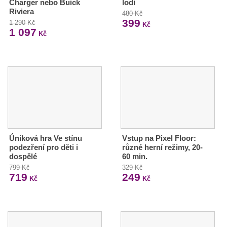
Charger nebo Buick
lodi
Riviera
480 Kč
399
1 290 Kč
Kč
1 097
Kč
Úniková hra Ve stínu
Vstup na Pixel Floor:
podezření pro děti i
různé herní režimy, 20-
dospělé
60 min.
799 Kč
329 Kč
719
249
Kč
Kč