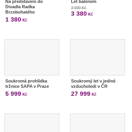
Na představení do
Let balónem
Divadla Radka
3 590 Kč
Brzobohatého
3 380
Kč
1 380
Kč
Soukromá prohlídka
Soukromý let v jediné
tržnice SAPA v Praze
vzducholodi v ČR
5 999
27 999
Kč
Kč