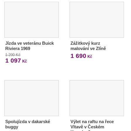
Jízda ve veteránu Buick
Zážitkový kurz
Riviera 1969
malování ve Zlíně
1 690
1 290 Kč
Kč
1 097
Kč
Spolujízda v dakarské
Výlet na raftu na řece
buggy
Vltavě v Českém