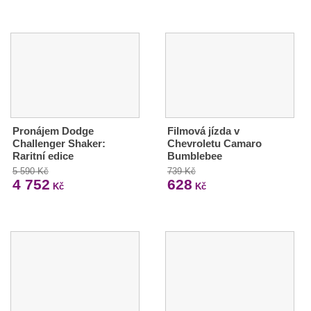
Pronájem Dodge
Filmová jízda v
Challenger Shaker:
Chevroletu Camaro
Raritní edice
Bumblebee
5 590 Kč
739 Kč
4 752
628
Kč
Kč