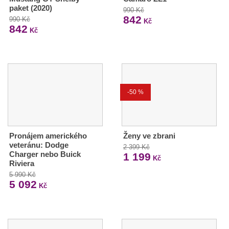
paket (2020)
990 Kč
842
990 Kč
Kč
842
Kč
-50 %
Pronájem amerického
Ženy ve zbrani
veteránu: Dodge
2 399 Kč
Charger nebo Buick
1 199
Kč
Riviera
5 990 Kč
5 092
Kč