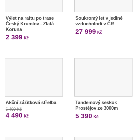
Výlet na raftu po trase
Soukromý let v jediné
Český Krumlov - Zlatá
vzducholodi v ČR
Koruna
27 999
Kč
2 399
Kč
Akční zážitková střelba
Tandemový seskok
Prostějov ze 3000m
6 490 Kč
4 490
5 390
Kč
Kč