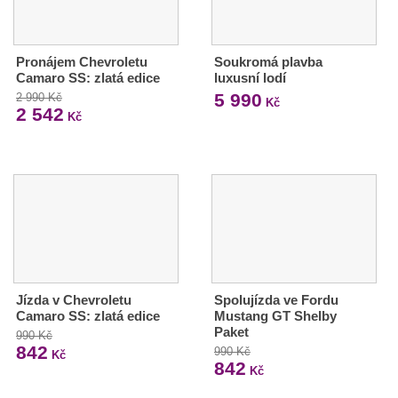
Pronájem Chevroletu
Soukromá plavba
Camaro SS: zlatá edice
luxusní lodí
5 990
2 990 Kč
Kč
2 542
Kč
Jízda v Chevroletu
Spolujízda ve Fordu
Camaro SS: zlatá edice
Mustang GT Shelby
Paket
990 Kč
842
990 Kč
Kč
842
Kč