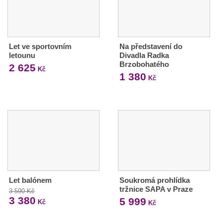
Let ve sportovním
Na představení do
letounu
Divadla Radka
Brzobohatého
2 625
Kč
1 380
Kč
Let balónem
Soukromá prohlídka
tržnice SAPA v Praze
3 590 Kč
3 380
5 999
Kč
Kč