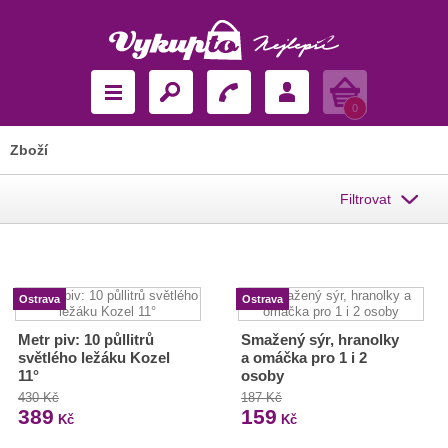
Košík
0
Zboží
Filtrovat
Ostrava
Ostrava
Metr piv: 10 půllitrů
Smažený sýr, hranolky
světlého ležáku Kozel
a omáčka pro 1 i 2
11°
osoby
430 Kč
187 Kč
389
159
Kč
Kč