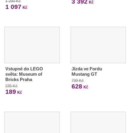
3 392
1 290 Kč
Kč
1 097
Kč
Vstupné do LEGO
Jízda ve Fordu
světa: Museum of
Mustang GT
Bricks Praha
739 Kč
628
235 Kč
Kč
189
Kč