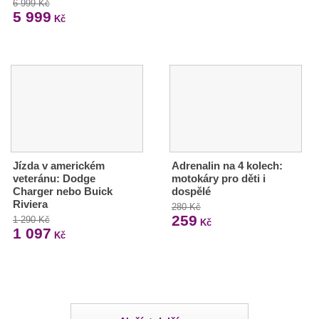
6 999 Kč
5 999
Kč
Jízda v americkém
Adrenalin na 4 kolech:
veteránu: Dodge
motokáry pro děti i
Charger nebo Buick
dospělé
Riviera
280 Kč
259
1 290 Kč
Kč
1 097
Kč