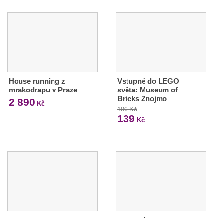
House running z
Vstupné do LEGO
mrakodrapu v Praze
světa: Museum of
Bricks Znojmo
2 890
Kč
190 Kč
139
Kč