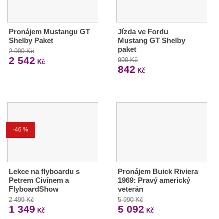
Pronájem Mustangu GT
Jízda ve Fordu
Shelby Paket
Mustang GT Shelby
paket
2 990 Kč
2 542
990 Kč
Kč
842
Kč
-46 %
Lekce na flyboardu s
Pronájem Buick Riviera
Petrem Civínem a
1969: Pravý americký
FlyboardShow
veterán
2 499 Kč
5 990 Kč
1 349
5 092
Kč
Kč