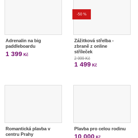
-50 %
Adrenalin na big
Zážitková střelba -
paddleboardu
zbraně z online
stříleček
1 399
Kč
2 999 Kč
1 499
Kč
Romantická plavba v
Plavba pro celou rodinu
centru Prahy
10 000
Kč