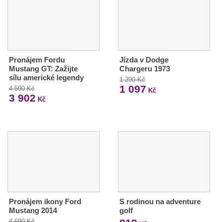
Pronájem Fordu
Jízda v Dodge
Mustang GT: Zažijte
Chargeru 1973
sílu americké legendy
1 290 Kč
1 097
4 590 Kč
Kč
3 902
Kč
Pronájem ikony Ford
S rodinou na adventure
Mustang 2014
golf
4 690 Kč