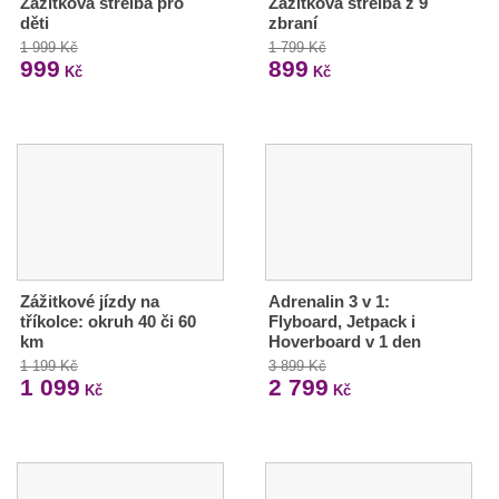
Zážitková střelba pro
Zážitková střelba z 9
děti
zbraní
1 999 Kč
1 799 Kč
999
899
Kč
Kč
Zážitkové jízdy na
Adrenalin 3 v 1:
tříkolce: okruh 40 či 60
Flyboard, Jetpack i
km
Hoverboard v 1 den
1 199 Kč
3 899 Kč
1 099
2 799
Kč
Kč