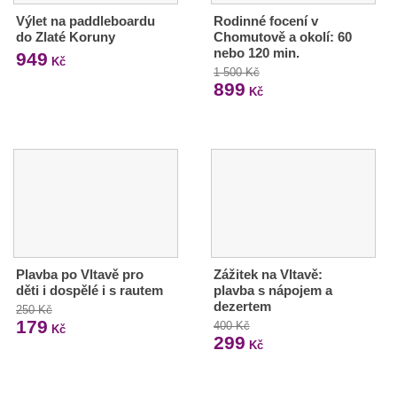
Výlet na paddleboardu
Rodinné focení v
do Zlaté Koruny
Chomutově a okolí: 60
nebo 120 min.
949
Kč
1 500 Kč
899
Kč
Plavba po Vltavě pro
Zážitek na Vltavě:
děti i dospělé i s rautem
plavba s nápojem a
dezertem
250 Kč
179
400 Kč
Kč
299
Kč