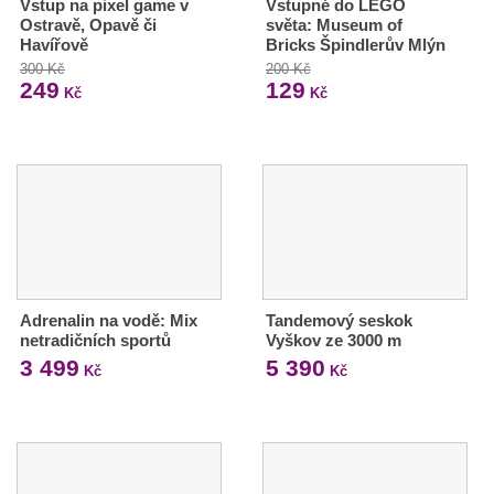
Vstup na pixel game v
Vstupné do LEGO
Ostravě, Opavě či
světa: Museum of
Havířově
Bricks Špindlerův Mlýn
300 Kč
200 Kč
249
129
Kč
Kč
Adrenalin na vodě: Mix
Tandemový seskok
netradičních sportů
Vyškov ze 3000 m
3 499
5 390
Kč
Kč