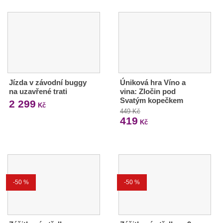
Jízda v závodní buggy
Úniková hra Víno a
na uzavřené trati
vina: Zločin pod
Svatým kopečkem
2 299
Kč
449 Kč
419
Kč
-50 %
-50 %