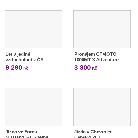
Let v jediné
Pronájem CFMOTO
vzducholodi v ČR
1000MT-X Adventure
9 290
3 300
Kč
Kč
Jízda ve Fordu
Jízda v Chevrolet
Mustang GT Shelby
Camaro ZL1