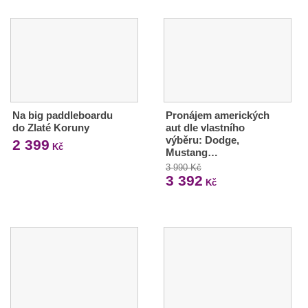
Na big paddleboardu
Pronájem amerických
do Zlaté Koruny
aut dle vlastního
výběru: Dodge,
2 399
Kč
Mustang…
3 990 Kč
3 392
Kč