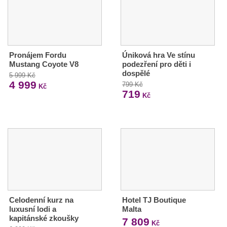
Pronájem Fordu
Úniková hra Ve stínu
Mustang Coyote V8
podezření pro děti i
dospělé
5 999 Kč
4 999
799 Kč
Kč
719
Kč
Celodenní kurz na
Hotel TJ Boutique
luxusní lodi a
Malta
kapitánské zkoušky
7 809
Kč