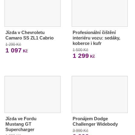
Jízda v Chevroletu
Profesionální čištění
Camaro SS ZL1 Cabrio
interiéru vozu: sedáky,
koberce i kufr
1 290 Kč
1 097
1 500 Kč
Kč
1 299
Kč
Jízda ve Fordu
Pronájem Dodge
Mustang GT
Challenger Widebody
Supercharger
3 990 Kč