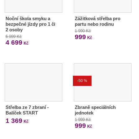
Noční škola smyku a
Zážitková střelba pro
bezpečné jízdy pro 1 či
partu nebo rodinu
2 osoby
1 990 Kč
999
6 999 Kč
Kč
4 699
Kč
-50 %
Střelba ze 7 zbraní -
Zbraně speciálních
Balíček START
jednotek
1 369
1 999 Kč
Kč
999
Kč