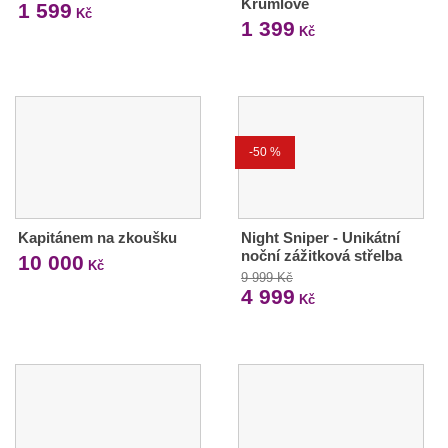
Krumlově
1 599
Kč
1 399
Kč
-50 %
Kapitánem na zkoušku
Night Sniper - Unikátní
noční zážitková střelba
10 000
Kč
9 999 Kč
4 999
Kč