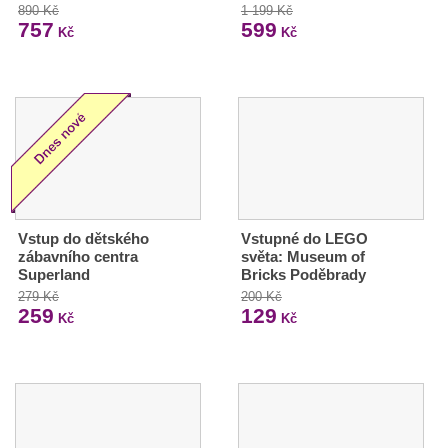
890 Kč
1 199 Kč
757
599
Kč
Kč
Vstup do dětského
Vstupné do LEGO
zábavního centra
světa: Museum of
Superland
Bricks Poděbrady
279 Kč
200 Kč
259
129
Kč
Kč