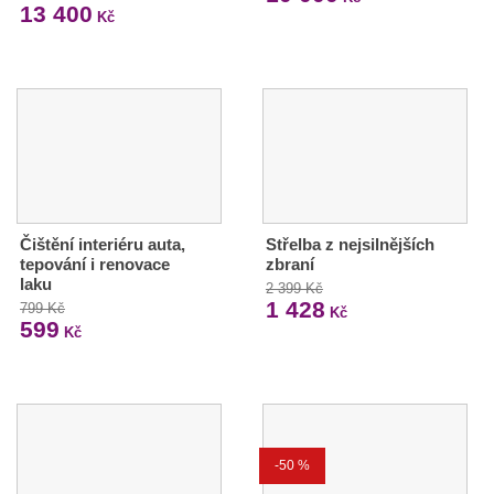
13 400
Kč
Čištění interiéru auta,
Střelba z nejsilnějších
tepování i renovace
zbraní
laku
2 399 Kč
1 428
799 Kč
Kč
599
Kč
-50 %