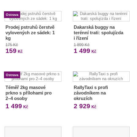
Ostrava
Prodej pstruhů čerstvě
Dakarská buggy na
vylovených ze sádek: 1
terénní trati: spolujízda
kg
i řízení
175 Kč
1 899 Kč
159
1 499
Kč
Kč
Ostrava
Téměř 2kg masové
RallyTaxi s profi
prkno s přílohami pro
závodníkem na
2–4 osoby
okruzích
1 499
2 929
Kč
Kč