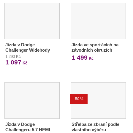
Jízda v Dodge
Jízda ve sporťácích na
Challenger Widebody
závodních okruzích
1 499
1 290 Kč
Kč
1 097
Kč
-50 %
Jízda v Dodge
Střelba ze zbraní podle
Challengeru 5.7 HEMI
vlastního výběru