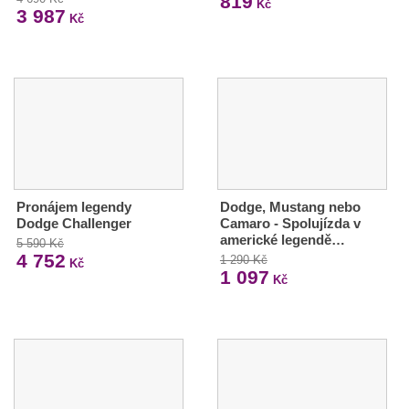
819
Kč
3 987
Kč
Pronájem legendy
Dodge, Mustang nebo
Dodge Challenger
Camaro - Spolujízda v
americké legendě…
5 590 Kč
4 752
1 290 Kč
Kč
1 097
Kč