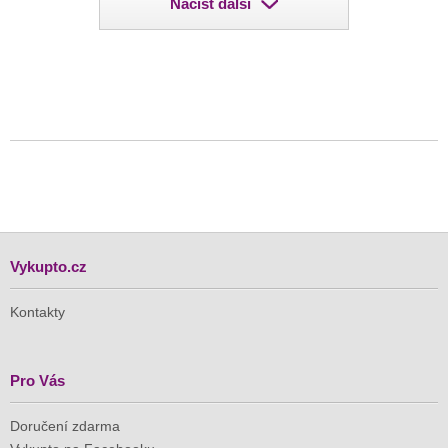
Načíst další
Vykupto.cz
Kontakty
Pro Vás
Doručení zdarma