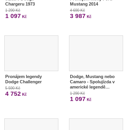
Chargeru 1973
Mustang 2014
1 290 Kč
4 690 Kč
1 097
3 987
Kč
Kč
Pronájem legendy
Dodge, Mustang nebo
Dodge Challenger
Camaro - Spolujízda v
americké legendě…
5 590 Kč
4 752
1 290 Kč
Kč
1 097
Kč