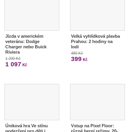
Jízda v americkém
Velká vyhlídková plavba
veteránu: Dodge
Prahou: 2 hodiny na
Charger nebo Buick
lodi
Riviera
480 Kč
399
1 290 Kč
Kč
1 097
Kč
Úniková hra Ve stínu
Vstup na Pixel Floor:
podezření pro děti i
různé herní režimy, 20-