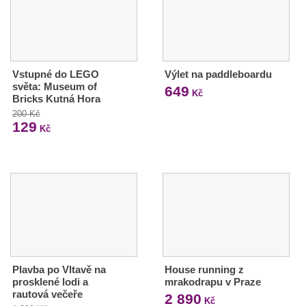
Vstupné do LEGO
Výlet na paddleboardu
světa: Museum of
649
Kč
Bricks Kutná Hora
200 Kč
129
Kč
Plavba po Vltavě na
House running z
prosklené lodi a
mrakodrapu v Praze
rautová večeře
2 890
Kč