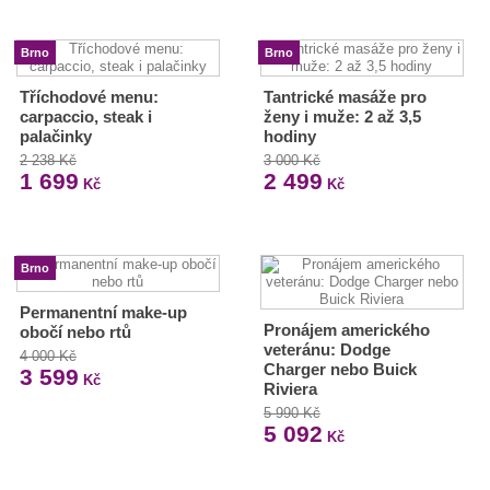
Brno
Brno
Tříchodové menu:
Tantrické masáže pro
carpaccio, steak i
ženy i muže: 2 až 3,5
palačinky
hodiny
2 238 Kč
3 000 Kč
1 699
2 499
Kč
Kč
Brno
Permanentní make-up
Pronájem amerického
obočí nebo rtů
veteránu: Dodge
4 000 Kč
Charger nebo Buick
3 599
Kč
Riviera
5 990 Kč
5 092
Kč