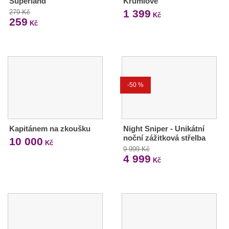
Superland
Krumlově
1 399
279 Kč
Kč
259
Kč
-50 %
Kapitánem na zkoušku
Night Sniper - Unikátní
noční zážitková střelba
10 000
Kč
9 999 Kč
4 999
Kč