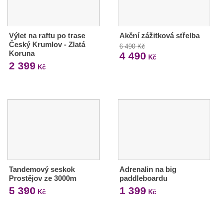
Výlet na raftu po trase
Akční zážitková střelba
Český Krumlov - Zlatá
6 490 Kč
Koruna
4 490
Kč
2 399
Kč
Tandemový seskok
Adrenalin na big
Prostějov ze 3000m
paddleboardu
5 390
1 399
Kč
Kč