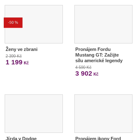
-50 %
Ženy ve zbrani
Pronájem Fordu
Mustang GT: Zažijte
2 399 Kč
sílu americké legendy
1 199
Kč
4 590 Kč
3 902
Kč
Jízda v Dodge
Pronájem ikony Ford