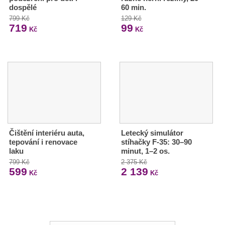
dospělé
60 min.
799 Kč
129 Kč
719
99
Kč
Kč
Čištění interiéru auta,
Letecký simulátor
tepování i renovace
stíhačky F-35: 30–90
laku
minut, 1–2 os.
799 Kč
2 375 Kč
599
2 139
Kč
Kč