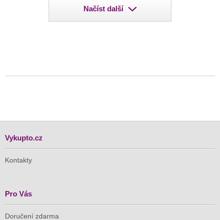
Načíst další
Vykupto.cz
Kontakty
Pro Vás
Doručení zdarma