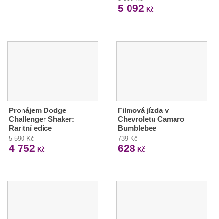
5 092
Kč
Pronájem Dodge
Filmová jízda v
Challenger Shaker:
Chevroletu Camaro
Raritní edice
Bumblebee
5 590 Kč
739 Kč
4 752
628
Kč
Kč