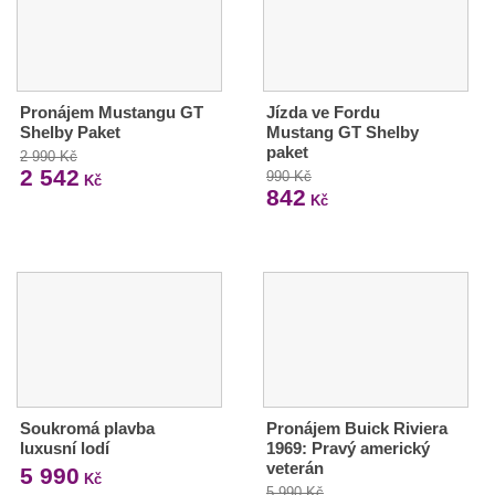
Pronájem Mustangu GT
Jízda ve Fordu
Shelby Paket
Mustang GT Shelby
paket
2 990 Kč
2 542
990 Kč
Kč
842
Kč
Soukromá plavba
Pronájem Buick Riviera
luxusní lodí
1969: Pravý americký
veterán
5 990
Kč
5 990 Kč