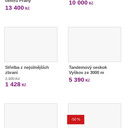
centru Prahy
10 000
Kč
13 400
Kč
Střelba z nejsilnějších
Tandemový seskok
zbraní
Vyškov ze 3000 m
5 390
2 399 Kč
Kč
1 428
Kč
-50 %