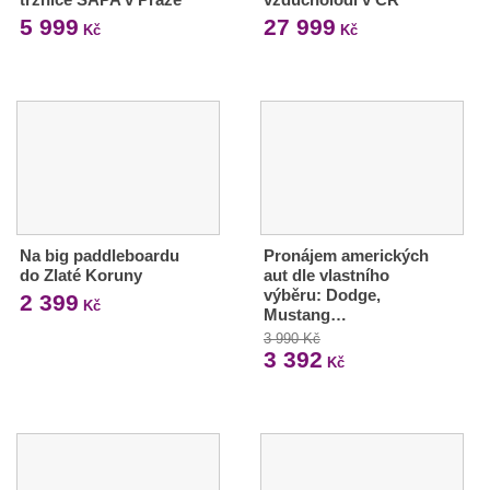
5 999
27 999
Kč
Kč
Na big paddleboardu
Pronájem amerických
do Zlaté Koruny
aut dle vlastního
výběru: Dodge,
2 399
Kč
Mustang…
3 990 Kč
3 392
Kč