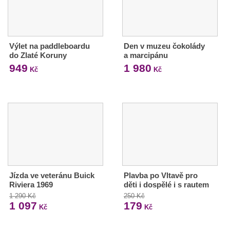
Výlet na paddleboardu
Den v muzeu čokolády
do Zlaté Koruny
a marcipánu
949
1 980
Kč
Kč
Jízda ve veteránu Buick
Plavba po Vltavě pro
Riviera 1969
děti i dospělé i s rautem
1 290 Kč
250 Kč
1 097
179
Kč
Kč