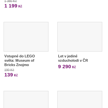
1 380 Kč
1 199
Kč
Vstupné do LEGO
Let v jediné
světa: Museum of
vzducholodi v ČR
Bricks Znojmo
9 290
Kč
190 Kč
139
Kč