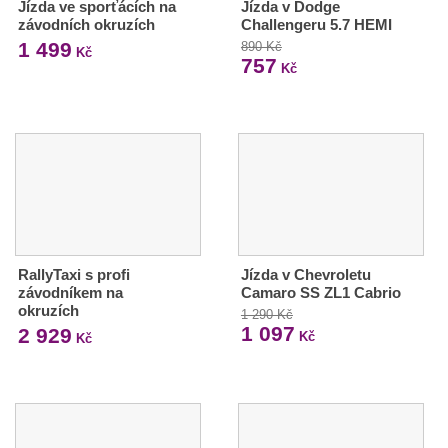
Jízda ve sporťácích na
Jízda v Dodge
závodních okruzích
Challengeru 5.7 HEMI
1 499
890 Kč
Kč
757
Kč
RallyTaxi s profi
Jízda v Chevroletu
závodníkem na
Camaro SS ZL1 Cabrio
okruzích
1 290 Kč
1 097
2 929
Kč
Kč