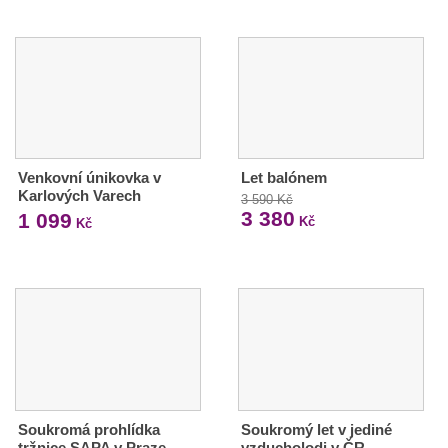
Venkovní únikovka v
Let balónem
Karlových Varech
3 590 Kč
3 380
1 099
Kč
Kč
Soukromá prohlídka
Soukromý let v jediné
tržnice SAPA v Praze
vzducholodi v ČR