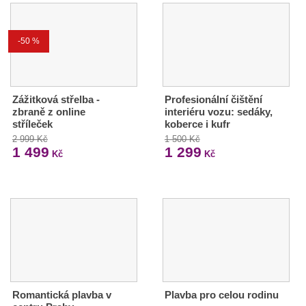
-50 %
Zážitková střelba -
Profesionální čištění
zbraně z online
interiéru vozu: sedáky,
stříleček
koberce i kufr
2 999 Kč
1 500 Kč
1 499
1 299
Kč
Kč
Romantická plavba v
Plavba pro celou rodinu