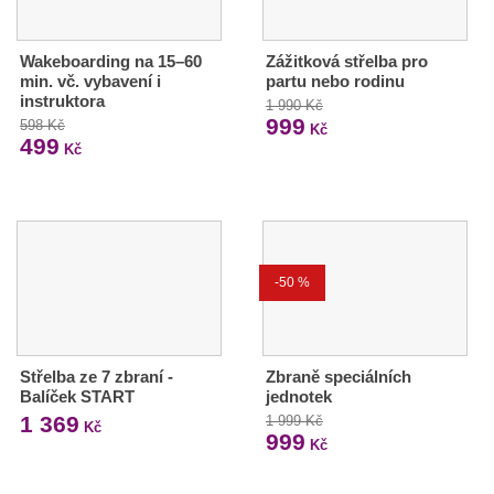
Wakeboarding na 15–60
Zážitková střelba pro
min. vč. vybavení i
partu nebo rodinu
instruktora
1 990 Kč
999
598 Kč
Kč
499
Kč
-50 %
Střelba ze 7 zbraní -
Zbraně speciálních
Balíček START
jednotek
1 369
1 999 Kč
Kč
999
Kč