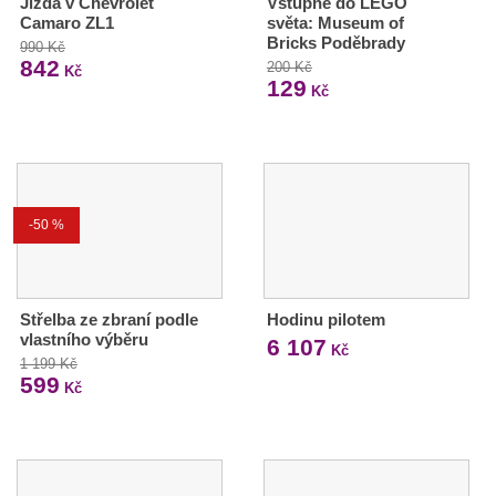
Jízda v Chevrolet
Vstupné do LEGO
Camaro ZL1
světa: Museum of
Bricks Poděbrady
990 Kč
842
200 Kč
Kč
129
Kč
-50 %
Střelba ze zbraní podle
Hodinu pilotem
vlastního výběru
6 107
Kč
1 199 Kč
599
Kč