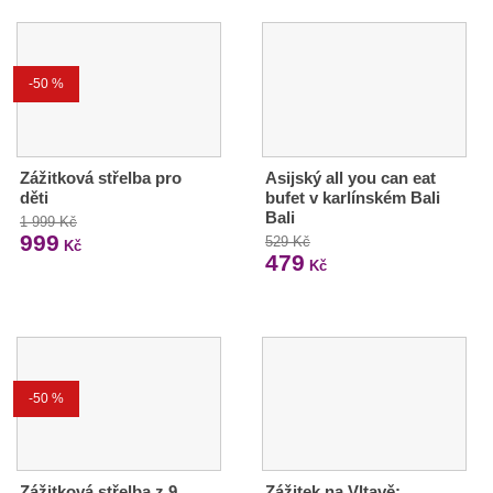
-50 %
Zážitková střelba pro
Asijský all you can eat
děti
bufet v karlínském Bali
Bali
1 999 Kč
999
529 Kč
Kč
479
Kč
-50 %
Zážitková střelba z 9
Zážitek na Vltavě: