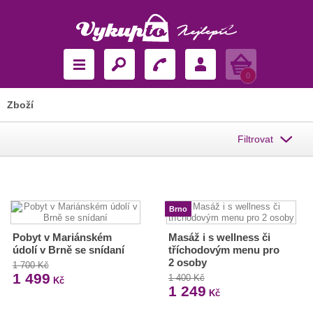
Košík
0
Zboží
Filtrovat
Brno
Pobyt v Mariánském
Masáž i s wellness či
údolí v Brně se snídaní
tříchodovým menu pro
2 osoby
1 700 Kč
1 499
1 400 Kč
Kč
1 249
Kč