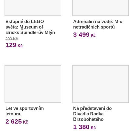
Vstupné do LEGO
Adrenalin na vodě: Mix
světa: Museum of
netradičních sportů
Bricks Špindlerův Mlýn
3 499
Kč
200 Kč
129
Kč
Let ve sportovním
Na představení do
letounu
Divadla Radka
Brzobohatého
2 625
Kč
1 380
Kč