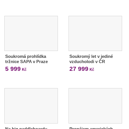
Soukromá prohlídka
Soukromý let v jediné
tržnice SAPA v Praze
vzducholodi v ČR
5 999
27 999
Kč
Kč
Na big paddleboardu
Pronájem amerických