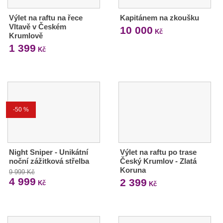
Výlet na raftu na řece
Kapitánem na zkoušku
Vltavě v Českém
10 000
Kč
Krumlově
1 399
Kč
-50 %
Night Sniper - Unikátní
Výlet na raftu po trase
noční zážitková střelba
Český Krumlov - Zlatá
Koruna
9 999 Kč
4 999
2 399
Kč
Kč