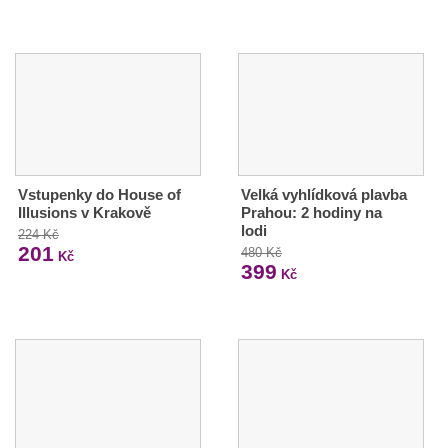
Vstupenky do House of
Velká vyhlídková plavba
Illusions v Krakově
Prahou: 2 hodiny na
lodi
224 Kč
201
480 Kč
Kč
399
Kč