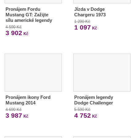
Pronájem Fordu
Jízda v Dodge
Mustang GT: Zažijte
Chargeru 1973
sílu americké legendy
1 290 Kč
1 097
4 590 Kč
Kč
3 902
Kč
Pronájem ikony Ford
Pronájem legendy
Mustang 2014
Dodge Challenger
4 690 Kč
5 590 Kč
3 987
4 752
Kč
Kč