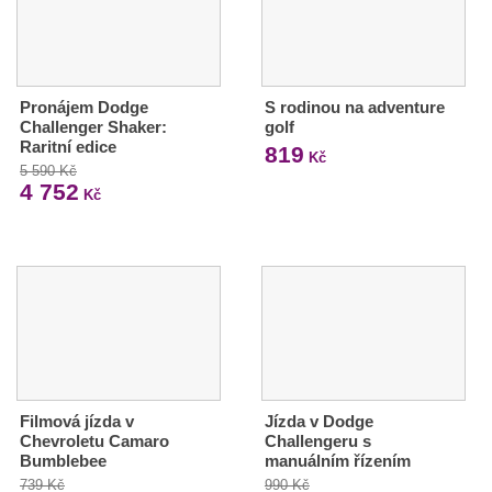
Pronájem Dodge
S rodinou na adventure
Challenger Shaker:
golf
Raritní edice
819
Kč
5 590 Kč
4 752
Kč
Filmová jízda v
Jízda v Dodge
Chevroletu Camaro
Challengeru s
Bumblebee
manuálním řízením
739 Kč
990 Kč