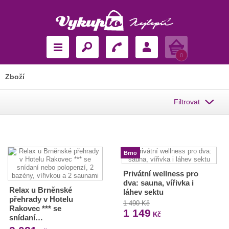
Košík
0
Zboží
Filtrovat
Brno
Privátní wellness pro
dva: sauna, vířivka i
Relax u Brněnské
láhev sektu
přehrady v Hotelu
1 490 Kč
Rakovec *** se
1 149
Kč
snídaní…