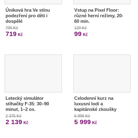
Úniková hra Ve stínu
Vstup na Pixel Floor:
podezření pro děti i
různé herní režimy, 20-
dospělé
60 min.
799 Kč
129 Kč
719
99
Kč
Kč
Letecký simulátor
Celodenní kurz na
stíhačky F-35: 30–90
luxusní lodi a
minut, 1–2 os.
kapitánské zkoušky
2 375 Kč
6 999 Kč
2 139
5 999
Kč
Kč