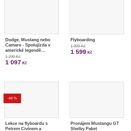
Dodge, Mustang nebo
Flyboarding
Camaro - Spolujízda v
1 999 Kč
americké legendě…
1 599
Kč
1 290 Kč
1 097
Kč
-46 %
Lekce na flyboardu s
Pronájem Mustangu GT
Petrem Civínem a
Shelby Paket