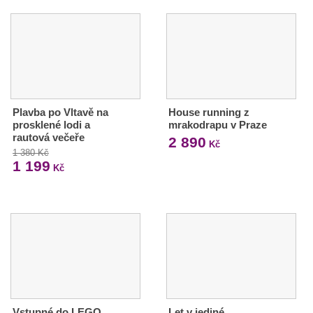
Plavba po Vltavě na
House running z
prosklené lodi a
mrakodrapu v Praze
rautová večeře
2 890
Kč
1 380 Kč
1 199
Kč
Vstupné do LEGO
Let v jediné