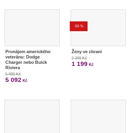
-50 %
Pronájem amerického
Ženy ve zbrani
veteránu: Dodge
2 399 Kč
Charger nebo Buick
1 199
Kč
Riviera
5 990 Kč
5 092
Kč