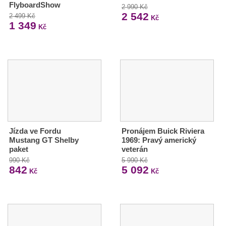
FlyboardShow
2 990 Kč
2 542
2 499 Kč
Kč
1 349
Kč
Jízda ve Fordu
Pronájem Buick Riviera
Mustang GT Shelby
1969: Pravý americký
paket
veterán
990 Kč
5 990 Kč
842
5 092
Kč
Kč