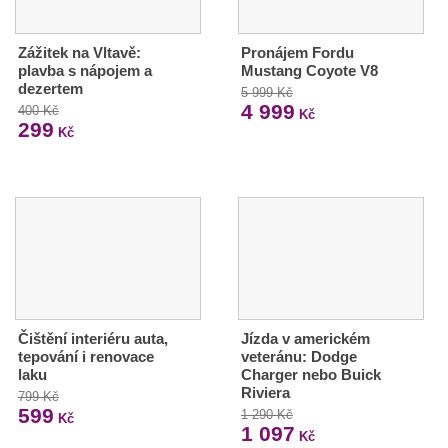
Zážitek na Vltavě:
Pronájem Fordu
plavba s nápojem a
Mustang Coyote V8
dezertem
5 999 Kč
4 999
400 Kč
Kč
299
Kč
Čištění interiéru auta,
Jízda v americkém
tepování i renovace
veteránu: Dodge
laku
Charger nebo Buick
Riviera
799 Kč
599
1 290 Kč
Kč
1 097
Kč