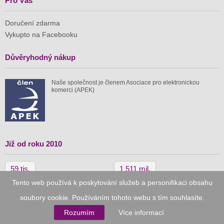
Pro Vás
Doručení zdarma
Vykupto na Facebooku
Důvěryhodný nákup
Naše společnost je členem Asociace pro elektronickou
komerci (APEK)
Již od roku 2010
59 tis.
1 511 mil.
Tento web používá k poskytování služeb a personifikaci obsahu
spuštěných nabídek
ušetřeno nákupy
soubory cookie. Používáním tohoto webu s tím souhlasíte.
Rozumím
Více informací
© 2010–2026
Vykupto.cz
, Všechna práva vyhrazena.