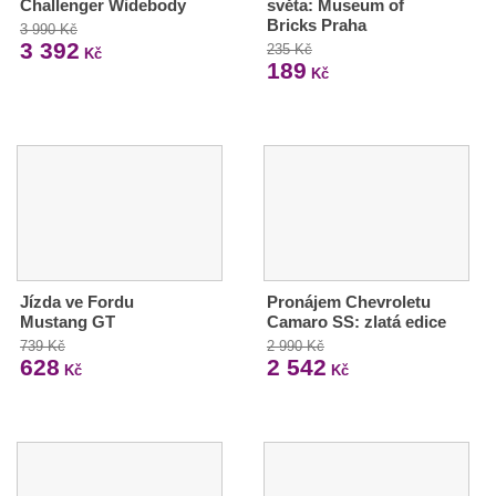
Challenger Widebody
světa: Museum of
Bricks Praha
3 990 Kč
3 392
235 Kč
Kč
189
Kč
Jízda ve Fordu
Pronájem Chevroletu
Mustang GT
Camaro SS: zlatá edice
739 Kč
2 990 Kč
628
2 542
Kč
Kč