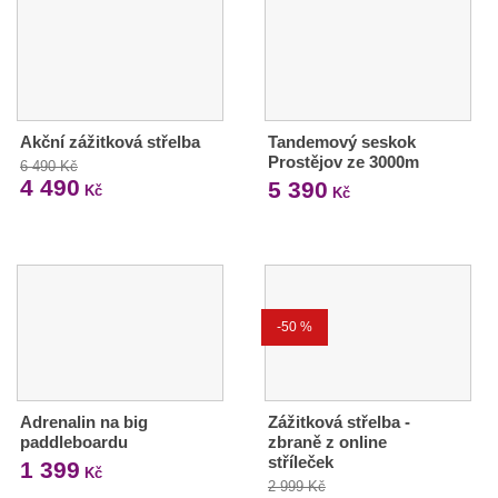
Akční zážitková střelba
Tandemový seskok
Prostějov ze 3000m
6 490 Kč
4 490
5 390
Kč
Kč
-50 %
Adrenalin na big
Zážitková střelba -
paddleboardu
zbraně z online
stříleček
1 399
Kč
2 999 Kč