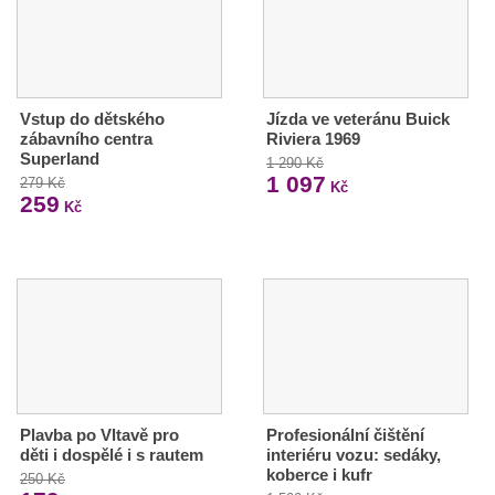
Vstup do dětského
Jízda ve veteránu Buick
zábavního centra
Riviera 1969
Superland
1 290 Kč
1 097
279 Kč
Kč
259
Kč
Plavba po Vltavě pro
Profesionální čištění
děti i dospělé i s rautem
interiéru vozu: sedáky,
koberce i kufr
250 Kč