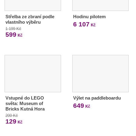
Střelba ze zbraní podle
Hodinu pilotem
vlastního výběru
6 107
Kč
1 199 Kč
599
Kč
Vstupné do LEGO
Výlet na paddleboardu
světa: Museum of
649
Kč
Bricks Kutná Hora
200 Kč
129
Kč