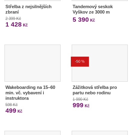
Střelba z nejsilnějších
Tandemový seskok
zbraní
Vyškov ze 3000 m
5 390
2 399 Kč
Kč
1 428
Kč
-50 %
Wakeboarding na 15–60
Zážitková střelba pro
min. vč. vybavení i
partu nebo rodinu
instruktora
1 990 Kč
999
598 Kč
Kč
499
Kč