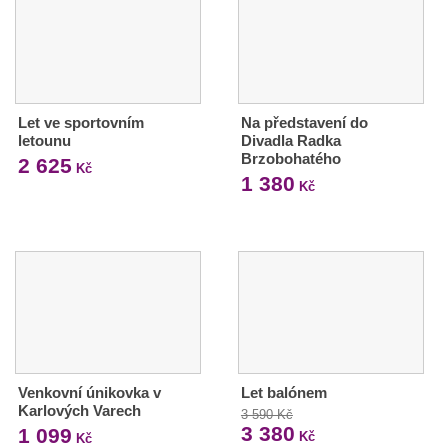
Let ve sportovním
Na představení do
letounu
Divadla Radka
Brzobohatého
2 625
Kč
1 380
Kč
Venkovní únikovka v
Let balónem
Karlových Varech
3 590 Kč
3 380
1 099
Kč
Kč