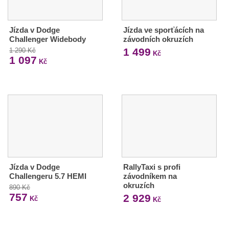
Jízda v Dodge
Jízda ve sporťácích na
Challenger Widebody
závodních okruzích
1 499
1 290 Kč
Kč
1 097
Kč
Jízda v Dodge
RallyTaxi s profi
Challengeru 5.7 HEMI
závodníkem na
okruzích
890 Kč
757
2 929
Kč
Kč