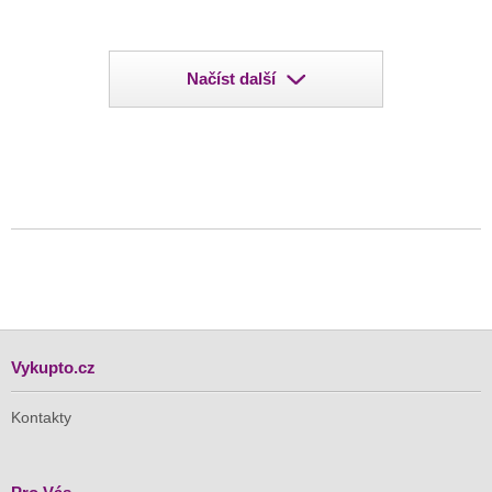
Načíst další
Vykupto.cz
Kontakty