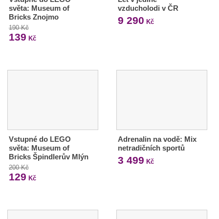
světa: Museum of
vzducholodi v ČR
Bricks Znojmo
9 290
Kč
190 Kč
139
Kč
Vstupné do LEGO
Adrenalin na vodě: Mix
světa: Museum of
netradičních sportů
Bricks Špindlerův Mlýn
3 499
Kč
200 Kč
129
Kč