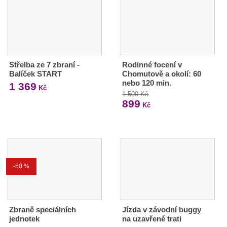
Střelba ze 7 zbraní -
Rodinné focení v
Balíček START
Chomutově a okolí: 60
nebo 120 min.
1 369
Kč
1 500 Kč
899
Kč
-50 %
Zbraně speciálních
Jízda v závodní buggy
jednotek
na uzavřené trati