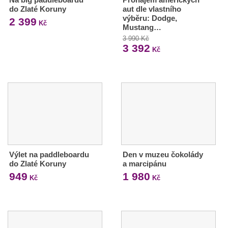
do Zlaté Koruny
aut dle vlastního
výběru: Dodge,
2 399
Kč
Mustang…
3 990 Kč
3 392
Kč
Výlet na paddleboardu
Den v muzeu čokolády
do Zlaté Koruny
a marcipánu
949
1 980
Kč
Kč