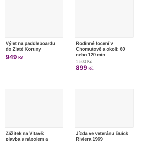
Výlet na paddleboardu
Rodinné focení v
do Zlaté Koruny
Chomutově a okolí: 60
nebo 120 min.
949
Kč
1 500 Kč
899
Kč
Zážitek na Vltavě:
Jízda ve veteránu Buick
plavba s nápojem a
Riviera 1969