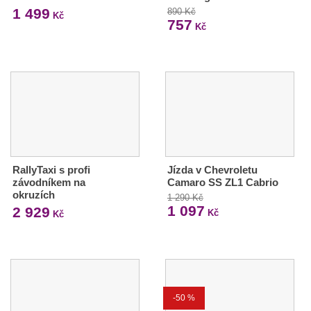
1 499
890 Kč
Kč
757
Kč
RallyTaxi s profi
Jízda v Chevroletu
závodníkem na
Camaro SS ZL1 Cabrio
okruzích
1 290 Kč
1 097
2 929
Kč
Kč
-50 %