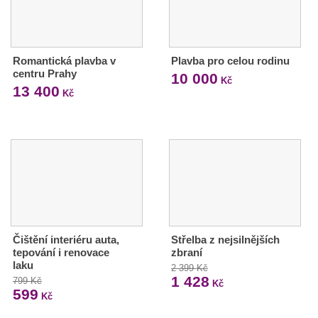
Romantická plavba v
Plavba pro celou rodinu
centru Prahy
10 000
Kč
13 400
Kč
Čištění interiéru auta,
Střelba z nejsilnějších
tepování i renovace
zbraní
laku
2 399 Kč
1 428
799 Kč
Kč
599
Kč