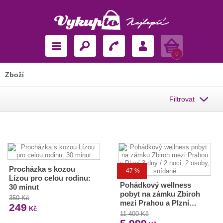
Košík
0
Zboží
Filtrovat
Procházka s kozou
-47 %
Lízou pro celou rodinu:
Pohádkový wellness
30 minut
pobyt na zámku Zbiroh
350 Kč
mezi Prahou a Plzní…
249
Kč
11 400 Kč