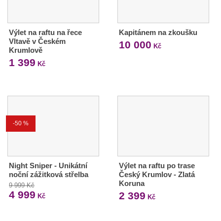
Výlet na raftu na řece
Kapitánem na zkoušku
Vltavě v Českém
10 000
Kč
Krumlově
1 399
Kč
-50 %
Night Sniper - Unikátní
Výlet na raftu po trase
noční zážitková střelba
Český Krumlov - Zlatá
Koruna
9 999 Kč
4 999
2 399
Kč
Kč