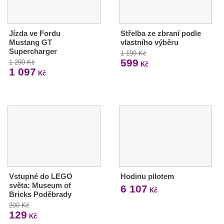
Jízda ve Fordu
Střelba ze zbraní podle
Mustang GT
vlastního výběru
Supercharger
1 199 Kč
599
1 290 Kč
Kč
1 097
Kč
Vstupné do LEGO
Hodinu pilotem
světa: Museum of
6 107
Kč
Bricks Poděbrady
200 Kč
129
Kč