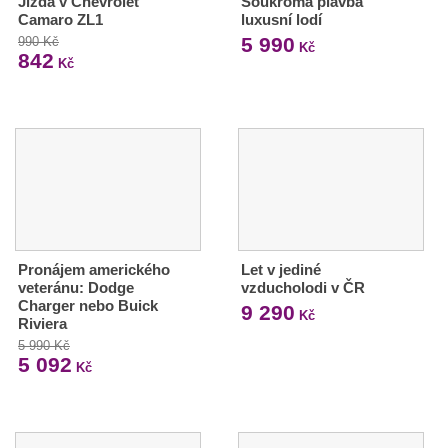
Jízda v Chevrolet
Soukromá plavba
Camaro ZL1
luxusní lodí
5 990
990 Kč
Kč
842
Kč
Pronájem amerického
Let v jediné
veteránu: Dodge
vzducholodi v ČR
Charger nebo Buick
9 290
Kč
Riviera
5 990 Kč
5 092
Kč