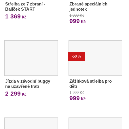
Střelba ze 7 zbraní -
Zbraně speciálních
Balíček START
jednotek
1 369
1 999 Kč
Kč
999
Kč
-50 %
Jízda v závodní buggy
Zážitková střelba pro
na uzavřené trati
děti
2 299
1 999 Kč
Kč
999
Kč