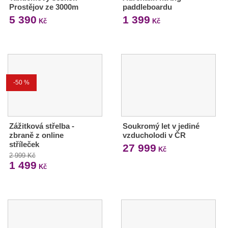
Prostějov ze 3000m
paddleboardu
5 390
1 399
Kč
Kč
-50 %
Zážitková střelba -
Soukromý let v jediné
zbraně z online
vzducholodi v ČR
stříleček
27 999
Kč
2 999 Kč
1 499
Kč