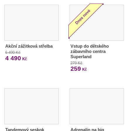
Akční zážitková střelba
Vstup do dětského
zábavního centra
6 490 Kč
Superland
4 490
Kč
279 Kč
259
Kč
Tandemový seskok
Adrenalin na big