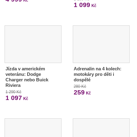
Kč
1 099
Kč
Jízda v americkém
Adrenalin na 4 kolech:
veteránu: Dodge
motokáry pro děti i
Charger nebo Buick
dospělé
Riviera
280 Kč
259
1 290 Kč
Kč
1 097
Kč