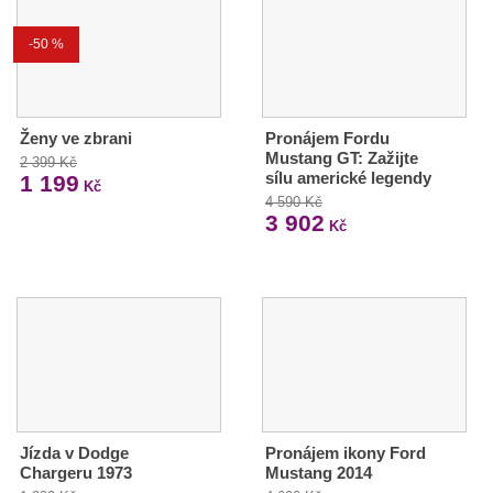
-50 %
Ženy ve zbrani
Pronájem Fordu
Mustang GT: Zažijte
2 399 Kč
sílu americké legendy
1 199
Kč
4 590 Kč
3 902
Kč
Jízda v Dodge
Pronájem ikony Ford
Chargeru 1973
Mustang 2014