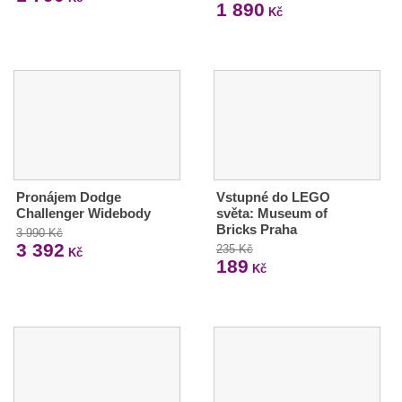
1 890
Kč
Pronájem Dodge
Vstupné do LEGO
Challenger Widebody
světa: Museum of
Bricks Praha
3 990 Kč
3 392
235 Kč
Kč
189
Kč