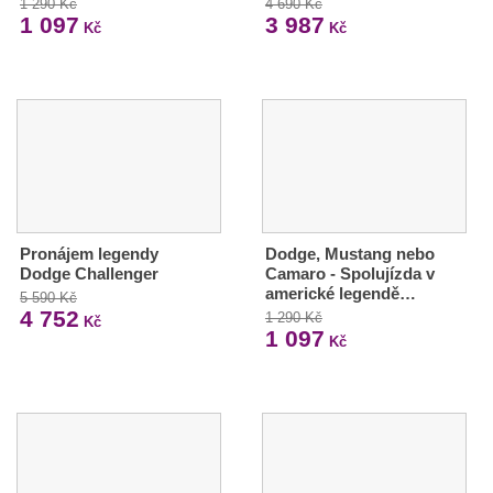
1 290 Kč
4 690 Kč
1 097
3 987
Kč
Kč
Pronájem legendy
Dodge, Mustang nebo
Dodge Challenger
Camaro - Spolujízda v
americké legendě…
5 590 Kč
4 752
1 290 Kč
Kč
1 097
Kč