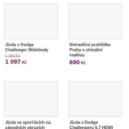
Jízda v Dodge
Netradiční prohlídka
Challenger Widebody
Prahy s virtuální
realitou
1 290 Kč
1 097
690
Kč
Kč
Jízda ve sporťácích na
Jízda v Dodge
závodních okruzích
Challengeru 5.7 HEMI