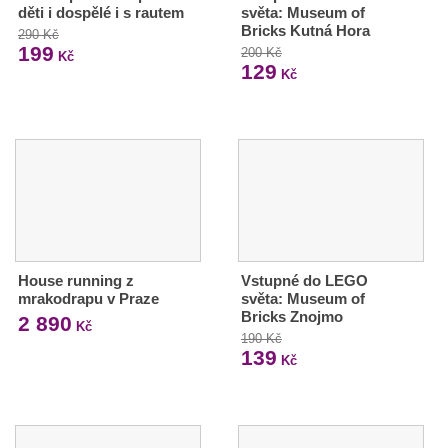
děti i dospělé i s rautem
světa: Museum of
Bricks Kutná Hora
290 Kč
199
200 Kč
Kč
129
Kč
House running z
Vstupné do LEGO
mrakodrapu v Praze
světa: Museum of
Bricks Znojmo
2 890
Kč
190 Kč
139
Kč