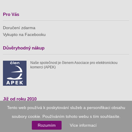
Pro Vás
Doručení zdarma
Vykupto na Facebooku
Důvěryhodný nákup
Naše společnost je členem Asociace pro elektronickou
komerci (APEK)
Již od roku 2010
Tento web používá k poskytování služeb a personifikaci obsahu
59 tis.
1 511 mil.
soubory cookie. Používáním tohoto webu s tím souhlasíte.
spuštěných nabídek
ušetřeno nákupy
Rozumím
Více informací