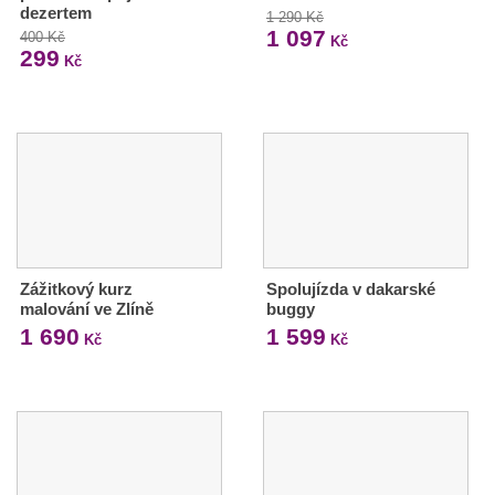
dezertem
1 290 Kč
1 097
400 Kč
Kč
299
Kč
Zážitkový kurz
Spolujízda v dakarské
malování ve Zlíně
buggy
1 690
1 599
Kč
Kč