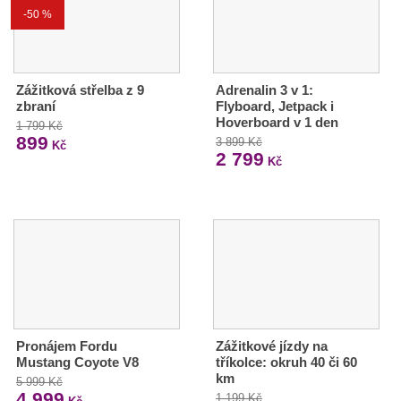
-50 %
Zážitková střelba z 9
Adrenalin 3 v 1:
zbraní
Flyboard, Jetpack i
Hoverboard v 1 den
1 799 Kč
899
3 899 Kč
Kč
2 799
Kč
Pronájem Fordu
Zážitkové jízdy na
Mustang Coyote V8
tříkolce: okruh 40 či 60
km
5 999 Kč
4 999
1 199 Kč