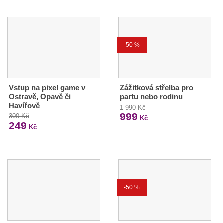
-50 %
Vstup na pixel game v
Zážitková střelba pro
Ostravě, Opavě či
partu nebo rodinu
Havířově
1 990 Kč
999
300 Kč
Kč
249
Kč
-50 %