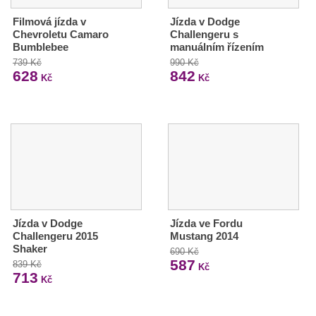
Filmová jízda v
Jízda v Dodge
Chevroletu Camaro
Challengeru s
Bumblebee
manuálním řízením
739 Kč
990 Kč
628
842
Kč
Kč
Jízda v Dodge
Jízda ve Fordu
Challengeru 2015
Mustang 2014
Shaker
690 Kč
587
839 Kč
Kč
713
Kč