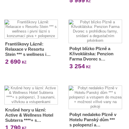
5 999
Kč
Františkovy Lázně:
Pobyt blízko Plzně a
Relaxace v Resortu
Křivoklátska: Penzion
Stein *** s wellness i…
Farma Dvorec s…
2 690
Kč
3 254
Kč
Krušné hory u lázní:
Pobyt nedaleko Plzně v
Active & Wellness Hotel
Hotelu Panský dům ***
Subterra ****+ s…
s polopenzí a…
1 790
Kč