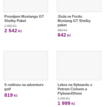
Pronájem Mustangu GT
Jízda ve Fordu
Shelby Paket
Mustang GT Shelby
paket
2 990 Kč
2 542
990 Kč
Kč
842
Kč
S rodinou na adventure
Lekce na flyboardu s
golf
Petrem Civínem a
FlyboardShow
819
Kč
3 299 Kč
1 999
Kč