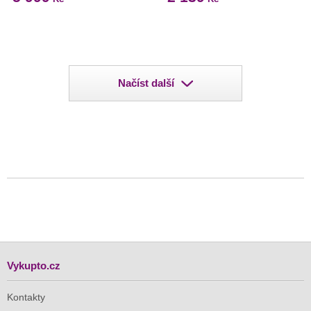
Načíst další
Vykupto.cz
Kontakty