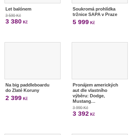
Let balónem
Soukromá prohlídka
tržnice SAPA v Praze
3 590 Kč
3 380
5 999
Kč
Kč
Na big paddleboardu
Pronájem amerických
do Zlaté Koruny
aut dle vlastního
výběru: Dodge,
2 399
Kč
Mustang…
3 990 Kč
3 392
Kč