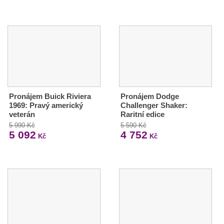
Pronájem Buick Riviera
Pronájem Dodge
1969: Pravý americký
Challenger Shaker:
veterán
Raritní edice
5 990 Kč
5 590 Kč
5 092
4 752
Kč
Kč