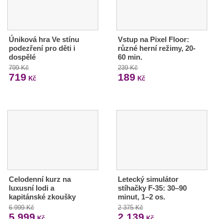
Úniková hra Ve stínu
Vstup na Pixel Floor:
podezření pro děti i
různé herní režimy, 20-
dospělé
60 min.
799 Kč
239 Kč
719
189
Kč
Kč
Celodenní kurz na
Letecký simulátor
luxusní lodi a
stíhačky F-35: 30–90
kapitánské zkoušky
minut, 1–2 os.
6 999 Kč
2 375 Kč
5 999
2 139
Kč
Kč