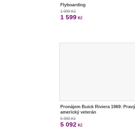
Flyboarding
1 999 Kč
1 599
Kč
Pronájem Buick Riviera 1969: Prav
americký veterán
5 990 Kč
5 092
Kč