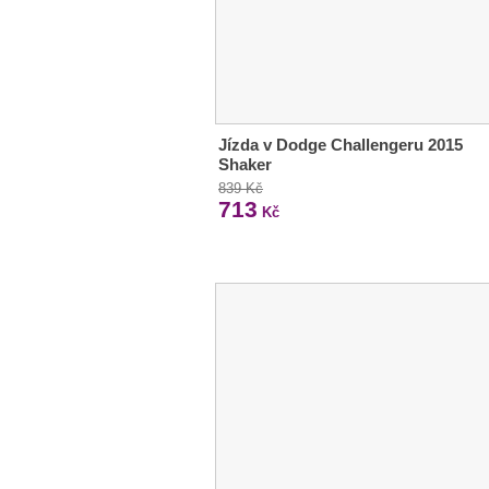
Jízda v Dodge Challengeru 2015
Shaker
839 Kč
713
Kč