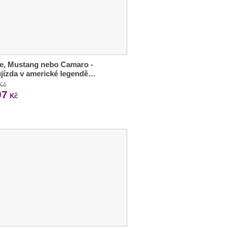
e, Mustang nebo Camaro -
jízda v americké legendě…
 Kč
97
Kč