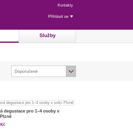
Menu
Kontakty
rychlého
Uživatelské
přístupu
Přihlásit se
menu
Služby
Doporučené
 degustace pro 1–⁠⁠⁠⁠⁠⁠4 osoby v
 Plzně
Kč