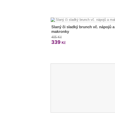
Slaný či sladký brunch vč. nápojů a
makronky
405 Kč
339
Kč