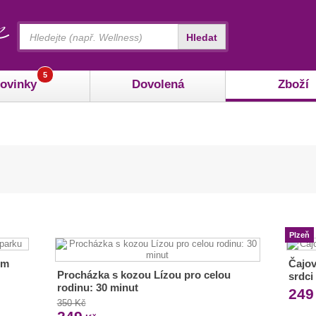
Vyhledávání
Hledat
5
ovinky
Dovolená
Zboží
Plzeň
ém
Čajová
Procházka s kozou Lízou pro celou
srdci
rodinu: 30 minut
249
350 Kč