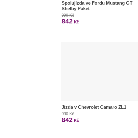
Spolujízda ve Fordu Mustang GT
Shelby Paket
990 Kč
842
Kč
Jízda v Chevrolet Camaro ZL1
990 Kč
842
Kč