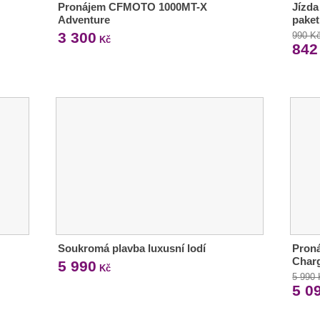
Pronájem CFMOTO 1000MT-X
Jízda
Adventure
paket
3 300
990 K
Kč
842
Soukromá plavba luxusní lodí
Pron
Charg
5 990
Kč
5 990
5 0