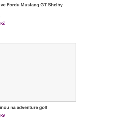
 ve Fordu Mustang GT Shelby
č
Kč
inou na adventure golf
Kč