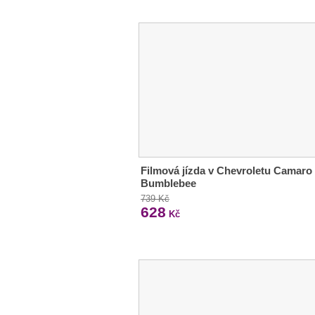
Filmová jízda v Chevroletu Camaro
Bumblebee
739 Kč
628
Kč