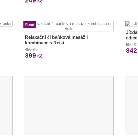
249
Kč
Plzeň
Jízda
Relaxační či baňková masáž i
edice
kombinace s Reiki
990 K
842
490 Kč
399
Kč