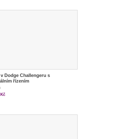
 v Dodge Challengeru s
álním řízením
č
Kč