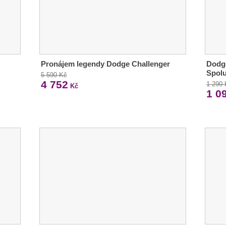
Pronájem legendy Dodge Challenger
Dodg
Spolu
5 590 Kč
4 752
1 290
Kč
1 0