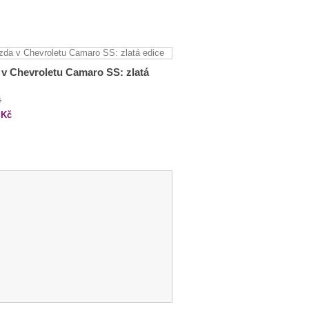
 v Chevroletu Camaro SS: zlatá
č
Kč