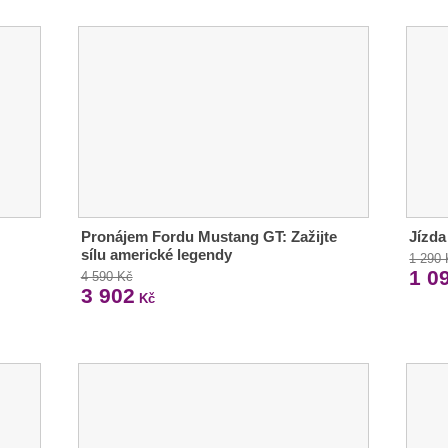
Pronájem Fordu Mustang GT: Zažijte
Jízda
sílu americké legendy
1 290
1 0
4 590 Kč
3 902
Kč