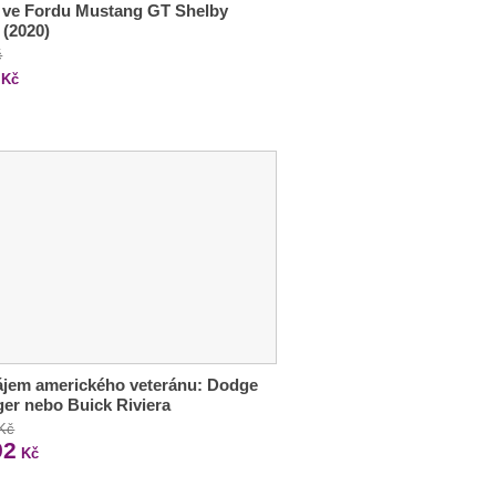
 ve Fordu Mustang GT Shelby
 (2020)
č
Kč
ájem amerického veteránu: Dodge
er nebo Buick Riviera
 Kč
92
Kč