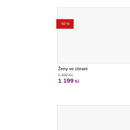
-50 %
Ženy ve zbrani
2 399 Kč
1 199
Kč