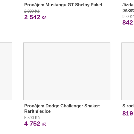
Pronájem Mustangu GT Shelby Paket
Jízda
paket
2 990 Kč
2 542
990 K
Kč
842
ý
Pronájem Dodge Challenger Shaker:
S rod
Raritní edice
819
5 590 Kč
4 752
Kč