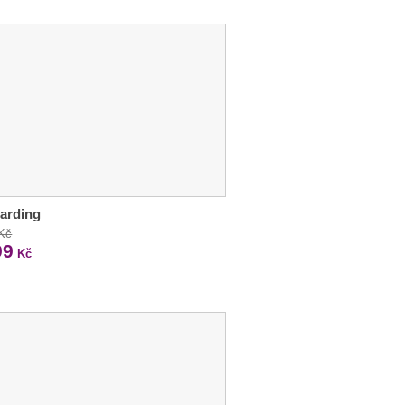
arding
 Kč
99
Kč