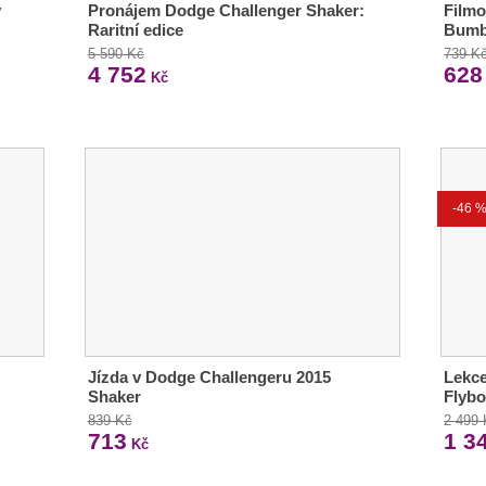
ý
Pronájem Dodge Challenger Shaker:
Filmo
Raritní edice
Bumb
5 590 Kč
739 K
4 752
628
Kč
-46 
Jízda v Dodge Challengeru 2015
Lekce
Shaker
Flyb
839 Kč
2 499
713
1 3
Kč