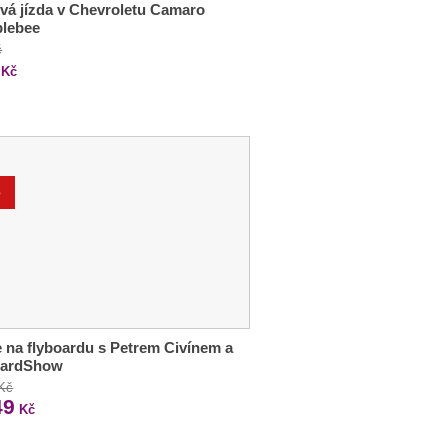
vá jízda v Chevroletu Camaro
lebee
č
Kč
%
 na flyboardu s Petrem Civínem a
oardShow
 Kč
49
Kč