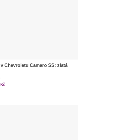
 v Chevroletu Camaro SS: zlatá
č
Kč