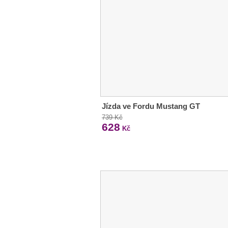
Jízda ve Fordu Mustang GT
739 Kč
628
Kč