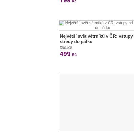
799
Kč
Největší svět větrníků v ČR: vstupy
středy do pátku
590 Kč
499
Kč