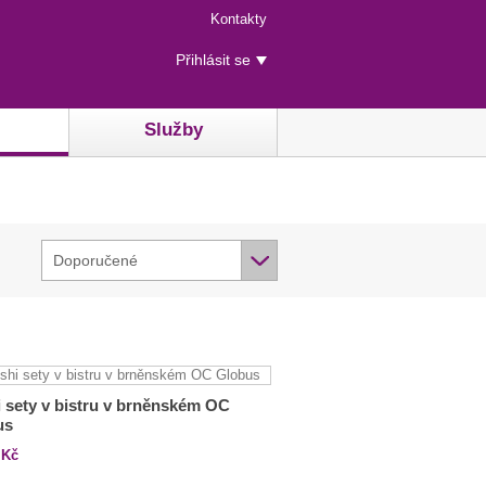
Menu
Kontakty
rychlého
Uživatelské
přístupu
Přihlásit se
menu
Služby
Doporučené
 sety v bistru v brněnském OC
us
Kč