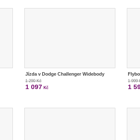
Jízda v Dodge Challenger Widebody
Flybo
1 290 Kč
1 999
1 097
1 5
Kč