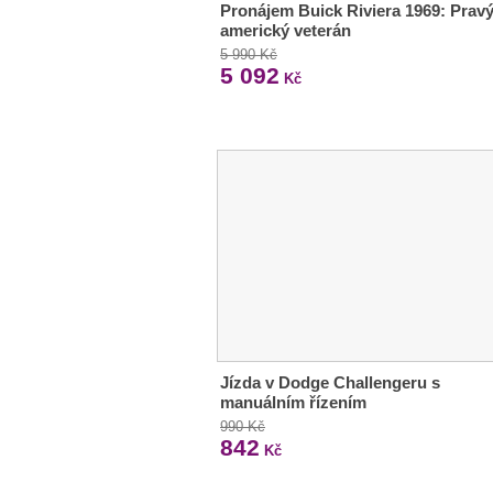
Pronájem Buick Riviera 1969: Prav
americký veterán
5 990 Kč
5 092
Kč
Jízda v Dodge Challengeru s
manuálním řízením
990 Kč
842
Kč