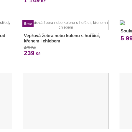
1 149
Kč
Brno
Soukr
 od
Vepřová žebra nebo koleno s hořčicí,
5 9
křenem i chlebem
270 Kč
239
Kč