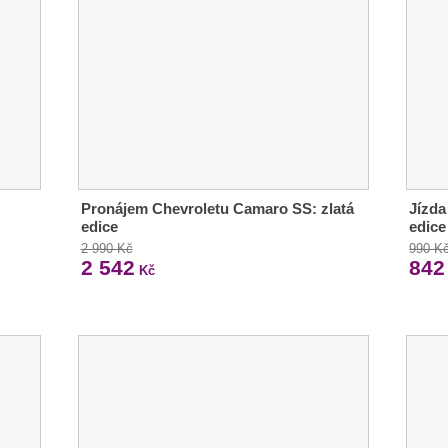
Pronájem Chevroletu Camaro SS: zlatá
Jízda
edice
edice
2 990 Kč
990 K
2 542
842
Kč