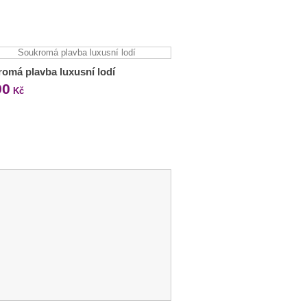
omá plavba luxusní lodí
90
Kč