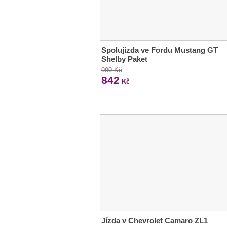
Spolujízda ve Fordu Mustang GT
Shelby Paket
990 Kč
842
Kč
Jízda v Chevrolet Camaro ZL1