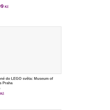
99
Kč
pné do LEGO světa: Museum of
s Praha
č
Kč