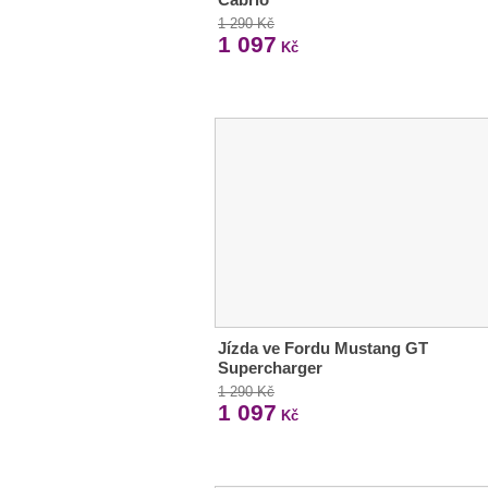
1 290 Kč
1 097
Kč
Jízda ve Fordu Mustang GT
Supercharger
1 290 Kč
1 097
Kč