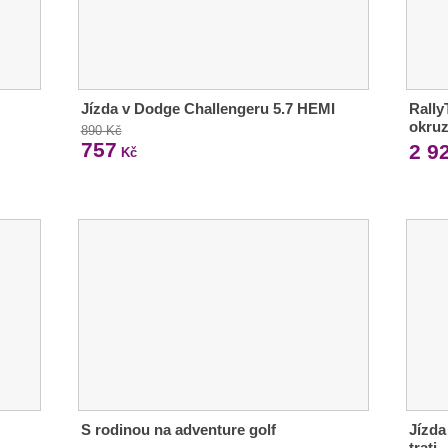
Jízda v Dodge Challengeru 5.7 HEMI
Rally
okruz
890 Kč
757
2 9
Kč
S rodinou na adventure golf
Jízda
trati