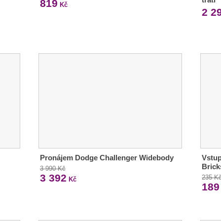
819
Kč
2 2
Pronájem Dodge Challenger Widebody
Vstu
Brick
3 990 Kč
3 392
235 K
Kč
189