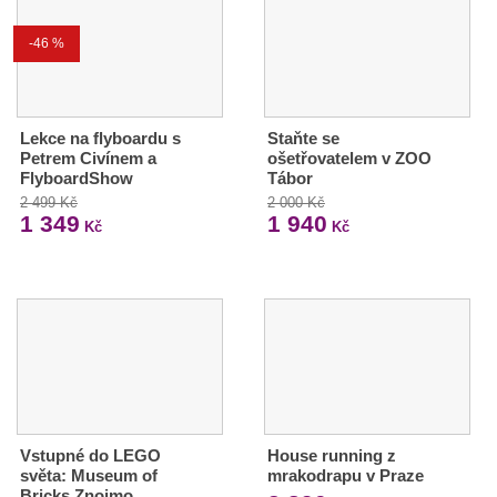
-46 %
Lekce na flyboardu s
Staňte se
Petrem Civínem a
ošetřovatelem v ZOO
FlyboardShow
Tábor
2 499 Kč
2 000 Kč
1 349
1 940
Kč
Kč
Vstupné do LEGO
House running z
světa: Museum of
mrakodrapu v Praze
Bricks Znojmo