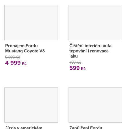
Pronájem Fordu
Čištění interiéru auta,
Mustang Coyote V8
tepování i renovace
laku
5 999 Kč
4 999
799 Kč
Kč
599
Kč
Jízda v americkém
Zapůjčení Fordu