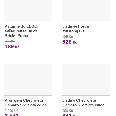
Vstupné do LEGO
Jízda ve Fordu
světa: Museum of
Mustang GT
Bricks Praha
739 Kč
628
235 Kč
Kč
189
Kč
Pronájem Chevroletu
Jízda v Chevroletu
Camaro SS: zlatá edice
Camaro SS: zlatá edice
2 990 Kč
990 Kč
2 542
842