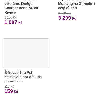
veteránu: Dodge
Mustang na 24 hodin i
Charger nebo Buick
celý víkend
Riviera
3 500 Kč
3 299
1 290 Kč
Kč
1 097
Kč
Šifrovací hra Psí
detektivka pro děti: na
doma i ven
220 Kč
159
Kč