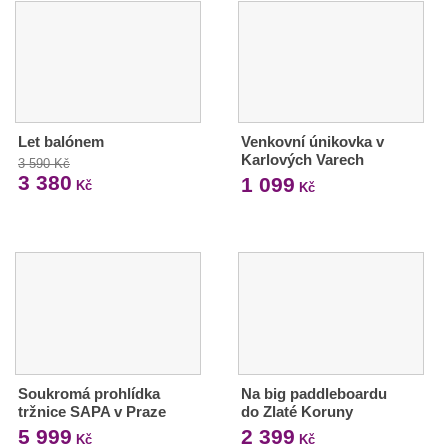
Let balónem
Venkovní únikovka v
Karlových Varech
3 590 Kč
3 380
1 099
Kč
Kč
Soukromá prohlídka
Na big paddleboardu
tržnice SAPA v Praze
do Zlaté Koruny
5 999
2 399
Kč
Kč