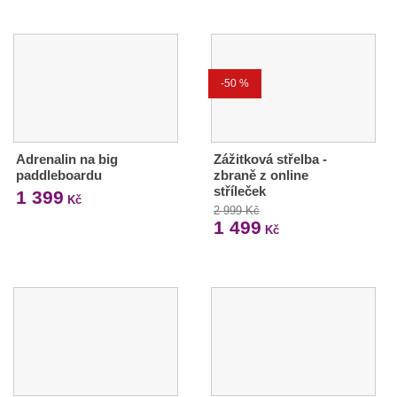
-50 %
Adrenalin na big
Zážitková střelba -
paddleboardu
zbraně z online
stříleček
1 399
Kč
2 999 Kč
1 499
Kč