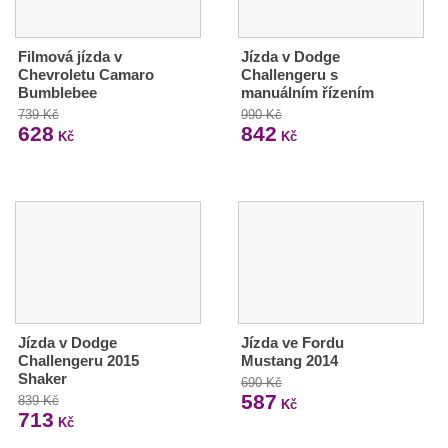
Filmová jízda v
Jízda v Dodge
Chevroletu Camaro
Challengeru s
Bumblebee
manuálním řízením
739 Kč
990 Kč
628
842
Kč
Kč
Jízda v Dodge
Jízda ve Fordu
Challengeru 2015
Mustang 2014
Shaker
690 Kč
587
839 Kč
Kč
713
Kč