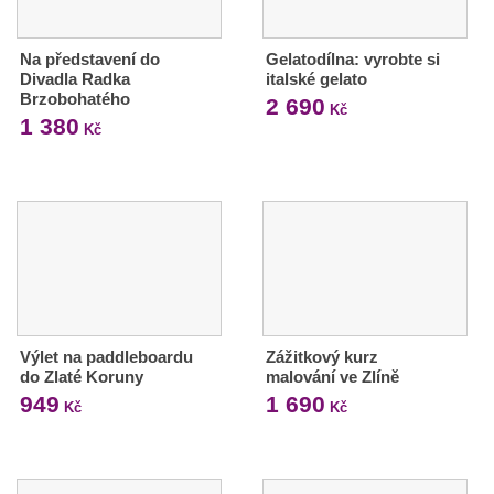
Na představení do
Gelatodílna: vyrobte si
Divadla Radka
italské gelato
Brzobohatého
2 690
Kč
1 380
Kč
Výlet na paddleboardu
Zážitkový kurz
do Zlaté Koruny
malování ve Zlíně
949
1 690
Kč
Kč