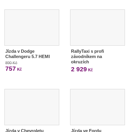
Jízda v Dodge
RallyTaxi s profi
Challengeru 5.7 HEMI
závodníkem na
okruzích
890 Kč
757
2 929
Kč
Kč
Jízda v Chevroletu
Jízda ve Fordu