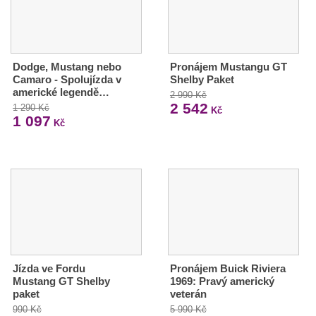
Dodge, Mustang nebo
Pronájem Mustangu GT
Camaro - Spolujízda v
Shelby Paket
americké legendě…
2 990 Kč
2 542
1 290 Kč
Kč
1 097
Kč
Jízda ve Fordu
Pronájem Buick Riviera
Mustang GT Shelby
1969: Pravý americký
paket
veterán
990 Kč
5 990 Kč