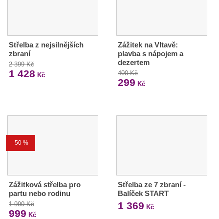
Střelba z nejsilnějších
Zážitek na Vltavě:
zbraní
plavba s nápojem a
dezertem
2 399 Kč
1 428
400 Kč
Kč
299
Kč
-50 %
Zážitková střelba pro
Střelba ze 7 zbraní -
partu nebo rodinu
Balíček START
1 369
1 990 Kč
Kč
999
Kč