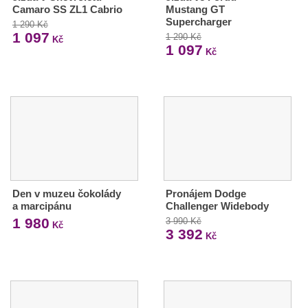
Camaro SS ZL1 Cabrio
Mustang GT
Supercharger
1 290 Kč
1 097
1 290 Kč
Kč
1 097
Kč
Den v muzeu čokolády
Pronájem Dodge
a marcipánu
Challenger Widebody
1 980
3 990 Kč
Kč
3 392
Kč