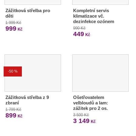
Zážitková střelba pro
Kompletní servis
děti
klimatizace vč.
dezinfekce ozónem
1 999 Kč
999
990 Kč
Kč
449
Kč
-50 %
Zážitková střelba z 9
Ošetřovatelem
zbraní
velbloudů a lam:
zážitek pro 2 os.
1 799 Kč
899
3 500 Kč
Kč
3 149
Kč