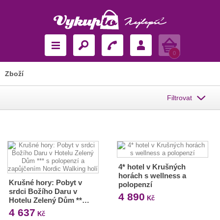
Košík
0
Zboží
Filtrovat
4* hotel v Krušných
horách s wellness a
Krušné hory: Pobyt v
polopenzí
srdci Božího Daru v
4 890
Kč
Hotelu Zelený Dům **…
4 637
Kč