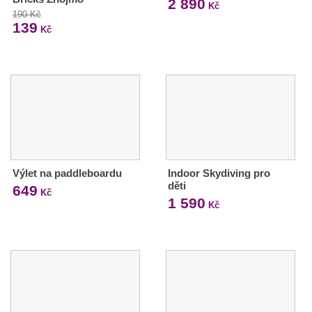
2 890
Kč
190 Kč
139
Kč
Výlet na paddleboardu
Indoor Skydiving pro
děti
649
Kč
1 590
Kč