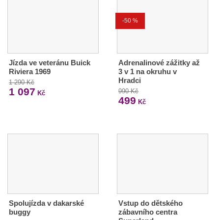
-50 %
Jízda ve veteránu Buick
Adrenalinové zážitky až
Riviera 1969
3 v 1 na okruhu v
Hradci
1 290 Kč
1 097
990 Kč
Kč
499
Kč
Spolujízda v dakarské
Vstup do dětského
buggy
zábavního centra