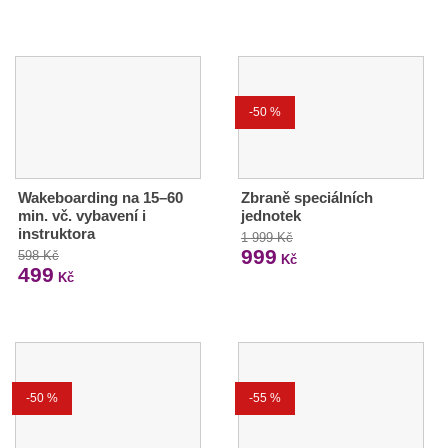
-50 %
Wakeboarding na 15–60
Zbraně speciálních
min. vč. vybavení i
jednotek
instruktora
1 999 Kč
999
598 Kč
Kč
499
Kč
-50 %
-55 %