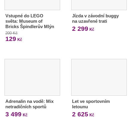
Vstupné do LEGO
Jízda v závodní buggy
světa: Museum of
na uzavřené trati
Bricks Špindlerův Mlýn
2 299
Kč
200 Kč
129
Kč
Adrenalin na vodě: Mix
Let ve sportovním
netradičních sportů
letounu
3 499
2 625
Kč
Kč