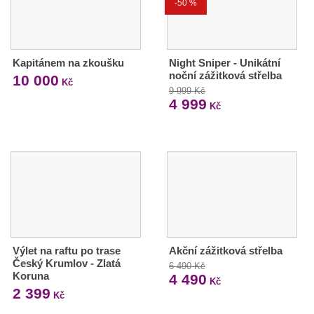
-50 %
Kapitánem na zkoušku
Night Sniper - Unikátní
noční zážitková střelba
10 000
Kč
9 999 Kč
4 999
Kč
Výlet na raftu po trase
Akční zážitková střelba
Český Krumlov - Zlatá
6 490 Kč
Koruna
4 490
Kč
2 399
Kč