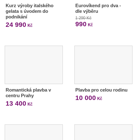
Kurz výroby italského
Eurovíkend pro dva -
gelata s úvodem do
dle výběru
podnikání
1 290 Kč
990
24 990
Kč
Kč
Romantická plavba v
Plavba pro celou rodinu
centru Prahy
10 000
Kč
13 400
Kč