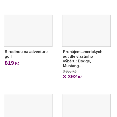
S rodinou na adventure
Pronájem amerických
golf
aut dle vlastního
výběru: Dodge,
819
Kč
Mustang…
3 990 Kč
3 392
Kč