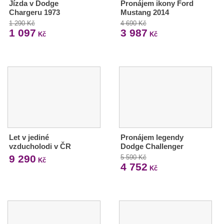
Jízda v Dodge
Pronájem ikony Ford
Chargeru 1973
Mustang 2014
1 290 Kč
4 690 Kč
1 097
3 987
Kč
Kč
Let v jediné
Pronájem legendy
vzducholodi v ČR
Dodge Challenger
9 290
5 590 Kč
Kč
4 752
Kč