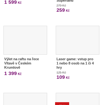
Superland
1 599
Kč
279 Kč
259
Kč
Výlet na raftu na řece
Laser game: vstup pro
Vltavě v Českém
1 nebo 8 osob na 1 či 4
Krumlově
hry
1 399
125 Kč
Kč
109
Kč