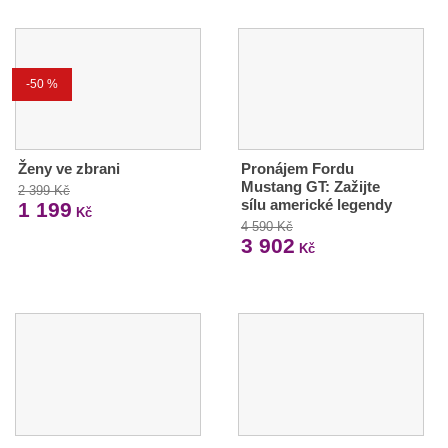
-50 %
Ženy ve zbrani
Pronájem Fordu
Mustang GT: Zažijte
2 399 Kč
sílu americké legendy
1 199
Kč
4 590 Kč
3 902
Kč