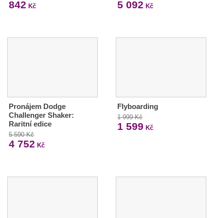
842
5 092
Kč
Kč
Pronájem Dodge
Flyboarding
Challenger Shaker:
1 999 Kč
Raritní edice
1 599
Kč
5 590 Kč
4 752
Kč