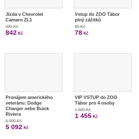
Jízda v Chevrolet
Vstup do ZOO Tábor
Camaro ZL1
plný zážitků
990 Kč
80 Kč
842
78
Kč
Kč
Pronájem amerického
VIP VSTUP do ZOO
veteránu: Dodge
Tábor pro 4 osoby
Charger nebo Buick
1 500 Kč
Riviera
1 455
Kč
5 990 Kč
5 092
Kč