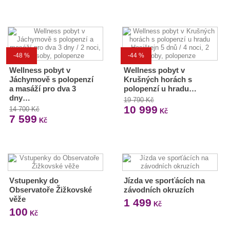
-48 %
-44 %
Wellness pobyt v
Wellness pobyt v
Jáchymově s polopenzí
Krušných horách s
a masáží pro dva 3
polopenzí u hradu…
dny…
19 790 Kč
10 999
14 700 Kč
Kč
7 599
Kč
Vstupenky do
Jízda ve sporťácích na
Observatoře Žižkovské
závodních okruzích
věže
1 499
Kč
100
Kč