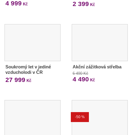
4 999
2 399
Kč
Kč
Soukromý let v jediné
Akční zážitková střelba
vzducholodi v ČR
6 490 Kč
4 490
27 999
Kč
Kč
-50 %