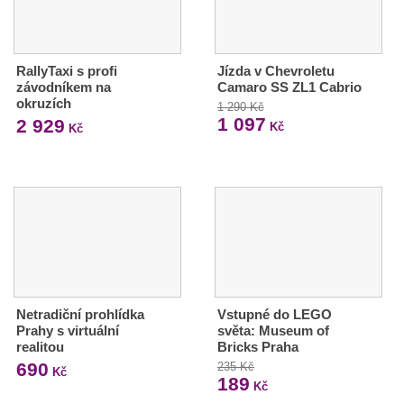
RallyTaxi s profi
Jízda v Chevroletu
závodníkem na
Camaro SS ZL1 Cabrio
okruzích
1 290 Kč
1 097
2 929
Kč
Kč
Netradiční prohlídka
Vstupné do LEGO
Prahy s virtuální
světa: Museum of
realitou
Bricks Praha
690
235 Kč
Kč
189
Kč