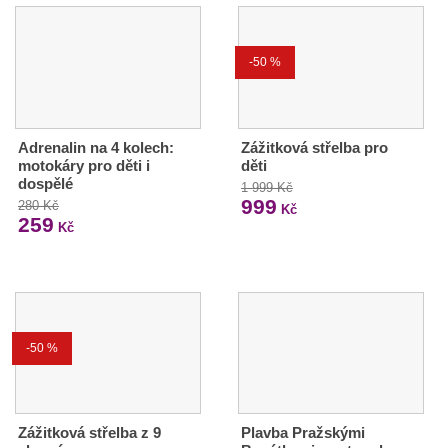
-50 %
Adrenalin na 4 kolech:
Zážitková střelba pro
motokáry pro děti i
děti
dospělé
1 999 Kč
999
280 Kč
Kč
259
Kč
-50 %
Zážitková střelba z 9
Plavba Pražskými