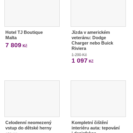
Hotel TJ Boutique
Jízda v americkém
Malta
veteránu: Dodge
Charger nebo Buick
7 809
Kč
Riviera
1 290 Kč
1 097
Kč
Celodenní neomezený
Kompletní čištění
vstup do dětské herny
interiéru auta: tepování