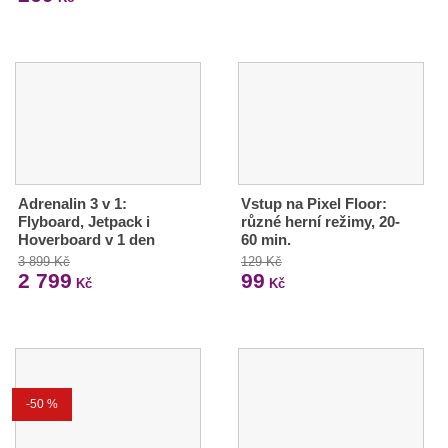
Adrenalin 3 v 1:
Vstup na Pixel Floor:
Flyboard, Jetpack i
různé herní režimy, 20-
Hoverboard v 1 den
60 min.
3 899 Kč
129 Kč
2 799
99
Kč
Kč
-50 %