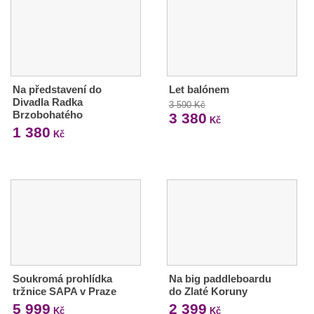
Na představení do
Let balónem
Divadla Radka
3 590 Kč
Brzobohatého
3 380
Kč
1 380
Kč
Soukromá prohlídka
Na big paddleboardu
tržnice SAPA v Praze
do Zlaté Koruny
5 999
2 399
Kč
Kč