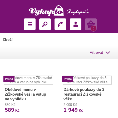
Košík
0
Zboží
Filtrovat
Praha
Praha
Obědové menu v
Dárkové poukazy do 3
Žižkovské věži a vstup
restaurací Žižkovské
na vyhlídku
věže
830 Kč
2 000 Kč
589
1 949
Kč
Kč