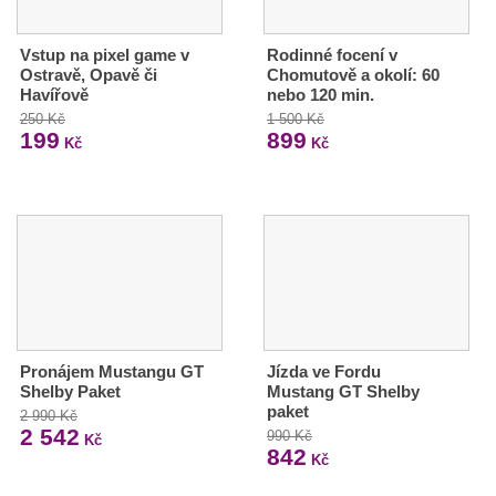
Vstup na pixel game v
Rodinné focení v
Ostravě, Opavě či
Chomutově a okolí: 60
Havířově
nebo 120 min.
250 Kč
1 500 Kč
199
899
Kč
Kč
Pronájem Mustangu GT
Jízda ve Fordu
Shelby Paket
Mustang GT Shelby
paket
2 990 Kč
2 542
990 Kč
Kč
842
Kč