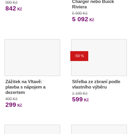
Charger nebo Buick
990 Kč
Riviera
842
Kč
5 990 Kč
5 092
Kč
-50 %
Zážitek na Vltavě:
Střelba ze zbraní podle
plavba s nápojem a
vlastního výběru
dezertem
1 199 Kč
599
400 Kč
Kč
299
Kč