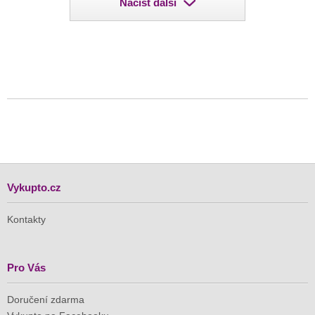
Načíst další
Vykupto.cz
Kontakty
Pro Vás
Doručení zdarma