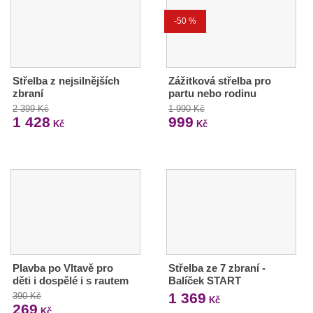
-50 %
Střelba z nejsilnějších
Zážitková střelba pro
zbraní
partu nebo rodinu
2 399 Kč
1 990 Kč
1 428
999
Kč
Kč
Plavba po Vltavě pro
Střelba ze 7 zbraní -
děti i dospělé i s rautem
Balíček START
1 369
390 Kč
Kč
269
Kč