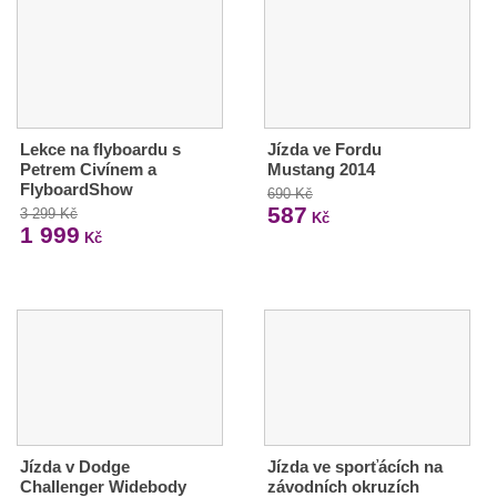
Lekce na flyboardu s
Jízda ve Fordu
Petrem Civínem a
Mustang 2014
FlyboardShow
690 Kč
587
3 299 Kč
Kč
1 999
Kč
Jízda v Dodge
Jízda ve sporťácích na
Challenger Widebody
závodních okruzích