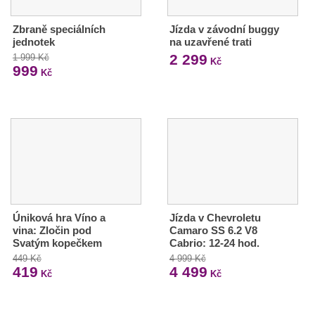
Zbraně speciálních
Jízda v závodní buggy
jednotek
na uzavřené trati
2 299
1 999 Kč
Kč
999
Kč
Úniková hra Víno a
Jízda v Chevroletu
vina: Zločin pod
Camaro SS 6.2 V8
Svatým kopečkem
Cabrio: 12-24 hod.
449 Kč
4 999 Kč
419
4 499
Kč
Kč