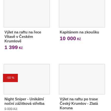
Výlet na raftu na řece
Kapitánem na zkoušku
Vltavě v Českém
10 000
Kč
Krumlově
1 399
Kč
-50 %
Night Sniper - Unikátní
Výlet na raftu po trase
noční zážitková střelba
Český Krumlov - Zlatá
Koruna
9 999 Kč