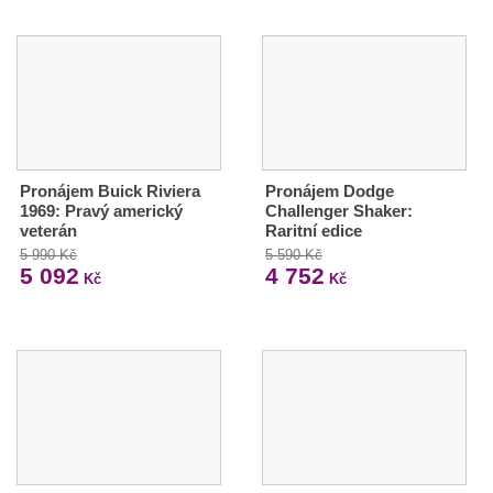
Pronájem Buick Riviera
Pronájem Dodge
1969: Pravý americký
Challenger Shaker:
veterán
Raritní edice
5 990 Kč
5 590 Kč
5 092
4 752
Kč
Kč