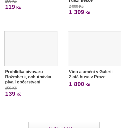
i dezinfekce
150 Kč
119
2 000 Kč
Kč
1 399
Kč
Prohlídka pivovaru
Víno a umění v Galerii
Rožmberk, ochutnávka
Zlatá husa v Praze
piva i občerstvení
1 890
Kč
150 Kč
139
Kč