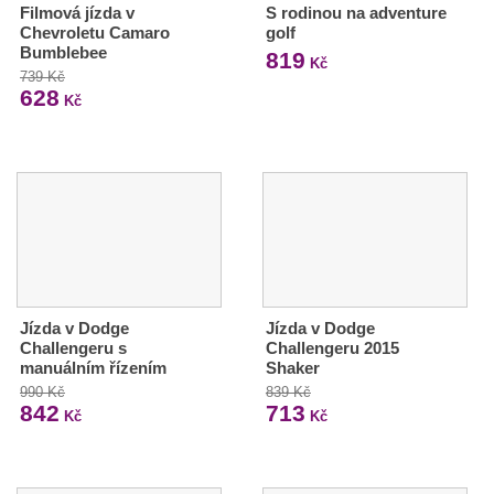
Filmová jízda v
S rodinou na adventure
Chevroletu Camaro
golf
Bumblebee
819
Kč
739 Kč
628
Kč
Jízda v Dodge
Jízda v Dodge
Challengeru s
Challengeru 2015
manuálním řízením
Shaker
990 Kč
839 Kč
842
713
Kč
Kč