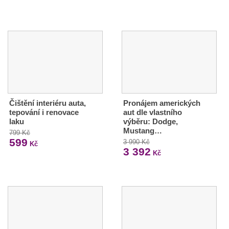
Čištění interiéru auta,
Pronájem amerických
tepování i renovace
aut dle vlastního
laku
výběru: Dodge,
Mustang…
799 Kč
599
3 990 Kč
Kč
3 392
Kč