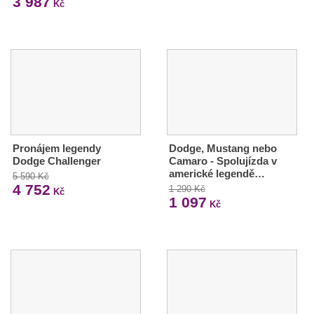
3 987
Kč
Pronájem legendy
Dodge, Mustang nebo
Dodge Challenger
Camaro - Spolujízda v
americké legendě…
5 590 Kč
4 752
1 290 Kč
Kč
1 097
Kč