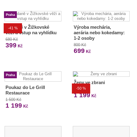
Praha
Snídaně v Žižkovské
Výroba mechária,
-41 %
věži a vstup na vyhlídku
aerária nebo kokedamy:
1-2 osoby
680 Kč
399
800 Kč
Kč
699
Kč
Praha
Ženy ve zbrani
Poukaz do Le Grill
-50 %
2 399 Kč
Restaurace
1 199
Kč
1 500 Kč
1 199
Kč