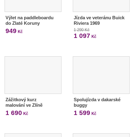
Výlet na paddleboardu
Jízda ve veteránu Buick
do Zlaté Koruny
Riviera 1969
949
1 290 Kč
Kč
1 097
Kč
Zážitkový kurz
Spolujízda v dakarské
malování ve Zlíně
buggy
1 690
1 599
Kč
Kč