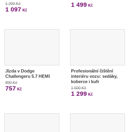
1 499
1 290 Kč
Kč
1 097
Kč
Jízda v Dodge
Profesionální čištění
Challengeru 5.7 HEMI
interiéru vozu: sedáky,
koberce i kufr
890 Kč
757
1 500 Kč
Kč
1 299
Kč