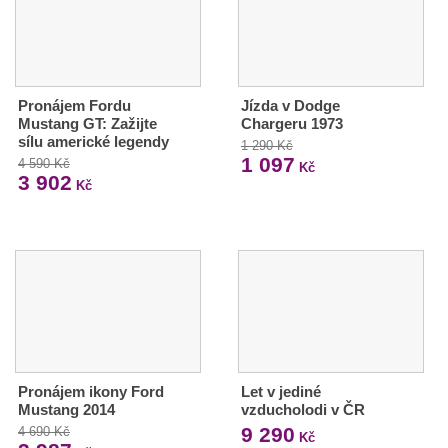
Pronájem Fordu
Jízda v Dodge
Mustang GT: Zažijte
Chargeru 1973
sílu americké legendy
1 290 Kč
1 097
4 590 Kč
Kč
3 902
Kč
Pronájem ikony Ford
Let v jediné
Mustang 2014
vzducholodi v ČR
9 290
4 690 Kč
Kč