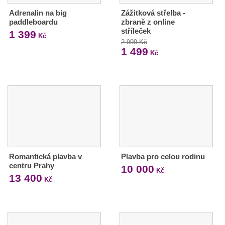
Adrenalin na big
Zážitková střelba -
paddleboardu
zbraně z online
stříleček
1 399
Kč
2 999 Kč
1 499
Kč
Romantická plavba v
Plavba pro celou rodinu
centru Prahy
10 000
Kč
13 400
Kč