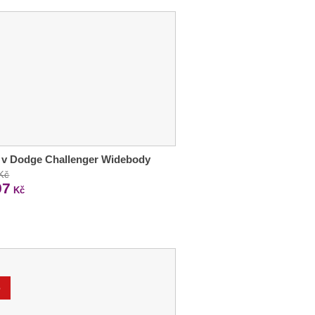
 v Dodge Challenger Widebody
 Kč
97
Kč
%