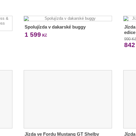
Spolujízda v dakarské buggy
Jízda
edice
1 599
Kč
990 K
842
Jízda ve Fordu Mustang GT Shelby
Jízda