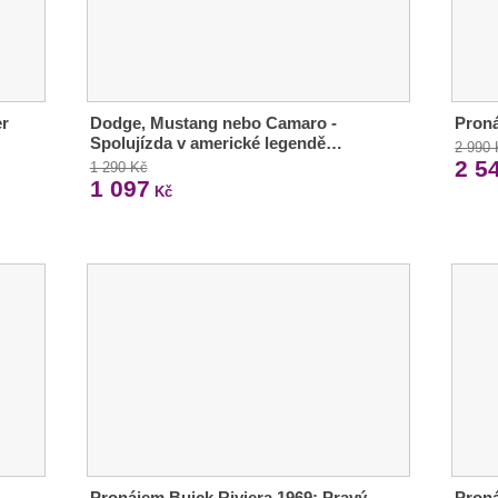
er
Dodge, Mustang nebo Camaro -
Pron
Spolujízda v americké legendě…
2 990
2 5
1 290 Kč
1 097
Kč
Pronájem Buick Riviera 1969: Pravý
Proná