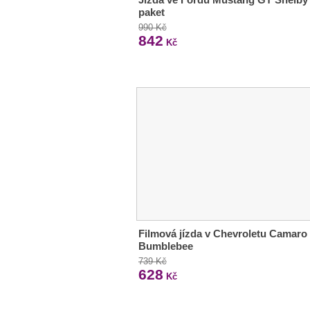
paket
990 Kč
842
Kč
Filmová jízda v Chevroletu Camaro
Bumblebee
739 Kč
628
Kč