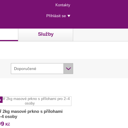
Menu
Kontakty
rychlého
Uživatelské
přístupu
Přihlásit se
menu
Služby
Doporučené
a
 2kg masové prkno s přílohami
–4 osoby
99
Kč