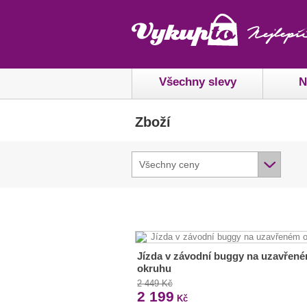
Všechny slevy
N
Zboží
Všechny ceny
Jízda v závodní buggy na uzavřen
okruhu
2 449 Kč
2 199
Kč