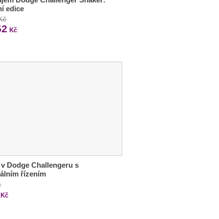
ní edice
 Kč
52
Kč
 v Dodge Challengeru s
álním řízením
č
Kč