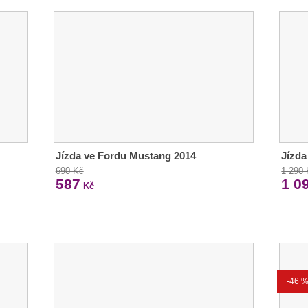
Jízda ve Fordu Mustang 2014
Jízda
690 Kč
1 290
587
1 0
Kč
-46 