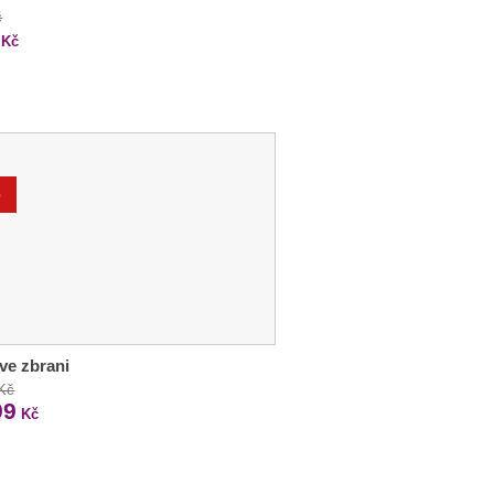
č
Kč
%
ve zbrani
 Kč
99
Kč