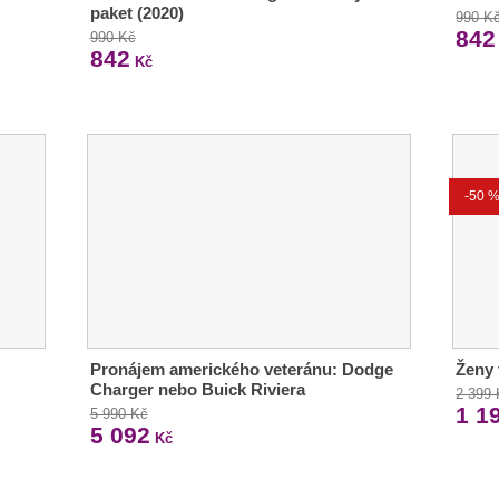
paket (2020)
990 K
842
990 Kč
842
Kč
-50 
Pronájem amerického veteránu: Dodge
Ženy 
Charger nebo Buick Riviera
2 399
1 1
5 990 Kč
5 092
Kč