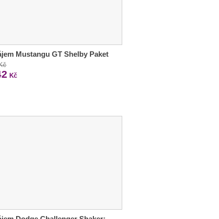
ájem Mustangu GT Shelby Paket
 Kč
42
Kč
jem Dodge Challenger Shaker: