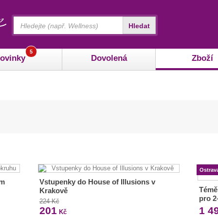
Vyhledávání
Hledat
5
ovinky
Dovolená
Zboží
Ostrav
ém
Vstupenky do House of Illusions v
Téměř
Krakově
pro 2
224 Kč
201
1 4
Kč