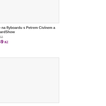
 na flyboardu s Petrem Civínem a
oardShow
 Kč
49
Kč