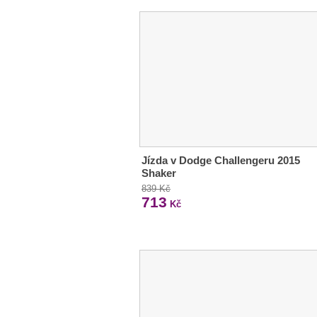
Jízda v Dodge Challengeru 2015
Shaker
839 Kč
713
Kč