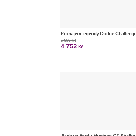
Pronájem legendy Dodge Challeng
5 590 Kč
4 752
Kč
Jízda ve Fordu Mustang GT Shelby