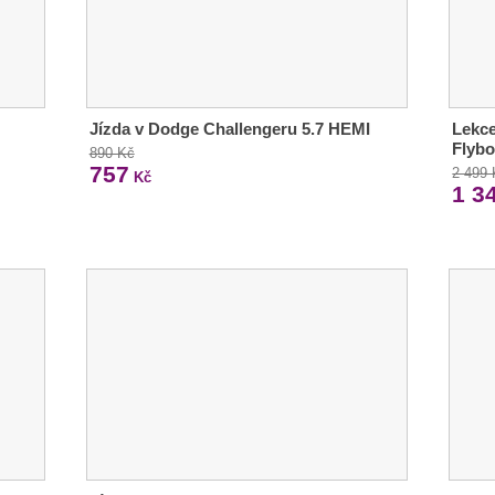
Jízda v Dodge Challengeru 5.7 HEMI
Lekce
Flyb
890 Kč
757
2 499
Kč
1 3