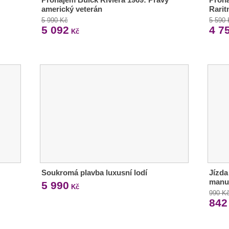
americký veterán
Rarit
5 990 Kč
5 590
5 092
4 7
Kč
Soukromá plavba luxusní lodí
Jízda
manu
5 990
Kč
990 K
842