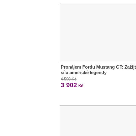
Pronájem Fordu Mustang GT: Zažij
sílu americké legendy
4 590 Kč
3 902
Kč