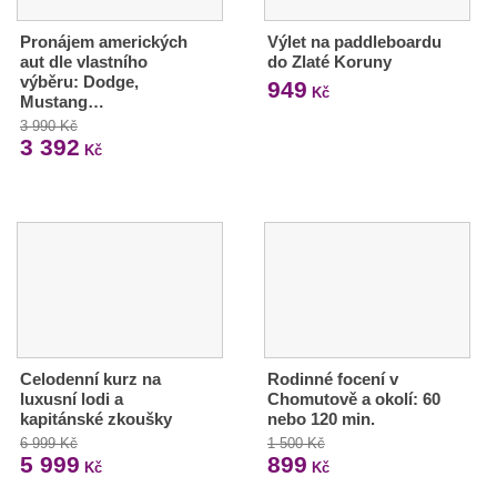
Pronájem amerických
Výlet na paddleboardu
aut dle vlastního
do Zlaté Koruny
výběru: Dodge,
949
Kč
Mustang…
3 990 Kč
3 392
Kč
Celodenní kurz na
Rodinné focení v
luxusní lodi a
Chomutově a okolí: 60
kapitánské zkoušky
nebo 120 min.
6 999 Kč
1 500 Kč
5 999
899
Kč
Kč