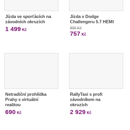
Jízda ve sporťácích na
Jízda v Dodge
závodních okruzích
Challengeru 5.7 HEMI
1 499
890 Kč
Kč
757
Kč
Netradiční prohlídka
RallyTaxi s profi
Prahy s virtuální
závodníkem na
realitou
okruzích
690
2 929
Kč
Kč