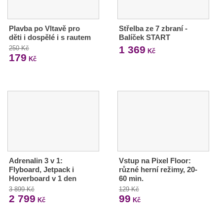
Plavba po Vltavě pro
Střelba ze 7 zbraní -
děti i dospělé i s rautem
Balíček START
1 369
250 Kč
Kč
179
Kč
Adrenalin 3 v 1:
Vstup na Pixel Floor:
Flyboard, Jetpack i
různé herní režimy, 20-
Hoverboard v 1 den
60 min.
3 899 Kč
129 Kč
2 799
99
Kč
Kč