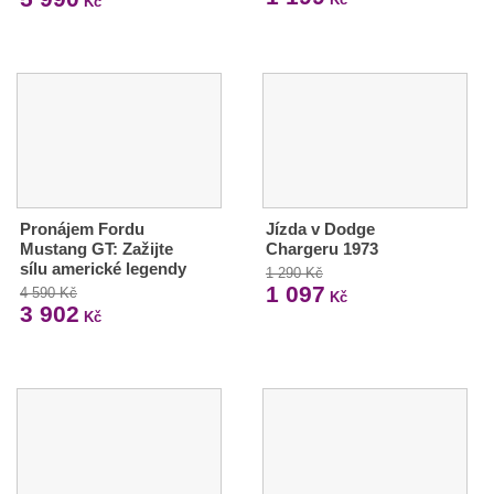
Kč
Pronájem Fordu
Jízda v Dodge
Mustang GT: Zažijte
Chargeru 1973
sílu americké legendy
1 290 Kč
1 097
4 590 Kč
Kč
3 902
Kč