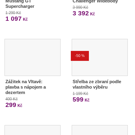
Mustang GT
Challenger Widebody
Supercharger
3 990 Kč
3 392
1 290 Kč
Kč
1 097
Kč
-50 %
Zážitek na Vltavě:
Střelba ze zbraní podle
plavba s nápojem a
vlastního výběru
dezertem
1 199 Kč
599
400 Kč
Kč
299
Kč