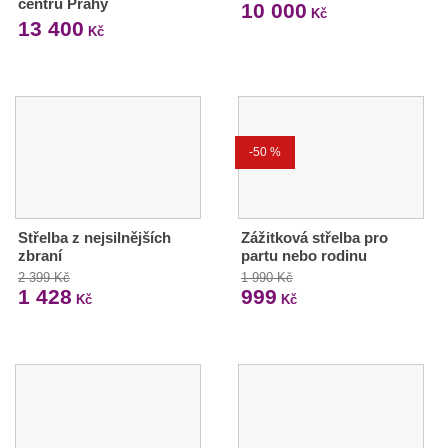
centru Prahy
10 000
Kč
13 400
Kč
-50 %
Střelba z nejsilnějších
Zážitková střelba pro
zbraní
partu nebo rodinu
2 399 Kč
1 990 Kč
1 428
999
Kč
Kč