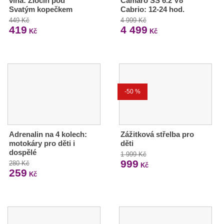
vina: Zločin pod
Camaro SS 6.2 V8
Svatým kopečkem
Cabrio: 12-24 hod.
449 Kč
4 999 Kč
419
4 499
Kč
Kč
-50 %
Adrenalin na 4 kolech:
Zážitková střelba pro
motokáry pro děti i
děti
dospělé
1 999 Kč
999
280 Kč
Kč
259
Kč