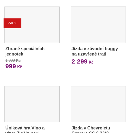
-50 %
Zbraně speciálních
Jízda v závodní buggy
jednotek
na uzavřené trati
2 299
1 999 Kč
Kč
999
Kč
Úniková hra Víno a
Jízda v Chevroletu