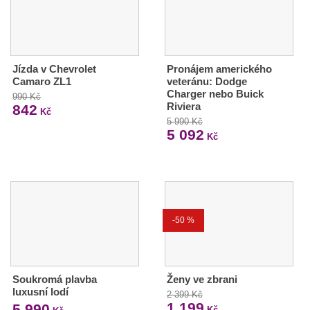
Jízda v Chevrolet
Pronájem amerického
Camaro ZL1
veteránu: Dodge
Charger nebo Buick
990 Kč
Riviera
842
Kč
5 990 Kč
5 092
Kč
-50 %
Soukromá plavba
Ženy ve zbrani
luxusní lodí
2 399 Kč
1 199
5 990
Kč