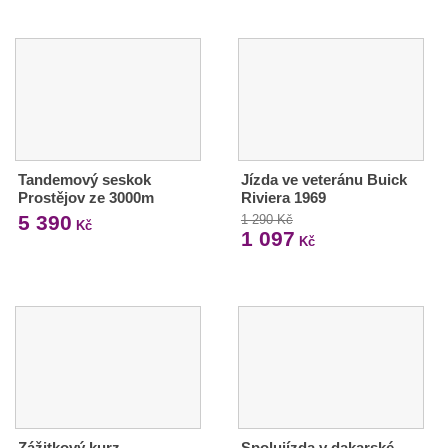
Tandemový seskok
Jízda ve veteránu Buick
Prostějov ze 3000m
Riviera 1969
5 390
1 290 Kč
Kč
1 097
Kč
Zážitkový kurz
Spolujízda v dakarské