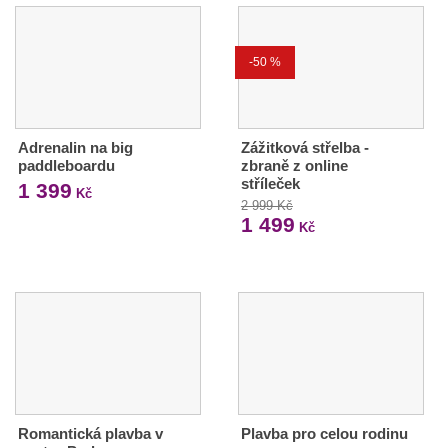
-50 %
Adrenalin na big
Zážitková střelba -
paddleboardu
zbraně z online
stříleček
1 399
Kč
2 999 Kč
1 499
Kč
Romantická plavba v
Plavba pro celou rodinu