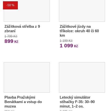
-50 %
Zážitková střelba z 9
Zážitkové jízdy na
zbraní
tříkolce: okruh 40 či 60
km
1 799 Kč
899
1 199 Kč
Kč
1 099
Kč
Plavba Pražskými
Letecký simulátor
Benátkami a vstup do
stíhačky F-35: 30–90
muzea
minut, 1–2 os.