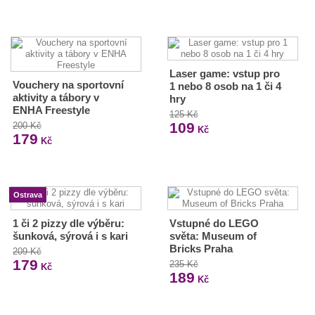
Laser game: vstup pro
Vouchery na sportovní
1 nebo 8 osob na 1 či 4
aktivity a tábory v
hry
ENHA Freestyle
125 Kč
109
200 Kč
Kč
179
Kč
Ostrava
1 či 2 pizzy dle výběru:
Vstupné do LEGO
šunková, sýrová i s kari
světa: Museum of
Bricks Praha
209 Kč
179
235 Kč
Kč
189
Kč