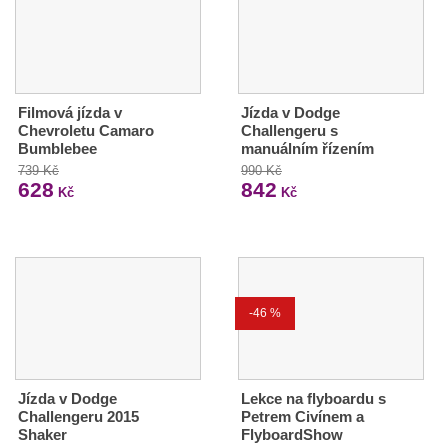
Filmová jízda v
Jízda v Dodge
Chevroletu Camaro
Challengeru s
Bumblebee
manuálním řízením
739 Kč
990 Kč
628
842
Kč
Kč
-46 %
Jízda v Dodge
Lekce na flyboardu s
Challengeru 2015
Petrem Civínem a
Shaker
FlyboardShow