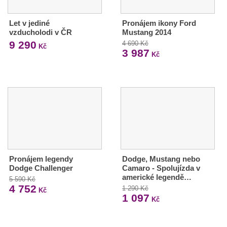
Let v jediné
Pronájem ikony Ford
vzducholodi v ČR
Mustang 2014
9 290
4 690 Kč
Kč
3 987
Kč
Pronájem legendy
Dodge, Mustang nebo
Dodge Challenger
Camaro - Spolujízda v
americké legendě…
5 590 Kč
4 752
1 290 Kč
Kč
1 097
Kč