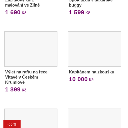
malování ve Zlíně
buggy
1 690
1 599
Kč
Kč
Výlet na raftu na řece
Kapitánem na zkoušku
Vltavě v Českém
10 000
Kč
Krumlově
1 399
Kč
-50 %