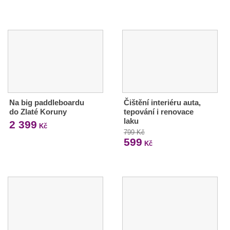
Na big paddleboardu
Čištění interiéru auta,
do Zlaté Koruny
tepování i renovace
laku
2 399
Kč
799 Kč
599
Kč