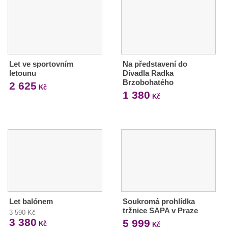
Let ve sportovním
Na představení do
letounu
Divadla Radka
Brzobohatého
2 625
Kč
1 380
Kč
Let balónem
Soukromá prohlídka
tržnice SAPA v Praze
3 590 Kč
3 380
5 999
Kč
Kč