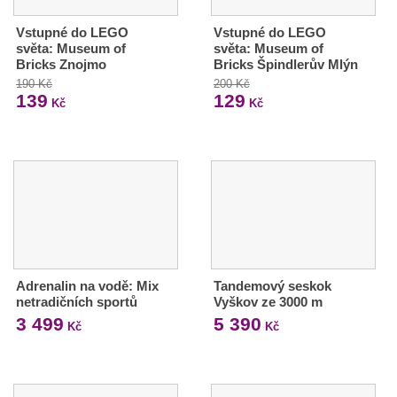
Vstupné do LEGO
Vstupné do LEGO
světa: Museum of
světa: Museum of
Bricks Znojmo
Bricks Špindlerův Mlýn
190 Kč
200 Kč
139
129
Kč
Kč
Adrenalin na vodě: Mix
Tandemový seskok
netradičních sportů
Vyškov ze 3000 m
3 499
5 390
Kč
Kč