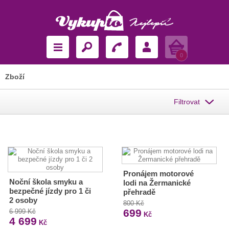
Košík
0
Zboží
Filtrovat
Pronájem motorové
Noční škola smyku a
lodi na Žermanické
bezpečné jízdy pro 1 či
přehradě
2 osoby
800 Kč
699
6 999 Kč
Kč
4 699
Kč