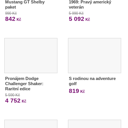
Mustang GT Shelby
1969: Pravý americký
paket
veterán
990 Kč
5 990 Kč
842
5 092
Kč
Kč
Pronájem Dodge
S rodinou na adventure
Challenger Shaker:
golf
Raritní edice
819
Kč
5 590 Kč
4 752
Kč