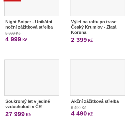
Night Sniper - Unikátní
Výlet na raftu po trase
noční zážitková střelba
Český Krumlov - Zlatá
Koruna
9 999 Kč
4 999
2 399
Kč
Kč
Soukromý let v jediné
Akční zážitková střelba
vzducholodi v ČR
6 490 Kč
4 490
27 999
Kč
Kč