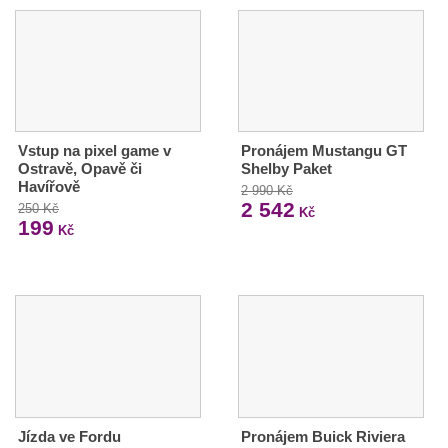
Vstup na pixel game v
Pronájem Mustangu GT
Ostravě, Opavě či
Shelby Paket
Havířově
2 990 Kč
2 542
250 Kč
Kč
199
Kč
Jízda ve Fordu
Pronájem Buick Riviera