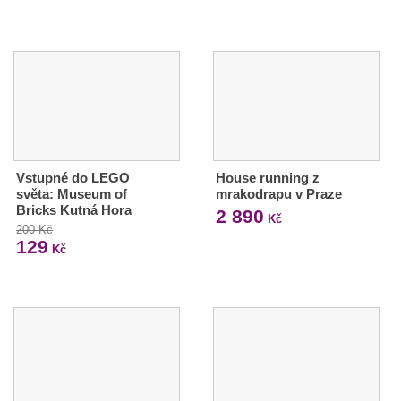
Vstupné do LEGO
House running z
světa: Museum of
mrakodrapu v Praze
Bricks Kutná Hora
2 890
Kč
200 Kč
129
Kč