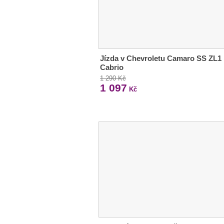
Jízda v Chevroletu Camaro SS ZL1
Cabrio
1 290 Kč
1 097
Kč