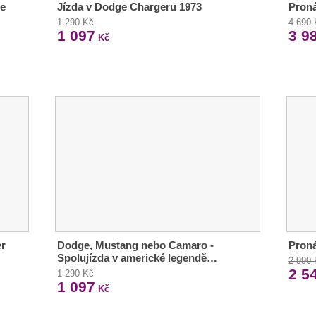
te
Jízda v Dodge Chargeru 1973
Proná
1 290 Kč
4 690
1 097
3 9
Kč
er
Dodge, Mustang nebo Camaro -
Pron
Spolujízda v americké legendě…
2 990
2 5
1 290 Kč
1 097
Kč