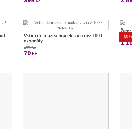
399
3 5
Kč
Ženy 
od.
Vstup do muzea hraček s víc než 1000
-50 
2 399
exponáty
1 1
100 Kč
79
Kč