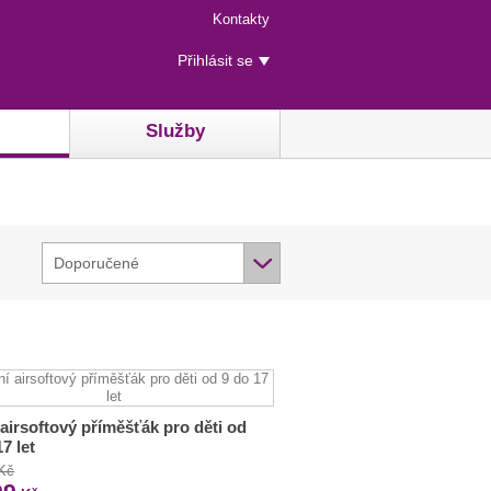
Menu
Kontakty
rychlého
Uživatelské
přístupu
Přihlásit se
menu
Služby
Doporučené
 airsoftový příměšťák pro děti od
17 let
 Kč