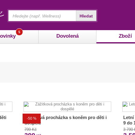
Vyhledávání
Hledat
5
ovinky
Dovolená
Zboží
děti
Zážitková procházka s koněm pro děti i
Letní
-50 %
dospělé
9 do 
799 Kč
3 790