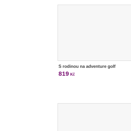
S rodinou na adventure golf
819
Kč