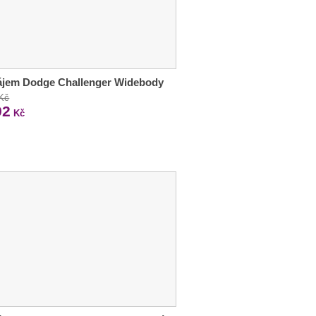
ájem Dodge Challenger Widebody
 Kč
92
Kč