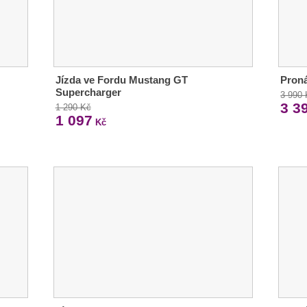
Jízda ve Fordu Mustang GT
Pron
Supercharger
3 990
3 3
1 290 Kč
1 097
Kč