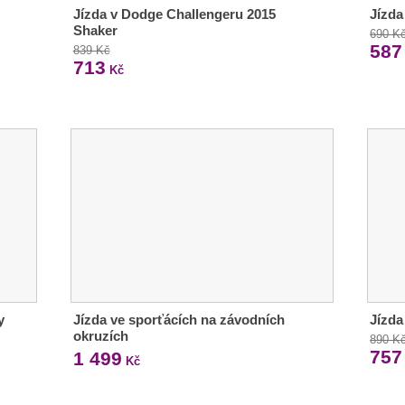
Jízda v Dodge Challengeru 2015
Jízda
Shaker
690 K
587
839 Kč
713
Kč
y
Jízda ve sporťácích na závodních
Jízda
okruzích
890 K
757
1 499
Kč