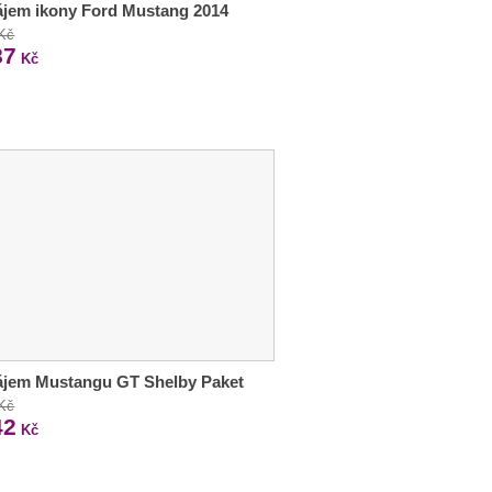
jem ikony Ford Mustang 2014
 Kč
87
Kč
ájem Mustangu GT Shelby Paket
 Kč
42
Kč