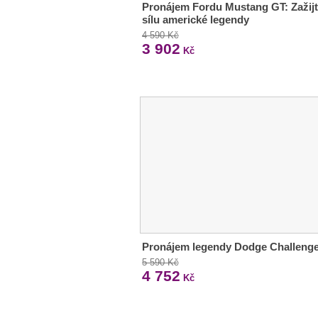
Pronájem Fordu Mustang GT: Zažij
sílu americké legendy
4 590 Kč
3 902
Kč
Pronájem legendy Dodge Challeng
5 590 Kč
4 752
Kč