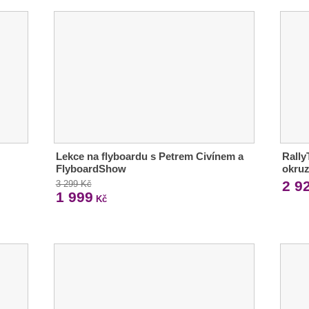
Lekce na flyboardu s Petrem Civínem a
Rally
FlyboardShow
okruz
2 9
3 299 Kč
1 999
Kč