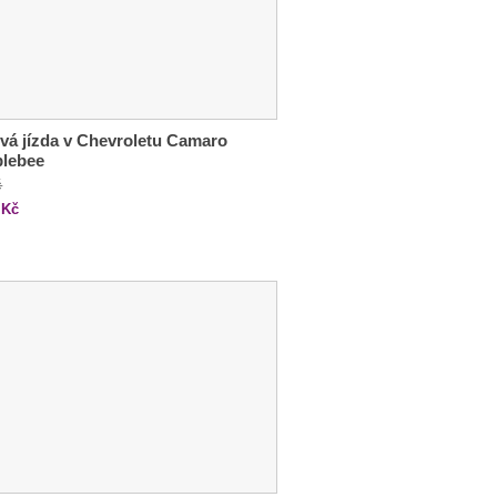
vá jízda v Chevroletu Camaro
lebee
č
Kč