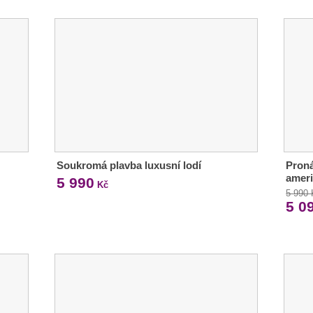
Soukromá plavba luxusní lodí
Proná
ameri
5 990
Kč
5 990
5 0