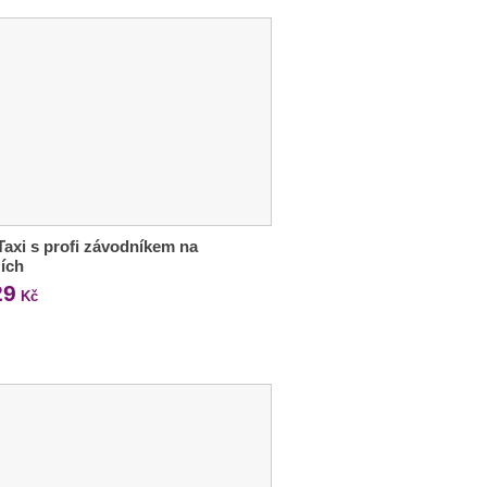
Taxi s profi závodníkem na
ích
29
Kč