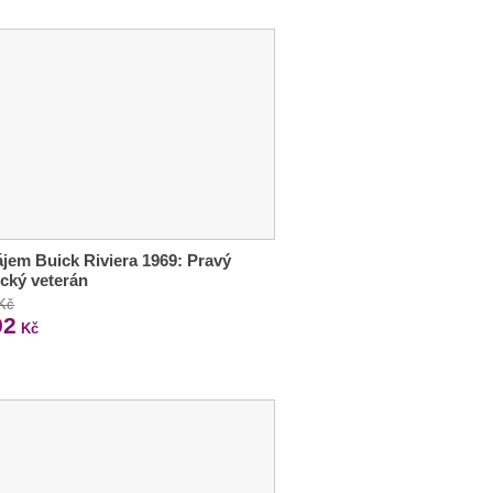
jem Buick Riviera 1969: Pravý
cký veterán
 Kč
92
Kč