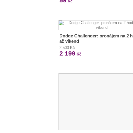
59
Kč
Dodge Challenger: pronájem na 2 h
až víkend
2 500 Kč
2 199
Kč