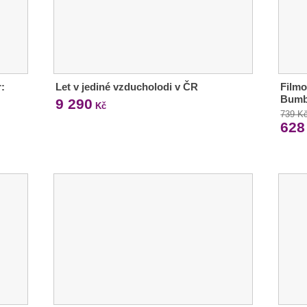
:
Let v jediné vzducholodi v ČR
Filmo
Bumb
9 290
Kč
739 K
628