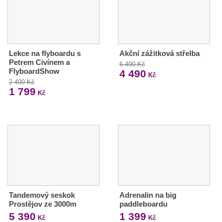
Lekce na flyboardu s
Akční zážitková střelba
Petrem Civínem a
6 490 Kč
FlyboardShow
4 490
Kč
2 499 Kč
1 799
Kč
Tandemový seskok
Adrenalin na big
Prostějov ze 3000m
paddleboardu
5 390
1 399
Kč
Kč