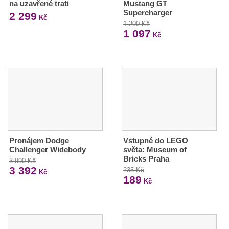
na uzavřené trati
Mustang GT
Supercharger
2 299
Kč
1 290 Kč
1 097
Kč
Pronájem Dodge
Vstupné do LEGO
Challenger Widebody
světa: Museum of
Bricks Praha
3 990 Kč
3 392
235 Kč
Kč
189
Kč