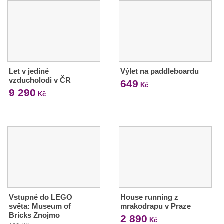
Let v jediné
Výlet na paddleboardu
vzducholodi v ČR
649
Kč
9 290
Kč
Vstupné do LEGO
House running z
světa: Museum of
mrakodrapu v Praze
Bricks Znojmo
2 890
Kč