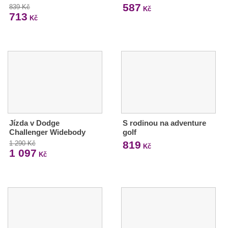
587
839 Kč
Kč
713
Kč
Jízda v Dodge
S rodinou na adventure
Challenger Widebody
golf
819
1 290 Kč
Kč
1 097
Kč