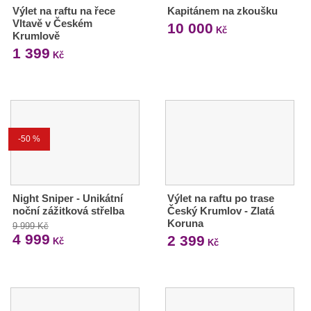
Výlet na raftu na řece
Kapitánem na zkoušku
Vltavě v Českém
10 000
Kč
Krumlově
1 399
Kč
-50 %
Night Sniper - Unikátní
Výlet na raftu po trase
noční zážitková střelba
Český Krumlov - Zlatá
Koruna
9 999 Kč
4 999
2 399
Kč
Kč