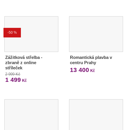
-50 %
Zážitková střelba -
Romantická plavba v
zbraně z online
centru Prahy
stříleček
13 400
Kč
2 999 Kč
1 499
Kč