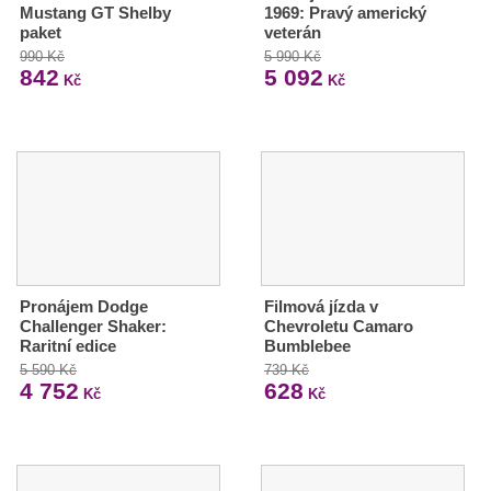
Mustang GT Shelby
1969: Pravý americký
paket
veterán
990 Kč
5 990 Kč
842
5 092
Kč
Kč
Pronájem Dodge
Filmová jízda v
Challenger Shaker:
Chevroletu Camaro
Raritní edice
Bumblebee
5 590 Kč
739 Kč
4 752
628
Kč
Kč