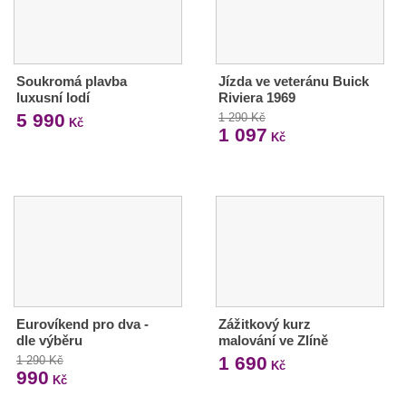
Soukromá plavba
Jízda ve veteránu Buick
luxusní lodí
Riviera 1969
5 990
1 290 Kč
Kč
1 097
Kč
Eurovíkend pro dva -
Zážitkový kurz
dle výběru
malování ve Zlíně
1 690
1 290 Kč
Kč
990
Kč