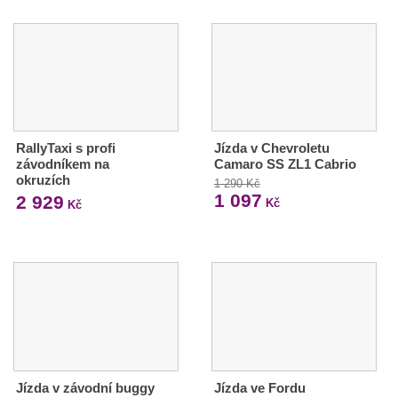
RallyTaxi s profi
Jízda v Chevroletu
závodníkem na
Camaro SS ZL1 Cabrio
okruzích
1 290 Kč
1 097
2 929
Kč
Kč
Jízda v závodní buggy
Jízda ve Fordu