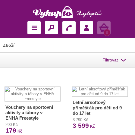
Košík
0
Zboží
Filtrovat
Letní airsoftový
Vouchery na sportovní
příměšťák pro děti od 9
aktivity a tábory v
do 17 let
ENHA Freestyle
3 790 Kč
3 599
200 Kč
Kč
179
Kč