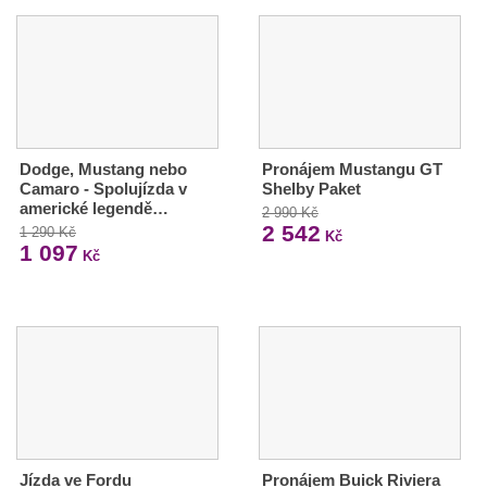
Dodge, Mustang nebo
Pronájem Mustangu GT
Camaro - Spolujízda v
Shelby Paket
americké legendě…
2 990 Kč
2 542
1 290 Kč
Kč
1 097
Kč
Jízda ve Fordu
Pronájem Buick Riviera