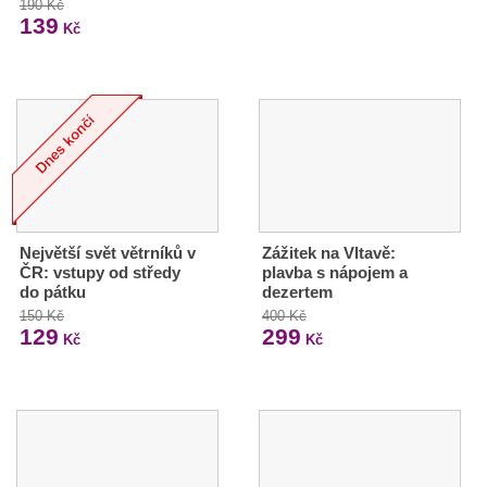
190 Kč
139
Kč
Největší svět větrníků v
Zážitek na Vltavě:
ČR: vstupy od středy
plavba s nápojem a
do pátku
dezertem
150 Kč
400 Kč
129
299
Kč
Kč