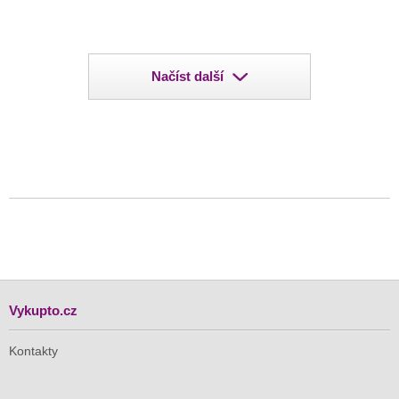
Načíst další
Vykupto.cz
Kontakty