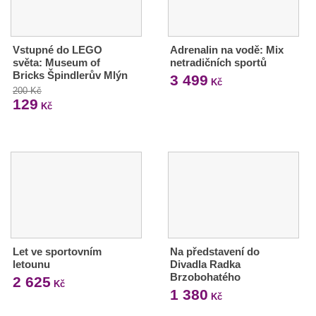
Vstupné do LEGO
Adrenalin na vodě: Mix
světa: Museum of
netradičních sportů
Bricks Špindlerův Mlýn
3 499
Kč
200 Kč
129
Kč
Let ve sportovním
Na představení do
letounu
Divadla Radka
Brzobohatého
2 625
Kč
1 380
Kč