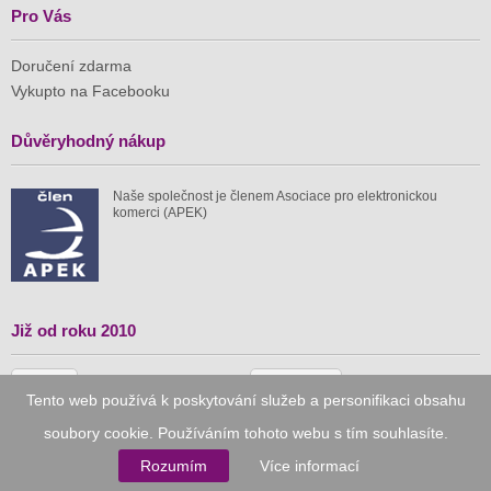
Pro Vás
Doručení zdarma
Vykupto na Facebooku
Důvěryhodný nákup
Naše společnost je členem Asociace pro elektronickou
komerci (APEK)
Již od roku 2010
59 tis.
1 511 mil.
Tento web používá k poskytování služeb a personifikaci obsahu
spuštěných nabídek
ušetřeno nákupy
soubory cookie. Používáním tohoto webu s tím souhlasíte.
Rozumím
Více informací
© 2010–2026
Vykupto.cz
, Všechna práva vyhrazena.