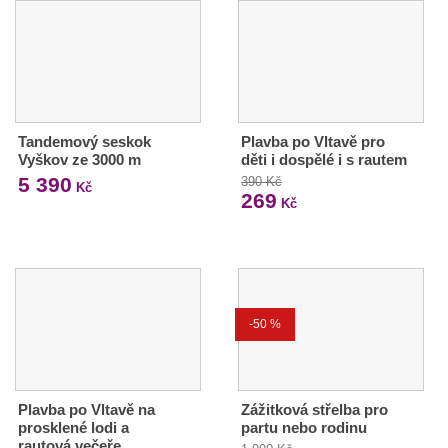
Tandemový seskok
Plavba po Vltavě pro
Vyškov ze 3000 m
děti i dospělé i s rautem
5 390
390 Kč
Kč
269
Kč
-50 %
Plavba po Vltavě na
Zážitková střelba pro
prosklené lodi a
partu nebo rodinu
rautová večeře