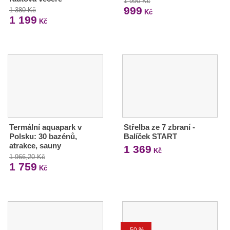
1 990 Kč
999
1 380 Kč
Kč
1 199
Kč
Termální aquapark v
Střelba ze 7 zbraní -
Polsku: 30 bazénů,
Balíček START
atrakce, sauny
1 369
Kč
1 966,20 Kč
1 759
Kč
-50 %