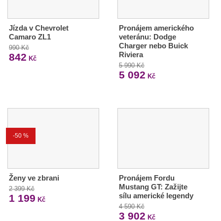
Jízda v Chevrolet
Pronájem amerického
Camaro ZL1
veteránu: Dodge
Charger nebo Buick
990 Kč
Riviera
842
Kč
5 990 Kč
5 092
Kč
-50 %
Ženy ve zbrani
Pronájem Fordu
Mustang GT: Zažijte
2 399 Kč
sílu americké legendy
1 199
Kč
4 590 Kč
3 902
Kč