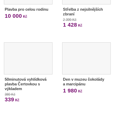
Plavba pro celou rodinu
Střelba z nejsilnějších
zbraní
10 000
Kč
2 399 Kč
1 428
Kč
50minutová vyhlídková
Den v muzeu čokolády
plavba Čertovkou s
a marcipánu
výkladem
1 980
Kč
380 Kč
339
Kč