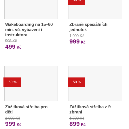
Wakeboarding na 15–60
Zbraně speciálních
min. vč. vybavení i
jednotek
instruktora
1 999 Kč
999
598 Kč
Kč
499
Kč
-50 %
-50 %
Zážitková střelba pro
Zážitková střelba z 9
děti
zbraní
1 999 Kč
1 799 Kč
999
899
Kč
Kč