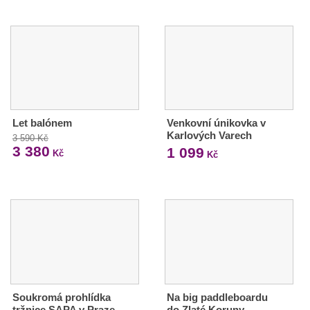
Let balónem
Venkovní únikovka v
Karlových Varech
3 590 Kč
3 380
1 099
Kč
Kč
Soukromá prohlídka
Na big paddleboardu
tržnice SAPA v Praze
do Zlaté Koruny