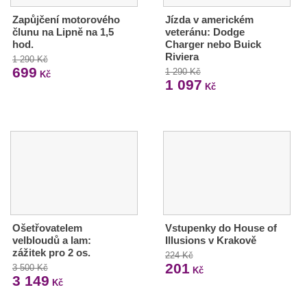
Zapůjčení motorového
Jízda v americkém
člunu na Lipně na 1,5
veteránu: Dodge
hod.
Charger nebo Buick
Riviera
1 290 Kč
699
1 290 Kč
Kč
1 097
Kč
Ošetřovatelem
Vstupenky do House of
velbloudů a lam:
Illusions v Krakově
zážitek pro 2 os.
224 Kč
201
3 500 Kč
Kč
3 149
Kč