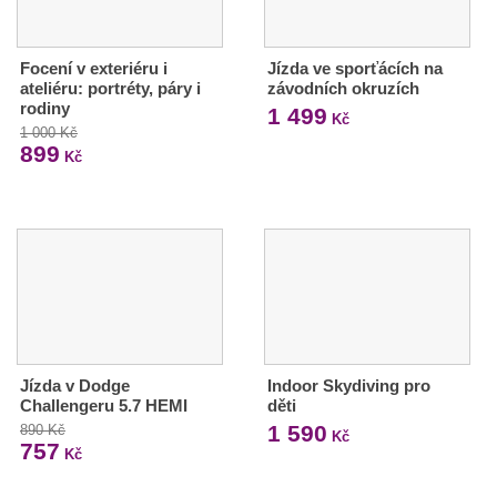
Focení v exteriéru i
Jízda ve sporťácích na
ateliéru: portréty, páry i
závodních okruzích
rodiny
1 499
Kč
1 000 Kč
899
Kč
Jízda v Dodge
Indoor Skydiving pro
Challengeru 5.7 HEMI
děti
1 590
890 Kč
Kč
757
Kč