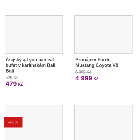
Asijský all you can eat
Pronájem Fordu
bufet v karlínském Bali
Mustang Coyote V8
Bali
5 999 Kč
4 999
529 Kč
Kč
479
Kč
-46 %