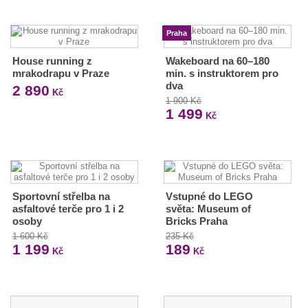
Praha
House running z
Wakeboard na 60–180
mrakodrapu v Praze
min. s instruktorem pro
dva
2 890
Kč
1 900 Kč
1 499
Kč
Sportovní střelba na
Vstupné do LEGO
asfaltové terče pro 1 i 2
světa: Museum of
osoby
Bricks Praha
1 600 Kč
235 Kč
1 199
189
Kč
Kč