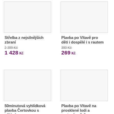
Střelba z nejsilnějších
Plavba po Vltavě pro
zbraní
děti i dospělé i s rautem
2 399 Kč
390 Kč
1 428
269
Kč
Kč
50minutová vyhlídková
Plavba po Vltavě na
plavba Čertovkou s
prosklené lodi a