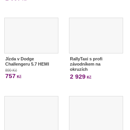
Jízda v Dodge
RallyTaxi s profi
Challengeru 5.7 HEMI
závodníkem na
okruzích
890 Kč
757
2 929
Kč
Kč