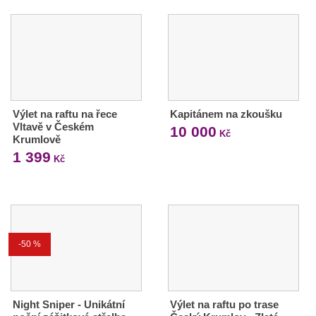
Výlet na raftu na řece
Kapitánem na zkoušku
Vltavě v Českém
10 000
Kč
Krumlově
1 399
Kč
-50 %
Night Sniper - Unikátní
Výlet na raftu po trase