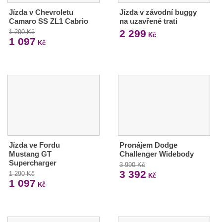
Jízda v Chevroletu
Jízda v závodní buggy
Camaro SS ZL1 Cabrio
na uzavřené trati
2 299
1 290 Kč
Kč
1 097
Kč
Jízda ve Fordu
Pronájem Dodge
Mustang GT
Challenger Widebody
Supercharger
3 990 Kč
3 392
1 290 Kč
Kč
1 097
Kč