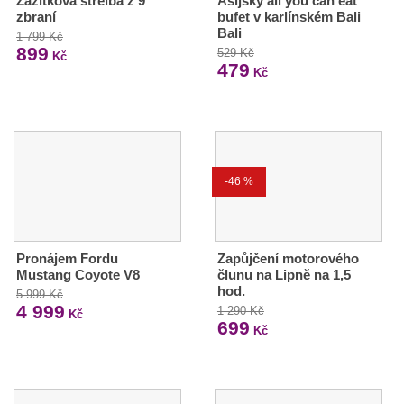
Zážitková střelba z 9
Asijský all you can eat
zbraní
bufet v karlínském Bali
Bali
1 799 Kč
899
529 Kč
Kč
479
Kč
-46 %
Pronájem Fordu
Zapůjčení motorového
Mustang Coyote V8
člunu na Lipně na 1,5
hod.
5 999 Kč
4 999
1 290 Kč
Kč
699
Kč