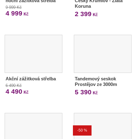
noční zážitková střelba
Český Krumlov - Zlatá
Koruna
9 999 Kč
4 999
2 399
Kč
Kč
Akční zážitková střelba
Tandemový seskok
Prostějov ze 3000m
6 490 Kč
4 490
5 390
Kč
Kč
-50 %