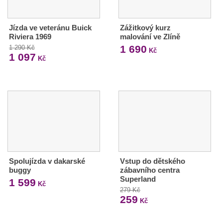
Jízda ve veteránu Buick
Zážitkový kurz
Riviera 1969
malování ve Zlíně
1 690
1 290 Kč
Kč
1 097
Kč
Spolujízda v dakarské
Vstup do dětského
buggy
zábavního centra
Superland
1 599
Kč
279 Kč
259
Kč