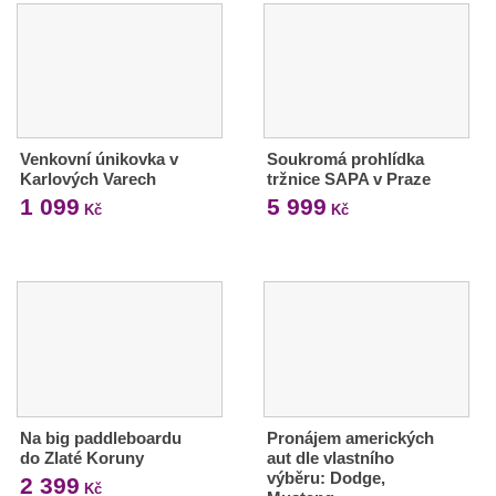
Venkovní únikovka v
Soukromá prohlídka
Karlových Varech
tržnice SAPA v Praze
1 099
5 999
Kč
Kč
Na big paddleboardu
Pronájem amerických
do Zlaté Koruny
aut dle vlastního
výběru: Dodge,
2 399
Kč