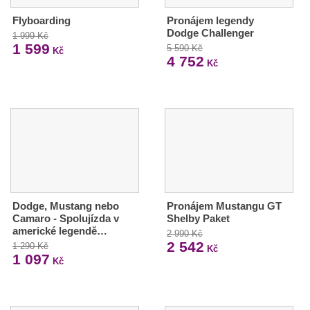
Flyboarding
Pronájem legendy
Dodge Challenger
1 999 Kč
1 599
5 590 Kč
Kč
4 752
Kč
Dodge, Mustang nebo
Pronájem Mustangu GT
Camaro - Spolujízda v
Shelby Paket
americké legendě…
2 990 Kč
2 542
1 290 Kč
Kč
1 097
Kč