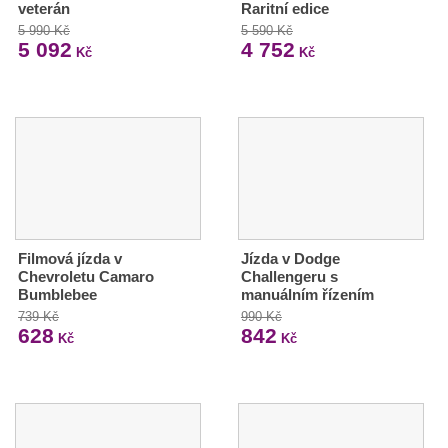
veterán
Raritní edice
5 990 Kč
5 590 Kč
5 092
4 752
Kč
Kč
Filmová jízda v
Jízda v Dodge
Chevroletu Camaro
Challengeru s
Bumblebee
manuálním řízením
739 Kč
990 Kč
628
842
Kč
Kč