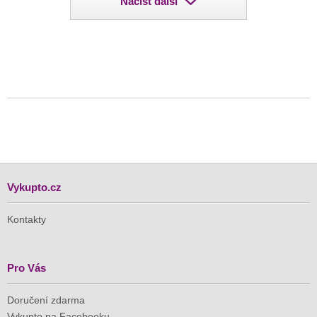
Načíst další
Vykupto.cz
Kontakty
Pro Vás
Doručení zdarma
Vykupto na Facebooku