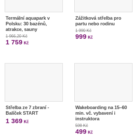
Termální aquapark v
Zážitková střelba pro
Polsku: 30 bazénů,
partu nebo rodinu
atrakce, sauny
1 990 Kč
999
1 966,20 Kč
Kč
1 759
Kč
Střelba ze 7 zbraní -
Wakeboarding na 15–60
Balíček START
min. vč. vybavení i
instruktora
1 369
Kč
598 Kč
499
Kč