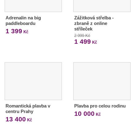
Adrenalin na big
Zážitková střelba -
paddleboardu
zbraně z online
stříleček
1 399
Kč
2 999 Kč
1 499
Kč
Romantická plavba v
Plavba pro celou rodinu
centru Prahy
10 000
Kč
13 400
Kč