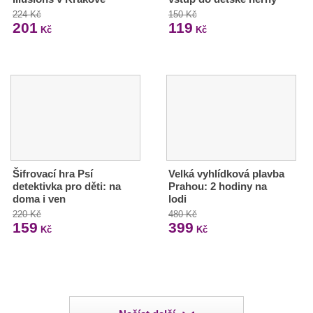
224 Kč
150 Kč
201
119
Kč
Kč
Šifrovací hra Psí
Velká vyhlídková plavba
detektivka pro děti: na
Prahou: 2 hodiny na
doma i ven
lodi
220 Kč
480 Kč
159
399
Kč
Kč