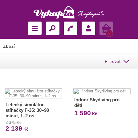
Košík
0
Zboží
Filtrovat
Indoor Skydiving pro
Letecký simulátor
děti
stíhačky F-35: 30–90
1 590
Kč
minut, 1–2 os.
2 375 Kč
2 139
Kč