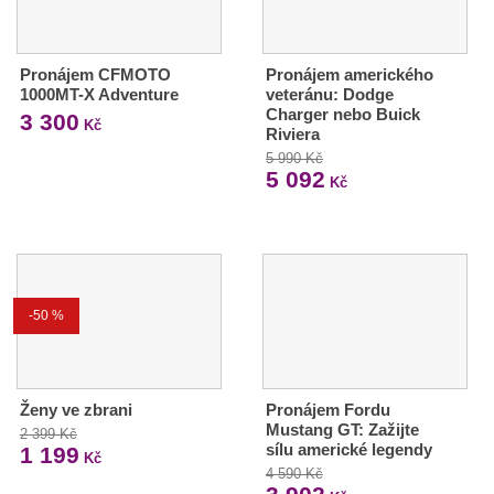
Pronájem CFMOTO
Pronájem amerického
1000MT-X Adventure
veteránu: Dodge
Charger nebo Buick
3 300
Kč
Riviera
5 990 Kč
5 092
Kč
-50 %
Ženy ve zbrani
Pronájem Fordu
Mustang GT: Zažijte
2 399 Kč
sílu americké legendy
1 199
Kč
4 590 Kč