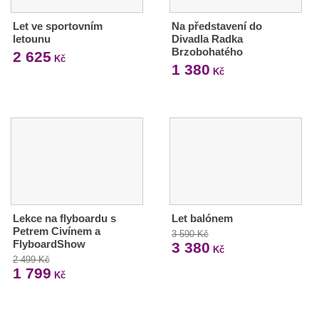
Let ve sportovním
Na představení do
letounu
Divadla Radka
Brzobohatého
2 625
Kč
1 380
Kč
Lekce na flyboardu s
Let balónem
Petrem Civínem a
3 590 Kč
FlyboardShow
3 380
Kč
2 499 Kč
1 799
Kč