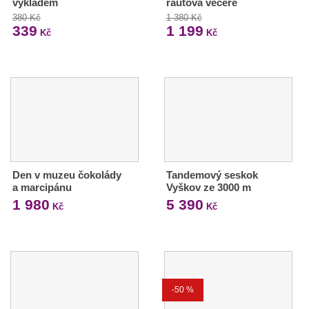
výkladem
rautová večeře
380 Kč
1 380 Kč
339
1 199
Kč
Kč
Den v muzeu čokolády
Tandemový seskok
a marcipánu
Vyškov ze 3000 m
1 980
5 390
Kč
Kč
-50 %