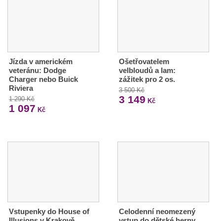
Jízda v americkém
Ošetřovatelem
veteránu: Dodge
velbloudů a lam:
Charger nebo Buick
zážitek pro 2 os.
Riviera
3 500 Kč
3 149
1 290 Kč
Kč
1 097
Kč
Vstupenky do House of
Celodenní neomezený
Illusions v Krakově
vstup do dětské herny