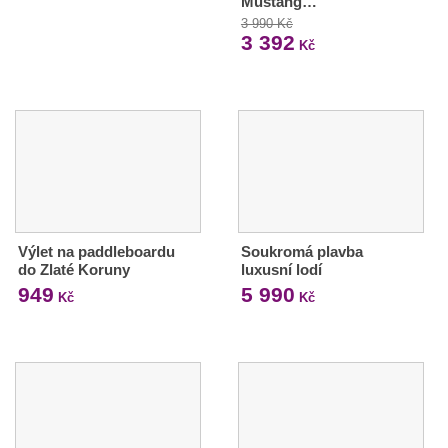
Mustang…
3 990 Kč
3 392
Kč
Výlet na paddleboardu
Soukromá plavba
do Zlaté Koruny
luxusní lodí
949
5 990
Kč
Kč