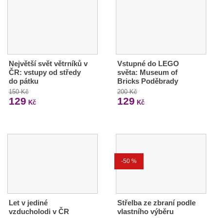
Největší svět větrníků v
Vstupné do LEGO
ČR: vstupy od středy
světa: Museum of
do pátku
Bricks Poděbrady
150 Kč
200 Kč
129
129
Kč
Kč
-50 %
Let v jediné
Střelba ze zbraní podle
vzducholodi v ČR
vlastního výběru