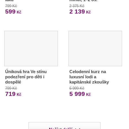
799 Kč
2 375 Kč
599
2 139
Kč
Kč
Úniková hra Ve stínu
Celodenní kurz na
podezření pro děti i
luxusní lodi a
dospělé
kapitánské zkoušky
799 Kč
6 999 Kč
719
5 999
Kč
Kč