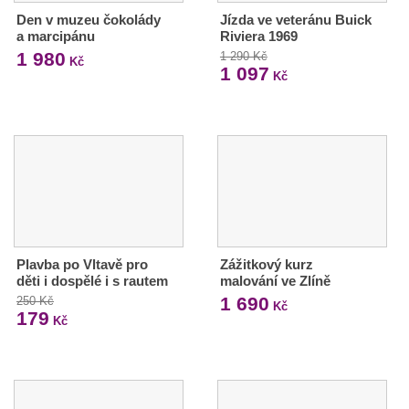
Den v muzeu čokolády
Jízda ve veteránu Buick
a marcipánu
Riviera 1969
1 980
1 290 Kč
Kč
1 097
Kč
Plavba po Vltavě pro
Zážitkový kurz
děti i dospělé i s rautem
malování ve Zlíně
1 690
250 Kč
Kč
179
Kč