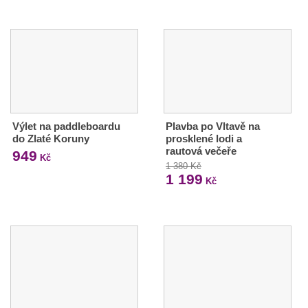
Výlet na paddleboardu
Plavba po Vltavě na
do Zlaté Koruny
prosklené lodi a
rautová večeře
949
Kč
1 380 Kč
1 199
Kč