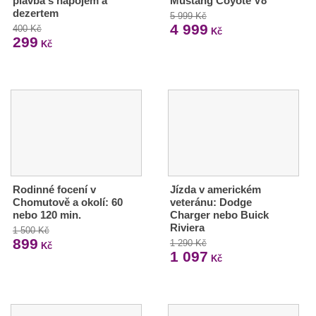
plavba s nápojem a
Mustang Coyote V8
dezertem
5 999 Kč
4 999
400 Kč
Kč
299
Kč
Rodinné focení v
Jízda v americkém
Chomutově a okolí: 60
veteránu: Dodge
nebo 120 min.
Charger nebo Buick
Riviera
1 500 Kč
899
1 290 Kč
Kč
1 097
Kč