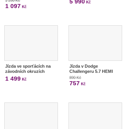
5 990
1 290 Kč
Kč
1 097
Kč
Jízda ve sporťácích na
Jízda v Dodge
závodních okruzích
Challengeru 5.7 HEMI
1 499
890 Kč
Kč
757
Kč