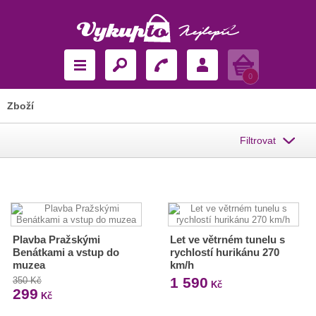
Košík
0
Zboží
Filtrovat
Plavba Pražskými
Let ve větrném tunelu s
Benátkami a vstup do
rychlostí hurikánu 270
muzea
km/h
1 590
350 Kč
Kč
299
Kč