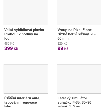
Velká vyhlídková plavba
Vstup na Pixel Floor:
Prahou: 2 hodiny na
různé herní režimy, 20-
lodi
60 min.
480 Kč
129 Kč
399
99
Kč
Kč
Čištění interiéru auta,
Letecký simulátor
tepování i renovace
stíhačky F-35: 30–90
laku
minut, 1–2 os.