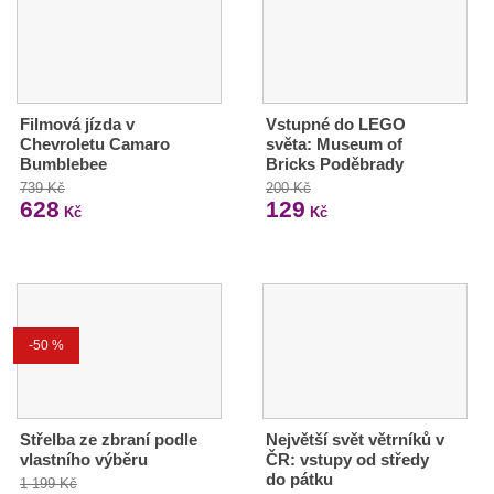
Filmová jízda v
Vstupné do LEGO
Chevroletu Camaro
světa: Museum of
Bumblebee
Bricks Poděbrady
739 Kč
200 Kč
628
129
Kč
Kč
-50 %
Střelba ze zbraní podle
Největší svět větrníků v
vlastního výběru
ČR: vstupy od středy
do pátku
1 199 Kč