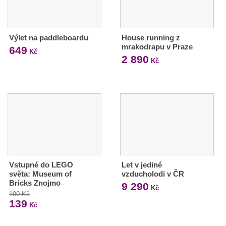
Výlet na paddleboardu
House running z
mrakodrapu v Praze
649
Kč
2 890
Kč
Vstupné do LEGO
Let v jediné
světa: Museum of
vzducholodi v ČR
Bricks Znojmo
9 290
Kč
190 Kč
139
Kč