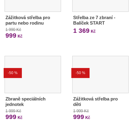
Zážitková střelba pro
Střelba ze 7 zbraní -
partu nebo rodinu
Balíček START
1 369
1 990 Kč
Kč
999
Kč
-50 %
-50 %
Zbraně speciálních
Zážitková střelba pro
jednotek
děti
1 999 Kč
1 999 Kč
999
999
Kč
Kč