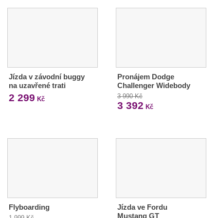
Jízda v závodní buggy
Pronájem Dodge
na uzavřené trati
Challenger Widebody
2 299
3 990 Kč
Kč
3 392
Kč
Flyboarding
Jízda ve Fordu
Mustang GT
1 999 Kč