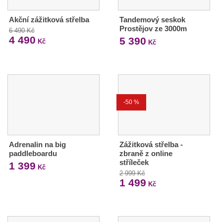
Akční zážitková střelba
Tandemový seskok
Prostějov ze 3000m
6 490 Kč
4 490
5 390
Kč
Kč
-50 %
Adrenalin na big
Zážitková střelba -
paddleboardu
zbraně z online
stříleček
1 399
Kč
2 999 Kč
1 499
Kč