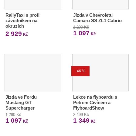
RallyTaxi s profi
Jízda v Chevroletu
závodníkem na
Camaro SS ZL1 Cabrio
okruzích
1 290 Kč
1 097
2 929
Kč
Kč
-46 %
Jízda ve Fordu
Lekce na flyboardu s
Mustang GT
Petrem Civínem a
Supercharger
FlyboardShow
1 290 Kč
2 499 Kč
1 097
1 349
Kč
Kč