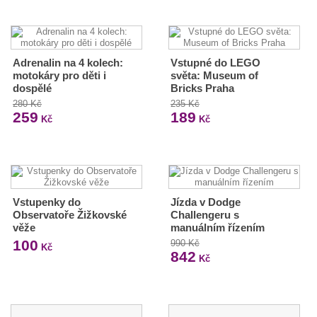
Adrenalin na 4 kolech:
Vstupné do LEGO
motokáry pro děti i
světa: Museum of
dospělé
Bricks Praha
280 Kč
235 Kč
259
189
Kč
Kč
Vstupenky do
Jízda v Dodge
Observatoře Žižkovské
Challengeru s
věže
manuálním řízením
100
990 Kč
Kč
842
Kč