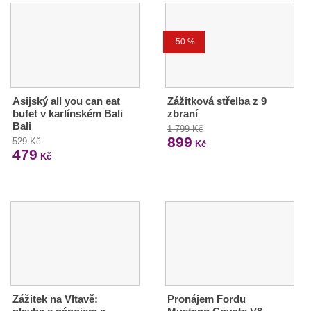
-50 %
Asijský all you can eat
Zážitková střelba z 9
bufet v karlínském Bali
zbraní
Bali
1 799 Kč
899
529 Kč
Kč
479
Kč
Zážitek na Vltavě:
Pronájem Fordu