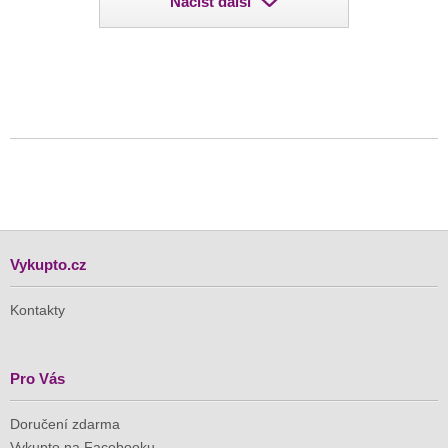
Načíst další
Vykupto.cz
Kontakty
Pro Vás
Doručení zdarma
Vykupto na Facebooku