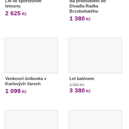
Let ve sportovním
Na představení do
letounu
Divadla Radka
Brzobohatého
2 625
Kč
1 380
Kč
Venkovní únikovka v
Let balónem
Karlových Varech
3 590 Kč
3 380
1 099
Kč
Kč