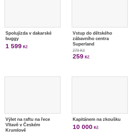
Spolujízda v dakarské
Vstup do dětského
buggy
zábavního centra
Superland
1 599
Kč
279 Kč
259
Kč
Výlet na raftu na řece
Kapitánem na zkoušku
Vltavě v Českém
10 000
Kč
Krumlově