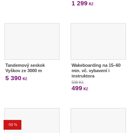
1 299
Kč
Tandemový seskok
Wakeboarding na 15–60
Vyškov ze 3000 m
min. vč. vybavení i
instruktora
5 390
Kč
598 Kč
499
Kč
-50 %