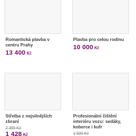
Romantická plavba v
Plavba pro celou rodinu
centru Prahy
10 000
Kč
13 400
Kč
Střelba z nejsilnějších
Profesionální čištění
zbraní
interiéru vozu: sedáky,
koberce i kufr
2 399 Kč
1 428
1 500 Kč
Kč