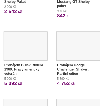
Shelby Paket
Mustang GT Shelby
paket
2 990 Kč
2 542
990 Kč
Kč
842
Kč
Pronájem Buick Riviera
Pronájem Dodge
1969: Pravý americký
Challenger Shaker:
veterán
Raritní edice
5 990 Kč
5 590 Kč
5 092
4 752
Kč
Kč