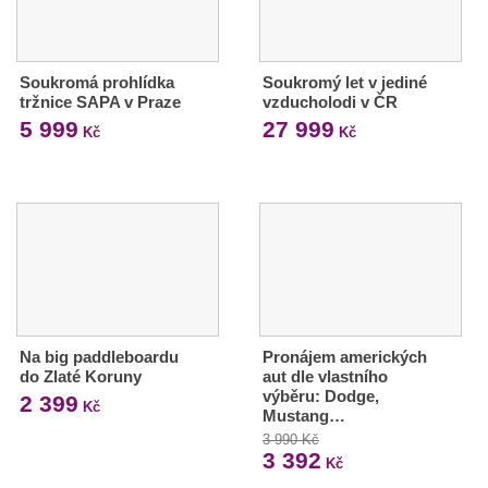
Soukromá prohlídka
Soukromý let v jediné
tržnice SAPA v Praze
vzducholodi v ČR
5 999
27 999
Kč
Kč
Na big paddleboardu
Pronájem amerických
do Zlaté Koruny
aut dle vlastního
výběru: Dodge,
2 399
Kč
Mustang…
3 990 Kč
3 392
Kč