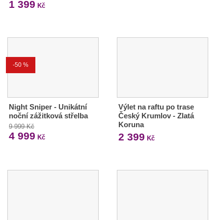
1 399
Kč
-50 %
Night Sniper - Unikátní
Výlet na raftu po trase
noční zážitková střelba
Český Krumlov - Zlatá
Koruna
9 999 Kč
4 999
2 399
Kč
Kč