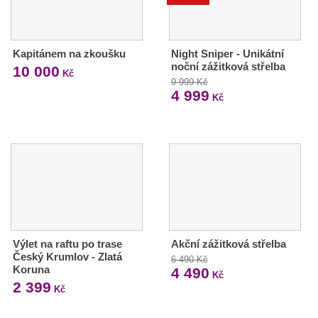
Kapitánem na zkoušku
Night Sniper - Unikátní
noční zážitková střelba
10 000
Kč
9 999 Kč
4 999
Kč
Výlet na raftu po trase
Akční zážitková střelba
Český Krumlov - Zlatá
6 490 Kč
Koruna
4 490
Kč
2 399
Kč