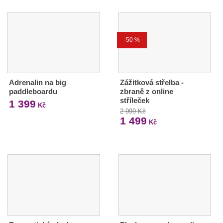
-50 %
Adrenalin na big
Zážitková střelba -
paddleboardu
zbraně z online
stříleček
1 399
Kč
2 999 Kč
1 499
Kč