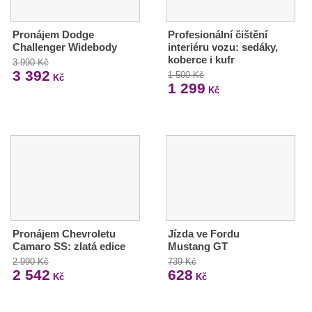
Pronájem Dodge
Profesionální čištění
Challenger Widebody
interiéru vozu: sedáky,
koberce i kufr
3 990 Kč
3 392
1 500 Kč
Kč
1 299
Kč
Pronájem Chevroletu
Jízda ve Fordu
Camaro SS: zlatá edice
Mustang GT
2 990 Kč
739 Kč
2 542
628
Kč
Kč