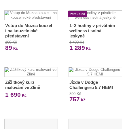
Pardubice
Vstup do Muzea kouzel
1–2 hodiny v privátním
i na kouzelnické
wellness i solná
představení
jeskyně
100 Kč
1 490 Kč
89
1 289
Kč
Kč
Zážitkový kurz
Jízda v Dodge
malování ve Zlíně
Challengeru 5.7 HEMI
1 690
890 Kč
Kč
757
Kč