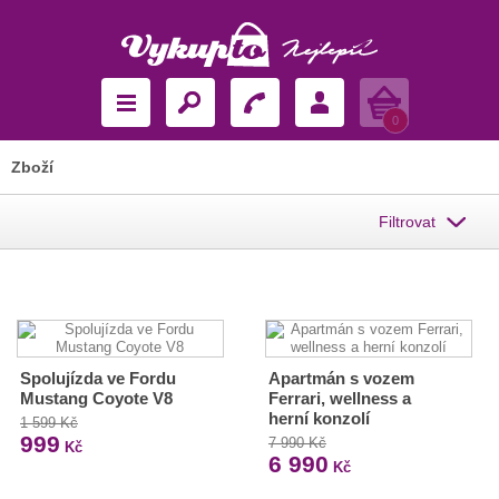
Košík
0
Zboží
Filtrovat
Spolujízda ve Fordu
Apartmán s vozem
Mustang Coyote V8
Ferrari, wellness a
herní konzolí
1 599 Kč
999
7 990 Kč
Kč
6 990
Kč