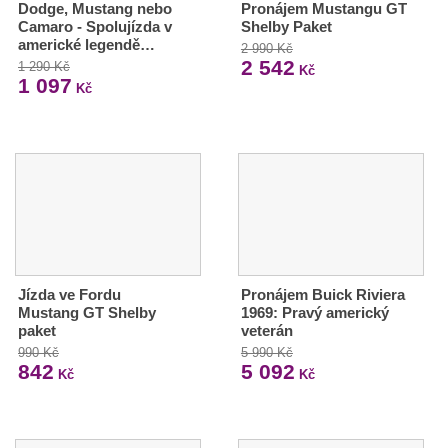
Dodge, Mustang nebo
Pronájem Mustangu GT
Camaro - Spolujízda v
Shelby Paket
americké legendě…
2 990 Kč
2 542
1 290 Kč
Kč
1 097
Kč
Jízda ve Fordu
Pronájem Buick Riviera
Mustang GT Shelby
1969: Pravý americký
paket
veterán
990 Kč
5 990 Kč
842
5 092
Kč
Kč