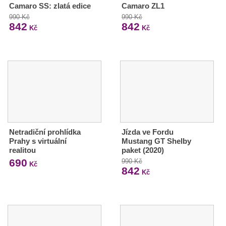
Camaro SS: zlatá edice
Camaro ZL1
990 Kč
990 Kč
842
842
Kč
Kč
Netradiční prohlídka
Jízda ve Fordu
Prahy s virtuální
Mustang GT Shelby
realitou
paket (2020)
690
990 Kč
Kč
842
Kč