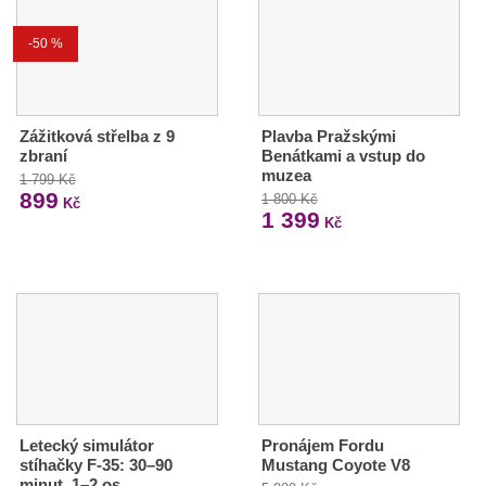
-50 %
Zážitková střelba z 9
Plavba Pražskými
zbraní
Benátkami a vstup do
muzea
1 799 Kč
899
1 800 Kč
Kč
1 399
Kč
Letecký simulátor
Pronájem Fordu
stíhačky F-35: 30–90
Mustang Coyote V8
minut, 1–2 os.