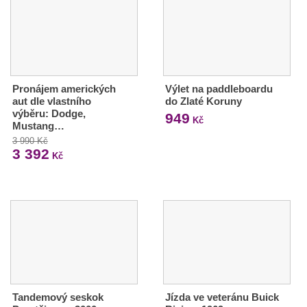
Pronájem amerických
Výlet na paddleboardu
aut dle vlastního
do Zlaté Koruny
výběru: Dodge,
949
Kč
Mustang…
3 990 Kč
3 392
Kč
Tandemový seskok
Jízda ve veteránu Buick