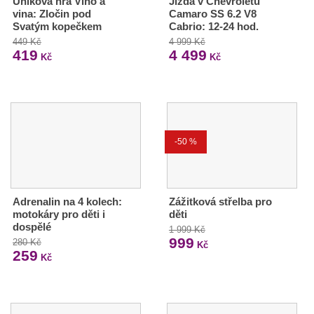
Úniková hra Víno a
Jízda v Chevroletu
vina: Zločin pod
Camaro SS 6.2 V8
Svatým kopečkem
Cabrio: 12-24 hod.
449 Kč
4 999 Kč
419
4 499
Kč
Kč
-50 %
Adrenalin na 4 kolech:
Zážitková střelba pro
motokáry pro děti i
děti
dospělé
1 999 Kč
999
280 Kč
Kč
259
Kč