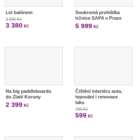
Let balónem
Soukromá prohlídka
tržnice SAPA v Praze
3 590 Kč
3 380
5 999
Kč
Kč
Na big paddleboardu
Čištění interiéru auta,
do Zlaté Koruny
tepování i renovace
laku
2 399
Kč
799 Kč
599
Kč