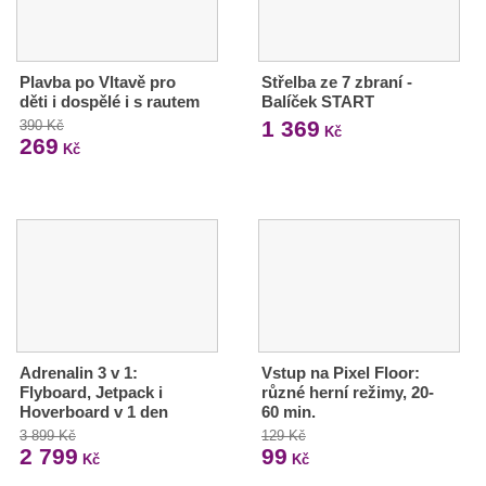
Plavba po Vltavě pro
Střelba ze 7 zbraní -
děti i dospělé i s rautem
Balíček START
1 369
390 Kč
Kč
269
Kč
Adrenalin 3 v 1:
Vstup na Pixel Floor:
Flyboard, Jetpack i
různé herní režimy, 20-
Hoverboard v 1 den
60 min.
3 899 Kč
129 Kč
2 799
99
Kč
Kč