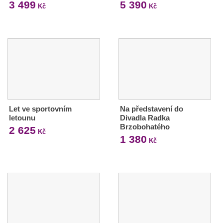
3 499
5 390
Kč
Kč
Let ve sportovním
Na představení do
letounu
Divadla Radka
Brzobohatého
2 625
Kč
1 380
Kč