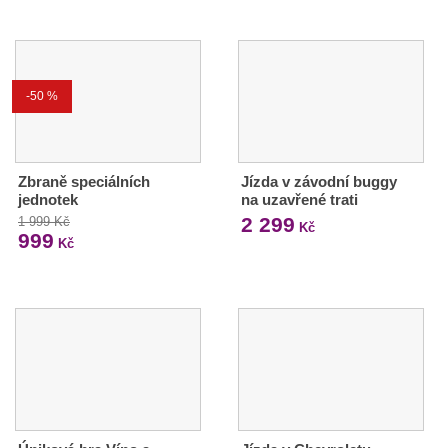
-50 %
Zbraně speciálních
Jízda v závodní buggy
jednotek
na uzavřené trati
2 299
1 999 Kč
Kč
999
Kč