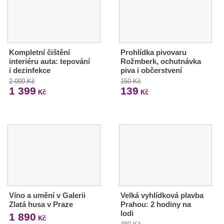
Kompletní čištění
Prohlídka pivovaru
interiéru auta: tepování
Rožmberk, ochutnávka
i dezinfekce
piva i občerstvení
2 000 Kč
150 Kč
1 399
139
Kč
Kč
Víno a umění v Galerii
Velká vyhlídková plavba
Zlatá husa v Praze
Prahou: 2 hodiny na
lodi
1 890
Kč