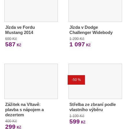
Jízda ve Fordu
Jízda v Dodge
Mustang 2014
Challenger Widebody
690 Kč
1 290 Kč
587
1 097
Kč
Kč
-50 %
Zážitek na Vltavě:
Střelba ze zbraní podle
plavba s nápojem a
vlastního výběru
dezertem
1 199 Kč
599
400 Kč
Kč
299
Kč