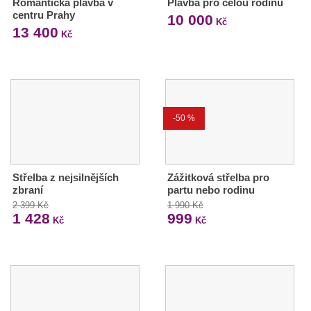
Romantická plavba v
Plavba pro celou rodinu
centru Prahy
10 000
Kč
13 400
Kč
-50 %
Střelba z nejsilnějších
Zážitková střelba pro
zbraní
partu nebo rodinu
2 399 Kč
1 990 Kč
1 428
999
Kč
Kč