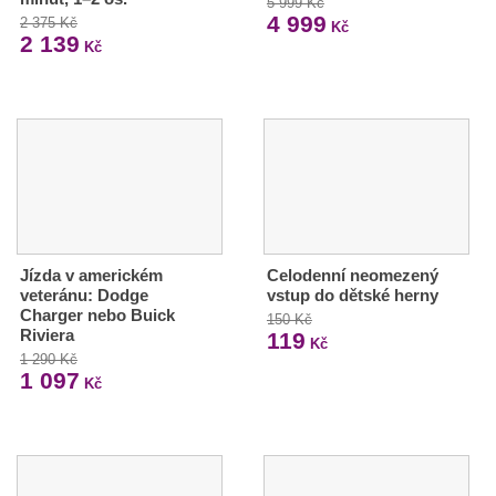
5 999 Kč
4 999
2 375 Kč
Kč
2 139
Kč
Jízda v americkém
Celodenní neomezený
veteránu: Dodge
vstup do dětské herny
Charger nebo Buick
150 Kč
Riviera
119
Kč
1 290 Kč
1 097
Kč