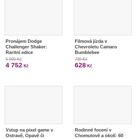
Pronájem Dodge
Filmová jízda v
Challenger Shaker:
Chevroletu Camaro
Raritní edice
Bumblebee
5 590 Kč
739 Kč
4 752
628
Kč
Kč
Vstup na pixel game v
Rodinné focení v
Ostravě, Opavě či
Chomutově a okolí: 60