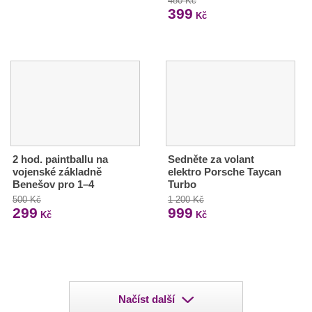
480 Kč
399
Kč
2 hod. paintballu na
Sedněte za volant
vojenské základně
elektro Porsche Taycan
Benešov pro 1–4
Turbo
500 Kč
1 200 Kč
299
999
Kč
Kč
Načíst další