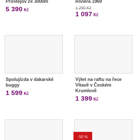
Prostějov ze 3000m
Riviera 1969
5 390
1 290 Kč
Kč
1 097
Kč
Spolujízda v dakarské
Výlet na raftu na řece
buggy
Vltavě v Českém
Krumlově
1 599
Kč
1 399
Kč
-50 %