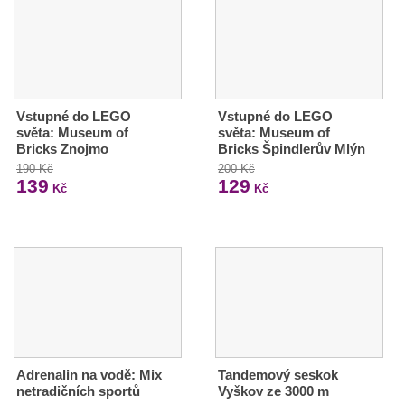
Vstupné do LEGO
Vstupné do LEGO
světa: Museum of
světa: Museum of
Bricks Znojmo
Bricks Špindlerův Mlýn
190 Kč
200 Kč
139
129
Kč
Kč
Adrenalin na vodě: Mix
Tandemový seskok
netradičních sportů
Vyškov ze 3000 m