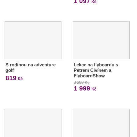
1 097
Kč
S rodinou na adventure
Lekce na flyboardu s
golf
Petrem Civínem a
FlyboardShow
819
Kč
3 299 Kč
1 999
Kč