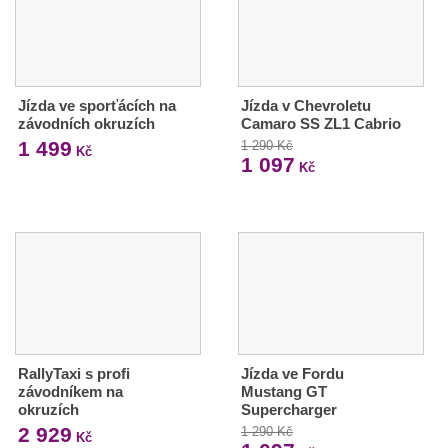
Jízda ve sporťácích na
Jízda v Chevroletu
závodních okruzích
Camaro SS ZL1 Cabrio
1 499
1 290 Kč
Kč
1 097
Kč
RallyTaxi s profi
Jízda ve Fordu
závodníkem na
Mustang GT
okruzích
Supercharger
2 929
1 290 Kč
Kč