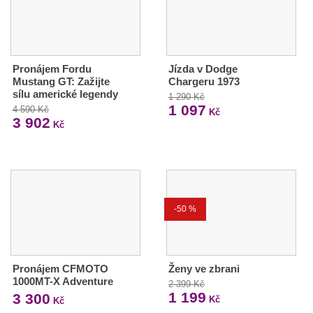
Pronájem Fordu
Jízda v Dodge
Mustang GT: Zažijte
Chargeru 1973
sílu americké legendy
1 290 Kč
1 097
4 590 Kč
Kč
3 902
Kč
-50 %
Pronájem CFMOTO
Ženy ve zbrani
1000MT-X Adventure
2 399 Kč
1 199
3 300
Kč
Kč