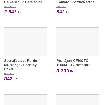
Camaro SS: zlatá edice
Camaro SS: zlatá edice
2 990 Kč
990 Kč
2 542
842
Kč
Kč
Spolujízda ve Fordu
Pronájem CFMOTO
Mustang GT Shelby
1000MT-X Adventure
Paket
3 300
Kč
990 Kč
842
Kč