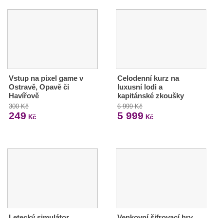
Vstup na pixel game v
Celodenní kurz na
Ostravě, Opavě či
luxusní lodi a
Havířově
kapitánské zkoušky
300 Kč
6 999 Kč
249
5 999
Kč
Kč
Letecký simulátor
Venkovní šifrovací hry