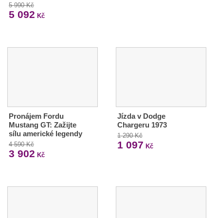
5 990 Kč
5 092
Kč
Pronájem Fordu
Jízda v Dodge
Mustang GT: Zažijte
Chargeru 1973
sílu americké legendy
1 290 Kč
1 097
4 590 Kč
Kč
3 902
Kč