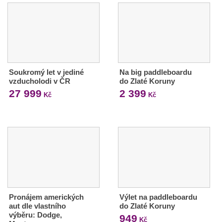
Soukromý let v jediné
Na big paddleboardu
vzducholodi v ČR
do Zlaté Koruny
27 999
2 399
Kč
Kč
Pronájem amerických
Výlet na paddleboardu
aut dle vlastního
do Zlaté Koruny
výběru: Dodge,
949
Kč