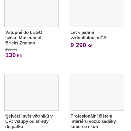
Vstupné do LEGO
Let v jediné
světa: Museum of
vzducholodi v ČR
Bricks Znojmo
9 290
Kč
190 Kč
139
Kč
Největší svět větrníků v
Profesionální čištění
ČR: vstupy od středy
interiéru vozu: sedáky,
do pátku
koberce i kufr