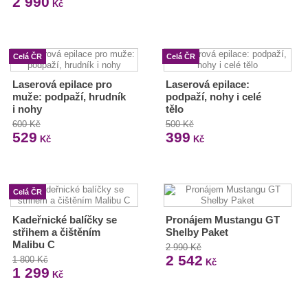
2 990
Kč
Celá ČR
Celá ČR
Laserová epilace pro
Laserová epilace:
muže: podpaží, hrudník
podpaží, nohy i celé
i nohy
tělo
600 Kč
500 Kč
529
399
Kč
Kč
Celá ČR
Kadeřnické balíčky se
Pronájem Mustangu GT
střihem a čištěním
Shelby Paket
Malibu C
2 990 Kč
2 542
1 800 Kč
Kč
1 299
Kč