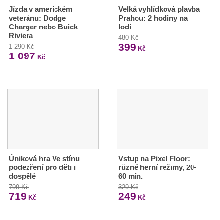
Jízda v americkém
Velká vyhlídková plavba
veteránu: Dodge
Prahou: 2 hodiny na
Charger nebo Buick
lodi
Riviera
480 Kč
399
1 290 Kč
Kč
1 097
Kč
Úniková hra Ve stínu
Vstup na Pixel Floor:
podezření pro děti i
různé herní režimy, 20-
dospělé
60 min.
799 Kč
329 Kč
719
249
Kč
Kč