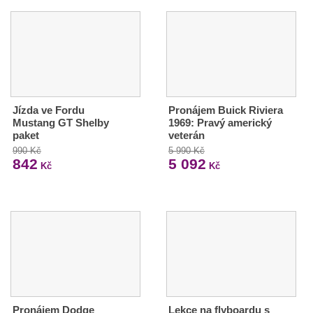
Jízda ve Fordu
Pronájem Buick Riviera
Mustang GT Shelby
1969: Pravý americký
paket
veterán
990 Kč
5 990 Kč
842
5 092
Kč
Kč
Pronájem Dodge
Lekce na flyboardu s