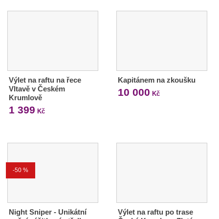
Výlet na raftu na řece
Kapitánem na zkoušku
Vltavě v Českém
10 000
Kč
Krumlově
1 399
Kč
-50 %
Night Sniper - Unikátní
Výlet na raftu po trase