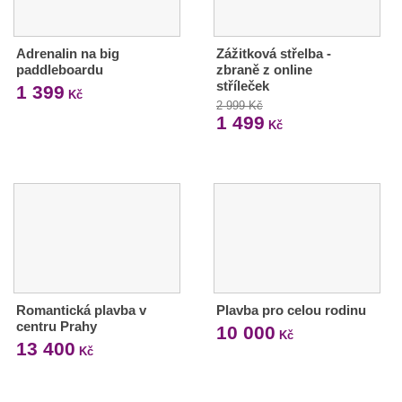
Adrenalin na big
Zážitková střelba -
paddleboardu
zbraně z online
stříleček
1 399
Kč
2 999 Kč
1 499
Kč
Romantická plavba v
Plavba pro celou rodinu
centru Prahy
10 000
Kč
13 400
Kč