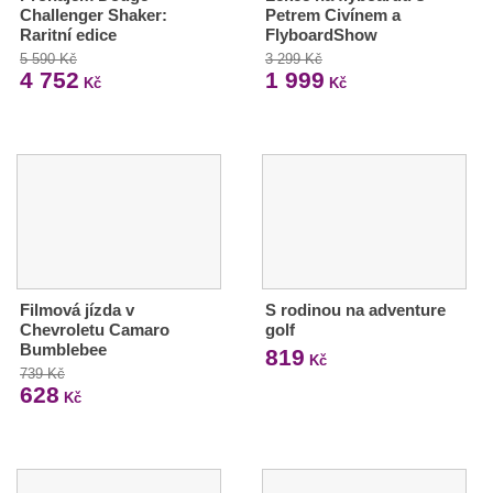
Challenger Shaker:
Petrem Civínem a
Raritní edice
FlyboardShow
5 590 Kč
3 299 Kč
4 752
1 999
Kč
Kč
Filmová jízda v
S rodinou na adventure
Chevroletu Camaro
golf
Bumblebee
819
Kč
739 Kč
628
Kč