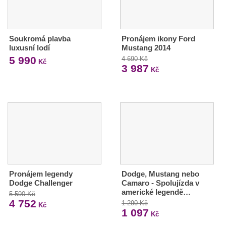
Soukromá plavba
Pronájem ikony Ford
luxusní lodí
Mustang 2014
5 990
4 690 Kč
Kč
3 987
Kč
Pronájem legendy
Dodge, Mustang nebo
Dodge Challenger
Camaro - Spolujízda v
americké legendě…
5 590 Kč
4 752
1 290 Kč
Kč
1 097
Kč