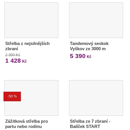
Střelba z nejsilnějších
Tandemový seskok
zbraní
Vyškov ze 3000 m
5 390
2 399 Kč
Kč
1 428
Kč
-50 %
Zážitková střelba pro
Střelba ze 7 zbraní -
partu nebo rodinu
Balíček START