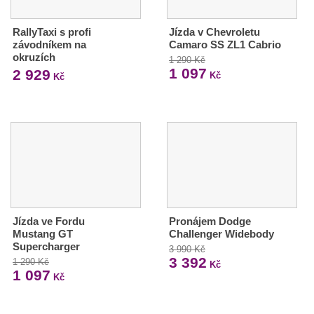
RallyTaxi s profi
Jízda v Chevroletu
závodníkem na
Camaro SS ZL1 Cabrio
okruzích
1 290 Kč
1 097
2 929
Kč
Kč
Jízda ve Fordu
Pronájem Dodge
Mustang GT
Challenger Widebody
Supercharger
3 990 Kč
3 392
1 290 Kč
Kč
1 097
Kč