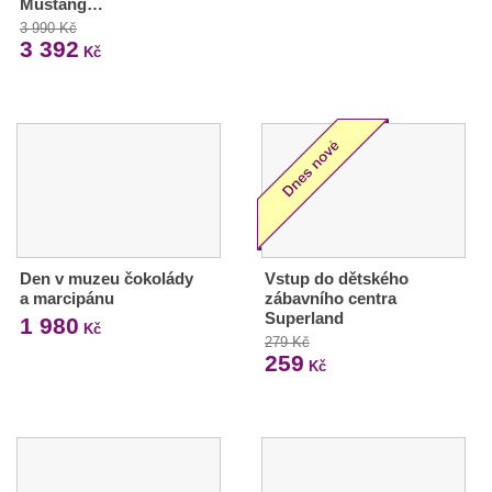
Mustang…
3 990 Kč
3 392
Kč
Den v muzeu čokolády
Vstup do dětského
a marcipánu
zábavního centra
Superland
1 980
Kč
279 Kč
259
Kč