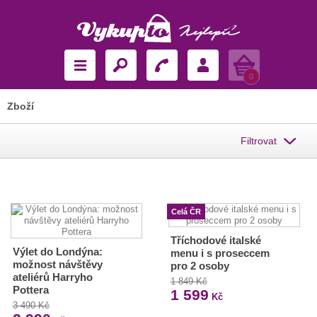
Košík
0
Zboží
Filtrovat
Celá ČR
Tříchodové italské
Výlet do Londýna:
menu i s proseccem
možnost návštěvy
pro 2 osoby
ateliérů Harryho
1 849 Kč
Pottera
1 599
Kč
3 490 Kč