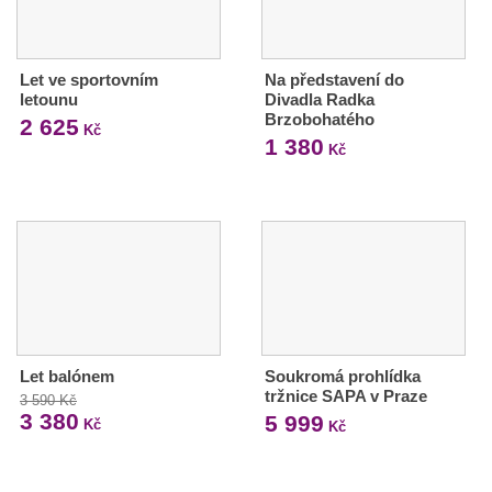
Let ve sportovním
Na představení do
letounu
Divadla Radka
Brzobohatého
2 625
Kč
1 380
Kč
Let balónem
Soukromá prohlídka
tržnice SAPA v Praze
3 590 Kč
3 380
5 999
Kč
Kč