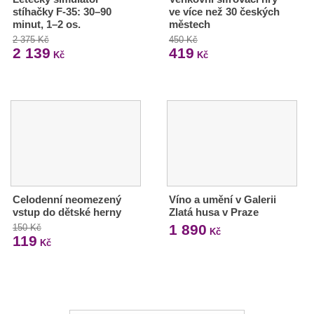
stíhačky F-35: 30–90
ve více než 30 českých
minut, 1–2 os.
městech
2 375 Kč
450 Kč
2 139
419
Kč
Kč
Celodenní neomezený
Víno a umění v Galerii
vstup do dětské herny
Zlatá husa v Praze
1 890
150 Kč
Kč
119
Kč