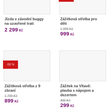
Jízda v závodní buggy
Zážitková střelba pro
na uzavřené trati
děti
2 299
1 999 Kč
Kč
999
Kč
-50 %
Zážitková střelba z 9
Zážitek na Vltavě:
zbraní
plavba s nápojem a
dezertem
1 799 Kč
899
400 Kč
Kč
299
Kč