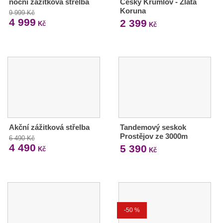
noční zážitková střelba
Český Krumlov - Zlatá
Koruna
9 999 Kč
4 999
2 399
Kč
Kč
Akční zážitková střelba
Tandemový seskok
Prostějov ze 3000m
6 490 Kč
4 490
5 390
Kč
Kč
-50 %