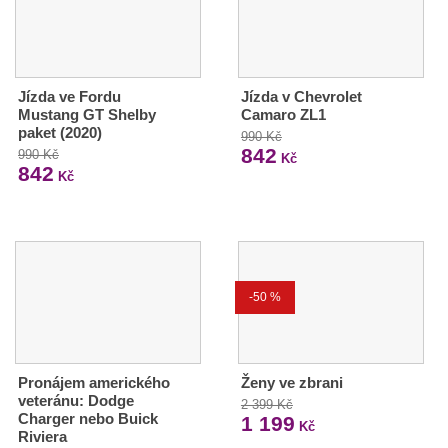
Jízda ve Fordu
Jízda v Chevrolet
Mustang GT Shelby
Camaro ZL1
paket (2020)
990 Kč
842
990 Kč
Kč
842
Kč
-50 %
Pronájem amerického
Ženy ve zbrani
veteránu: Dodge
2 399 Kč
Charger nebo Buick
1 199
Kč
Riviera