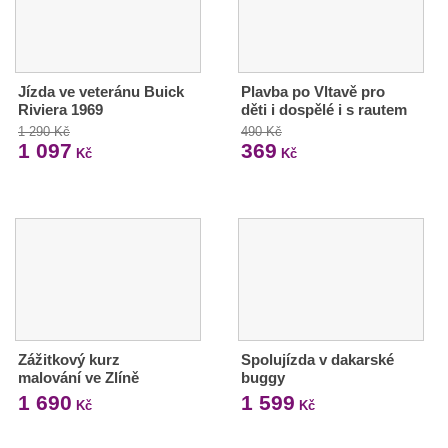
Jízda ve veteránu Buick
Plavba po Vltavě pro
Riviera 1969
děti i dospělé i s rautem
1 290 Kč
490 Kč
1 097
369
Kč
Kč
Zážitkový kurz
Spolujízda v dakarské
malování ve Zlíně
buggy
1 690
1 599
Kč
Kč